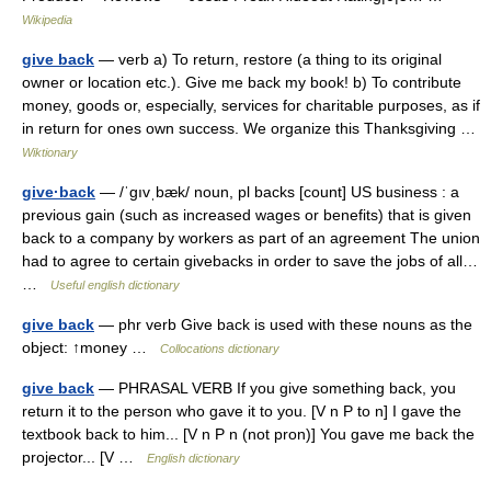
Wikipedia
give back
— verb a) To return, restore (a thing to its original
owner or location etc.). Give me back my book! b) To contribute
money, goods or, especially, services for charitable purposes, as if
in return for ones own success. We organize this Thanksgiving …
Wiktionary
give·back
— /ˈgıvˌbæk/ noun, pl backs [count] US business : a
previous gain (such as increased wages or benefits) that is given
back to a company by workers as part of an agreement The union
had to agree to certain givebacks in order to save the jobs of all…
…
Useful english dictionary
give back
— phr verb Give back is used with these nouns as the
object: ↑money …
Collocations dictionary
give back
— PHRASAL VERB If you give something back, you
return it to the person who gave it to you. [V n P to n] I gave the
textbook back to him... [V n P n (not pron)] You gave me back the
projector... [V …
English dictionary