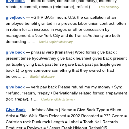
give back
— index bestow, contribute (indemnify), indemnify,
rebate, recommit, recoup (reimburse), reflect ( …
Law dictionary
give|back
— «GIHV BAK», noun. U.S. the cancellation of an
employee benefit granted in a previous labor union contract, often
in return for an increase in wages or other concession by
management: »New York City and its Transit Authority are both
demanding… …
Useful english dictionary
give back
— phrasal verb [transitive] Word forms give back :
present tense I/you/we/they give back he/she/it gives back present
participle giving back past tense gave back past participle given
back 1) to give someone something that they owned or had
before… …
English dictionary
give back
— verb pay back Please refund me my money • Syn:
↑refund, ↑return, ↑repay • Derivationally related forms: ↑repayment
(for: ↑repay), ↑ …
Useful english dictionary
Give Back
— Infobox Album | Name = Give Back Type = Album
Artist = Side Walk Slam Released = 2002 Recorded = ??? Genre =
Christian rock Punk rock Length = Label = Tooth Nail Records
Producer = Reviews = * Jesus Freak Hideout Rating|0|5… …