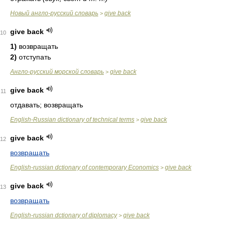
Новый англо-русский словарь
give back
>
give back
10
1)
возвращать
2)
отступать
Англо-русский морской словарь
give back
>
give back
11
отдавать; возвращать
English-Russian dictionary of technical terms
give back
>
give back
12
возвращать
English-russian dctionary of contemporary Economics
give back
>
give back
13
возвращать
English-russian dctionary of diplomacy
give back
>