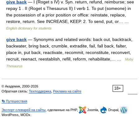
give back
— I (Roget s IV) v. Syn. return, refund, reimburse; see
repay 1 . II (Roget s Thesaurus II) I verb 1. To put (someone) in
the possession of a prior position or office: reinstate, replace,
restore, return. See INCREASE, KEEP. 2. To send, put, or… …
English dictionary for students
give back
— Synonyms and related words: back out, backtrack,
backwater, bring back, crumble, extradite, fail, fall back, falter,
place in, put back, reactivate, recommit, reconstitute, reconvert,
recruit, reenact, reestablish, refill, reform, rehabilitate,… …
Moby
Thesaurus
© Академик, 2000-2026
18+
Обратная связь:
Техподдержка
,
Реклама на сайте
👣 Путешествия
Экспорт словарей на сайты
, сделанные на PHP,
Joomla,
Drupal,
WordPress, MODx.