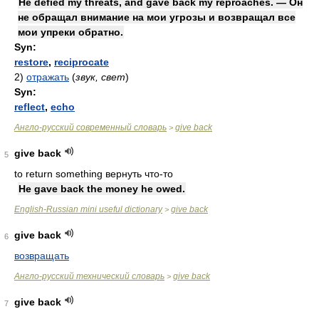
He defied my threats, and gave back my reproaches. — Он
не обращал внимание на мои угрозы и возвращал все
мои упреки обратно.
Syn:
restore
,
reciprocate
2)
отражать
(
звук, свет
)
Syn:
reflect
,
echo
Англо-русский современный словарь
give back
>
give back
5
to return something вернуть что-то
He gave back the money he owed.
English-Russian mini useful dictionary
give back
>
give back
6
возвращать
Англо-русский технический словарь
give back
>
give back
7