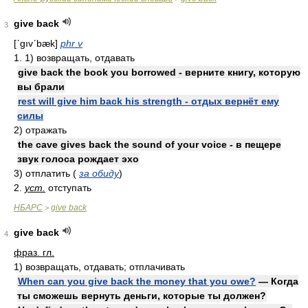
give back
3
[ʹgıvʹbæk]
phr v
1. 1) возвращать, отдавать
give back the book you borrowed - верните книгу, которую
вы брали
rest will give him back his strength - отдых вернёт ему
силы
2) отражать
the cave gives back the sound of your voice - в пещере
звук голоса рождает эхо
3) отплатить (
за обиду
)
2.
уст.
отступать
НБАРС
give back
>
give back
4
фраз. гл.
1)
возвращать, отдавать; отплачивать
When can you give back the money that you owe?
— Когда
ты сможешь вернуть деньги, которые ты должен?