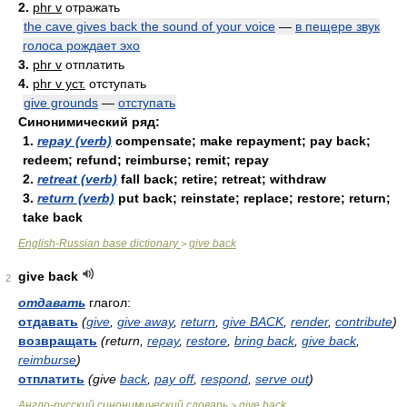
2.
phr v
отражать
the cave gives back the sound of your voice
—
в пещере звук
голоса рождает эхо
3.
phr v
отплатить
4.
phr v уст.
отступать
give grounds
—
отступать
Синонимический ряд:
1.
repay (verb)
compensate; make repayment; pay back;
redeem; refund; reimburse; remit; repay
2.
retreat (verb)
fall back; retire; retreat; withdraw
3.
return (verb)
put back; reinstate; replace; restore; return;
take back
English-Russian base dictionary
give back
>
give back
2
отдавать
глагол:
отдавать
(
give
,
give away
,
return
,
give BACK
,
render
,
contribute
)
возвращать
(return,
repay
,
restore
,
bring back
,
give back
,
reimburse
)
отплатить
(give
back
,
pay off
,
respond
,
serve out
)
Англо-русский синонимический словарь
give back
>