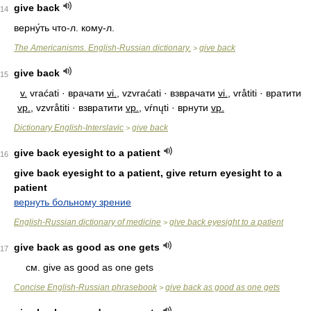
give back
14
верну́ть что-л. кому-л.
The Americanisms. English-Russian dictionary.
give back
>
give back
15
v.
vraćati · врачати
vi.
, vzvraćati · взврачати
vi.
, vråtiti · вратити
vp.
, vzvråtiti · взвратити
vp.
, vŕnųti · врнути
vp.
Dictionary English-Interslavic
give back
>
give back eyesight to a patient
16
give back eyesight to a patient, give return eyesight to a
patient
вернуть больному зрение
English-Russian dictionary of medicine
give back eyesight to a patient
>
give back as good as one gets
17
см. give as good as one gets
Concise English-Russian phrasebook
give back as good as one gets
>