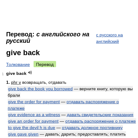
Перевод:
с английского на
с русского на
русский
английский
give back
Толкование
Перевод
give back
1
1.
phr v
возвращать, отдавать
give back the book you borrowed
— верните книгу, которую вы
брали
give the order for payment
—
отдавать распоряжение о
платеже
give evidence as a witness
—
давать свидетельские показания
give an order for payment
—
отдавать распоряжение о платеже
to give the devil h is due
—
отдавать должное противнику
give gave given
— давать; дарить; предоставлять; платить