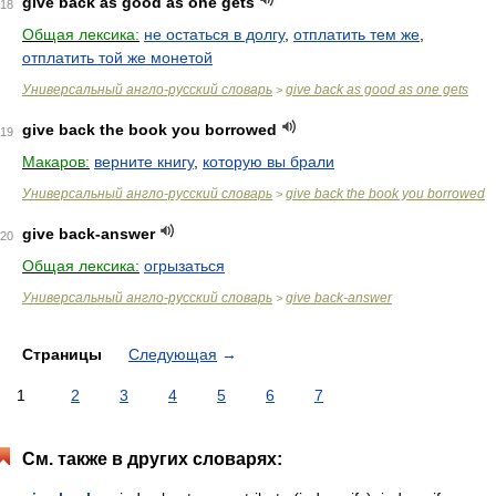
give back as good as one gets
18
Общая лексика:
не остаться в долгу
,
отплатить тем же
,
отплатить той же монетой
Универсальный англо-русский словарь
give back as good as one gets
>
give back the book you borrowed
19
Макаров:
верните книгу
,
которую вы брали
Универсальный англо-русский словарь
give back the book you borrowed
>
give back-answer
20
Общая лексика:
огрызаться
Универсальный англо-русский словарь
give back-answer
>
Страницы
Следующая
→
1
2
3
4
5
6
7
См. также в других словарях: