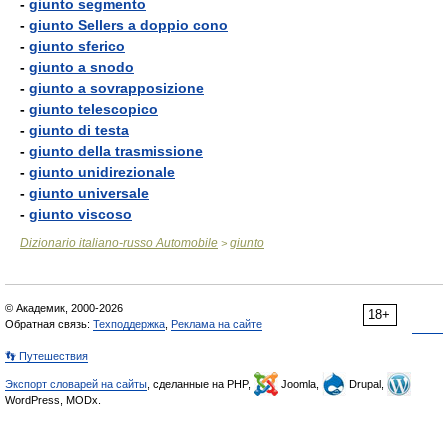
-
giunto segmento
-
giunto Sellers a doppio cono
-
giunto sferico
-
giunto a snodo
-
giunto a sovrapposizione
-
giunto telescopico
-
giunto di testa
-
giunto della trasmissione
-
giunto unidirezionale
-
giunto universale
-
giunto viscoso
Dizionario italiano-russo Automobile
giunto
>
© Академик, 2000-2026
18+
Обратная связь:
Техподдержка
,
Реклама на сайте
👣 Путешествия
Экспорт словарей на сайты
, сделанные на PHP,
Joomla,
Drupal,
WordPress, MODx.