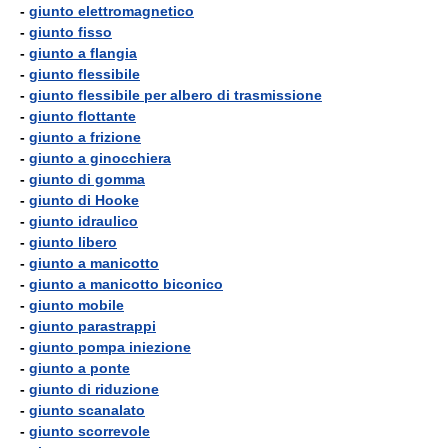
-
giunto elettromagnetico
-
giunto fisso
-
giunto a flangia
-
giunto flessibile
-
giunto flessibile per albero di trasmissione
-
giunto flottante
-
giunto a frizione
-
giunto a ginocchiera
-
giunto di gomma
-
giunto di Hooke
-
giunto idraulico
-
giunto libero
-
giunto a manicotto
-
giunto a manicotto biconico
-
giunto mobile
-
giunto parastrappi
-
giunto pompa iniezione
-
giunto a ponte
-
giunto di riduzione
-
giunto scanalato
-
giunto scorrevole