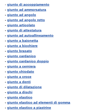
-
giunto di accoppiamento
-
giunto ad ammorsatura
-
giunto ad angolo
-
giunto ad angolo retto
-
giunto articolato
-
giunto di attestatura
-
giunto ad autoallineamento
-
giunto a baionetta
-
giunto a bicchiere
-
giunto brasato
-
giunto cardanico
-
giunto cardanico doppio
-
giunto a cerniera
-
giunto chiodato
-
giunto a croce
-
giunto a denti
-
giunto di dilatazione
-
giunto a dischi
-
giunto elastico
-
giunto elastico ad elementi di gomma
-
giunto elastico a piastrine