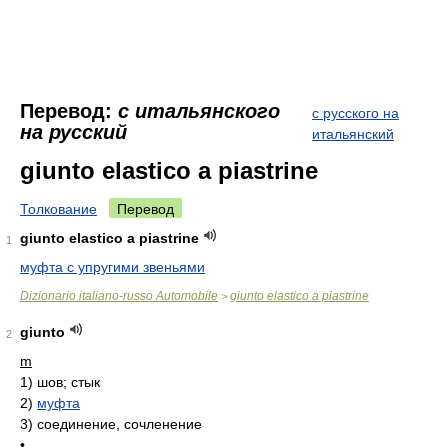
Перевод:
с итальянского
с русского на
на русский
итальянский
giunto elastico a piastrine
Толкование
Перевод
giunto elastico a piastrine
1
муфта с упругими звеньями
Dizionario italiano-russo Automobile
giunto elastico a piastrine
>
giunto
2
m
1)
шов; стык
2)
муфта
3)
соединение, сочленение
•