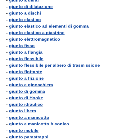
-
giunto a denti
-
giunto di dilatazione
-
giunto a dischi
-
giunto elastico
-
giunto elastico ad elementi di gomma
-
giunto elastico a piastrine
-
giunto elettromagnetico
-
giunto fisso
-
giunto a flangia
-
giunto flessibile
-
giunto flessibile per albero di trasmissione
-
giunto flottante
-
giunto a frizione
-
giunto a ginocchiera
-
giunto di gomma
-
giunto di Hooke
-
giunto idraulico
-
giunto libero
-
giunto a manicotto
-
giunto a manicotto biconico
-
giunto mobile
-
giunto parastrappi