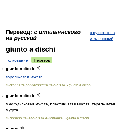
Перевод:
с итальянского
с русского на
на русский
итальянский
giunto a dischi
Толкование
Перевод
giunto a dischi
1
тарельчатая муфта
Dictionnaire polytechnique italo-russe
giunto a dischi
>
giunto a dischi
2
многодисковая муфта, пластинчатая муфта, тарельчатая
муфта
Dizionario italiano-russo Automobile
giunto a dischi
>
giunto