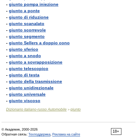
-
giunto pompa iniezione
-
giunto a ponte
-
giunto di riduzione
-
giunto scanalato
-
giunto scorrevole
-
giunto segmento
-
giunto Sellers a doppio cono
-
giunto sferico
-
giunto a snodo
-
giunto a sovrapposizione
-
giunto telescopico
-
giunto di testa
-
giunto della trasmissione
-
giunto unidirezionale
-
giunto universale
-
giunto viscoso
Dizionario italiano-russo Automobile
giunto
>
© Академик, 2000-2026
18+
Обратная связь:
Техподдержка
,
Реклама на сайте