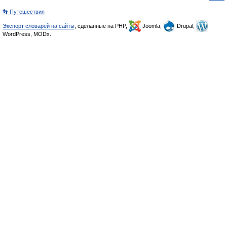
👣 Путешествия
Экспорт словарей на сайты
, сделанные на PHP,
Joomla,
Drupal,
WordPress, MODx.