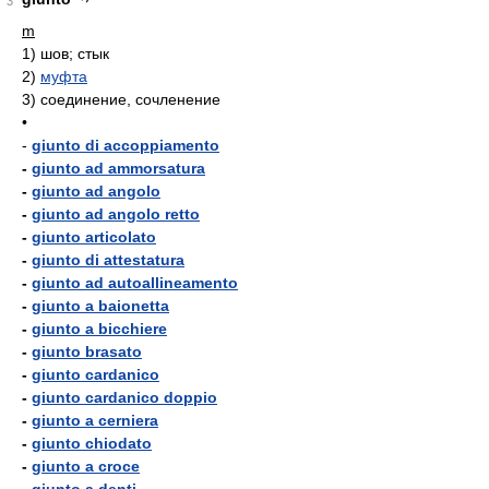
3
m
1)
шов; стык
2)
муфта
3)
соединение, сочленение
•
-
giunto di accoppiamento
-
giunto ad ammorsatura
-
giunto ad angolo
-
giunto ad angolo retto
-
giunto articolato
-
giunto di attestatura
-
giunto ad autoallineamento
-
giunto a baionetta
-
giunto a bicchiere
-
giunto brasato
-
giunto cardanico
-
giunto cardanico doppio
-
giunto a cerniera
-
giunto chiodato
-
giunto a croce