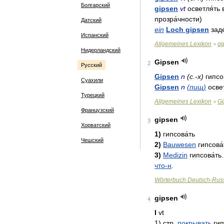
Болгарский
gipsen
vt
осветля́ть
прозра́чности
)
Датский
ein
Loch
gipsen
зад
Испанский
Allgemeines
Lexikon
gi
>
Нидерландский
Gipsen
2
Русский
Gipsen
n
(
с
.-
х
)
гипсо
Суахили
Gipsen
n
(
пищ
)
осве
Турецкий
Allgemeines
Lexikon
Gi
>
Французский
gipsen
3
Хорватский
1
)
гипсова́ть
Чешский
2
)
Bauwesen
гипсова́
3
)
Medizin
гипсова́ть
что
-
н
.
Wörterbuch
Deutsch
-
Rus
gipsen
4
I
vt
1
)
стр
.
покрывать
ги