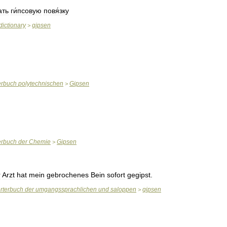
ать
ги́псовую
повя́зку
dictionary
gipsen
>
erbuch
polytechnischen
Gipsen
>
erbuch
der
Chemie
Gipsen
>
r
Arzt
hat
mein
gebrochenes
Bein
sofort
gegipst
.
rterbuch
der
umgangssprachlichen
und
saloppen
gipsen
>