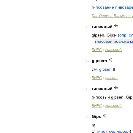
гипсование
пивовар
Das
Deutsch
-
Russische
гипсовый
16
gipsen
,
Gips
-
(
опр
.
с
гипсовая
повязка
м
БНРС
гипсовый
>
gipsern
17
см
.
gipsen
II
БНРС
gipsern
>
гипсовый
18
гипсовый
gipsen
,
Gip
БНРС
гипсовый
>
Gips
19
m
1
)
гипс
(
материал
)