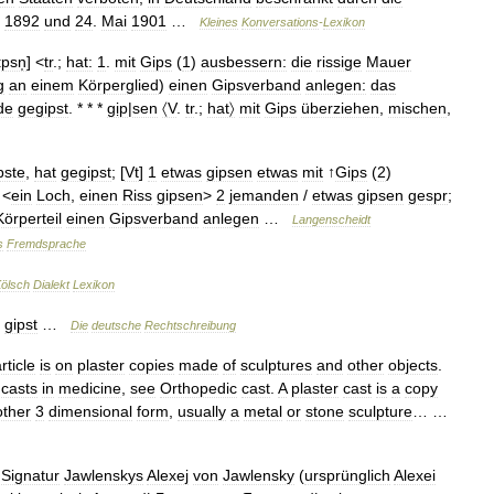
1892
und
24
.
Mai
1901
…
Kleines
Konversations
-
Lexikon
psn̩
] <
tr
.;
hat:
1
.
mit
Gips
(
1
)
ausbessern:
die
rissige
Mauer
g
an
einem
Körperglied
)
einen
Gipsverband
anlegen:
das
de
gegipst
. * * *
gịp
|
sen
〈V
.
tr
.;
hat〉
mit
Gips
überziehen
,
mischen
,
pste
,
hat
gegipst
; [
Vt
]
1
etwas
gipsen
etwas
mit
↑
Gips
(
2
)
 <
ein
Loch
,
einen
Riss
gipsen
>
2
jemanden
/
etwas
gipsen
gespr
;
Körperteil
einen
Gipsverband
anlegen
…
Langenscheidt
s
Fremdsprache
ölsch
Dialekt
Lexikon
gipst
…
Die
deutsche
Rechtschreibung
rticle
is
on
plaster
copies
made
of
sculptures
and
other
objects
.
casts
in
medicine
,
see
Orthopedic
cast
.
A
plaster
cast
is
a
copy
ther
3
dimensional
form
,
usually
a
metal
or
stone
sculpture
… …
—
Signatur
Jawlenskys
Alexej
von
Jawlensky
(
ursprünglich
Alexei