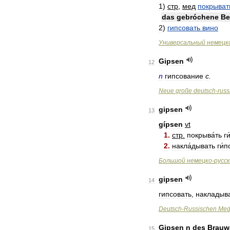
1
)
стр
,
мед
покрыват
das
gebróchene
Be
2
)
гипсовать
вино
Универсальный
немецк
Gipsen
12
n
гипсование
с
.
Neue
große
deutsch
-
russ
gipsen
13
gípsen
vt
1
.
стр
.
покрыва́ть
г
2
.
накла́дывать
ги́
Большой
немецко
-
русс
gipsen
14
гипсовать
,
накладыв
Deutsch
-
Russischen
Med
Gipsen
n
des
Brauw
15