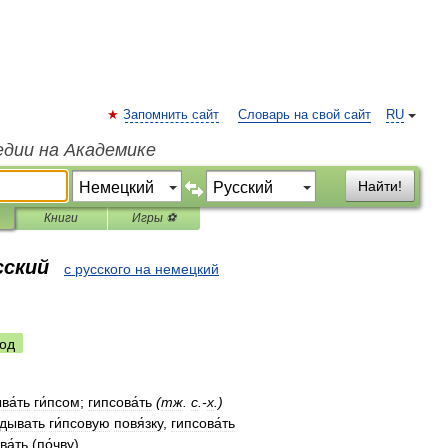
Запомнить сайт
Словарь на свой сайт
RU
едии на Академике
Найти!
Книги
Игры ⚽
сский
с русского на немецкий
од
ва́ть
ги́псом
;
гипсова́ть
(
тж
.
с
.-
х
.)
́дывать
ги́псовую
повя́зку
,
гипсова́ть
ва́ть
(
по́чву
)