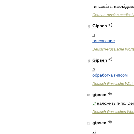
гипсова́ть
,
накла́дыв
German
-
russian
medical
Gipsen
8
n
гипсование
Deutsch
-
Russische
Wört
Gipsen
9
n
обработка
гипсом
Deutsch
-
Russische
Wört
gipsen
10
vf
наложить
гипс
.
De
Deutsch
-
Russisches
Woe
gipsen
11
vt