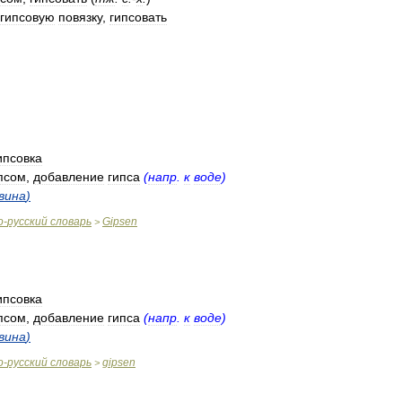
гипсовую
повязку
,
гипсовать
ипсовка
псом
,
добавление
гипса
(
напр
.
к
воде
)
вина
)
о
-
русский
словарь
Gipsen
>
ипсовка
псом
,
добавление
гипса
(
напр
.
к
воде
)
вина
)
о
-
русский
словарь
gipsen
>