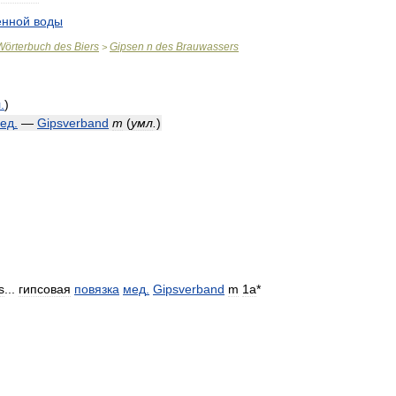
енной
воды
Wörterbuch
des
Biers
Gipsen
n
des
Brauwassers
>
л
.
)
ед
.
—
Gipsverband
m
(
умл
.
)
s
...
гипсовая
повязка
мед
.
Gipsverband
m
1a
*