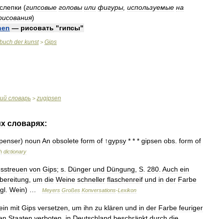
слепки
(
гипсовые
головы
или
фигуры
,
используемые
на
рисования
)
nen
—
рисовать
"
гипсы
"
rbuch
der
kunst
Gips
>
кий
словарь
zugipsen
>
их
словарях:
penser
)
noun
An
obsolete
form
of
↑
gypsy
* * *
gipsen
obs
.
form
of
h
dictionary
sstreuen
von
Gips
;
s
.
Dünger
und
Düngung
,
S
.
280
.
Auch
ein
bereitung
,
um
die
Weine
schneller
flaschenreif
und
in
der
Farbe
gl
.
Wein
) …
Meyers
Großes
Konversations
-
Lexikon
ein
mit
Gips
versetzen
,
um
ihn
zu
klären
und
in
der
Farbe
feuriger
en
Staaten
verboten
,
in
Deutschland
beschränkt
durch
die