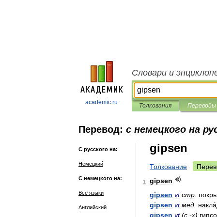
Словари и энциклоп
academic.ru
Толкования
Переводы
Перевод:
с немецкого на ру
gipsen
С русского на:
Немецкий
Толкование
Перев
С немецкого на:
gipsen
1
Все языки
gipsen
vt
стр
.
покры
gipsen
vt
мед
.
накла
Английский
gipsen
vt
(
с
.-
х
)
гипсо