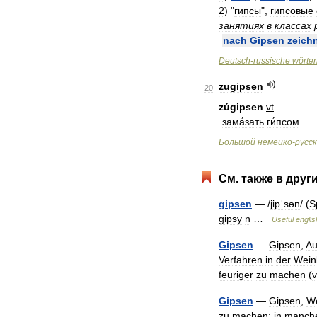
2
)
"
гипсы
",
гипсовые
занятиях
в
классах
nach
Gipsen
zeich
Deutsch
-
russische
wörte
zugipsen
20
zúgipsen
vt
зама́зать
ги́псом
Большой
немецко
-
русс
См
.
также
в
друг
gipsen
— /
jipˈsən
/ (
S
gipsy
n
…
Useful
englis
Gipsen
—
Gipsen
,
Au
Verfahren
in
der
Wein
feuriger
zu
machen
(
v
Gipsen
—
Gipsen
,
W
zu
machen
;
in
manch