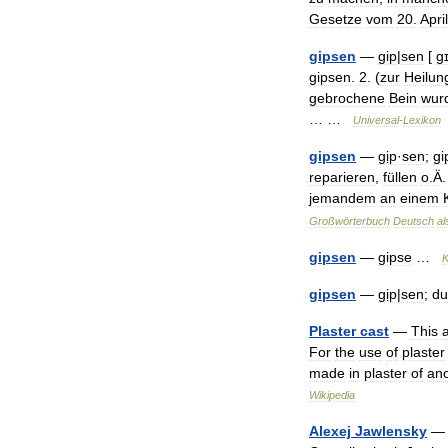
Gesetze
vom
20
.
April
gipsen
—
gip
|
sen
[
gɪ
gipsen
.
2
. (
zur
Heilun
gebrochene
Bein
wur
… …
Universal
-
Lexikon
gipsen
—
gịp
·
sen
;
gi
reparieren
,
füllen
o
.
Ä
.
jemandem
an
einem
Großwörterbuch
Deutsch
al
gipsen
—
gipse
…
K
gipsen
—
gịp
|
sen
;
du
Plaster
cast
—
This
a
For
the
use
of
plaster
made
in
plaster
of
ano
Wikipedia
Alexej
Jawlensky