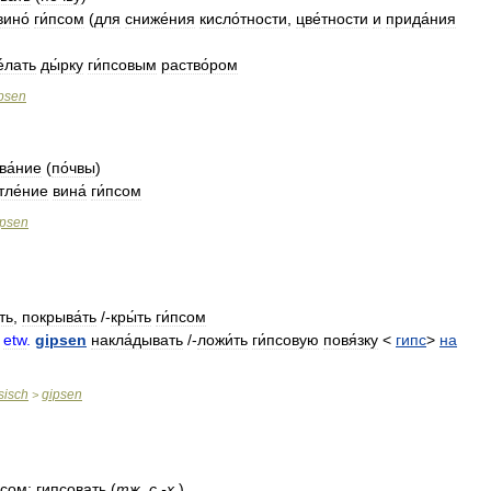
вино́
ги́псом
(
для
сниже́ния
кисло́тности
,
цве́тности
и
прида́ния
е́лать
ды́рку
ги́псовым
раство́ром
psen
ва́ние
(
по́чвы
)
тле́ние
вина́
ги́псом
psen
ть
,
покрыва́ть
/-
кры́ть
ги́псом
.
etw
.
gipsen
накла́дывать
/-
ложи́ть
ги́псовую
повя́зку
<
гипс
>
на
sisch
gipsen
>
псом
;
гипсовать
(
тж
.
с
.-
х
.
)