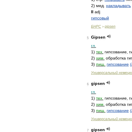
2
)
мед
.
накладывать
II
adj
гипсовый
БНРС
gipsen
>
Gipsen
5
гл
.
1
)
тех
.
гипсование
,
г
2
)
хим
.
обработка
ги
3
)
пищ
.
гипсование
(
Универсальный
немецк
gipsen
6
гл
.
1
)
тех
.
гипсование
,
г
2
)
хим
.
обработка
ги
3
)
пищ
.
гипсование
(
Универсальный
немецк
gipsen
7