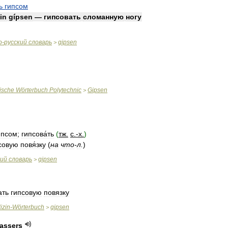
ь
гипсом
in
gípsen
—
гипсовать
сломанную
ногу
о
-
русский
словарь
gipsen
>
ische
Wörterbuch
Polytechnic
Gipsen
>
и́псом
;
гипсова́ть
(
тж
.
с
.-
х
.
)
псовую
повя́зку
(
на
что
-
л
.
)
кий
словарь
gipsen
>
ать
гипсовую
повязку
izin
-
Wörterbuch
gipsen
>
assers