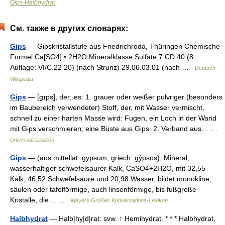
Gips-Halbhydrat
См. также в других словарях:
Gips
— Gipskristallstufe aus Friedrichroda, Thüringen Chemische
Formel Ca[SO4] • 2H2O Mineralklasse Sulfate 7.CD.40 (8.
Auflage: VI/C.22 20) (nach Strunz) 29.06.03.01 (nach …
Deutsch
Wikipedia
Gips
— [gɪps], der; es: 1. grauer oder weißer pulvriger (besonders
im Baubereich verwendeter) Stoff, der, mit Wasser vermischt,
schnell zu einer harten Masse wird: Fugen, ein Loch in der Wand
mit Gips verschmieren; eine Büste aus Gips. 2. Verband aus… …
Universal-Lexikon
Gips
— (aus mittellat. gypsum, griech. gýpsos), Mineral,
wasserhaltiger schwefelsaurer Kalk, CaSO4+2H2O, mit 32,55
Kalk, 46,52 Schwefelsäure und 20,98 Wasser, bildet monokline,
säulen oder tafelförmige, auch linsenförmige, bis fußgroße
Kristalle, die… …
Meyers Großes Konversations-Lexikon
Halbhydrat
— Hạlb|hy|d|rat: svw. ↑ Hemihydrat. * * * Halbhydrat,