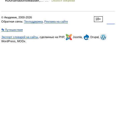
Koordinationswasser,… …
Deutsch Wikipedia
© Академик, 2000-2026
18+
Обратная связь:
Техподдержка
,
Реклама на сайте
👣 Путешествия
Экспорт словарей на сайты
, сделанные на PHP,
Joomla,
Drupal,
WordPress, MODx.