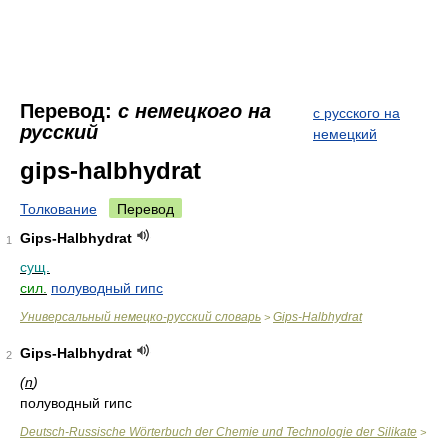
Перевод:
с немецкого на
с русского на
русский
немецкий
gips-halbhydrat
Толкование
Перевод
Gips-Halbhydrat
1
сущ.
сил.
полуводный гипс
Универсальный немецко-русский словарь
Gips-Halbhydrat
>
Gips-Halbhydrat
2
(
n
)
полуводный гипс
Deutsch-Russische Wörterbuch der Chemie und Technologie der Silikate
>