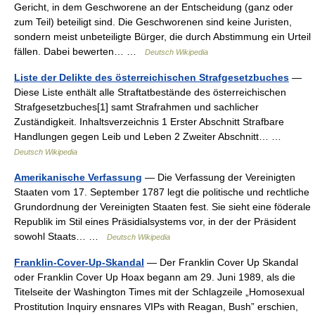
Gericht, in dem Geschworene an der Entscheidung (ganz oder
zum Teil) beteiligt sind. Die Geschworenen sind keine Juristen,
sondern meist unbeteiligte Bürger, die durch Abstimmung ein Urteil
fällen. Dabei bewerten… …
Deutsch Wikipedia
Liste der Delikte des österreichischen Strafgesetzbuches
—
Diese Liste enthält alle Straftatbestände des österreichischen
Strafgesetzbuches[1] samt Strafrahmen und sachlicher
Zuständigkeit. Inhaltsverzeichnis 1 Erster Abschnitt Strafbare
Handlungen gegen Leib und Leben 2 Zweiter Abschnitt… …
Deutsch Wikipedia
Amerikanische Verfassung
— Die Verfassung der Vereinigten
Staaten vom 17. September 1787 legt die politische und rechtliche
Grundordnung der Vereinigten Staaten fest. Sie sieht eine föderale
Republik im Stil eines Präsidialsystems vor, in der der Präsident
sowohl Staats… …
Deutsch Wikipedia
Franklin-Cover-Up-Skandal
— Der Franklin Cover Up Skandal
oder Franklin Cover Up Hoax begann am 29. Juni 1989, als die
Titelseite der Washington Times mit der Schlagzeile „Homosexual
Prostitution Inquiry ensnares VIPs with Reagan, Bush” erschien,