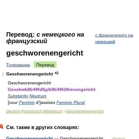
Перевод:
с немецкого на
с французского на
французский
немецкий
geschworenengericht
Толкование
Перевод
Geschworenengericht
1
Geschworenengericht
Geschwb8b49fd9
o
/b8b49fd9renengericht
Substantiv
Neutrum
[cour
Feminin
d']assises
Feminin Plural
Deutsch-Französisch Wörterbuch
Geschworenengericht
>
См. также в других словарях:
Geschworenengericht
— Geschworenengericht …
Deutsch