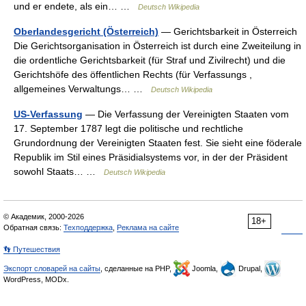
und er endete, als ein… …
Deutsch Wikipedia
Oberlandesgericht (Österreich)
— Gerichtsbarkeit in Österreich
Die Gerichtsorganisation in Österreich ist durch eine Zweiteilung in
die ordentliche Gerichtsbarkeit (für Straf und Zivilrecht) und die
Gerichtshöfe des öffentlichen Rechts (für Verfassungs ,
allgemeines Verwaltungs… …
Deutsch Wikipedia
US-Verfassung
— Die Verfassung der Vereinigten Staaten vom
17. September 1787 legt die politische und rechtliche
Grundordnung der Vereinigten Staaten fest. Sie sieht eine föderale
Republik im Stil eines Präsidialsystems vor, in der der Präsident
sowohl Staats… …
Deutsch Wikipedia
© Академик, 2000-2026
18+
Обратная связь:
Техподдержка
,
Реклама на сайте
👣 Путешествия
Экспорт словарей на сайты
, сделанные на PHP,
Joomla,
Drupal,
WordPress, MODx.