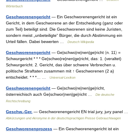
Wörterbuch
Geschworenengericht
— Ein Geschworenengericht ist ein
Gericht, in dem Geschworene an der Entscheidung (ganz oder
zum Teil) beteiligt sind. Die Geschworenen sind keine Juristen,
sondern meist „unbeteiligte“ Bürger, die durch Abstimmung ein
Urteil fällen. Dabei bewerten …
Deutsch Wikipedia
Geschworenengericht
— Ge|schwo|re|nen|ge|richt 〈n. 11〉 =
Schwurgericht * * * Ge|schwo|re|nen|ge|richt, das: 1. (veraltet)
Schwurgericht. 2. Gericht, das über schwere Verbrechen u.
politische Straftaten zusammen mit ↑ Geschworenen (2 a)
entscheidet. * * *… …
Universal-Lexikon
Geschworenengericht
— Ge|schwo|re|nen|ge|richt,
österreichisch auch Ge|schwor|nen|ge|richt …
Die deutsche
Rechtschreibung
Geschw.-Ger.
— Geschworenengericht EN trial jury, jury panel …
Abkürzungen und Akronyme in der deutschsprachigen Presse Gebrauchtwagen
Geschworenenprozess
— Ein Geschworenengericht ist ein