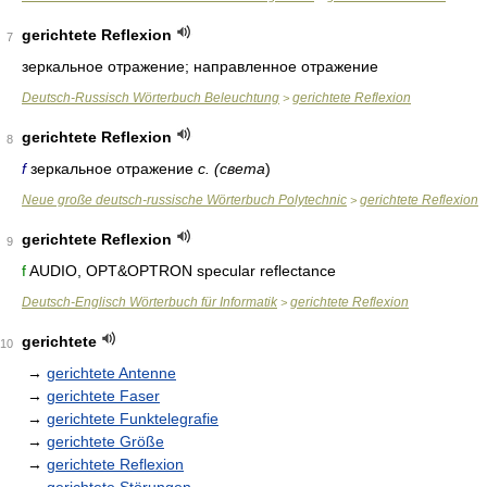
gerichtete Reflexion
7
зеркальное отражение; направленное отражение
Deutsch-Russisch Wörterbuch Beleuchtung
gerichtete Reflexion
>
gerichtete Reflexion
8
f
зеркальное отражение
с. (света
)
Neue große deutsch-russische Wörterbuch Polytechnic
gerichtete Reflexion
>
gerichtete Reflexion
9
f
AUDIO, OPT&OPTRON specular reflectance
Deutsch-Englisch Wörterbuch für Informatik
gerichtete Reflexion
>
gerichtete
10
→
gerichtete Antenne
→
gerichtete Faser
→
gerichtete Funktelegrafie
→
gerichtete Größe
→
gerichtete Reflexion