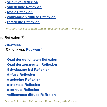
-
selektive Reflexion
-
spiegelnde Reflexion
-
totale Reflexion
-
vollkommen diffuse Reflexion
-
zerstreute Reflexion
Deutsch-Russische Wörterbuch polytechnischen
Reflexion
>
Reflexion
16
отражение
Синонимы:
Rückwurf
*
Grad der gerichteten Reflexion
Grad der zerstreuten Reflexion
Schwärzung bei Reflexion
diffuse Reflexion
gemischte Reflexion
gerichtete Reflexion
gestreute Reflexion
vollkommen diffuse Reflexion
Deutsch-Russisch Wörterbuch Beleuchtung
Reflexion
>