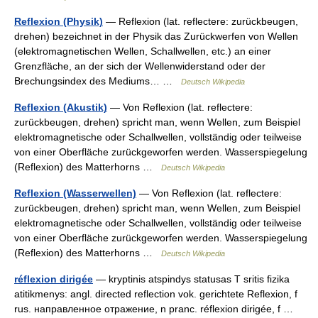
Reflexion (Physik)
— Reflexion (lat. reflectere: zurückbeugen,
drehen) bezeichnet in der Physik das Zurückwerfen von Wellen
(elektromagnetischen Wellen, Schallwellen, etc.) an einer
Grenzfläche, an der sich der Wellenwiderstand oder der
Brechungsindex des Mediums… …
Deutsch Wikipedia
Reflexion (Akustik)
— Von Reflexion (lat. reflectere:
zurückbeugen, drehen) spricht man, wenn Wellen, zum Beispiel
elektromagnetische oder Schallwellen, vollständig oder teilweise
von einer Oberfläche zurückgeworfen werden. Wasserspiegelung
(Reflexion) des Matterhorns …
Deutsch Wikipedia
Reflexion (Wasserwellen)
— Von Reflexion (lat. reflectere:
zurückbeugen, drehen) spricht man, wenn Wellen, zum Beispiel
elektromagnetische oder Schallwellen, vollständig oder teilweise
von einer Oberfläche zurückgeworfen werden. Wasserspiegelung
(Reflexion) des Matterhorns …
Deutsch Wikipedia
réflexion dirigée
— kryptinis atspindys statusas T sritis fizika
atitikmenys: angl. directed reflection vok. gerichtete Reflexion, f
rus. направленное отражение, n pranc. réflexion dirigée, f …