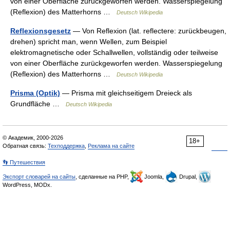
von einer Oberfläche zurückgeworfen werden. Wasserspiegelung
(Reflexion) des Matterhorns …
Deutsch Wikipedia
Reflexionsgesetz
— Von Reflexion (lat. reflectere: zurückbeugen,
drehen) spricht man, wenn Wellen, zum Beispiel
elektromagnetische oder Schallwellen, vollständig oder teilweise
von einer Oberfläche zurückgeworfen werden. Wasserspiegelung
(Reflexion) des Matterhorns …
Deutsch Wikipedia
Prisma (Optik)
— Prisma mit gleichseitigem Dreieck als
Grundfläche …
Deutsch Wikipedia
© Академик, 2000-2026
18+
Обратная связь:
Техподдержка
,
Реклама на сайте
👣 Путешествия
Экспорт словарей на сайты
, сделанные на PHP,
Joomla,
Drupal,
WordPress, MODx.