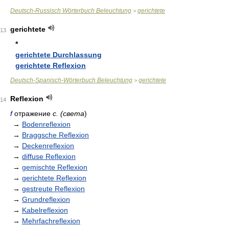
Deutsch-Russisch Wörterbuch Beleuchtung
gerichtete
>
gerichtete
13
*
gerichtete Durchlassung
gerichtete Reflexion
Deutsch-Spanisch-Wörterbuch Beleuchtung
gerichtete
>
Reflexion
14
f
отражение
с. (света
)
→
Bodenreflexion
→
Braggsche Reflexion
→
Deckenreflexion
→
diffuse Reflexion
→
gemischte Reflexion
→
gerichtete Reflexion
→
gestreute Reflexion
→
Grundreflexion
→
Kabelreflexion
→
Mehrfachreflexion