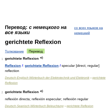
Перевод:
с немецкого на
со всех языков на
все языки
немецкий
gerichtete Reflexion
Толкование
Перевод
gerichtete Reflexion
1
Reflexion
f
:
gerichtete Reflexion
f
specular [direct, regular]
reflection
Deutsch-Englisch Wörterbuch der Elektrotechnik und Elektronik
gerichtete
>
Reflexion
gerichtete Reflexion
2
reflexión directa; reflexión especular; reflexión regular
Deutsch-Spanisch-Wörterbuch Beleuchtung
gerichtete Reflexion
>