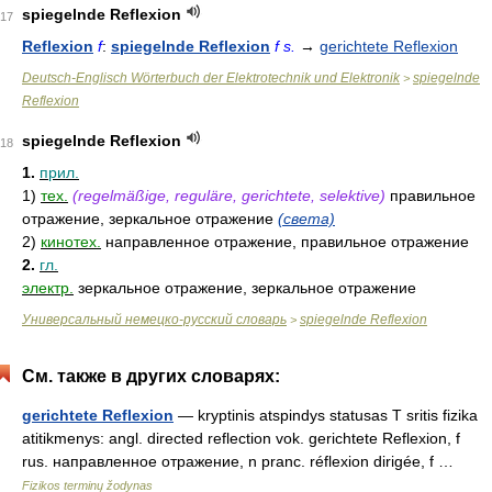
spiegelnde Reflexion
17
Reflexion
f
:
spiegelnde Reflexion
f s.
→
gerichtete Reflexion
Deutsch-Englisch Wörterbuch der Elektrotechnik und Elektronik
spiegelnde
>
Reflexion
spiegelnde Reflexion
18
1.
прил.
1)
тех.
(regelmäßige, reguläre, gerichtete, selektive)
правильное
отражение, зеркальное отражение
(света)
2)
кинотех.
направленное отражение, правильное отражение
2.
гл.
электр.
зеркальное отражение, зеркальное отражение
Универсальный немецко-русский словарь
spiegelnde Reflexion
>
См. также в других словарях:
gerichtete Reflexion
— kryptinis atspindys statusas T sritis fizika
atitikmenys: angl. directed reflection vok. gerichtete Reflexion, f
rus. направленное отражение, n pranc. réflexion dirigée, f …
Fizikos terminų žodynas