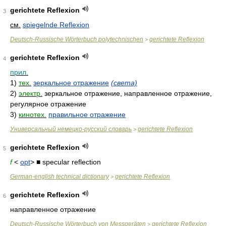
gerichtete Reflexion
3
см.
spiegelnde Reflexion
Deutsch-Russische Wörterbuch polytechnischen
gerichtete Reflexion
>
gerichtete Reflexion
4
прил.
1)
тех.
зеркальное отражение
(света)
2)
электр.
зеркальное отражение, направленное отражение,
регулярное отражение
3)
кинотех.
правильное отражение
Универсальный немецко-русский словарь
gerichtete Reflexion
>
gerichtete Reflexion
5
f
<
opt
> ■ specular reflection
German-english technical dictionary
gerichtete Reflexion
>
gerichtete Reflexion
6
направленное отражение
Deutsch-Russische Wörterbuch von Messgeräten
gerichtete Reflexion
>