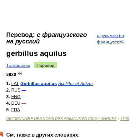
Перевод:
с французского
с русского на
на русский
французский
gerbillus aquilus
Толкование
Перевод
3820
1
1.
LAT
Gerbillus aquilus
Schlitter et Setzer
2.
RUS
—
3.
ENG
—
4.
DEU
—
5.
FRA
—
DICTIONNAIRE DES NOMS DES ANIMAUX EN CINQ LANGUES
3820
>
См. также в других словарях: