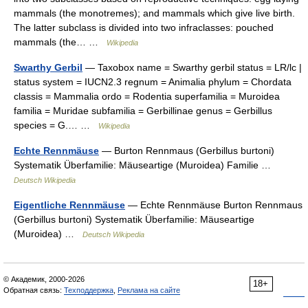
mammals (the monotremes); and mammals which give live birth.
The latter subclass is divided into two infraclasses: pouched
mammals (the… …
Wikipedia
Swarthy Gerbil
— Taxobox name = Swarthy gerbil status = LR/lc |
status system = IUCN2.3 regnum = Animalia phylum = Chordata
classis = Mammalia ordo = Rodentia superfamilia = Muroidea
familia = Muridae subfamilia = Gerbillinae genus = Gerbillus
species = G.… …
Wikipedia
Echte Rennmäuse
— Burton Rennmaus (Gerbillus burtoni)
Systematik Überfamilie: Mäuseartige (Muroidea) Familie …
Deutsch Wikipedia
Eigentliche Rennmäuse
— Echte Rennmäuse Burton Rennmaus
(Gerbillus burtoni) Systematik Überfamilie: Mäuseartige
(Muroidea) …
Deutsch Wikipedia
© Академик, 2000-2026
18+
Обратная связь:
Техподдержка
,
Реклама на сайте