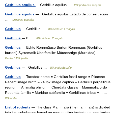
Gerbillus aquilus
— Gerbillus aquilus …
Wikipédia en Français
Gerbillus aquilus
— Gerbillus aquilus Estado de conservación
…
Wikipedia Español
Gerbillus
— Gerbillus …
Wikipédia en Français
Gerbillus
— b …
Wikipédia en Français
Gerbillus
— Echte Rennmäuse Burton Rennmaus (Gerbillus
burtoni) Systematik Überfamilie: Mäuseartige (Muroidea) …
Deutsch Wikipedia
Gerbillus
— Gerbillus …
Wikipedia Español
Gerbillus
— Taxobox name = Gerbillus fossil range = Pliocene
Recent image width = 240px image caption = Gerbillus perpallidus
regnum = Animalia phylum = Chordata classis = Mammalia ordo =
Rodentia familia = Muridae subfamilia = Gerbillinae tribus =… …
Wikipedia
List of rodents
— The class Mammalia (the mammals) is divided
into two subclasses based on reproductive techniques: egg laying