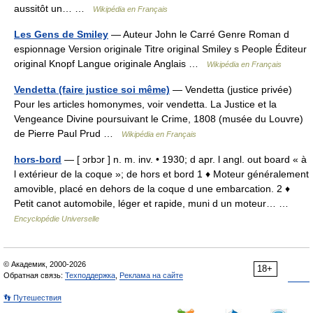
aussitôt un… …
Wikipédia en Français
Les Gens de Smiley
— Auteur John le Carré Genre Roman d
espionnage Version originale Titre original Smiley s People Éditeur
original Knopf Langue originale Anglais …
Wikipédia en Français
Vendetta (faire justice soi même)
— Vendetta (justice privée)
Pour les articles homonymes, voir vendetta. La Justice et la
Vengeance Divine poursuivant le Crime, 1808 (musée du Louvre)
de Pierre Paul Prud …
Wikipédia en Français
hors-bord
— [ ɔrbɔr ] n. m. inv. • 1930; d apr. l angl. out board « à
l extérieur de la coque »; de hors et bord 1 ♦ Moteur généralement
amovible, placé en dehors de la coque d une embarcation. 2 ♦
Petit canot automobile, léger et rapide, muni d un moteur… …
Encyclopédie Universelle
© Академик, 2000-2026
18+
Обратная связь:
Техподдержка
,
Реклама на сайте
👣 Путешествия