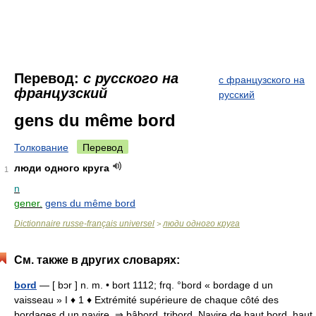
Перевод:
с русского на
с французского на
французский
русский
gens du même bord
Толкование
Перевод
люди одного круга
1
n
gener.
gens du même bord
Dictionnaire russe-français universel
люди одного круга
>
См. также в других словарях:
bord
— [ bɔr ] n. m. • bort 1112; frq. °bord « bordage d un
vaisseau » I ♦ 1 ♦ Extrémité supérieure de chaque côté des
bordages d un navire. ⇒ bâbord, tribord. Navire de haut bord, haut