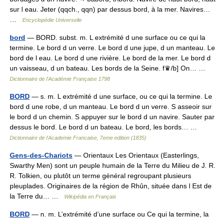
sur l eau. Jeter (qqch., qqn) par dessus bord, à la mer. Navires…
…
Encyclopédie Universelle
bord
— BORD. subst. m. L extrémité d une surface ou ce qui la
termine. Le bord d un verre. Le bord d une jupe, d un manteau. Le
bord de l eau. Le bord d une rivière. Le bord de la mer. Le bord d
un vaisseau, d un bateau. Les bords de la Seine. f♛/b] On… …
Dictionnaire de l'Académie Française 1798
BORD
— s. m. L extrémité d une surface, ou ce qui la termine. Le
bord d une robe, d un manteau. Le bord d un verre. S asseoir sur
le bord d un chemin. S appuyer sur le bord d un navire. Sauter par
dessus le bord. Le bord d un bateau. Le bord, les bords… …
Dictionnaire de l'Academie Francaise, 7eme edition (1835)
Gens-des-Chariots
— Orientaux Les Orientaux (Easterlings,
Swarthy Men) sont un peuple humain de la Terre du Milieu de J. R.
R. Tolkien, ou plutôt un terme général regroupant plusieurs
pleuplades. Originaires de la région de Rhûn, située dans l Est de
la Terre du… …
Wikipédia en Français
BORD
— n. m. L’extrémité d’une surface ou Ce qui la termine, la