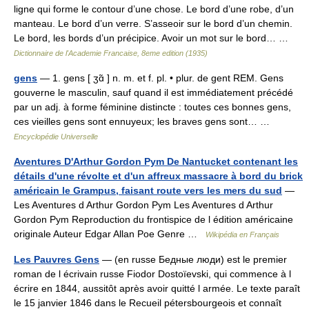
ligne qui forme le contour d’une chose. Le bord d’une robe, d’un
manteau. Le bord d’un verre. S’asseoir sur le bord d’un chemin.
Le bord, les bords d’un précipice. Avoir un mot sur le bord… …
Dictionnaire de l'Academie Francaise, 8eme edition (1935)
gens
— 1. gens [ ʒɑ̃ ] n. m. et f. pl. • plur. de gent REM. Gens
gouverne le masculin, sauf quand il est immédiatement précédé
par un adj. à forme féminine distincte : toutes ces bonnes gens,
ces vieilles gens sont ennuyeux; les braves gens sont… …
Encyclopédie Universelle
Aventures D'Arthur Gordon Pym De Nantucket contenant les
détails d'une révolte et d'un affreux massacre à bord du brick
américain le Grampus, faisant route vers les mers du sud
—
Les Aventures d Arthur Gordon Pym Les Aventures d Arthur
Gordon Pym Reproduction du frontispice de l édition américaine
originale Auteur Edgar Allan Poe Genre …
Wikipédia en Français
Les Pauvres Gens
— (en russe Бедные люди) est le premier
roman de l écrivain russe Fiodor Dostoïevski, qui commence à l
écrire en 1844, aussitôt après avoir quitté l armée. Le texte paraît
le 15 janvier 1846 dans le Recueil pétersbourgeois et connaît