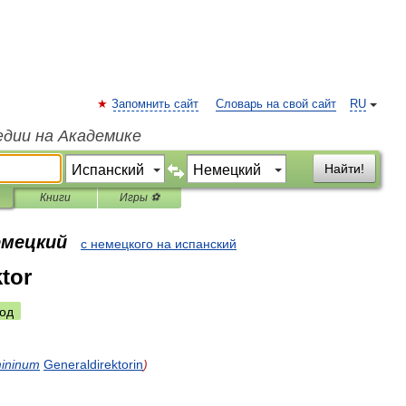
Запомнить сайт
Словарь на свой сайт
RU
едии на Академике
Найти!
Книги
Игры ⚽
емецкий
с немецкого на испанский
ktor
од
ininum
Generaldirektorin
)