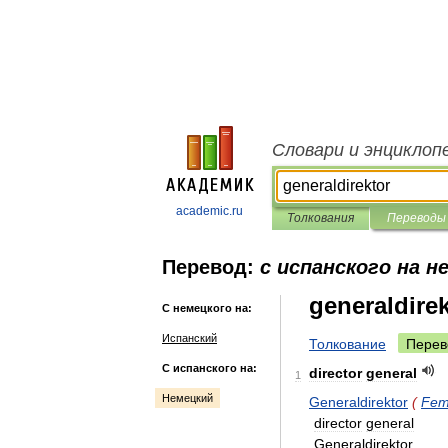
Словари и энциклоп
academic.ru
Толкования
Переводы
Перевод:
с испанского на н
generaldire
С немецкого на:
Испанский
Толкование
Перев
С испанского на:
director
general
1
Немецкий
Generaldirektor
(
Fem
director
general
Generaldirektor