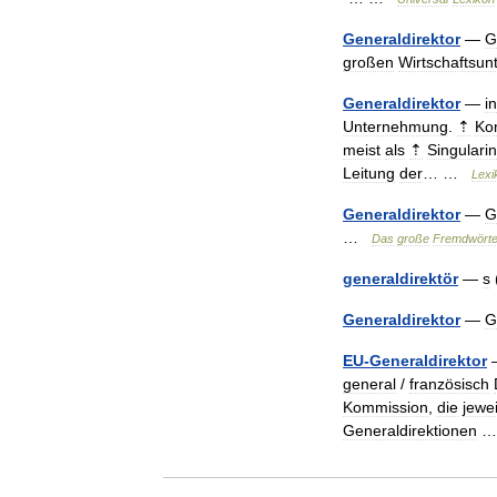
Generaldirektor
—
G
großen
Wirtschaftsu
Generaldirektor
—
in
Unternehmung
.
⇡
Ko
meist
als
⇡
Singulari
Leitung
der
… …
Lexi
Generaldirektor
—
G
…
Das
große
Fremdwörte
generaldirektör
—
s
Generaldirektor
—
G
EU
-
Generaldirektor
general
/
französisch
Kommission
,
die
jewei
Generaldirektionen