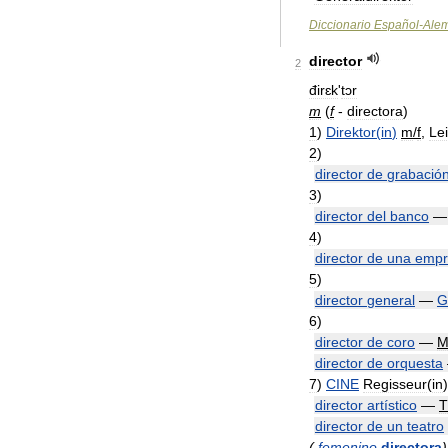
Diccionario
Español
-
Ale
director
2
đirɛk
'
tɔr
m
(
f
-
directora
)
1
)
Direktor
(
in
)
m
/
f
,
Lei
2
)
director
de
grabació
3
)
director
del
banco
4
)
director
de
una
empr
5
)
director
general
—
G
6
)
director
de
coro
—
M
director
de
orquesta
7
)
CINE
Regisseur
(
in
director
artístico
—
T
director
de
un
teatro
(
femenino
directora
)