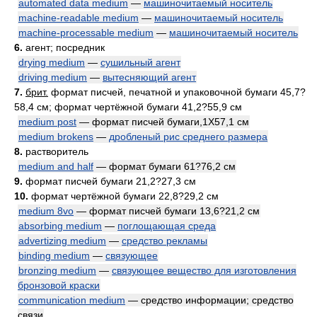
automated data medium
—
машиночитаемый носитель
machine-readable medium
—
машиночитаемый носитель
machine-processable medium
—
машиночитаемый носитель
6.
агент; посредник
drying medium
—
сушильный агент
driving medium
—
вытесняющий агент
7.
брит.
формат писчей, печатной и упаковочной бумаги 45,7?
58,4 см; формат чертёжной бумаги 41,2?55,9 см
medium post
— формат писчей бумаги,1Х57,1 см
medium brokens
—
дробленый рис среднего размера
8.
растворитель
medium and half
— формат бумаги 61?76,2 см
9.
формат писчей бумаги 21,2?27,3 см
10.
формат чертёжной бумаги 22,8?29,2 см
medium 8vo
— формат писчей бумаги 13,6?21,2 см
absorbing medium
—
поглощающая среда
advertizing medium
—
средство рекламы
binding medium
—
связующее
bronzing medium
—
связующее вещество для изготовления
бронзовой краски
communication medium
— средство информации; средство
связи