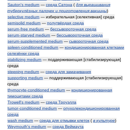
Sauton's medium
—
среда Сатона
(
для выращивания
туберкулёзных палочек и приготовления вакцины
)
selective medium
— избирательная [селективная] среда
semisolid medium
—
полутвёрдая среда
serum-free medium
—
бессывороточная среда
serum-starved medium
—
бессывороточная среда
serum-supplemented medium
—
сывороточная среда
spleen-conditioned medium
—
кондиционированная клетками
селезёнки среда
stabilizing medium
— поддерживающая [стабилизирующая]
среда
steeping medium
—
среда для замачивания
supporting medium
— поддерживающая [стабилизирующая]
среда
thymocyte-conditioned medium
—
кондиционированная
тимоцитами среда
Trowell's medium
—
среда Троуэлла
tumor-conditioned medium
—
опухолекондиционированная
среда
wash medium
—
среда для отмывки клеток
(
в культуре
)
Weymouth's medium
—
среда Веймаута