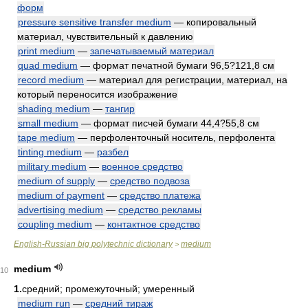
форм
pressure sensitive transfer medium
— копировальный
материал, чувствительный к давлению
print medium
—
запечатываемый материал
quad medium
— формат печатной бумаги 96,5?121,8 см
record medium
— материал для регистрации, материал, на
который переносится изображение
shading medium
—
тангир
small medium
— формат писчей бумаги 44,4?55,8 см
tape medium
— перфоленточный носитель, перфолента
tinting medium
—
разбел
military medium
—
военное средство
medium of supply
—
средство подвоза
medium of payment
—
средство платежа
advertising medium
—
средство рекламы
coupling medium
—
контактное средство
English-Russian big polytechnic dictionary
medium
>
medium
10
1.
средний; промежуточный; умеренный
medium run
—
средний тираж