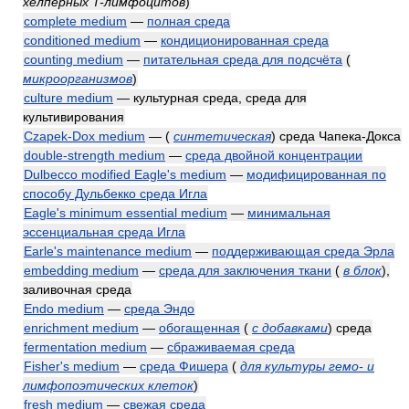
хелперных T-лимфоцитов
)
complete medium
—
полная среда
conditioned medium
—
кондиционированная среда
counting medium
—
питательная среда для подсчёта
(
микроорганизмов
)
culture medium
— культурная среда, среда для
культивирования
Czapek-Dox medium
—
(
синтетическая
)
среда Чапека-Докса
double-strength medium
—
среда двойной концентрации
Dulbecco modified Eagle's medium
—
модифицированная по
способу Дульбекко среда Игла
Eagle's minimum essential medium
—
минимальная
эссенциальная среда Игла
Earle's maintenance medium
—
поддерживающая среда Эрла
embedding medium
—
среда для заключения ткани
(
в блок
)
,
заливочная среда
Endo medium
—
среда Эндо
enrichment medium
—
обогащенная
(
с добавками
)
среда
fermentation medium
—
сбраживаемая среда
Fisher's medium
—
среда Фишера
(
для культуры гемо- и
лимфопоэтических клеток
)
fresh medium
—
свежая среда