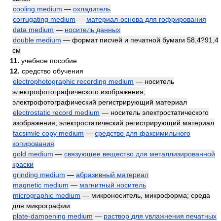
cooling medium
—
охладитель
corrugating medium
—
материал-основа для гофрирования
data medium
—
носитель данных
double medium
— формат писчей и печатной бумаги 58,4?91,4
см
11.
учебное пособие
12.
средство обучения
electrophotographic recording medium
— носитель
электрофотографического изображения;
электрофотографический регистрирующий материал
electrostatic record medium
— носитель электростатического
изображения; электростатический регистрирующий материал
facsimile copy medium
—
средство для факсимильного
копирования
gold medium
—
связующее вещество для металлизированной
краски
grinding medium
—
абразивный материал
magnetic medium
—
магнитный носитель
micrographic medium
— микроноситель, микроформа; среда
для микрографии
plate-dampening medium
—
раствор для увлажнения печатных