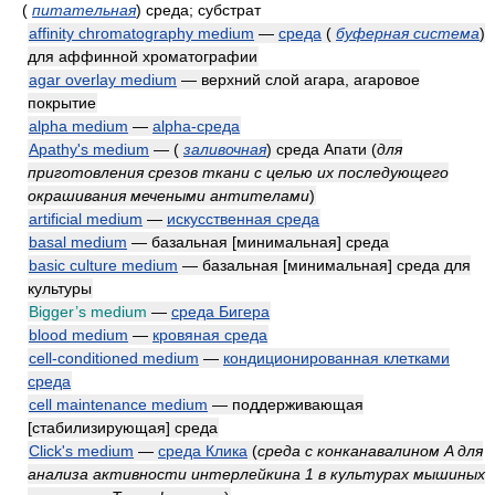
(
питательная
)
среда; субстрат
affinity chromatography medium
—
среда
(
буферная система
)
для аффинной хроматографии
agar overlay medium
— верхний слой агара, агаровое
покрытие
alpha medium
—
alpha-среда
Apathy's medium
—
(
заливочная
)
среда Апати
(
для
приготовления срезов ткани с целью их последующего
окрашивания мечеными антителами
)
artificial medium
—
искусственная среда
basal medium
— базальная [минимальная] среда
basic culture medium
— базальная [минимальная] среда для
культуры
Bigger’s medium
—
среда Бигера
blood medium
—
кровяная среда
cell-conditioned medium
—
кондиционированная клетками
среда
cell maintenance medium
— поддерживающая
[стабилизирующая] среда
Click's medium
—
среда Клика
(
среда с конканавалином A для
анализа активности интерлейкина 1 в культурах мышиных