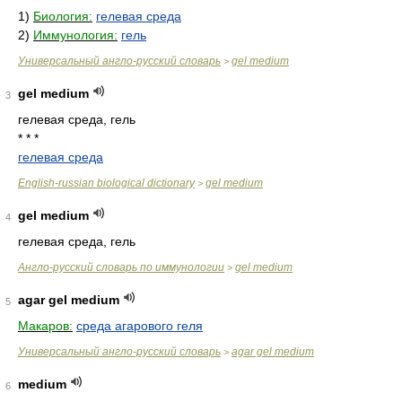
1)
Биология:
гелевая среда
2)
Иммунология:
гель
Универсальный англо-русский словарь
gel medium
>
gel medium
3
гелевая среда, гель
* * *
гелевая среда
English-russian biological dictionary
gel medium
>
gel medium
4
гелевая среда, гель
Англо-русский словарь по иммунологии
gel medium
>
agar gel medium
5
Макаров:
среда агарового геля
Универсальный англо-русский словарь
agar gel medium
>
medium
6