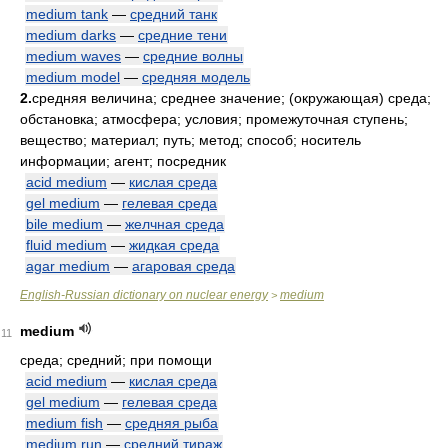
medium tank
—
средний танк
medium darks
—
средние тени
medium waves
—
средние волны
medium model
—
средняя модель
2.
средняя величина; среднее значение; (окружающая) среда;
обстановка; атмосфера; условия; промежуточная ступень;
вещество; материал; путь; метод; способ; носитель
информации; агент; посредник
acid medium
—
кислая среда
gel medium
—
гелевая среда
bile medium
—
желчная среда
fluid medium
—
жидкая среда
agar medium
—
агаровая среда
English-Russian dictionary on nuclear energy
medium
>
medium
11
среда; средний; при помощи
acid medium
—
кислая среда
gel medium
—
гелевая среда
medium fish
—
средняя рыба
medium run
—
средний тираж