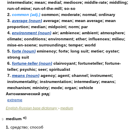
intermediate; mean; medial; mediocre; middle-rate; middling;
run-of-mine; run-of-the-mill; so-so
2.
common (adj.)
common; moderate; normal; ordinary
3.
average (noun)
average; mean; mean average; mean
proportion; median; midpoint; norm; par
4.
environment (noun)
air; ambience; ambient; atmosphere;
climate; conditions; environment; ether; influences; milieu;
mise-en-scene; surroundings; temper; world
5.
forte (noun)
eminency; forte; long suit; metier; oyster;
strong suit
6.
fortune-teller (noun)
clairvoyant; fortuneteller; fortune-
teller; psychic; seer; spiritualist
7.
means (noun)
agency; agent; channel; instrument;
instrumentality; instrumentation; intermediary; means;
mechanism; ministry; mode; organ; vehicle
Антонимический ряд:
extreme
English-Russian base dictionary
medium
>
medium
9
1.
средство; способ