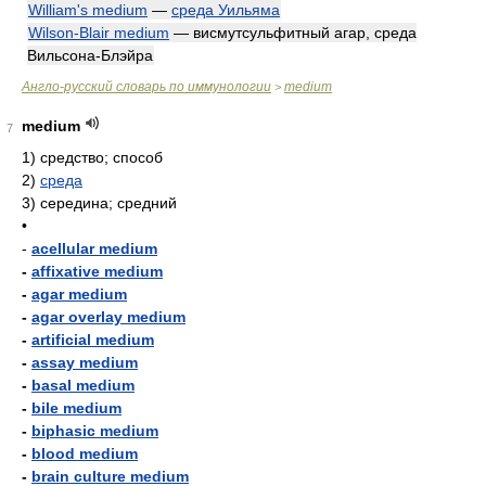
William's medium
—
среда Уильяма
Wilson-Blair medium
— висмутсульфитный агар, среда
Вильсона-Блэйра
Англо-русский словарь по иммунологии
medium
>
medium
7
1)
средство; способ
2)
среда
3)
середина; средний
•
-
acellular medium
-
affixative medium
-
agar medium
-
agar overlay medium
-
artificial medium
-
assay medium
-
basal medium
-
bile medium
-
biphasic medium
-
blood medium
-
brain culture medium