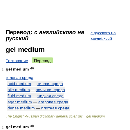
Перевод:
с английского на
с русского на
русский
английский
gel medium
Толкование
Перевод
gel medium
1
гелевая среда
acid medium
—
кислая среда
bile medium
—
желчная среда
fluid medium
—
жидкая среда
agar medium
—
агаровая среда
dense medium
—
плотная среда
The English-Russian dictionary general scientific
gel medium
>
gel medium
2