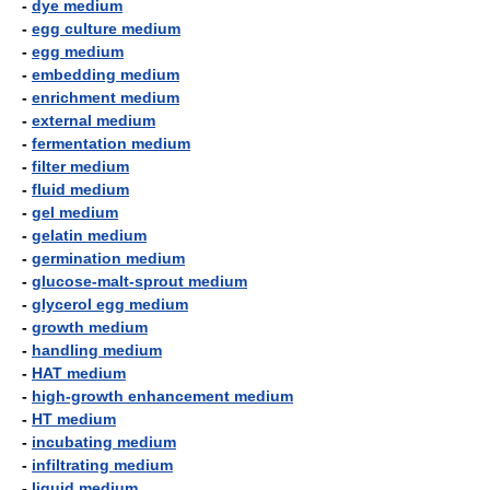
-
dye medium
-
egg culture medium
-
egg medium
-
embedding medium
-
enrichment medium
-
external medium
-
fermentation medium
-
filter medium
-
fluid medium
-
gel medium
-
gelatin medium
-
germination medium
-
glucose-malt-sprout medium
-
glycerol egg medium
-
growth medium
-
handling medium
-
HAT medium
-
high-growth enhancement medium
-
HT medium
-
incubating medium
-
infiltrating medium
-
liquid medium