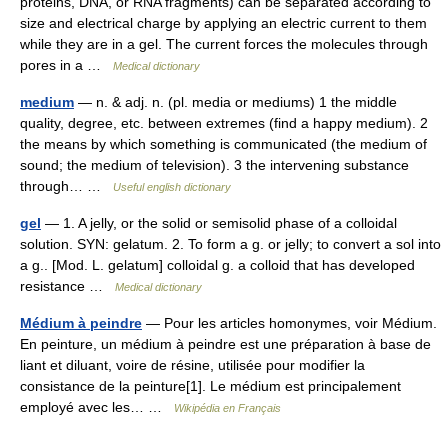
proteins, DNA, or RNA fragments) can be separated according to
size and electrical charge by applying an electric current to them
while they are in a gel. The current forces the molecules through
pores in a …
Medical dictionary
medium
— n. & adj. n. (pl. media or mediums) 1 the middle
quality, degree, etc. between extremes (find a happy medium). 2
the means by which something is communicated (the medium of
sound; the medium of television). 3 the intervening substance
through… …
Useful english dictionary
gel
— 1. A jelly, or the solid or semisolid phase of a colloidal
solution. SYN: gelatum. 2. To form a g. or jelly; to convert a sol into
a g.. [Mod. L. gelatum] colloidal g. a colloid that has developed
resistance …
Medical dictionary
Médium à peindre
— Pour les articles homonymes, voir Médium.
En peinture, un médium à peindre est une préparation à base de
liant et diluant, voire de résine, utilisée pour modifier la
consistance de la peinture[1]. Le médium est principalement
employé avec les… …
Wikipédia en Français