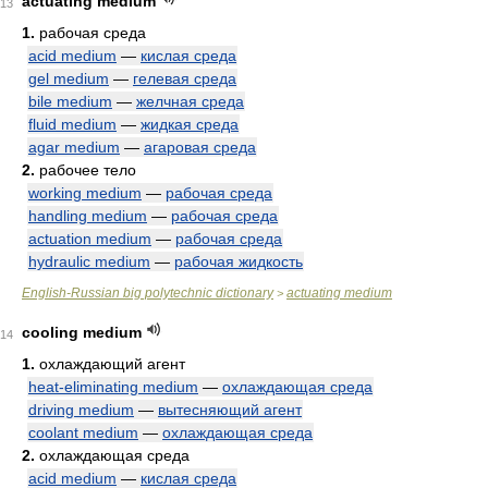
actuating medium
13
1.
рабочая среда
acid medium
—
кислая среда
gel medium
—
гелевая среда
bile medium
—
желчная среда
fluid medium
—
жидкая среда
agar medium
—
агаровая среда
2.
рабочее тело
working medium
—
рабочая среда
handling medium
—
рабочая среда
actuation medium
—
рабочая среда
hydraulic medium
—
рабочая жидкость
English-Russian big polytechnic dictionary
actuating medium
>
cooling medium
14
1.
охлаждающий агент
heat-eliminating medium
—
охлаждающая среда
driving medium
—
вытесняющий агент
coolant medium
—
охлаждающая среда
2.
охлаждающая среда
acid medium
—
кислая среда