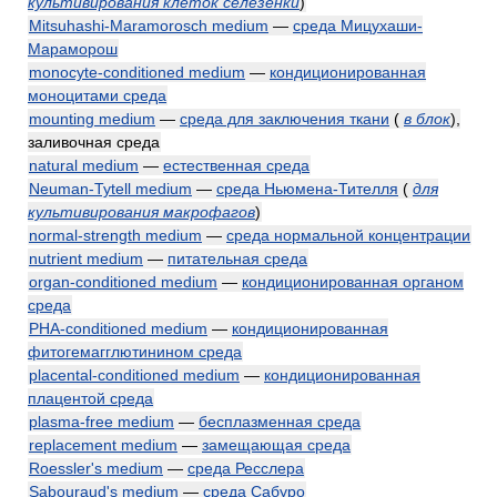
культивирования клеток селезёнки
)
Mitsuhashi-Maramorosch medium
—
среда Мицухаши-
Мараморош
monocyte-conditioned medium
—
кондиционированная
моноцитами среда
mounting medium
—
среда для заключения ткани
(
в блок
)
,
заливочная среда
natural medium
—
естественная среда
Neuman-Tytell medium
—
среда Ньюмена-Тителля
(
для
культивирования макрофагов
)
normal-strength medium
—
среда нормальной концентрации
nutrient medium
—
питательная среда
organ-conditioned medium
—
кондиционированная органом
среда
PHA-conditioned medium
—
кондиционированная
фитогемагглютинином среда
placental-conditioned medium
—
кондиционированная
плацентой среда
plasma-free medium
—
бесплазменная среда
replacement medium
—
замещающая среда
Roessler's medium
—
среда Ресслера
Sabouraud's medium
—
среда Сабуро