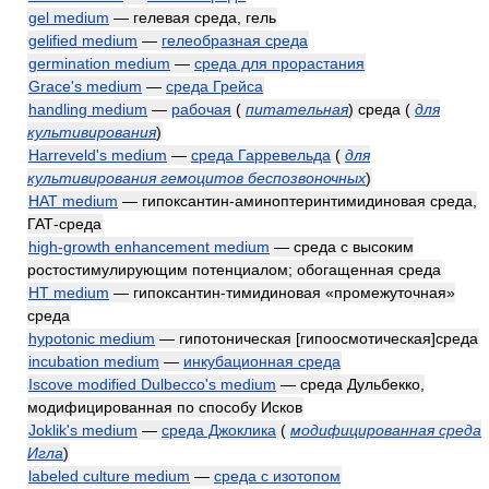
gel medium
— гелевая среда, гель
gelified medium
—
гелеобразная среда
germination medium
—
среда для прорастания
Grace's medium
—
среда Грейса
handling medium
—
рабочая
(
питательная
)
среда
(
для
культивирования
)
Harreveld's medium
—
среда Гарревельда
(
для
культивирования гемоцитов беспозвоночных
)
HAT medium
— гипоксантин-аминоптеринтимидиновая среда,
ГАТ-среда
high-growth enhancement medium
— среда с высоким
ростостимулирующим потенциалом; обогащенная среда
HT medium
— гипоксантин-тимидиновая «промежуточная»
среда
hypotonic medium
— гипотоническая [гипоосмотическая]среда
incubation medium
—
инкубационная среда
Iscove modified Dulbecco's medium
— среда Дульбекко,
модифицированная по способу Исков
Joklik's medium
—
среда Джоклика
(
модифицированная среда
Игла
)
labeled culture medium
—
среда с изотопом