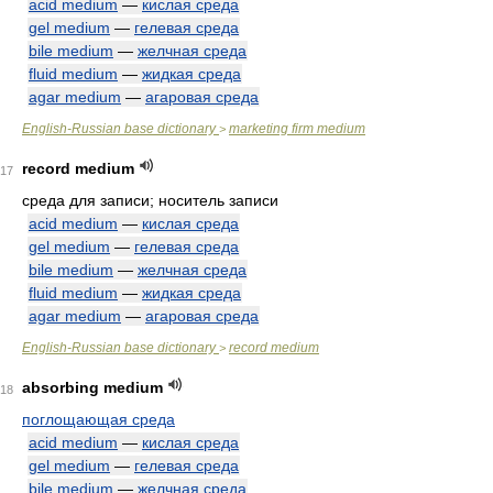
acid medium
—
кислая среда
gel medium
—
гелевая среда
bile medium
—
желчная среда
fluid medium
—
жидкая среда
agar medium
—
агаровая среда
English-Russian base dictionary
marketing firm medium
>
record medium
17
среда для записи; носитель записи
acid medium
—
кислая среда
gel medium
—
гелевая среда
bile medium
—
желчная среда
fluid medium
—
жидкая среда
agar medium
—
агаровая среда
English-Russian base dictionary
record medium
>
absorbing medium
18
поглощающая среда
acid medium
—
кислая среда
gel medium
—
гелевая среда
bile medium
—
желчная среда