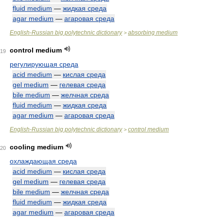
fluid medium
—
жидкая среда
agar medium
—
агаровая среда
English-Russian big polytechnic dictionary
absorbing medium
>
control medium
19
регулирующая среда
acid medium
—
кислая среда
gel medium
—
гелевая среда
bile medium
—
желчная среда
fluid medium
—
жидкая среда
agar medium
—
агаровая среда
English-Russian big polytechnic dictionary
control medium
>
cooling medium
20
охлаждающая среда
acid medium
—
кислая среда
gel medium
—
гелевая среда
bile medium
—
желчная среда
fluid medium
—
жидкая среда
agar medium
—
агаровая среда