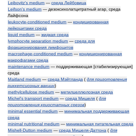
Leibovitz's medium
—
среда Лейбовица
Leifson's medium
— дезоксихолатцитратный агар, среда
Лайфсона
leukocyte-conditioned medium
—
кондицированная
лейкоцитами среда
liquid medium
—
жидкая среда
lymphocyte separation medium
—
среда для
фракционирования лимфоцитов
macrophage-conditioned medium
—
кондиционированная
макрофагами среда
maintenance medium
— поддерживающая [стабилизирующая]
среда
Maitland medium
—
среда Мэйтланда
(
для приготовления
риккетсиозных вакцин
)
methylcellulose medium
—
метилцеллюлозная среда
Michel's transport medium
—
среда Мишеля
(
для
приготовления криостатных срезов
)
minimal essential medium
—
минимальная поддерживающая
среда
minimal nutritional medium
—
минимальная питательная среда
Mishell-Dutton medium
—
среда Мишеля-Даттона
(
для