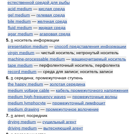
естественной средой для рыбы
acid medium
—
кислая среда
gel medium
—
гелевая среда
bile medium
—
желчная среда
fluid medium
—
жидкая среда
agar medium
—
агаровая среда
5.
n
носитель информации
presentation medium
—
способ представления информации
virgin medium
— чистый носитель; нетронутый носитель
machine-processable medium
—
машиночитаемый носитель
tape medium
— перфоленточный носитель, перфолента
record medium
— среда для записи; носитель записи
6.
n
середина; промежуточная ступень
the happy medium
—
золотая середина
medium voltage cable
—
кабель промежуточного напряжения
medium high-frequency waves
—
промежуточные волны
medium lymphocyte
—
промежуточный лимфоцит
medium drawing
—
промежуточное волочение
7.
n
агент, посредник
drying medium
—
сушильный агент
driving medium
—
вытесняющий агент