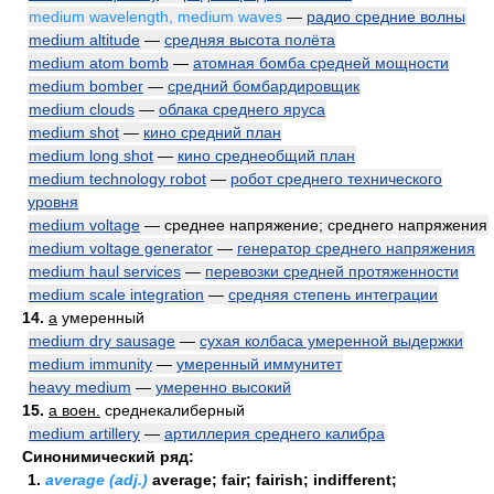
medium wavelength, medium waves
—
радио средние волны
medium altitude
—
средняя высота полёта
medium atom bomb
—
атомная бомба средней мощности
medium bomber
—
средний бомбардировщик
medium clouds
—
облака среднего яруса
medium shot
—
кино средний план
medium long shot
—
кино среднеобщий план
medium technology robot
—
робот среднего технического
уровня
medium voltage
— среднее напряжение; среднего напряжения
medium voltage generator
—
генератор среднего напряжения
medium haul services
—
перевозки средней протяженности
medium scale integration
—
средняя степень интеграции
14.
a
умеренный
medium dry sausage
—
сухая колбаса умеренной выдержки
medium immunity
—
умеренный иммунитет
heavy medium
—
умеренно высокий
15.
a воен.
среднекалиберный
medium artillery
—
артиллерия среднего калибра
Синонимический ряд:
1.
average (adj.)
average; fair; fairish; indifferent;