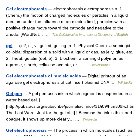
Gel electrophoresis
— electrophoresis electrophoresis n. 1.
(Chem.) the motion of charged molecules or particles in a liquid
medium under the influence of an electric field; particles with a
positive charge move toward the cathode and negative to the
anode. [WordNet… …
The Collaborative International Dictionary of English
gel
— /jel/, n., v., gelled, gelling. n. 1. Physical Chem. a semirigid
colloidal dispersion of a solid with a liquid or gas, as jelly, glue, etc.
2. Theat. gelatin (def. 5). 3. Biochem. a semirigid polymer, as
agarose, starch, cellulose acetate, or… …
Universalium
Gel electrophoresis of nucleic acids
— Digital printout of an
agarose gel electrophoresis of cat insert plasmid DNA …
Wikipedia
Gel pen
— A gel pen uses ink in which pigment is suspended in a
water based gel. [
[http://pubs.acs.org/isubscribe/journals/cinnov/31/i09/html/09lw.html
The Last Word: Just for the gel of it] ] Because the ink is thick and
opaque, it shows up more clearly… …
Wikipedia
Gel electrophoresis
— The process in which molecules (such as