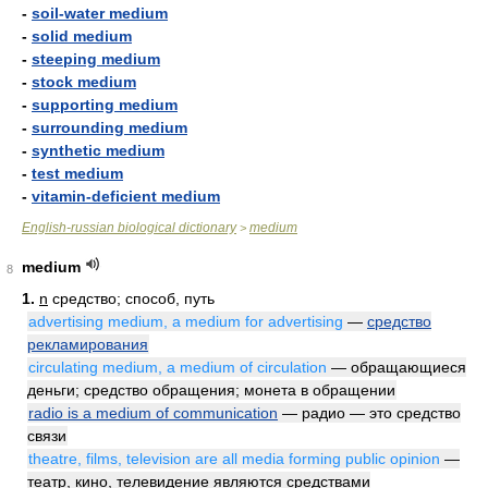
-
soil-water medium
-
solid medium
-
steeping medium
-
stock medium
-
supporting medium
-
surrounding medium
-
synthetic medium
-
test medium
-
vitamin-deficient medium
English-russian biological dictionary
medium
>
medium
8
1.
n
средство; способ, путь
advertising medium, a medium for advertising
—
средство
рекламирования
circulating medium, a medium of circulation
— обращающиеся
деньги; средство обращения; монета в обращении
radio is a medium of communication
— радио — это средство
связи
theatre, films, television are all media forming public opinion
—
театр, кино, телевидение являются средствами