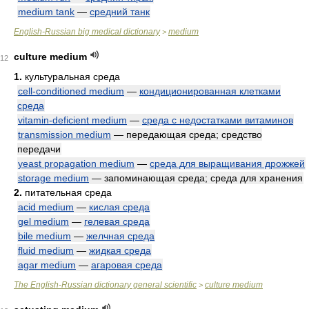
medium tank
—
средний танк
English-Russian big medical dictionary
medium
>
culture medium
12
1.
культуральная среда
cell-conditioned medium
—
кондиционированная клетками
среда
vitamin-deficient medium
—
среда с недостатками витаминов
transmission medium
— передающая среда; средство
передачи
yeast propagation medium
—
среда для выращивания дрожжей
storage medium
— запоминающая среда; среда для хранения
2.
питательная среда
acid medium
—
кислая среда
gel medium
—
гелевая среда
bile medium
—
желчная среда
fluid medium
—
жидкая среда
agar medium
—
агаровая среда
The English-Russian dictionary general scientific
culture medium
>