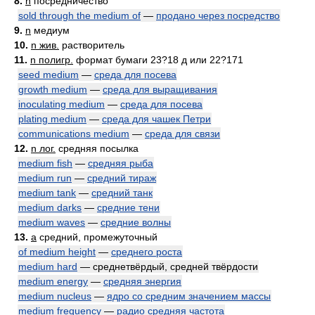
8.
n
посредничество
sold through the medium of
—
продано через посредство
9.
n
медиум
10.
n жив.
растворитель
11.
n полигр.
формат бумаги 23?18 д или 22?171
seed medium
—
среда для посева
growth medium
—
среда для выращивания
inoculating medium
—
среда для посева
plating medium
—
среда для чашек Петри
communications medium
—
среда для связи
12.
n лог.
средняя посылка
medium fish
—
средняя рыба
medium run
—
средний тираж
medium tank
—
средний танк
medium darks
—
средние тени
medium waves
—
средние волны
13.
a
средний, промежуточный
of medium height
—
среднего роста
medium hard
— среднетвёрдый, средней твёрдости
medium energy
—
средняя энергия
medium nucleus
—
ядро со средним значением массы
medium frequency
—
радио средняя частота