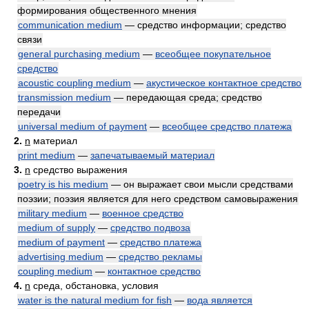
формирования общественного мнения
communication medium
— средство информации; средство
связи
general purchasing medium
—
всеобщее покупательное
средство
acoustic coupling medium
—
акустическое контактное средство
transmission medium
— передающая среда; средство
передачи
universal medium of payment
—
всеобщее средство платежа
2.
n
материал
print medium
—
запечатываемый материал
3.
n
средство выражения
poetry is his medium
— он выражает свои мысли средствами
поэзии; поэзия является для него средством самовыражения
military medium
—
военное средство
medium of supply
—
средство подвоза
medium of payment
—
средство платежа
advertising medium
—
средство рекламы
coupling medium
—
контактное средство
4.
n
среда, обстановка, условия
water is the natural medium for fish
—
вода является