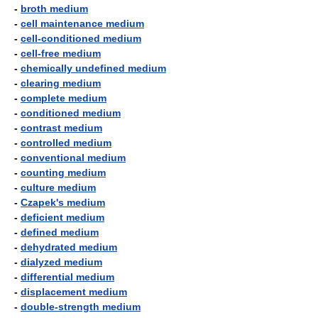
-
broth medium
-
cell maintenance medium
-
cell-conditioned medium
-
cell-free medium
-
chemically undefined medium
-
clearing medium
-
complete medium
-
conditioned medium
-
contrast medium
-
controlled medium
-
conventional medium
-
counting medium
-
culture medium
-
Czapek's medium
-
deficient medium
-
defined medium
-
dehydrated medium
-
dialyzed medium
-
differential medium
-
displacement medium
-
double-strength medium