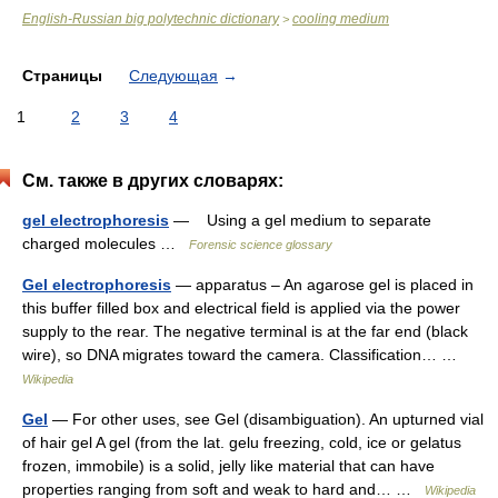
English-Russian big polytechnic dictionary
cooling medium
>
Страницы
Следующая
→
1
2
3
4
См. также в других словарях:
gel electrophoresis
— Using a gel medium to separate
charged molecules …
Forensic science glossary
Gel electrophoresis
— apparatus – An agarose gel is placed in
this buffer filled box and electrical field is applied via the power
supply to the rear. The negative terminal is at the far end (black
wire), so DNA migrates toward the camera. Classification… …
Wikipedia
Gel
— For other uses, see Gel (disambiguation). An upturned vial
of hair gel A gel (from the lat. gelu freezing, cold, ice or gelatus
frozen, immobile) is a solid, jelly like material that can have
properties ranging from soft and weak to hard and… …
Wikipedia