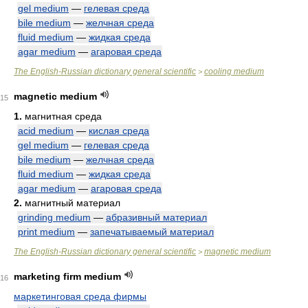
gel medium
—
гелевая среда
bile medium
—
желчная среда
fluid medium
—
жидкая среда
agar medium
—
агаровая среда
The English-Russian dictionary general scientific
cooling medium
>
magnetic medium
15
1.
магнитная среда
acid medium
—
кислая среда
gel medium
—
гелевая среда
bile medium
—
желчная среда
fluid medium
—
жидкая среда
agar medium
—
агаровая среда
2.
магнитный материал
grinding medium
—
абразивный материал
print medium
—
запечатываемый материал
The English-Russian dictionary general scientific
magnetic medium
>
marketing firm medium
16
маркетинговая среда фирмы