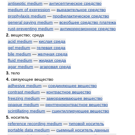
antiseptic medium
—
антисептическое средство
medium of expression
—
выразительное средство
prophylaxis medium
—
профилактическое средство
general paying medium
—
всеобщее средство платежа
rust-preventing medium
—
антикоррозионное средство
2.
вещество; среда
acid medium
—
кислая среда
gel medium
—
гелевая среда
bile medium
—
желчная среда
fluid medium
—
жидкая среда
agar medium
—
агаровая среда
3.
тело
4.
связующее вещество
adhesive medium
—
соединяющее вещество
contrast medium
—
контрастное вещество
freezing medium
—
замораживающее вещество
opaque medium
—
рентгеноконтрастное вещество
scintillating medium
—
сцинтиллирующее вещество
5.
носитель
reference recording medium
—
типовой носитель
portable data medium
—
сьемный носитель данных