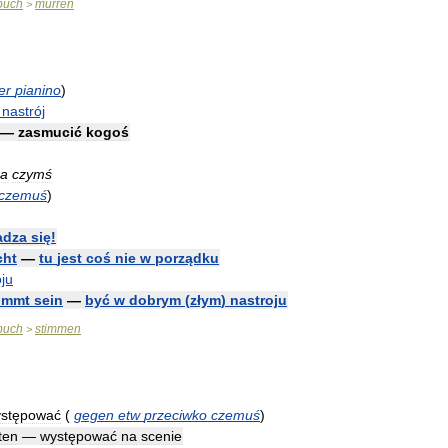
buch
murren
>
er
pianino
)
nastrój
—
zasmucić
kogoś
za
czymś
czemuś
)
adza
się
!
cht
—
tu
jest
coś
nie
w
porządku
oju
immt
sein
—
być
w
dobrym
(
złym
)
nastroju
buch
stimmen
>
stępować
(
gegen
etw
przeciwko
czemuś
)
eten
—
występować
na
scenie