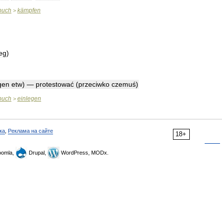
buch
kämpfen
>
eg
)
gen
etw
) —
protestować
(
przeciwko
czemuś
)
buch
einlegen
>
ка
,
Реклама на сайте
18+
omla,
Drupal,
WordPress, MODx.