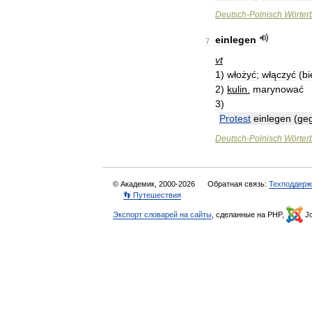
Deutsch
-
Polnisch
Wörter
einlegen
7
vt
1
)
włożyć
;
włączyć
(
bi
2
)
kulin
.
marynować
3
)
Protest
ei
nlegen
(
ge
Deutsch
-
Polnisch
Wörter
© Академик, 2000-2026
Обратная связь:
Техподдерж
👣 Путешествия
Экспорт словарей на сайты
, сделанные на PHP,
Jo