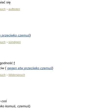
wiać
się
buch
auftreten
>
w
przeciwko
czemuś
)
buch
sündigen
>
zgodność
f
ciw
(
gegen
etw
przeciwko
czemuś
)
buch
Widerspruch
>
o
coś
wko
komuś
,
czemuś
)