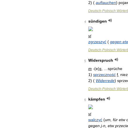
2
)
(
auftauchen
)
poja
Deutsch
-
Polnisch
Wörter
sündigen
4
vi
zgrzeszyć
(
gegen
et
Deutsch
-
Polnisch
Wörter
Widerspruch
5
m
-(
e
)
s
, …
sprüche
1
)
sprzeczność
f
,
nie
2
)
(
Widerrede
)
sprze
Deutsch
-
Polnisch
Wörter
kämpfen
6
vi
walczyć
(
um
,
für
etw
gegen
j
-
n
,
etw
przeci