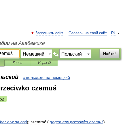
Запомнить сайт
Словарь на свой сайт
RU
едии на Академике
Найти!
Книги
Игры ⚽
льский
с польского на немецкий
przeciwko czemuś
од
ber
etw
na
coś
)
;
szemrać
(
gegen
etw
przeciwko
czemuś
)