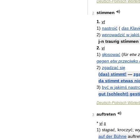
Deutsch
-
Polnisch
Wörter
stimmen
2
1
.
vt
1
)
nastroić
(
das
Klavi
2
)
wprowadzić
w
jakiś
j
-
n
traurig
stímmen
2
.
vi
1
)
głosować
(
für
etw
gegen
etw
przeciwko
2
)
zgadzać
się
(
das
)
stimmt
!
—
zg
da
stimmt
etwas
ni
3
)
być
w
jakimś
nastr
gut
(
schlecht
)
gest
Deutsch
-
Polnisch
Wörter
auftreten
3
*
vi
s
1
)
stąpać
,
kroczyć
;
wy
auf
der
Bühne
au
ftr