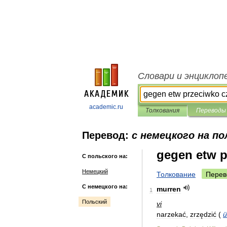
Словари и энциклоп
academic.ru
Толкования
Переводы
Перевод:
с немецкого на по
gegen etw 
С польского на:
Немецкий
Толкование
Перев
С немецкого на:
murren
1
Польский
vi
narzekać
,
zrzędzić
(
ü