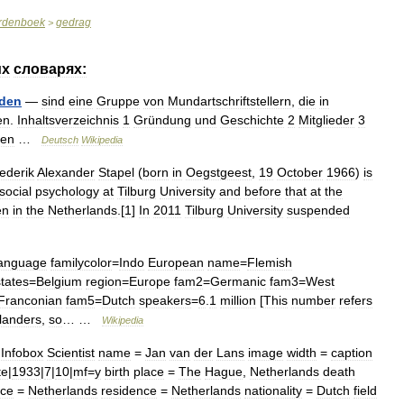
rdenboek
gedrag
>
их
словарях:
den
—
sind
eine
Gruppe
von
Mundartschriftstellern
,
die
in
en
.
Inhaltsverzeichnis
1
Gründung
und
Geschichte
2
Mitglieder
3
ien
…
Deutsch
Wikipedia
ederik
Alexander
Stapel
(
born
in
Oegstgeest
,
19
October
1966
)
is
social
psychology
at
Tilburg
University
and
before
that
at
the
en
in
the
Netherlands
.[
1
]
In
2011
Tilburg
University
suspended
anguage
familycolor
=
Indo
European
name
=
Flemish
states
=
Belgium
region
=
Europe
fam2
=
Germanic
fam3
=
West
Franconian
fam5
=
Dutch
speakers
=
6
.
1
million
[
This
number
refers
landers
,
so
… …
Wikipedia
—
Infobox
Scientist
name
=
Jan
van
der
Lans
image
width
=
caption
te
|
1933
|
7
|
10
|
mf
=
y
birth
place
=
The
Hague
,
Netherlands
death
ace
=
Netherlands
residence
=
Netherlands
nationality
=
Dutch
field