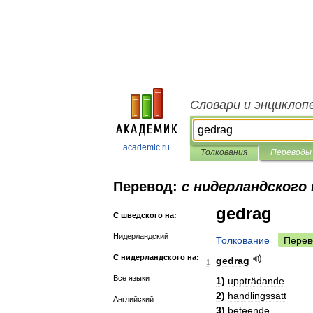
Словари и энциклоп
academic.ru
Толкования
Переводы
Перевод:
с нидерландского
gedrag
С шведского на:
Нидерландский
Толкование
Перев
С нидерландского на:
gedrag
1
Все языки
1
)
uppträdande
2
)
handlingssätt
Английский
3
)
beteende