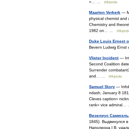
=… …
Wikipedia
Maarten
Verkerk
—
M
physical
chemist
and
Chemistry
and
theoret
1982
on
… …
Wikipedi
Duke
Louis
Ernest
o
Bevern
Ludwig
Ernst
Vlieter
Incident
—
In
Second
Coalition
date
Surrender
combatant
and
… …
Wikipedia
Samuel
Story
—
Info
ndash
;
January
8
181
Cleves
caption
=
nick
rank
=
vice
admiral
…
Визелиус
Самюэль
1845
).
Выдвинулся
в
Наполеона
I
В
.
удал