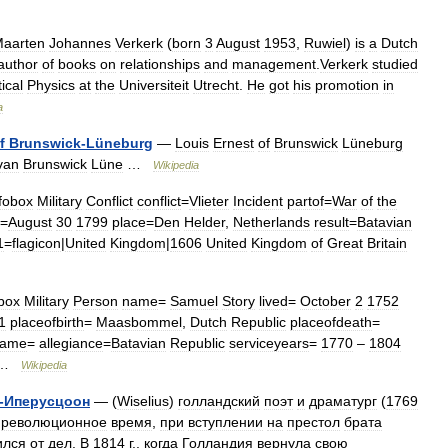
aarten
Johannes
Verkerk
(
born
3
August
1953
,
Ruwiel
)
is
a
Dutch
author
of
books
on
relationships
and
management
.
Verkerk
studied
ical
Physics
at
the
Universiteit
Utrecht
.
He
got
his
promotion
in
a
f
Brunswick
-
Lüneburg
—
Louis
Ernest
of
Brunswick
Lüneburg
van
Brunswick
Lüne
…
Wikipedia
fobox
Military
Conflict
conflict
=
Vlieter
Incident
partof
=
War
of
the
=
August
30
1799
place
=
Den
Helder
,
Netherlands
result
=
Batavian
1
=
flagicon
|
United
Kingdom
|
1606
United
Kingdom
of
Great
Britain
box
Military
Person
name
=
Samuel
Story
lived
=
October
2
1752
1
placeofbirth
=
Maasbommel
,
Dutch
Republic
placeofdeath
=
name
=
allegiance
=
Batavian
Republic
serviceyears
=
1770
–
1804
 …
Wikipedia
-
Иперусцоон
— (
Wiselius
)
голландский
поэт
и
драматург
(
1769
революционное
время
,
при
вступлении
на
престол
брата
ился
от
дел
.
В
1814
г
.,
когда
Голландия
вернула
свою