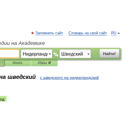
Запомнить сайт
Словарь на свой сайт
RU
едии на Академике
Найти!
Книги
Игры ⚽
 на шведский
с шведского на нидерландский
од