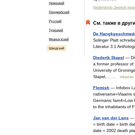
Немецкий
Nederlands
-
Zweeds
woo
Пенджабский
Русский
См
.
также
в
друг
Турецкий
De
Hangkgeschmed
Французский
Solinger
Platt
schreib
Literatur
3
.
1
Antholog
Шведский
Diederik
Stapel
—
Di
a
former
professor
of
University
of
Groning
Stapel
,… …
Wikipedia
Flemish
—
Infobox
L
nativename
=
Vlaams
Germanic
fam4
=
Low
to
the
inhabitants
of
F
Jan
van
der
Lans
=
birth
date
=
birth
da
date
=
2002
death
pl