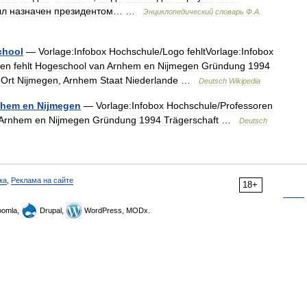
ыл
назначен
президентом
… …
Энциклопедический
словарь
Ф
.
А
.
chool
—
Vorlage:Infobox
Hochschule
/
Logo
fehltVorlage:Infobox
ren
fehlt
Hogeschool
van
Arnhem
en
Nijmegen
Gründung
1994
Ort
Nijmegen
,
Arnhem
Staat
Niederlande
…
Deutsch
Wikipedia
nhem
en
Nijmegen
—
Vorlage:Infobox
Hochschule
/
Professoren
Arnhem
en
Nijmegen
Gründung
1994
Trägerschaft
…
Deutsch
ка
,
Реклама на сайте
18+
omla,
Drupal,
WordPress, MODx.