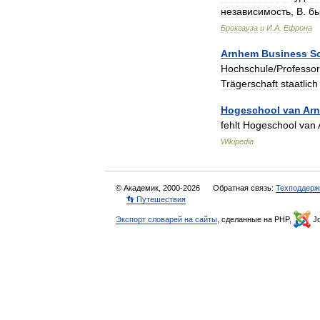
независимость
,
В
.
б
Брокгауза
и
И
.
А
.
Ефрона
Arnhem
Business
S
Hochschule
/
Professo
Trägerschaft
staatlich
Hogeschool
van
Ar
fehlt
Hogeschool
van
Wikipedia
© Академик, 2000-2026
Обратная связь:
Техподдерж
👣 Путешествия
Экспорт словарей на сайты
, сделанные на PHP,
Jo