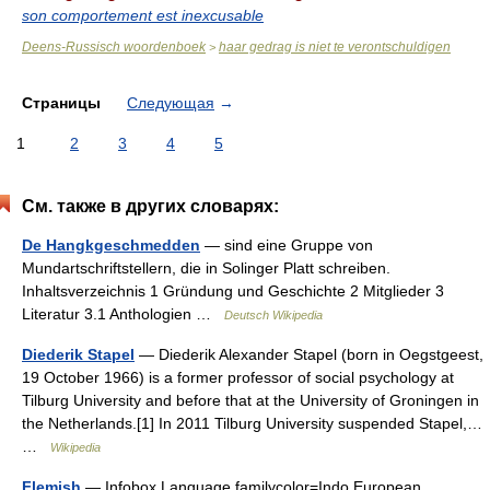
son comportement est inexcusable
Deens-Russisch woordenboek
haar gedrag is niet te verontschuldigen
>
Страницы
Следующая
→
1
2
3
4
5
См. также в других словарях:
De Hangkgeschmedden
— sind eine Gruppe von
Mundartschriftstellern, die in Solinger Platt schreiben.
Inhaltsverzeichnis 1 Gründung und Geschichte 2 Mitglieder 3
Literatur 3.1 Anthologien …
Deutsch Wikipedia
Diederik Stapel
— Diederik Alexander Stapel (born in Oegstgeest,
19 October 1966) is a former professor of social psychology at
Tilburg University and before that at the University of Groningen in
the Netherlands.[1] In 2011 Tilburg University suspended Stapel,…
…
Wikipedia
Flemish
— Infobox Language familycolor=Indo European