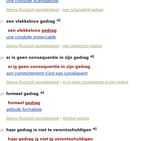
une conduite scandaleuse
Deens-Russisch woordenboek
een schandelijk gedrag
>
een vlekkeloos gedrag
17
een vlekkeloos
gedrag
une conduite impeccable
Deens-Russisch woordenboek
een vlekkeloos gedrag
>
er is geen consequentie in zijn gedrag
18
er
is
geen consequentie in zijn gedrag
son comportement n'est pas conséquent
Deens-Russisch woordenboek
er is geen consequentie in zijn gedrag
>
formeel gedrag
19
formeel
gedrag
attitude formaliste
Deens-Russisch woordenboek
formeel gedrag
>
haar gedrag is niet te verontschuldigen
20
haar gedrag
is
niet
te
verontschuldigen