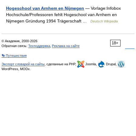
Hogeschool van Arnhem en Nijmegen
— Vorlage:Infobox
Hochschule/Professoren fehlt Hogeschool van Arnhem en
Nijmegen Gründung 1994 Trägerschaft …
Deutsch Wikipedia
© Академик, 2000-2026
18+
Обратная связь:
Техподдержка
,
Реклама на сайте
👣 Путешествия
Экспорт словарей на сайты
, сделанные на PHP,
Joomla,
Drupal,
WordPress, MODx.