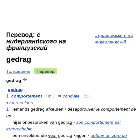
Перевод:
с
с французского на
нидерландского на
нидерландский
французский
gedrag
Толкование
Перевод
gedrag
1
gedrag
1
comportement
〈m.〉
⇒
conduite
〈v.〉
♦
voorbeelden:
1
iemands gedrag
afkeuren
•
désapprouver le comportement de
qn.
hij is onbesproken
van
gedrag
•
son comportement est
irréprochable
een onvoldoende
voor
gedrag krijgen
•
obtenir un zéro de