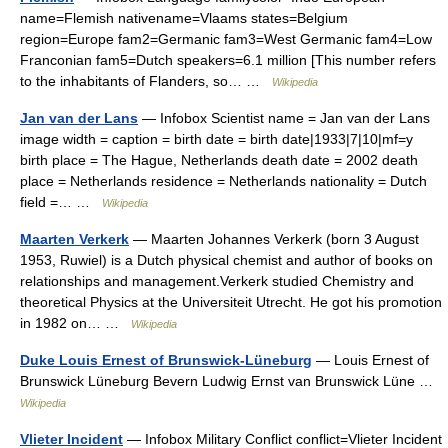
name=Flemish nativename=Vlaams states=Belgium
region=Europe fam2=Germanic fam3=West Germanic fam4=Low
Franconian fam5=Dutch speakers=6.1 million [This number refers
to the inhabitants of Flanders, so… …
Wikipedia
Jan van der Lans
— Infobox Scientist name = Jan van der Lans
image width = caption = birth date = birth date|1933|7|10|mf=y
birth place = The Hague, Netherlands death date = 2002 death
place = Netherlands residence = Netherlands nationality = Dutch
field =… …
Wikipedia
Maarten Verkerk
— Maarten Johannes Verkerk (born 3 August
1953, Ruwiel) is a Dutch physical chemist and author of books on
relationships and management.Verkerk studied Chemistry and
theoretical Physics at the Universiteit Utrecht. He got his promotion
in 1982 on… …
Wikipedia
Duke Louis Ernest of Brunswick-Lüneburg
— Louis Ernest of
Brunswick Lüneburg Bevern Ludwig Ernst van Brunswick Lüne …
Wikipedia
Vlieter Incident
— Infobox Military Conflict conflict=Vlieter Incident