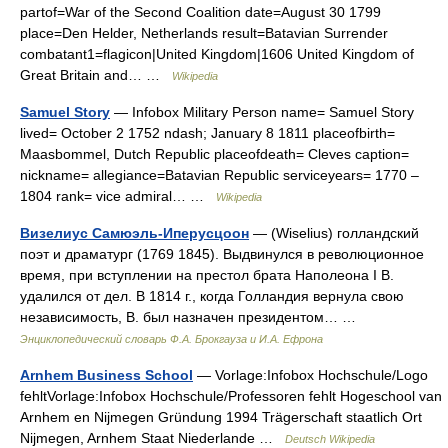
partof=War of the Second Coalition date=August 30 1799
place=Den Helder, Netherlands result=Batavian Surrender
combatant1=flagicon|United Kingdom|1606 United Kingdom of
Great Britain and… …
Wikipedia
Samuel Story
— Infobox Military Person name= Samuel Story
lived= October 2 1752 ndash; January 8 1811 placeofbirth=
Maasbommel, Dutch Republic placeofdeath= Cleves caption=
nickname= allegiance=Batavian Republic serviceyears= 1770 –
1804 rank= vice admiral… …
Wikipedia
Визелиус Самюэль-Иперусцоон
— (Wiselius) голландский
поэт и драматург (1769 1845). Выдвинулся в революционное
время, при вступлении на престол брата Наполеона I В.
удалился от дел. В 1814 г., когда Голландия вернула свою
независимость, В. был назначен президентом… …
Энциклопедический словарь Ф.А. Брокгауза и И.А. Ефрона
Arnhem Business School
— Vorlage:Infobox Hochschule/Logo
fehltVorlage:Infobox Hochschule/Professoren fehlt Hogeschool van
Arnhem en Nijmegen Gründung 1994 Trägerschaft staatlich Ort
Nijmegen, Arnhem Staat Niederlande …
Deutsch Wikipedia