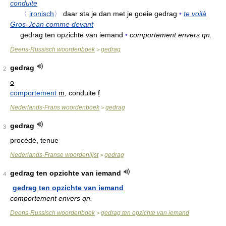
conduite
〈
ironisch
〉
daar sta je dan met je goeie gedrag
•
te voilà
Gros-Jean comme devant
gedrag ten opzichte van iemand
•
comportement envers qn.
Deens-Russisch woordenboek
gedrag
>
gedrag
2
o
comportement
m
, conduite
f
Nederlands-Frans woordenboek
gedrag
>
gedrag
3
procédé, tenue
Nederlands-Franse woordenlijst
gedrag
>
gedrag ten opzichte van iemand
4
gedrag ten opzichte van iemand
comportement envers qn.
Deens-Russisch woordenboek
gedrag ten opzichte van iemand
>