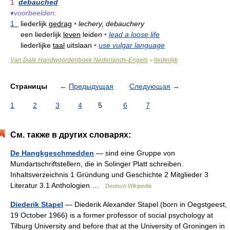
1
debauched
♦
voorbeelden:
1
liederlijk
gedrag
•
lechery, debauchery
een liederlijk
leven
leiden
•
lead a loose life
liederlijke
taal
uitslaan
•
use vulgar language
Van Dale Handwoordenboek Nederlands-Engels
liederlijk
>
Страницы
←
Предыдущая
Следующая
→
1
2
3
4
5
6
7
См. также в других словарях:
De Hangkgeschmedden
— sind eine Gruppe von
Mundartschriftstellern, die in Solinger Platt schreiben.
Inhaltsverzeichnis 1 Gründung und Geschichte 2 Mitglieder 3
Literatur 3.1 Anthologien …
Deutsch Wikipedia
Diederik Stapel
— Diederik Alexander Stapel (born in Oegstgeest,
19 October 1966) is a former professor of social psychology at
Tilburg University and before that at the University of Groningen in