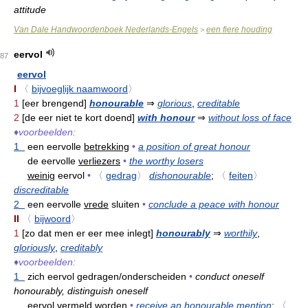
attitude
Van Dale Handwoordenboek Nederlands-Engels
een fiere houding
>
eervol
87
eervol
I
〈
bijvoeglijk naamwoord
〉
1
[eer brengend]
honourable
⇒
glorious
,
creditable
2
[de eer niet te kort doend]
with honour
⇒
without loss of face
♦
voorbeelden:
1
een eervolle
betrekking
•
a position of great honour
de eervolle
verliezers
•
the worthy losers
weinig
eervol
•
〈
gedrag
〉
dishonourable
;
〈
feiten
〉
discreditable
2
een eervolle
vrede
sluiten
•
conclude a peace with honour
II
〈
bijwoord
〉
1
[zo dat men er eer mee inlegt]
honourably
⇒
worthily
,
gloriously
,
creditably
♦
voorbeelden:
1
zich eervol gedragen/onderscheiden
•
conduct oneself
honourably, distinguish oneself
eervol
vermeld
worden
•
receive an honourable mention
;
〈