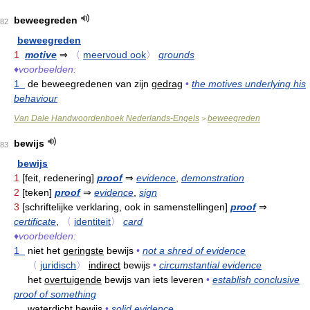
beweegreden
82
beweegreden
1
motive
⇒
〈
meervoud ook
〉
grounds
♦
voorbeelden:
1
de beweegredenen van zijn
gedrag
•
the motives underlying his
behaviour
Van Dale Handwoordenboek Nederlands-Engels
beweegreden
>
bewijs
83
bewijs
1
[feit, redenering]
proof
⇒
evidence
,
demonstration
2
[teken]
proof
⇒
evidence
,
sign
3
[schriftelijke verklaring, ook in samenstellingen]
proof
⇒
certificate
,
〈
identiteit
〉
card
♦
voorbeelden:
1
niet het
geringste
bewijs
•
not a shred of evidence
〈
juridisch
〉
indirect
bewijs
•
circumstantial evidence
het
overtuigende
bewijs van iets leveren
•
establish conclusive
proof of something
waterdicht
bewijs
•
solid evidence