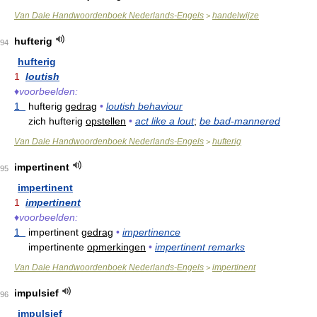
Van Dale Handwoordenboek Nederlands-Engels
handelwijze
>
hufterig
94
hufterig
1
loutish
♦
voorbeelden:
1
hufterig
gedrag
•
loutish behaviour
zich hufterig
opstellen
•
act like a lout
;
be bad-mannered
Van Dale Handwoordenboek Nederlands-Engels
hufterig
>
impertinent
95
impertinent
1
impertinent
♦
voorbeelden:
1
impertinent
gedrag
•
impertinence
impertinente
opmerkingen
•
impertinent remarks
Van Dale Handwoordenboek Nederlands-Engels
impertinent
>
impulsief
96
impulsief