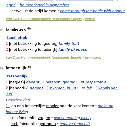
leger
〉
be mentioned in dispatches
eervol uit de strijd komen
•
come through the battle with honour
Van Dale Handwoordenboek Nederlands-Engels
eervol
>
familietrek
88
familietrek
1
[met betrekking tot gedrag]
family trait
2
[met betrekking tot uiterlijk]
family likeness
Van Dale Handwoordenboek Nederlands-Engels
familietrek
>
fatsoenlijk
89
fatsoenlijk
1
[net(jes)]
decent
〈
persoon
,
gedrag
〉
⇒
respectable
2
[behoorlijk]
decent
〈
inkomen
,
buurt
〉
⇒
fair
〈
kennis van
iets
〉
♦
voorbeelden:
1
op een fatsoenlijke
manier
aan de kost komen
•
make an
honest living
iets fatsoenlijk
vragen
•
ask something nicely
zich
fatsoenlijk
gedragen
•
behave (oneself)