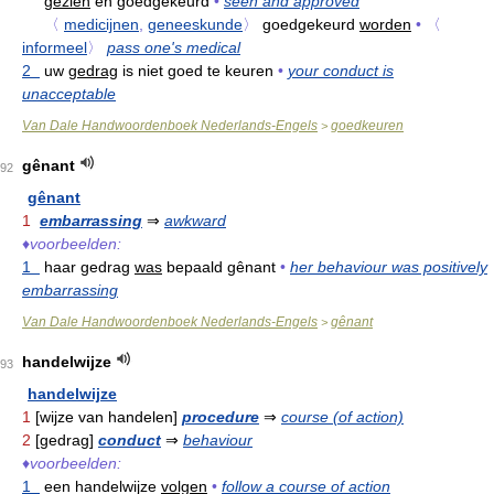
gezien
en goedgekeurd
•
seen and approved
〈
medicijnen
,
geneeskunde
〉
goedgekeurd
worden
•
〈
informeel
〉
pass one's medical
2
uw
gedrag
is niet goed te keuren
•
your conduct is
unacceptable
Van Dale Handwoordenboek Nederlands-Engels
goedkeuren
>
gênant
92
gênant
1
embarrassing
⇒
awkward
♦
voorbeelden:
1
haar gedrag
was
bepaald gênant
•
her behaviour was positively
embarrassing
Van Dale Handwoordenboek Nederlands-Engels
gênant
>
handelwijze
93
handelwijze
1
[wijze van handelen]
procedure
⇒
course (of action)
2
[gedrag]
conduct
⇒
behaviour
♦
voorbeelden:
1
een handelwijze
volgen
•
follow a course of action