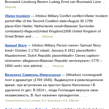
Brunswick Lüneburg Bevern Ludwig Ernst van Brunswick Lüne …
Wikipedia
Vlieter Incident
— Infobox Military Conflict conflict=Vlieter Incident
partof=War of the Second Coalition date=August 30 1799
place=Den Helder, Netherlands result=Batavian Surrender
combatant1=flagicon|United Kingdom|1606 United Kingdom of
Great Britain and… …
Wikipedia
Samuel Story
— Infobox Military Person name= Samuel Story
lived= October 2 1752 ndash; January 8 1811 placeofbirth=
Maasbommel, Dutch Republic placeofdeath= Cleves caption=
nickname= allegiance=Batavian Republic serviceyears= 1770 –
1804 rank= vice admiral… …
Wikipedia
Визелиус Самюэль-Иперусцоон
— (Wiselius) голландский
поэт и драматург (1769 1845). Выдвинулся в революционное
время, при вступлении на престол брата Наполеона I В.
удалился от дел. В 1814 г., когда Голландия вернула свою
независимость, В. был назначен президентом… …
Энциклопедический словарь Ф.А. Брокгауза и И.А. Ефрона