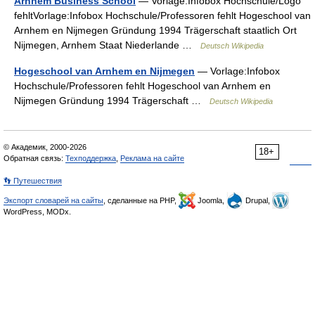
Arnhem Business School
— Vorlage:Infobox Hochschule/Logo
fehltVorlage:Infobox Hochschule/Professoren fehlt Hogeschool van
Arnhem en Nijmegen Gründung 1994 Trägerschaft staatlich Ort
Nijmegen, Arnhem Staat Niederlande …
Deutsch Wikipedia
Hogeschool van Arnhem en Nijmegen
— Vorlage:Infobox
Hochschule/Professoren fehlt Hogeschool van Arnhem en
Nijmegen Gründung 1994 Trägerschaft …
Deutsch Wikipedia
© Академик, 2000-2026
18+
Обратная связь:
Техподдержка
,
Реклама на сайте
👣 Путешествия
Экспорт словарей на сайты
, сделанные на PHP,
Joomla,
Drupal,
WordPress, MODx.