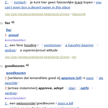
2
〈
ironisch
〉
je kunt hier geen fatsoenlijke
krant
kopen
•
you
can't even buy a decent paper in this place
Van Dale Handwoordenboek Nederlands-Engels
fatsoenlijk
>
fier
90
fier
1
proud
♦
voorbeelden:
1
een fiere
houding
•
〈
voorkomen
〉
a haughty bearing
;
〈
gedrag
〉
a superior/proud attitude
Van Dale Handwoordenboek Nederlands-Engels
fier
>
goedkeuren
91
goedkeuren
1
[verklaren dat iemand/iets goed is]
approve (of)
⇒
pass
〈
als
geschikt
〉
2
[ermee instemmen]
approve, adopt
〈
plan
〉
;
ratify
〈
verdrag
〉
♦
voorbeelden:
1
een
wetsvoorstel
goedkeuren
•
pass a bill