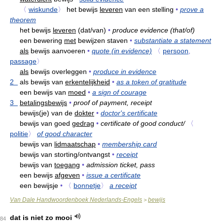
〈
wiskunde
〉
het bewijs
leveren
van een stelling
•
prove a
theorem
het bewijs
leveren
(dat/van)
•
produce evidence (that/of)
een bewering
met
bewijzen staven
•
substantiate a statement
als
bewijs aanvoeren
•
quote (in evidence)
〈
persoon
,
passage
〉
als
bewijs overleggen
•
produce in evidence
2
als bewijs van
erkentelijkheid
•
as a token of gratitude
een bewijs van
moed
•
a sign of courage
3
betalingsbewijs
•
proof of payment, receipt
bewijs(je) van de
dokter
•
doctor's certificate
bewijs van goed
gedrag
•
certificate of good conduct/
〈
politie
〉
of good character
bewijs van
lidmaatschap
•
membership card
bewijs van storting/ontvangst
•
receipt
bewijs van
toegang
•
admission ticket, pass
een bewijs
afgeven
•
issue a certificate
een bewijsje
•
〈
bonnetje
〉
a receipt
Van Dale Handwoordenboek Nederlands-Engels
bewijs
>
dat is niet zo mooi
84