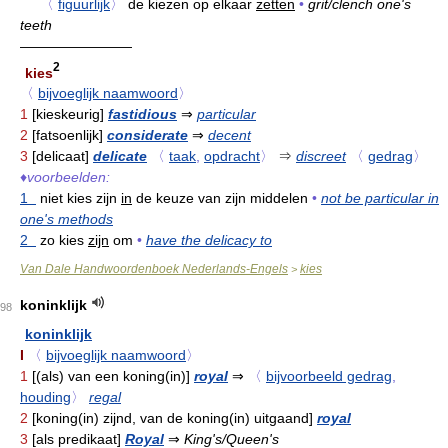
〈
figuurlijk
〉
de kiezen op elkaar
zetten
•
grit/clench one's
teeth
————————
2
kies
〈
bijvoeglijk naamwoord
〉
1
[kieskeurig]
fastidious
⇒
particular
2
[fatsoenlijk]
considerate
⇒
decent
3
[delicaat]
delicate
〈
taak
,
opdracht
〉
⇒
discreet
〈
gedrag
〉
♦
voorbeelden:
1
niet kies zijn
in
de keuze van zijn middelen
•
not be particular in
one's methods
2
zo kies
zijn
om
•
have the delicacy to
Van Dale Handwoordenboek Nederlands-Engels
kies
>
koninklijk
98
koninklijk
I
〈
bijvoeglijk naamwoord
〉
1
[(als) van een koning(in)]
royal
⇒
〈
bijvoorbeeld gedrag
,
houding
〉
regal
2
[koning(in) zijnd, van de koning(in) uitgaand]
royal
3
[als predikaat]
Royal
⇒
King's/Queen's