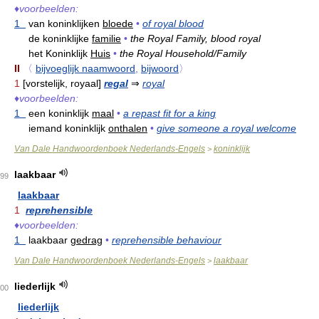
♦
voorbeelden:
1
van koninklijken
bloede
•
of royal blood
de koninklijke
familie
•
the Royal Family, blood royal
het Koninklijk
Huis
•
the Royal Household/Family
II
〈
bijvoeglijk naamwoord
,
bijwoord
〉
1
[vorstelijk, royaal]
regal
⇒
royal
♦
voorbeelden:
1
een koninklijk
maal
•
a repast fit for a king
iemand koninklijk
onthalen
•
give someone a royal welcome
Van Dale Handwoordenboek Nederlands-Engels
koninklijk
>
laakbaar
99
laakbaar
1
reprehensible
♦
voorbeelden:
1
laakbaar
gedrag
•
reprehensible behaviour
Van Dale Handwoordenboek Nederlands-Engels
laakbaar
>
liederlijk
00
liederlijk