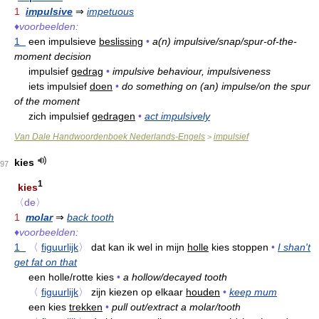
1
impulsive
⇒
impetuous
♦
voorbeelden:
1
een impulsieve
beslissing
•
a(n) impulsive/snap/spur-of-the-
moment decision
impulsief
gedrag
•
impulsive behaviour, impulsiveness
iets impulsief
doen
•
do something on (an) impulse/on the spur
of the moment
zich impulsief
gedragen
•
act impulsively
Van Dale Handwoordenboek Nederlands-Engels
impulsief
>
kies
97
1
kies
〈de〉
1
molar
⇒
back tooth
♦
voorbeelden:
1
〈
figuurlijk
〉
dat kan ik wel in mijn
holle
kies stoppen
•
I shan't
get fat on that
een holle/rotte kies
•
a hollow/decayed tooth
〈
figuurlijk
〉
zijn kiezen op elkaar
houden
•
keep mum
een kies
trekken
•
pull out/extract a molar/tooth