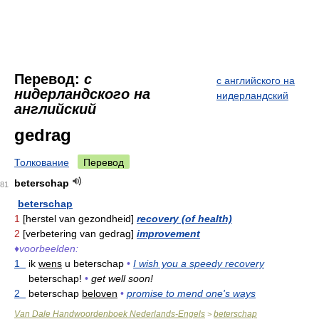
Перевод:
с
с английского на
нидерландского на
нидерландский
английский
gedrag
Толкование
Перевод
beterschap
81
beterschap
1
[herstel van gezondheid]
recovery (of health)
2
[verbetering van gedrag]
improvement
♦
voorbeelden:
1
ik
wens
u beterschap
•
I wish you a speedy recovery
beterschap!
•
get well soon!
2
beterschap
beloven
•
promise to mend one's ways
Van Dale Handwoordenboek Nederlands-Engels
beterschap
>