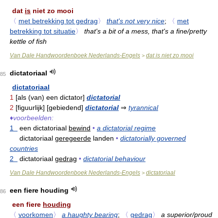
dat
is
niet zo mooi
〈
met betrekking tot gedrag
〉
that's not very nice
;
〈
met
betrekking tot situatie
〉
that's a bit of a mess, that's a fine/pretty
kettle of fish
Van Dale Handwoordenboek Nederlands-Engels
dat is niet zo mooi
>
dictatoriaal
85
dictatoriaal
1
[als (van) een dictator]
dictatorial
2
[figuurlijk] [gebiedend]
dictatorial
⇒
tyrannical
♦
voorbeelden:
1
een dictatoriaal
bewind
•
a dictatorial regime
dictatoriaal
geregeerde
landen
•
dictatorially governed
countries
2
dictatoriaal
gedrag
•
dictatorial behaviour
Van Dale Handwoordenboek Nederlands-Engels
dictatoriaal
>
een fiere houding
86
een fiere
houding
〈
voorkomen
〉
a haughty bearing
;
〈
gedrag
〉
a superior/proud