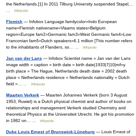
the Netherlands.[1] In 2011 Tilburg University suspended Stapel,…
…
Wikipedia
Flemish
— Infobox Language familycolor=Indo European
name=Flemish nativename=Vlaams states=Belgium
region=Europe fam2=Germanic fam3=West Germanic fam4=Low
Franconian fam5=Dutch speakers=6.1 million [This number refers
to the inhabitants of Flanders, so… …
Wikipedia
Jan van der Lans
— Infobox Scientist name = Jan van der Lans
image width = caption = birth date = birth date|1933|7|10|mf=y
birth place = The Hague, Netherlands death date = 2002 death
place = Netherlands residence = Netherlands nationality = Dutch
field =… …
Wikipedia
Maarten Verkerk
— Maarten Johannes Verkerk (born 3 August
1953, Ruwiel) is a Dutch physical chemist and author of books on
relationships and management.Verkerk studied Chemistry and
theoretical Physics at the Universiteit Utrecht. He got his promotion
in 1982 on… …
Wikipedia
Duke Louis Ernest of Brunswick-Lüneburg
— Louis Ernest of