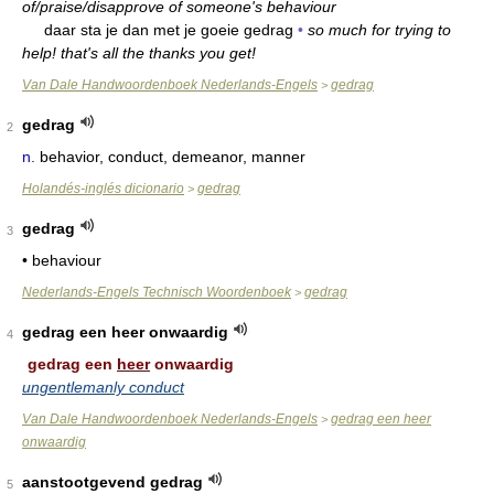
of/praise/disapprove of someone's behaviour
daar sta je dan met je goeie gedrag
•
so much for trying to
help! that's all the thanks you get!
Van Dale Handwoordenboek Nederlands-Engels
gedrag
>
gedrag
2
n.
behavior, conduct, demeanor, manner
Holandés-inglés dicionario
gedrag
>
gedrag
3
• behaviour
Nederlands-Engels Technisch Woordenboek
gedrag
>
gedrag een heer onwaardig
4
gedrag een
heer
onwaardig
ungentlemanly conduct
Van Dale Handwoordenboek Nederlands-Engels
gedrag een heer
>
onwaardig
aanstootgevend gedrag
5