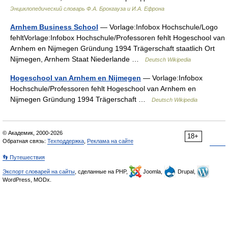
Энциклопедический словарь Ф.А. Брокгауза и И.А. Ефрона
Arnhem Business School
— Vorlage:Infobox Hochschule/Logo
fehltVorlage:Infobox Hochschule/Professoren fehlt Hogeschool van
Arnhem en Nijmegen Gründung 1994 Trägerschaft staatlich Ort
Nijmegen, Arnhem Staat Niederlande …
Deutsch Wikipedia
Hogeschool van Arnhem en Nijmegen
— Vorlage:Infobox
Hochschule/Professoren fehlt Hogeschool van Arnhem en
Nijmegen Gründung 1994 Trägerschaft …
Deutsch Wikipedia
© Академик, 2000-2026
18+
Обратная связь:
Техподдержка
,
Реклама на сайте
👣 Путешествия
Экспорт словарей на сайты
, сделанные на PHP,
Joomla,
Drupal,
WordPress, MODx.