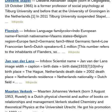
Diederik Stapel
— Diederik Alexander Stapel (born in Oegstgeest,
19 October 1966) is a former professor of social psychology at
Tilburg University and before that at the University of Groningen in
the Netherlands.[1] In 2011 Tilburg University suspended Stapel,…
…
Wikipedia
Flemish
— Infobox Language familycolor=Indo European
name=Flemish nativename=Vlaams states=Belgium
region=Europe fam2=Germanic fam3=West Germanic fam4=Low
Franconian fam5=Dutch speakers=6.1 million [This number refers
to the inhabitants of Flanders, so… …
Wikipedia
Jan van der Lans
— Infobox Scientist name = Jan van der Lans
image width = caption = birth date = birth date|1933|7|10|mf=y
birth place = The Hague, Netherlands death date = 2002 death
place = Netherlands residence = Netherlands nationality = Dutch
field =… …
Wikipedia
Maarten Verkerk
— Maarten Johannes Verkerk (born 3 August
1953, Ruwiel) is a Dutch physical chemist and author of books on
relationships and management.Verkerk studied Chemistry and
theoretical Physics at the Universiteit Utrecht. He got his promotion