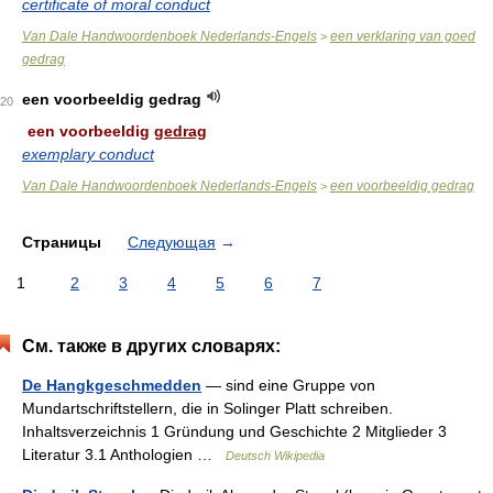
certificate of moral conduct
Van Dale Handwoordenboek Nederlands-Engels
een verklaring van goed
>
gedrag
een voorbeeldig gedrag
20
een voorbeeldig
gedrag
exemplary conduct
Van Dale Handwoordenboek Nederlands-Engels
een voorbeeldig gedrag
>
Страницы
Следующая
→
1
2
3
4
5
6
7
См. также в других словарях:
De Hangkgeschmedden
— sind eine Gruppe von
Mundartschriftstellern, die in Solinger Platt schreiben.
Inhaltsverzeichnis 1 Gründung und Geschichte 2 Mitglieder 3
Literatur 3.1 Anthologien …
Deutsch Wikipedia