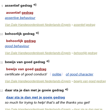
assertief gedrag
9
assertief
gedrag
assertive behaviour
Van Dale Handwoordenboek Nederlands-Engels
assertief gedrag
>
behoorlijk gedrag
10
behoorlijk
gedrag
good behaviour
Van Dale Handwoordenboek Nederlands-Engels
behoorlijk gedrag
>
bewijs van goed gedrag
11
bewijs van goed
gedrag
certificate of good conduct/
〈
politie
〉
of good character
Van Dale Handwoordenboek Nederlands-Engels
bewijs van goed gedrag
>
daar sta je dan met je goeie gedrag
12
daar sta je dan met je goeie gedrag
so much for trying to help! that's all the thanks you get!
Van Dale Handwoordenboek Nederlands-Engels
daar sta je dan met je
>