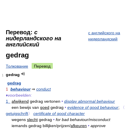
Перевод:
с
с английского на
нидерландского на
нидерландский
английский
gedrag
Толкование
Перевод
gedrag
1
gedrag
1
behaviour
⇒
conduct
♦
voorbeelden:
1
afwijkend
gedrag vertonen
•
display abnormal behaviour
een bewijs van
goed
gedrag
•
evidence of good behaviour
;
〈
getuigschrift
〉
certificate of good character
wegens
slecht
gedrag
•
for bad behaviour/misconduct
iemands gedrag billijken/prijzen/
afkeuren
•
approve