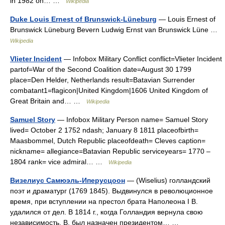
in 1982 on… …
Wikipedia
Duke Louis Ernest of Brunswick-Lüneburg
— Louis Ernest of
Brunswick Lüneburg Bevern Ludwig Ernst van Brunswick Lüne …
Wikipedia
Vlieter Incident
— Infobox Military Conflict conflict=Vlieter Incident
partof=War of the Second Coalition date=August 30 1799
place=Den Helder, Netherlands result=Batavian Surrender
combatant1=flagicon|United Kingdom|1606 United Kingdom of
Great Britain and… …
Wikipedia
Samuel Story
— Infobox Military Person name= Samuel Story
lived= October 2 1752 ndash; January 8 1811 placeofbirth=
Maasbommel, Dutch Republic placeofdeath= Cleves caption=
nickname= allegiance=Batavian Republic serviceyears= 1770 –
1804 rank= vice admiral… …
Wikipedia
Визелиус Самюэль-Иперусцоон
— (Wiselius) голландский
поэт и драматург (1769 1845). Выдвинулся в революционное
время, при вступлении на престол брата Наполеона I В.
удалился от дел. В 1814 г., когда Голландия вернула свою
независимость, В. был назначен президентом… …