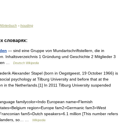
Wörterbuch
houding
>
их
словарях:
den
—
sind
eine
Gruppe
von
Mundartschriftstellern
,
die
in
en
.
Inhaltsverzeichnis
1
Gründung
und
Geschichte
2
Mitglieder
3
ien
…
Deutsch
Wikipedia
ederik
Alexander
Stapel
(
born
in
Oegstgeest
,
19
October
1966
)
is
social
psychology
at
Tilburg
University
and
before
that
at
the
en
in
the
Netherlands
.[
1
]
In
2011
Tilburg
University
suspended
anguage
familycolor
=
Indo
European
name
=
Flemish
states
=
Belgium
region
=
Europe
fam2
=
Germanic
fam3
=
West
Franconian
fam5
=
Dutch
speakers
=
6
.
1
million
[
This
number
refers
landers
,
so
… …
Wikipedia