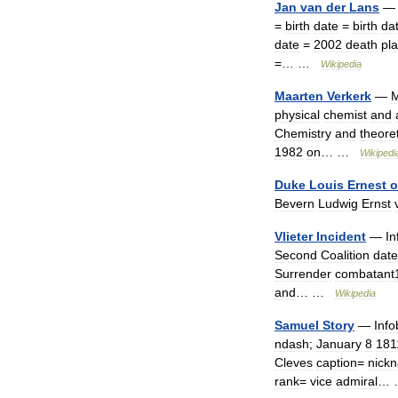
Jan
van
der
Lans
=
birth
date
=
birth
da
date
=
2002
death
pl
=… …
Wikipedia
Maarten
Verkerk
—
M
physical
chemist
and
Chemistry
and
theoret
1982
on
… …
Wikipedi
Duke
Louis
Ernest
o
Bevern
Ludwig
Ernst
Vlieter
Incident
—
In
Second
Coalition
date
Surrender
combatant
and
… …
Wikipedia
Samuel
Story
—
Info
ndash
;
January
8
181
Cleves
caption
=
nick
rank
=
vice
admiral
…