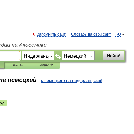
Запомнить сайт
Словарь на свой сайт
RU
едии на Академике
Найти!
Книги
Игры ⚽
 на немецкий
с немецкого на нидерландский
од