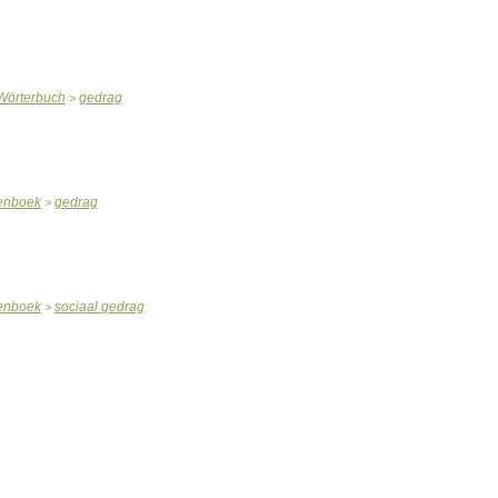
Wörterbuch
gedrag
>
enboek
gedrag
>
enboek
sociaal
gedrag
>