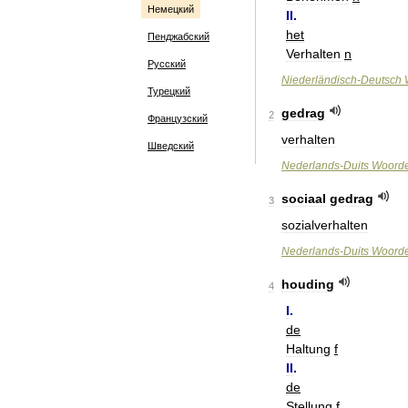
Немецкий
II
.
het
Пенджабский
Verhalten
n
Русский
Niederländisch
-
Deutsch
Турецкий
gedrag
2
Французский
verhalten
Шведский
Nederlands
-
Duits
Woord
sociaal
gedrag
3
sozialverhalten
Nederlands
-
Duits
Woord
houding
4
I
.
de
Haltung
f
II
.
de
Stellung
f