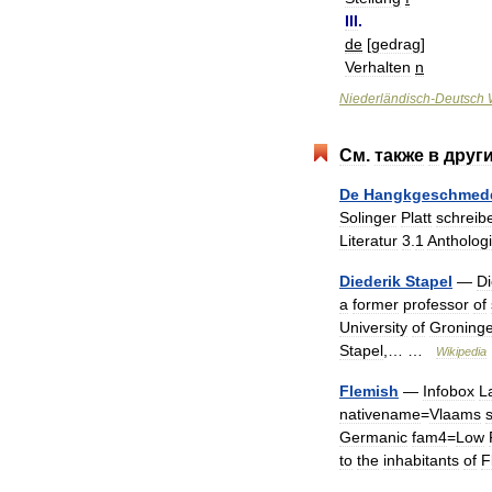
III
.
de
[
gedrag
]
Verhalten
n
Niederländisch
-
Deutsch
См
.
также
в
друг
De
Hangkgeschmed
Solinger
Platt
schreib
Literatur
3
.
1
Antholog
Diederik
Stapel
—
Di
a
former
professor
of
University
of
Groning
Stapel
,… …
Wikipedia
Flemish
—
Infobox
L
nativename
=
Vlaams
Germanic
fam4
=
Low
to
the
inhabitants
of
F