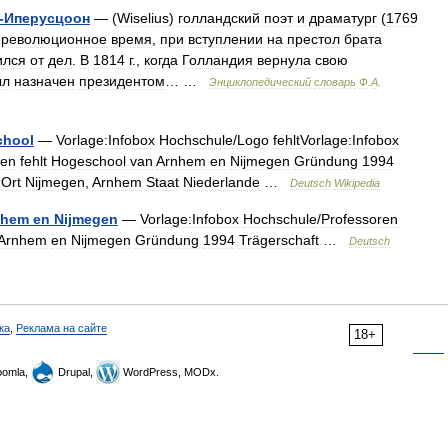
-
Иперусцоон
— (
Wiselius
)
голландский
поэт
и
драматург
(
1769
революционное
время
,
при
вступлении
на
престол
брата
ился
от
дел
.
В
1814
г
.,
когда
Голландия
вернула
свою
ыл
назначен
президентом
… …
Энциклопедический
словарь
Ф
.
А
.
chool
—
Vorlage:Infobox
Hochschule
/
Logo
fehltVorlage:Infobox
ren
fehlt
Hogeschool
van
Arnhem
en
Nijmegen
Gründung
1994
Ort
Nijmegen
,
Arnhem
Staat
Niederlande
…
Deutsch
Wikipedia
nhem
en
Nijmegen
—
Vorlage:Infobox
Hochschule
/
Professoren
Arnhem
en
Nijmegen
Gründung
1994
Trägerschaft
…
Deutsch
ка
,
Реклама на сайте
18+
omla,
Drupal,
WordPress, MODx.