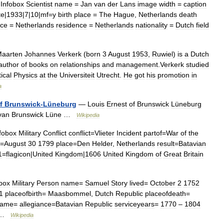
—
Infobox
Scientist
name
=
Jan
van
der
Lans
image
width
=
caption
te
|
1933
|
7
|
10
|
mf
=
y
birth
place
=
The
Hague
,
Netherlands
death
ace
=
Netherlands
residence
=
Netherlands
nationality
=
Dutch
field
aarten
Johannes
Verkerk
(
born
3
August
1953
,
Ruwiel
)
is
a
Dutch
author
of
books
on
relationships
and
management
.
Verkerk
studied
ical
Physics
at
the
Universiteit
Utrecht
.
He
got
his
promotion
in
a
f
Brunswick
-
Lüneburg
—
Louis
Ernest
of
Brunswick
Lüneburg
van
Brunswick
Lüne
…
Wikipedia
fobox
Military
Conflict
conflict
=
Vlieter
Incident
partof
=
War
of
the
=
August
30
1799
place
=
Den
Helder
,
Netherlands
result
=
Batavian
1
=
flagicon
|
United
Kingdom
|
1606
United
Kingdom
of
Great
Britain
box
Military
Person
name
=
Samuel
Story
lived
=
October
2
1752
1
placeofbirth
=
Maasbommel
,
Dutch
Republic
placeofdeath
=
name
=
allegiance
=
Batavian
Republic
serviceyears
=
1770
–
1804
 …
Wikipedia