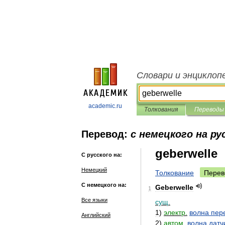
Словари и энциклоп
academic.ru
Толкования
Переводы
Перевод:
с немецкого на ру
geberwelle
С русского на:
Немецкий
Толкование
Перев
С немецкого на:
Geberwelle
1
Все языки
сущ
.
1
)
электр
.
волна
пер
Английский
2
)
автом
.
волна
датч