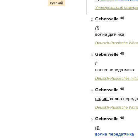
Русский
Универсальный
немецк
Geberwelle
2
(
f
)
волна
датчика
Deutsch
-
Russische
Wört
Geberwelle
3
f́
волна
передатчика
Deutsch
-
Russisches
mili
Geberwelle
4
радио
.
волна
переда
Deutsch
-
Russische
Wört
Geberwelle
5
(
f
)
волна
передатчика