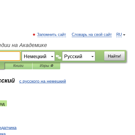
Запомнить сайт
Словарь на свой сайт
RU
едии на Академике
Найти!
Книги
Игры ⚽
сский
с русского на немецкий
од
едатчика
ика