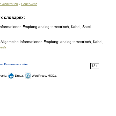
r
Wörterbuch
Geberwelle
>
их
словарях:
Informationen
Empfang
analog
terrestrisch
,
Kabel
,
Satel
…
Allgemeine
Informationen
Empfang:
analog
terrestrisch
,
Kabel
,
pedia
ка
,
Реклама на сайте
18+
omla,
Drupal,
WordPress, MODx.