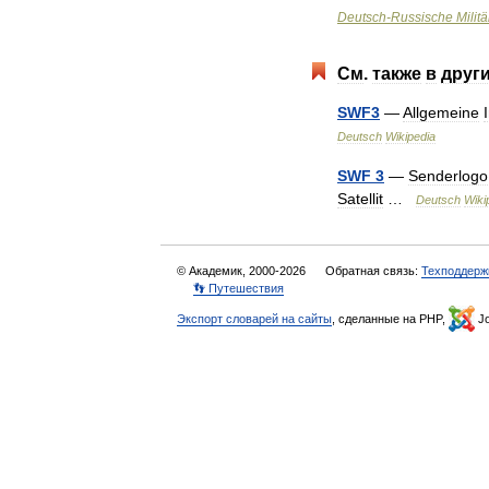
Deutsch
-
Russische
Militä
См
.
также
в
друг
SWF3
—
Allgemeine
Deutsch
Wikipedia
SWF
3
—
Senderlogo
Satellit
…
Deutsch
Wiki
© Академик, 2000-2026
Обратная связь:
Техподдерж
👣 Путешествия
Экспорт словарей на сайты
, сделанные на PHP,
Jo