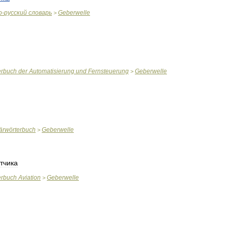
о
-
русский
словарь
Geberwelle
>
erbuch
der
Automatisierung
und
Fernsteuerung
Geberwelle
>
tärwörterbuch
Geberwelle
>
тчика
erbuch
Aviation
Geberwelle
>