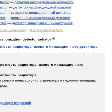
tector
—
детектор
распределения
мощности
ector
—
детектор
на
фотодиодной
матрице
ctor
—
пламенно
-
ионизационный
детектор
ctor
—
пламенно
-
ионизационный
детектор
ctor
—
детектор
запаздывающих
нейтронов
ry
on
nuclear
energy
flue
gas
density
detector
>
as
ionization
detector
radiator
тность
радиатора
газового
ионизационного
детектора
плотность
радиатора
газового
ионизационного
плотность
радиатора
газового
ионизационного
детектора
на
единицу
площади
,
ором
.
ирующих
излучений