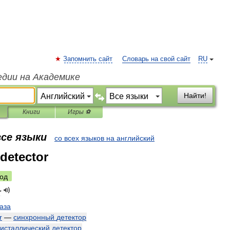
Запомнить сайт
Словарь на свой сайт
RU
едии на Академике
Найти!
Книги
Игры ⚽
все языки
со всех языков на английский
 detector
од
r
газа
r
—
синхронный
детектор
ристаллический
детектор