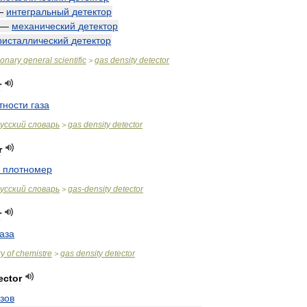
—
интегральный
детектор
—
механический
детектор
ристаллический
детектор
ionary
general
scientific
gas
density
detector
>
r
тности
газа
усский
словарь
gas
density
detector
>
r
плотномер
усский
словарь
gas
-
density
detector
>
r
газа
ry
of
chemistre
gas
density
detector
>
ector
азов