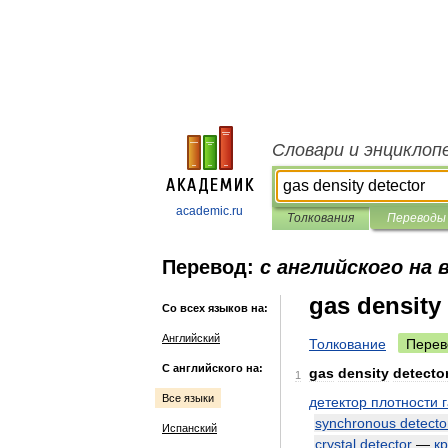
Словари и энциклоп
academic.ru
Толкования
Переводы
Перевод:
с английского на 
gas density
Со всех языков на:
Английский
Толкование
Перев
С английского на:
gas
density
detecto
1
Все языки
детектор
плотности
synchronous
detecto
Испанский
crystal
detector
—
к