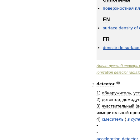
поверхностная
пл
EN
surface
density
of
FR
densité
de
surface
Англо
-
русский
словарь
ionization
detector
radiat
detector
7
1
)
обнаружитель
,
ус
2
)
детектор
;
демодул
3
)
чувствительный
(
в
измерительный
прео
4
)
смеситель
(
в
суп
•
-
acceleration
detector