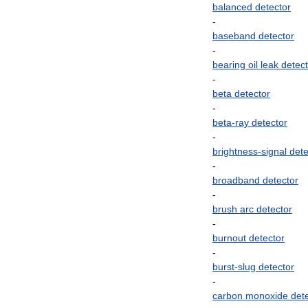
balanced
detector
-
baseband
detector
-
bearing
oil
leak
detect
-
beta
detector
-
beta
-
ray
detector
-
brightness
-
signal
dete
-
broadband
detector
-
brush
arc
detector
-
burnout
detector
-
burst
-
slug
detector
-
carbon
monoxide
det