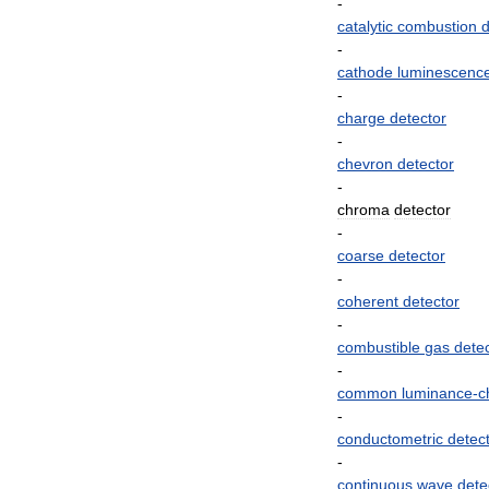
-
catalytic
combustion
d
-
cathode
luminescenc
-
charge
detector
-
chevron
detector
-
chroma
detector
-
coarse
detector
-
coherent
detector
-
combustible
gas
dete
-
common
luminance
-
c
-
conductometric
detec
-
continuous
wave
dete