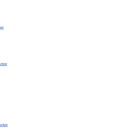
or
ctor
ector