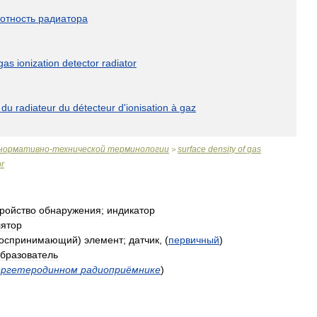
отность
радиатора
gas
ionization
detector
radiator
du
radiateur
du
détecteur
d
'
ionisation
à
gaz
нормативно
-
технической
терминологии
surface
density
of
gas
>
or
тройство
обнаружения
;
индикатор
ятор
оспринимающий
)
элемент
;
датчик
, (
первичный
)
бразователь
ергетеродинном
радиоприёмнике
)