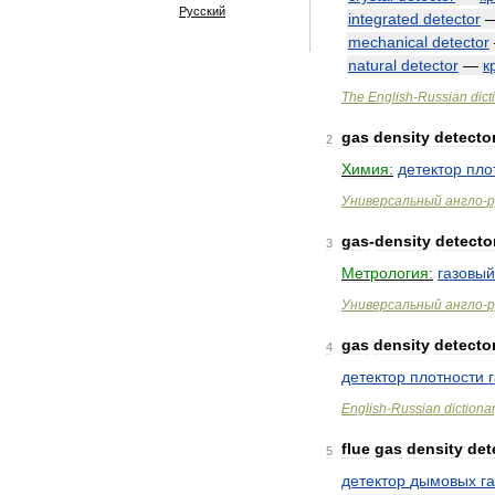
Русский
integrated
detector
mechanical
detector
natural
detector
—
к
The
English
-
Russian
dict
gas
density
detecto
2
Химия:
детектор
пло
Универсальный
англо
-
р
gas
-
density
detecto
3
Метрология:
газовый
Универсальный
англо
-
р
gas
density
detecto
4
детектор
плотности
English
-
Russian
dictiona
flue
gas
density
det
5
детектор
дымовых
г