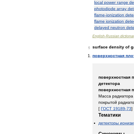
local
power
range
de
photodiode
array
det
flame
-
ionization
dete
flame
ionization
dete
delayed
neutron
dete
English
-
Russian
dictiona
surface
density
of
g
6
поверхностная
пло
поверхностная
детектора
поверхностная
Масса
радиатора
покрытой
радиат
[
ГОСТ
19189
-
73
]
Тематики
детекторы
иониз
Синонимы