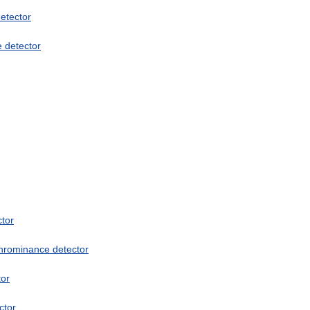
etector
e
detector
ctor
hrominance
detector
tor
ctor