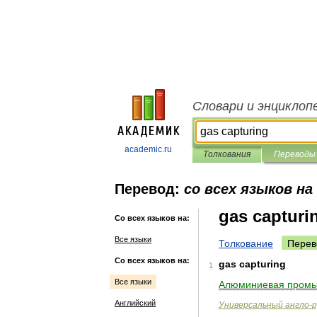
Словари и энциклоп
academic.ru
Толкования
Переводы
Перевод:
со всех языков на
gas capturi
Со всех языков на:
Все языки
Толкование
Перев
Со всех языков на:
gas
capturing
1
Все языки
Алюминиевая
промы
Английский
Универсальный
англо
-
р