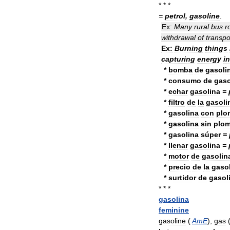
* * *
=
petrol
,
gasoline
.
Ex:
Many
rural
bus
r
withdrawal
of
transpo
Ex:
Burning
things
capturing
energy
in
*
bomba
de
gasoli
*
consumo
de
gaso
*
echar
gasolina
=
*
filtro
de
la
gasoli
*
gasolina
con
plo
*
gasolina
sin
plo
*
gasolina
súper
=
*
llenar
gasolina
=
*
motor
de
gasolin
*
precio
de
la
gaso
*
surtidor
de
gasol
* * *
gasolina
feminine
gasoline
(
AmE
),
gas