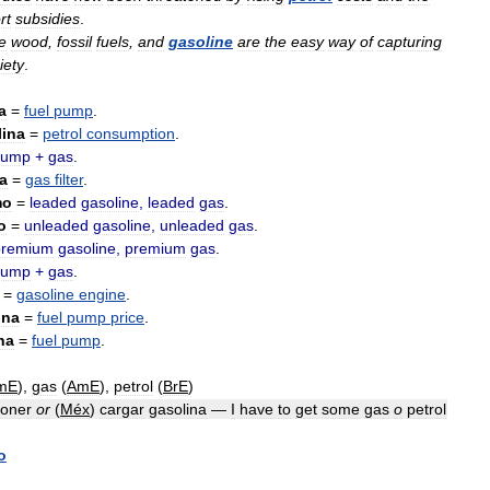
rt
subsidies
.
ke
wood
,
fossil
fuels
,
and
gasoline
are
the
easy
way
of
capturing
iety
.
a
=
fuel
pump
.
lina
=
petrol
consumption
.
pump
+
gas
.
a
=
gas
filter
.
mo
=
leaded
gasoline
,
leaded
gas
.
o
=
unleaded
gasoline
,
unleaded
gas
.
premium
gasoline
,
premium
gas
.
pump
+
gas
.
=
gasoline
engine
.
ina
=
fuel
pump
price
.
na
=
fuel
pump
.
mE
),
gas
(
AmE
),
petrol
(
BrE
)
oner
or
(
Méx
)
cargar
gasolina
—
I
have
to
get
some
gas
o
petrol
o