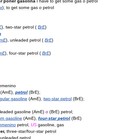
r
poner
gasolina
I
have
to
get
some
gas
o
petrol
x
);
to
get
some
gas
o
petrol
E
),
two
-
star
petrol
(
BrE
)
o
mE
),
unleaded
petrol
(
BrE
)
mE
),
four
-
star
petrol
(
BrE
)
emenino
(
AmE
),
petrol
(
BrE
);
gular
gasoline
(
AmE
),
two
-
star
petrol
(
BrE
);
leaded
gasoline
(
AmE
)
o
(
BrE
)
petrol
;
um
gasoline
(
AmE
),
four
-
star
petrol
(
BrE
)
emenino
petrol
,
US
gasoline
,
gas
er
,
three
-
star
/
four
-
star
petrol
unleaded
petrol