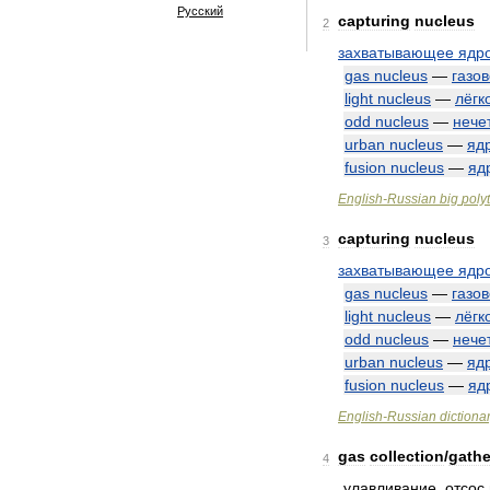
Русский
capturing
nucleus
2
захватывающее
ядр
gas
nucleus
—
газо
light
nucleus
—
лёгк
odd
nucleus
—
нече
urban
nucleus
—
яд
fusion
nucleus
—
яд
English
-
Russian
big
poly
capturing
nucleus
3
захватывающее
ядр
gas
nucleus
—
газо
light
nucleus
—
лёгк
odd
nucleus
—
нече
urban
nucleus
—
яд
fusion
nucleus
—
яд
English
-
Russian
dictiona
gas
collection
/
gathe
4
улавливание
,
отсос