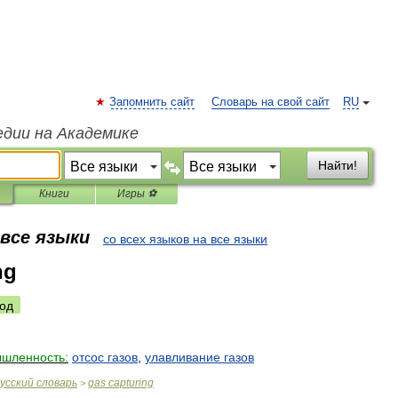
Запомнить сайт
Словарь на свой сайт
RU
едии на Академике
Найти!
Книги
Игры ⚽
 все языки
со всех языков на все языки
ng
од
шленность:
отсос
газов
,
улавливание
газов
усский
словарь
gas
capturing
>