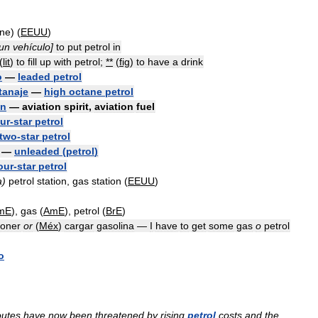
ine
) (
EEUU
)
un
vehículo
]
to
put
petrol
in
(
lit
)
to
fill
up
with
petrol
;
**
(
fig
)
to
have
a
drink
o
—
leaded
petrol
tanaje
—
high
octane
petrol
ón
—
aviation
spirit
,
aviation
fuel
ur
-
star
petrol
two
-
star
petrol
—
unleaded
(
petrol
)
our
-
star
petrol
a
)
petrol
station
,
gas
station
(
EEUU
)
mE
),
gas
(
AmE
),
petrol
(
BrE
)
oner
or
(
Méx
)
cargar
gasolina
—
I
have
to
get
some
gas
o
petrol
o
outes
have
now
been
threatened
by
rising
petrol
costs
and
the