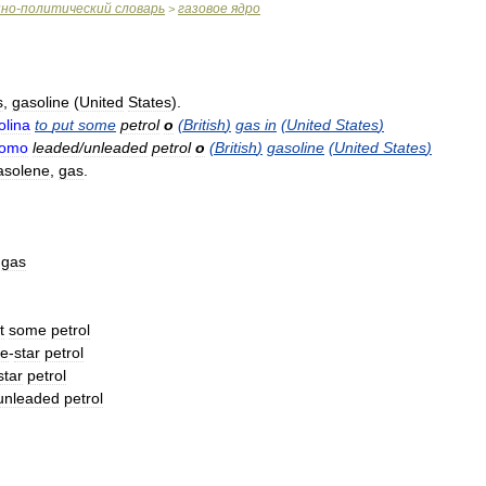
нно
-
политический
словарь
газовое
ядро
>
s
,
gasoline
(
United
States
).
olina
to
put
some
petrol
o
(
British
)
gas
in
(
United
States
)
lomo
leaded
/
unleaded
petrol
o
(
British
)
gasoline
(
United
States
)
asolene
,
gas
.
,
gas
t
some
petrol
ee
-
star
petrol
star
petrol
unleaded
petrol