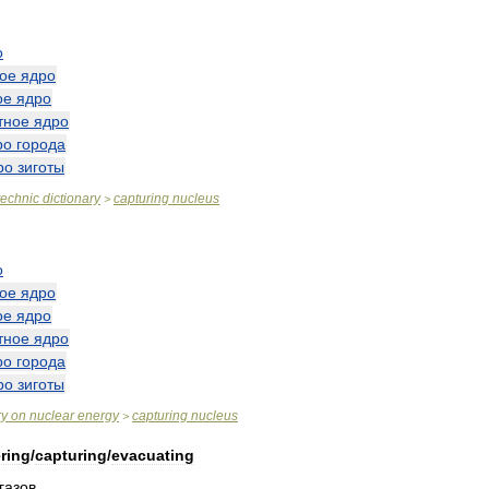
о
вое
ядро
ое
ядро
тное
ядро
ро
города
ро
зиготы
technic
dictionary
capturing
nucleus
>
о
вое
ядро
ое
ядро
тное
ядро
ро
города
ро
зиготы
ry
on
nuclear
energy
capturing
nucleus
>
ring
/
capturing
/
evacuating
газов