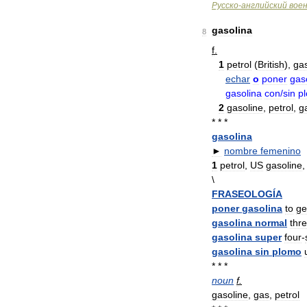
Русско
-
английский
вое
gasolina
8
f
.
1
petrol
(
British
),
ga
echar
o
poner
gas
gasolina
con
/
sin
p
2
gasoline
,
petrol
,
g
* * *
gasolina
►
nombre
femenino
1
petrol
,
US
gasoline
\
FRASEOLOGÍA
poner
gasolina
to
ge
gasolina
normal
thr
gasolina
super
four
-
gasolina
sin
plomo
* * *
noun
f
.
gasoline
,
gas
,
petrol