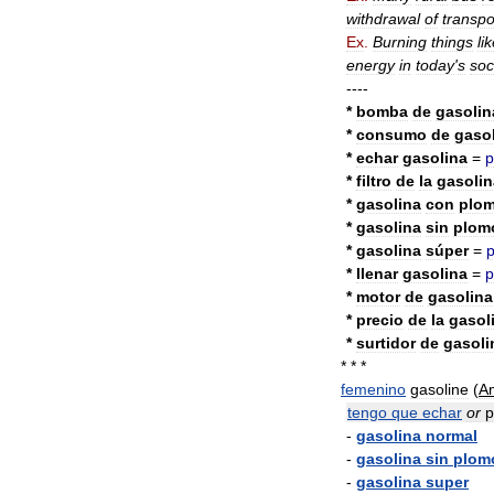
withdrawal
of
transpo
Ex
.
Burning
things
li
energy
in
today
'
s
soc
----
*
bomba
de
gasolin
*
consumo
de
gaso
*
echar
gasolina
=
*
filtro
de
la
gasolin
*
gasolina
con
plo
*
gasolina
sin
plom
*
gasolina
súper
=
*
llenar
gasolina
=
*
motor
de
gasolina
*
precio
de
la
gasol
*
surtidor
de
gasoli
* * *
femenino
gasoline
(
A
tengo
que
echar
or
p
-
gasolina
normal
-
gasolina
sin
plom
-
gasolina
super