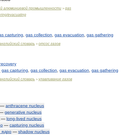
ий
алюминиевой
промышленности
gas
>
ring
/
evacuating
as
capturing
,
gas
collection
,
gas
evacuation
,
gas
gathering
английский
словарь
отсос
газов
>
recovery
:
gas
capturing
,
gas
collection
,
gas
evacuation
,
gas
gathering
английский
словарь
улавливание
газов
>
—
anthracene
nucleus
—
generative
nucleus
—
long
-
lived
nucleus
ро
—
capturing
nucleus
я
ядро
—
shadow
nucleus