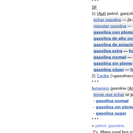
* * *
SF
1
)
(
Aut
)
petrol
,
gas
(
ol
echar
gasolina
—
[
a
repostar
gasolina
— 
gasolina
con
plom
gasolina
de
alto
oc
gasolina
de
aviaci
gasolina
extra
—
fo
gasolina
normal
—
gasolina
sin
plomo
gasolina
súper
—
f
2
)
Caribe
(=
gasoliner
* * *
femenino
gasoline
(
A
tengo
que
echar
or
p
-
gasolina
normal
-
gasolina
sin
plom
-
gasolina
super
* * *
=
petrol
,
gasoline
.
Ex
.
Many
rural
bus
r