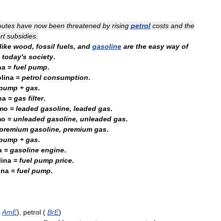
outes
have
now
been
threatened
by
rising
petrol
costs
and
the
rt
subsidies
.
like
wood
,
fossil
fuels
,
and
gasoline
are
the
easy
way
of
today
'
s
society
.
na
=
fuel
pump
.
lina
=
petrol
consumption
.
pump
+
gas
.
na
=
gas
filter
.
mo
=
leaded
gasoline
,
leaded
gas
.
mo
=
unleaded
gasoline
,
unleaded
gas
.
premium
gasoline
,
premium
gas
.
pump
+
gas
.
a
=
gasoline
engine
.
lina
=
fuel
pump
price
.
ina
=
fuel
pump
.
(
AmE
),
petrol
(
BrE
)