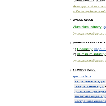
Англо
-
русский
глоссар
collection
/
gathering
/
captu
отсос
газов
5
Aluminium
industry:
g
Универсальный
русско
-
улавливание
газов
6
1
)
Chemistry:
vapour
2
)
Aluminium
industry
Универсальный
русско
-
газовое
ядро
7
gas
nucleus
антраценовое
ядро
генеративное
ядро
долгоживущее
ядро
захватывающее
яд
неокрашивающеес