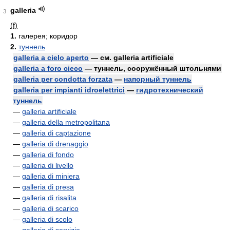
galleria
3
(f)
1.
галерея; коридор
2.
туннель
galleria a cielo aperto
— см. galleria artificiale
galleria a foro cieco
— туннель, сооружённый штольнями
galleria per condotta forzata
—
напорный туннель
galleria per impianti idroelettrici
—
гидротехнический
туннель
—
galleria artificiale
—
galleria della metropolitana
—
galleria di captazione
—
galleria di drenaggio
—
galleria di fondo
—
galleria di livello
—
galleria di miniera
—
galleria di presa
—
galleria di risalita
—
galleria di scarico
—
galleria di scolo