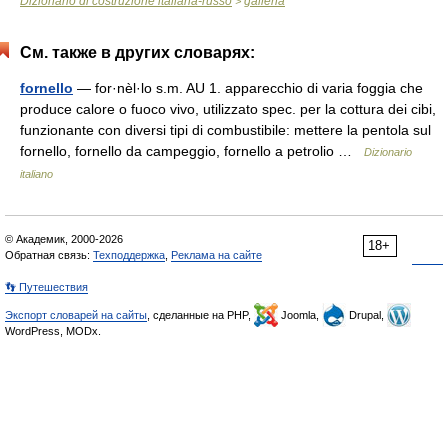
Dizionario di costruzione italiana-russo
galleria
>
См. также в других словарях:
fornello
— for·nèl·lo s.m. AU 1. apparecchio di varia foggia che
produce calore o fuoco vivo, utilizzato spec. per la cottura dei cibi,
funzionante con diversi tipi di combustibile: mettere la pentola sul
fornello, fornello da campeggio, fornello a petrolio …
Dizionario
italiano
© Академик, 2000-2026
18+
Обратная связь:
Техподдержка
,
Реклама на сайте
👣 Путешествия
Экспорт словарей на сайты
, сделанные на PHP,
Joomla,
Drupal,
WordPress, MODx.