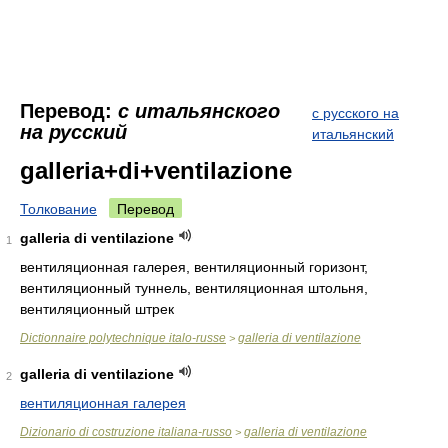
Перевод:
с итальянского
с русского на
на русский
итальянский
galleria+di+ventilazione
Толкование
Перевод
galleria di ventilazione
1
вентиляционная галерея, вентиляционный горизонт,
вентиляционный туннель, вентиляционная штольня,
вентиляционный штрек
Dictionnaire polytechnique italo-russe
galleria di ventilazione
>
galleria di ventilazione
2
вентиляционная галерея
Dizionario di costruzione italiana-russo
galleria di ventilazione
>