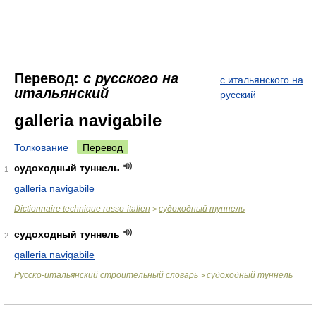
Перевод:
с русского на
с итальянского на
итальянский
русский
galleria navigabile
Толкование
Перевод
судоходный туннель
1
galleria navigabile
Dictionnaire technique russo-italien
судоходный туннель
>
судоходный туннель
2
galleria navigabile
Русско-итальянский строительный словарь
судоходный туннель
>