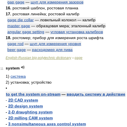
gap gage
—
щуп для измерения зазоров
16.
ростовой шаблон, ростовая планка
17.
ростовая линейка; ростовой калибр
gage die collar
— ловильный колокол — калибр
master gage
— образцовая мера; эталонный калибр
angular gage setting
—
угловая установка калибров
18.
ростомер; прибор для измерения роста шрифта
gage rod
—
щуп для измерения уровня
beer gage
—
расходомер для пива
English-Russian big polytechnic dictionary
gage
>
system
11
1)
система
2)
установка; устройство
•
to get the system on-stream
—
вводить систему в действие
-
2D CAD system
-
2D design system
-
2-D draughting system
-
2D milling CAM system
-
3 nonsimultaneous axes control system