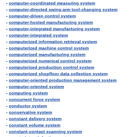
-
computer-coordinated measuring system
-
computer-directed swing-arm tool-changing system
-
computer-driven control system
-
computer-hosted manufacturing system
-
computer-integrated manufacturing system
-
computer-integrated system
-
computerized information retrieval system
-
computerized machine control system
-
computerized manufacturing system
-
computerized numerical control system
-
computerized production control system
-
computerized shopfloor data collection system
-
computer-oriented production management system
-
computer-oriented system
-
computing system
-
concurrent force system
-
conductor system
-
conservative system
-
constant delivery system
-
constant volume system
-
constant-contact scanning system