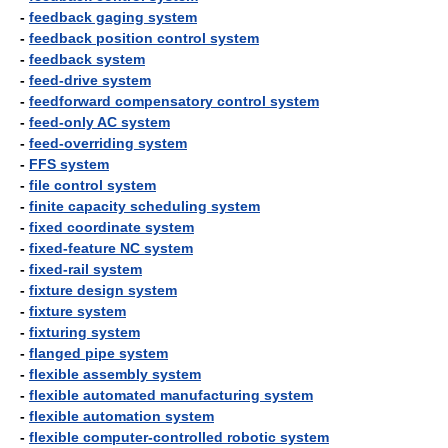
-
feedback gaging system
-
feedback position control system
-
feedback system
-
feed-drive system
-
feedforward compensatory control system
-
feed-only AC system
-
feed-overriding system
-
FFS system
-
file control system
-
finite capacity scheduling system
-
fixed coordinate system
-
fixed-feature NC system
-
fixed-rail system
-
fixture design system
-
fixture system
-
fixturing system
-
flanged pipe system
-
flexible assembly system
-
flexible automated manufacturing system
-
flexible automation system
-
flexible computer-controlled robotic system