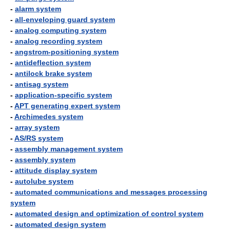
-
alarm system
-
all-enveloping guard system
-
analog computing system
-
analog recording system
-
angstrom-positioning system
-
antideflection system
-
antilock brake system
-
antisag system
-
application-specific system
-
APT generating expert system
-
Archimedes system
-
array system
-
AS/RS system
-
assembly management system
-
assembly system
-
attitude display system
-
autolube system
-
automated communications and messages processing
system
-
automated design and optimization of control system
-
automated design system