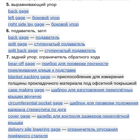
5.
выравнивающий упор
back gage
left gage
—
боковой упор
right side lay gage
—
боковой упор
6.
подаватель, затл
back gage
—
подаватель
split gage
—
ступенчатый подаватель
split back gage
—
ступенчатый подаватель
7.
задний упор; ограничитель обратного хода
bear-off gage
—
прибор для проверки прочности
приклеивания клише к подставке
blanket packing gage
— приспособление для измерения
толщины прокладочного материала под офсетной покрышкой
case making gage
—
шаблон для изготовления переплётных
крышек вручную
circumferential pocket gage
—
шаблон для проверки положения
кармана стереотипа по дуге
cover gage
—
калибр для контроля размеров переплётной
крышки
delivery pile lowering gage
—
ограничитель опускания
приёмного стапеля