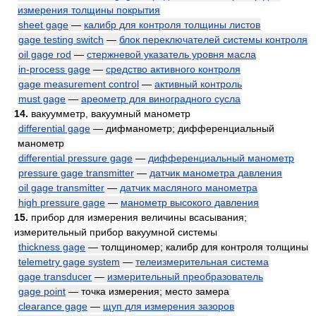
измерения толщины покрытия
sheet gage
—
калибр для контроля толщины листов
gage testing switch
—
блок переключателей системы контроля
oil gage rod
—
стержневой указатель уровня масла
in-process gage
—
средство активного контроля
gage measurement control
—
активный контроль
must gage
—
ареометр для виноградного сусла
14.
вакуумметр, вакуумный манометр
differential gage
— дифманометр; дифференциальный
манометр
differential pressure gage
—
дифференциальный манометр
pressure gage transmitter
—
датчик манометра давления
oil gage transmitter
—
датчик масляного манометра
high pressure gage
—
манометр высокого давления
15.
прибор для измерения величины всасывания;
измерительный прибор вакуумной системы
thickness gage
— толщиномер; калибр для контроля толщины
telemetry gage system
—
телеизмерительная система
gage transducer
—
измерительный преобразователь
gage point
— точка измерения; место замера
clearance gage
—
щуп для измерения зазоров