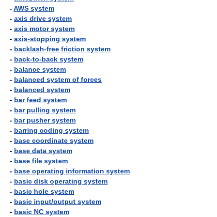
-
AWS system
-
axis drive system
-
axis motor system
-
axis-stopping system
-
backlash-free friction system
-
back-to-back system
-
balance system
-
balanced system of forces
-
balanced system
-
bar feed system
-
bar pulling system
-
bar pusher system
-
barring coding system
-
base coordinate system
-
base data system
-
base file system
-
base operating information system
-
basic disk operating system
-
basic hole system
-
basic input/output system
-
basic NC system