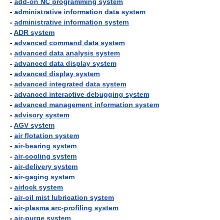
-
add-on NC programming system
-
administrative information data system
-
administrative information system
-
ADR system
-
advanced command data system
-
advanced data analysis system
-
advanced data display system
-
advanced display system
-
advanced integrated data system
-
advanced interactive debugging system
-
advanced management information system
-
advisory system
-
AGV system
-
air flotation system
-
air-bearing system
-
air-cooling system
-
air-delivery system
-
air-gaging system
-
airlock system
-
air-oil mist lubrication system
-
air-plasma arc-profiling system
-
air-purge system