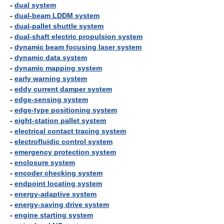
-
dual system
-
dual-beam LDDM system
-
dual-pallet shuttle system
-
dual-shaft electric propulsion system
-
dynamic beam focusing laser system
-
dynamic data system
-
dynamic mapping system
-
early warning system
-
eddy current damper system
-
edge-sensing system
-
edge-type positioning system
-
eight-station pallet system
-
electrical contact tracing system
-
electrofluidic control system
-
emergency protection system
-
enclosure system
-
encoder checking system
-
endpoint locating system
-
energy-adaptive system
-
energy-saving drive system
-
engine starting system