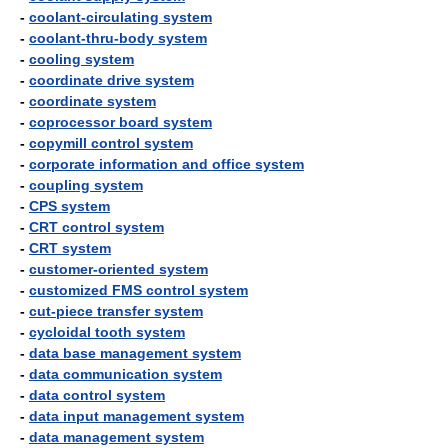
-
coolant-circulating system
-
coolant-thru-body system
-
cooling system
-
coordinate drive system
-
coordinate system
-
coprocessor board system
-
copymill control system
-
corporate information and office system
-
coupling system
-
CPS system
-
CRT control system
-
CRT system
-
customer-oriented system
-
customized FMS control system
-
cut-piece transfer system
-
cycloidal tooth system
-
data base management system
-
data communication system
-
data control system
-
data input management system
-
data management system