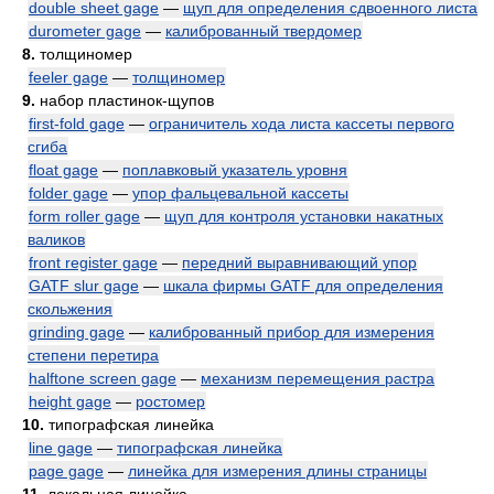
double sheet gage
—
щуп для определения сдвоенного листа
durometer gage
—
калиброванный твердомер
8.
толщиномер
feeler gage
—
толщиномер
9.
набор пластинок-щупов
first-fold gage
—
ограничитель хода листа кассеты первого
сгиба
float gage
—
поплавковый указатель уровня
folder gage
—
упор фальцевальной кассеты
form roller gage
—
щуп для контроля установки накатных
валиков
front register gage
—
передний выравнивающий упор
GATF slur gage
—
шкала фирмы GATF для определения
скольжения
grinding gage
—
калиброванный прибор для измерения
степени перетира
halftone screen gage
—
механизм перемещения растра
height gage
—
ростомер
10.
типографская линейка
line gage
—
типографская линейка
page gage
—
линейка для измерения длины страницы