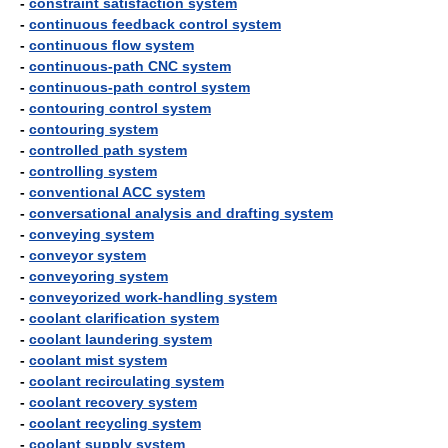
-
constraint satisfaction system
-
continuous feedback control system
-
continuous flow system
-
continuous-path CNC system
-
continuous-path control system
-
contouring control system
-
contouring system
-
controlled path system
-
controlling system
-
conventional ACC system
-
conversational analysis and drafting system
-
conveying system
-
conveyor system
-
conveyoring system
-
conveyorized work-handling system
-
coolant clarification system
-
coolant laundering system
-
coolant mist system
-
coolant recirculating system
-
coolant recovery system
-
coolant recycling system
-
coolant supply system