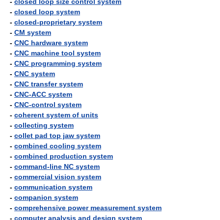
-
closed loop size control system
-
closed loop system
-
closed-proprietary system
-
CM system
-
CNC hardware system
-
CNC machine tool system
-
CNC programming system
-
CNC system
-
CNC transfer system
-
CNC-ACC system
-
CNC-control system
-
coherent system of units
-
collecting system
-
collet pad top jaw system
-
combined cooling system
-
combined production system
-
command-line NC system
-
commercial vision system
-
communication system
-
companion system
-
comprehensive power measurement system
-
computer analysis and design system