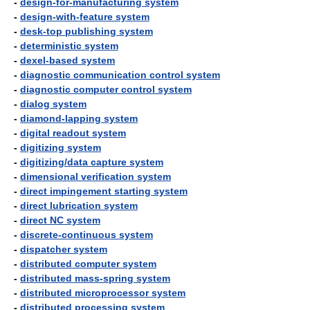
-
design-for-manufacturing system
-
design-with-feature system
-
desk-top publishing system
-
deterministic system
-
dexel-based system
-
diagnostic communication control system
-
diagnostic computer control system
-
dialog system
-
diamond-lapping system
-
digital readout system
-
digitizing system
-
digitizing/data capture system
-
dimensional verification system
-
direct impingement starting system
-
direct lubrication system
-
direct NC system
-
discrete-continuous system
-
dispatcher system
-
distributed computer system
-
distributed mass-spring system
-
distributed microprocessor system
-
distributed processing system