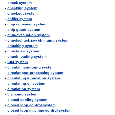
-
check system
-
checking system
-
checkout system
-
chiller system
-
chip conveyor system
-
chip guard system
-
chip-evacuation system
-
chuck/chuck jaw changing system
-
chucking system
-
chuck-jaw system
-
chuck-loading system
-
CIM system
-
circular monitoring system
-
circular part-processing system
-
circulating lubrication system
-
circulating oil system
-
circulation system
-
clamping system
-
closed cooling system
-
closed loop control system
-
closed loop machine control system