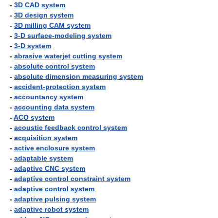
-
3D CAD system
-
3D design system
-
3D milling CAM system
-
3-D surface-modeling system
-
3-D system
-
abrasive waterjet cutting system
-
absolute control system
-
absolute dimension measuring system
-
accident-protection system
-
accountancy system
-
accounting data system
-
ACO system
-
acoustic feedback control system
-
acquisition system
-
active enclosure system
-
adaptable system
-
adaptive CNC system
-
adaptive control constraint system
-
adaptive control system
-
adaptive pulsing system
-
adaptive robot system