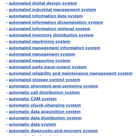
-
automated digital design system
-
automated industrial management system
-
automated information data system
-
automated information dissemination system
-
automated information retrieval system
-
automated inventory distribution system
-
automated machining system
-
automated management information system
-
automated management system
-
automated measuring system
-
automated parts input-output system
-
automated reliability and maintenance management system
-
automated storage control system
-
automatic alignment-and-centering system
-
automatic call distribution system
-
automatic CAM system
-
automatic chuck-changing system
-
automatic data acquisition system
-
automatic data distribution system
-
automatic data system
-
automatic diagnostic-and-recovery system