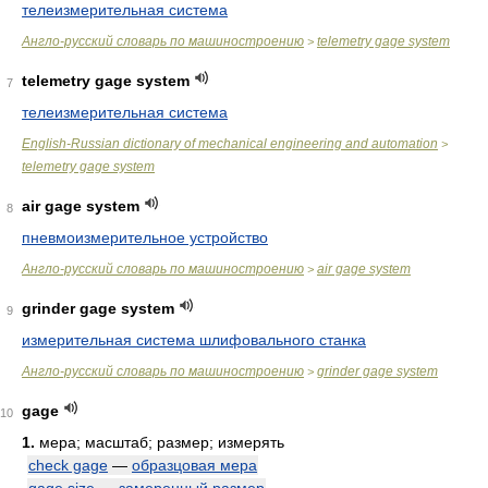
телеизмерительная система
Англо-русский словарь по машиностроению
telemetry gage system
>
telemetry gage system
7
телеизмерительная система
English-Russian dictionary of mechanical engineering and automation
>
telemetry gage system
air gage system
8
пневмоизмерительное устройство
Англо-русский словарь по машиностроению
air gage system
>
grinder gage system
9
измерительная система шлифовального станка
Англо-русский словарь по машиностроению
grinder gage system
>
gage
10
1.
мера; масштаб; размер; измерять
check gage
—
образцовая мера