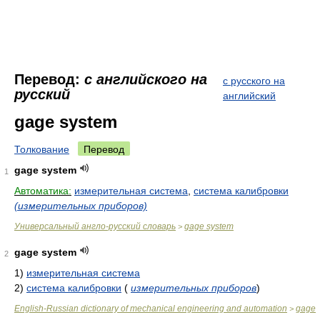
Перевод:
с английского на
с русского на
русский
английский
gage system
Толкование
Перевод
gage system
1
Автоматика:
измерительная система
,
система калибровки
(измерительных приборов)
Универсальный англо-русский словарь
gage system
>
gage system
2
1)
измерительная система
2)
система калибровки
(
измерительных приборов
)
English-Russian dictionary of mechanical engineering and automation
gage
>