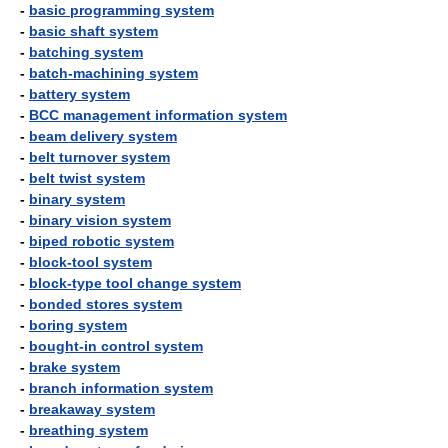
-
basic programming system
-
basic shaft system
-
batching system
-
batch-machining system
-
battery system
-
BCC management information system
-
beam delivery system
-
belt turnover system
-
belt twist system
-
binary system
-
binary vision system
-
biped robotic system
-
block-tool system
-
block-type tool change system
-
bonded stores system
-
boring system
-
bought-in control system
-
brake system
-
branch information system
-
breakaway system
-
breathing system