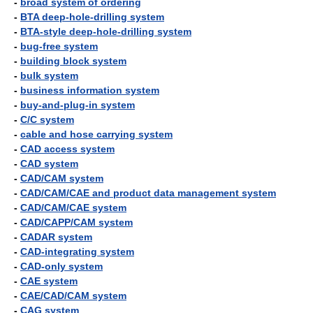
-
broad system of ordering
-
BTA deep-hole-drilling system
-
BTA-style deep-hole-drilling system
-
bug-free system
-
building block system
-
bulk system
-
business information system
-
buy-and-plug-in system
-
C/C system
-
cable and hose carrying system
-
CAD access system
-
CAD system
-
CAD/CAM system
-
CAD/CAM/CAE and product data management system
-
CAD/CAM/CAE system
-
CAD/CAPP/CAM system
-
CADAR system
-
CAD-integrating system
-
CAD-only system
-
CAE system
-
CAE/CAD/CAM system
-
CAG system