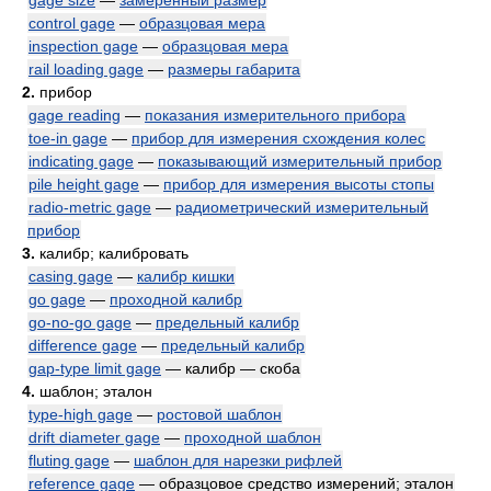
gage size
—
замеренный размер
control gage
—
образцовая мера
inspection gage
—
образцовая мера
rail loading gage
—
размеры габарита
2.
прибор
gage reading
—
показания измерительного прибора
toe-in gage
—
прибор для измерения схождения колес
indicating gage
—
показывающий измерительный прибор
pile height gage
—
прибор для измерения высоты стопы
radio-metric gage
—
радиометрический измерительный
прибор
3.
калибр; калибровать
casing gage
—
калибр кишки
go gage
—
проходной калибр
go-no-go gage
—
предельный калибр
difference gage
—
предельный калибр
gap-type limit gage
— калибр — скоба
4.
шаблон; эталон
type-high gage
—
ростовой шаблон
drift diameter gage
—
проходной шаблон
fluting gage
—
шаблон для нарезки рифлей
reference gage
— образцовое средство измерений; эталон