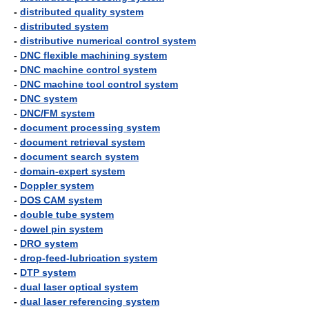
-
distributed quality system
-
distributed system
-
distributive numerical control system
-
DNC flexible machining system
-
DNC machine control system
-
DNC machine tool control system
-
DNC system
-
DNC/FM system
-
document processing system
-
document retrieval system
-
document search system
-
domain-expert system
-
Doppler system
-
DOS CAM system
-
double tube system
-
dowel pin system
-
DRO system
-
drop-feed-lubrication system
-
DTP system
-
dual laser optical system
-
dual laser referencing system