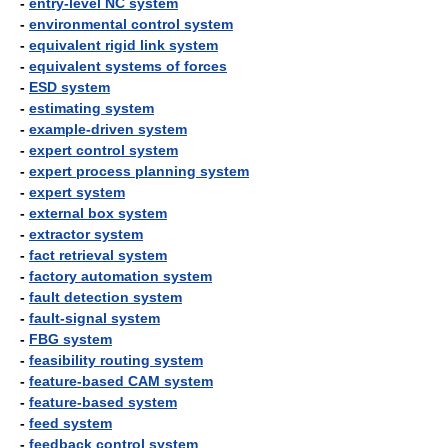
-
entry-level NC system
-
environmental control system
-
equivalent rigid link system
-
equivalent systems of forces
-
ESD system
-
estimating system
-
example-driven system
-
expert control system
-
expert process planning system
-
expert system
-
external box system
-
extractor system
-
fact retrieval system
-
factory automation system
-
fault detection system
-
fault-signal system
-
FBG system
-
feasibility routing system
-
feature-based CAM system
-
feature-based system
-
feed system
-
feedback control system