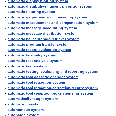
-
automatic display plotting system
-
automatic distributive numerical control system
-
automatic fixturing system
-
automatic gaging-and-compensating system
-
automatic measurement-and-compensation system
-
automatic message accounting system
-
automatic message distribution system
-
automatic pallet storage/retrieval system
-
automatic program transfer system
-
automatic record evaluation system
-
automatic telemetry system
-
automatic test analysis system
-
automatic test system
-
automatic testing, evaluating and reporting system
-
automatic tool cassette changer system
-
automatic tool retraction system
-
automatic tool retraction/correction/reentry system
-
automatic tool wear/tool broken sensing system
-
automatically taught system
-
automation system
-
autonomous system
-
autopatch system