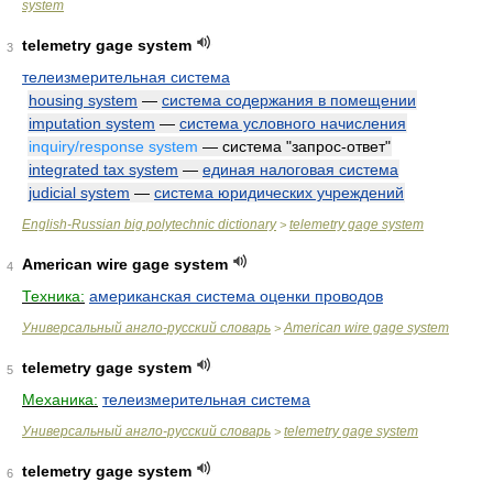
system
telemetry gage system
3
телеизмерительная система
housing system
—
система содержания в помещении
imputation system
—
система условного начисления
inquiry/response system
— система "запрос-ответ"
integrated tax system
—
единая налоговая система
judicial system
—
система юридических учреждений
English-Russian big polytechnic dictionary
telemetry gage system
>
American wire gage system
4
Техника:
американская система оценки проводов
Универсальный англо-русский словарь
American wire gage system
>
telemetry gage system
5
Механика:
телеизмерительная система
Универсальный англо-русский словарь
telemetry gage system
>
telemetry gage system
6