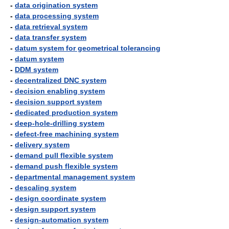
-
data origination system
-
data processing system
-
data retrieval system
-
data transfer system
-
datum system for geometrical tolerancing
-
datum system
-
DDM system
-
decentralized DNC system
-
decision enabling system
-
decision support system
-
dedicated production system
-
deep-hole-drilling system
-
defect-free machining system
-
delivery system
-
demand pull flexible system
-
demand push flexible system
-
departmental management system
-
descaling system
-
design coordinate system
-
design support system
-
design-automation system