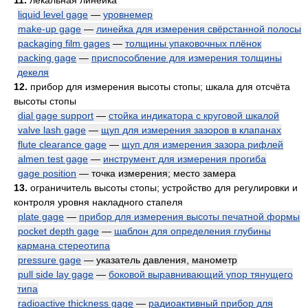
11.
лекальная линейка
liquid level gage
—
уровнемер
make-up gage
—
линейка для измерения свёрстанной полосы
packaging film gages
—
толщины упаковочных плёнок
packing gage
—
приспособление для измерения толщины
декеля
12.
прибор для измерения высоты стопы; шкала для отсчёта
высоты стопы
dial gage support
—
стойка индикатора с круговой шкалой
valve lash gage
—
щуп для измерения зазоров в клапанах
flute clearance gage
—
щуп для измерения зазора рифлей
almen test gage
—
инструмент для измерения прогиба
gage position
— точка измерения; место замера
13.
ограничитель высоты стопы; устройство для регулировки и
контроля уровня накладного стапеля
plate gage
—
прибор для измерения высоты печатной формы
pocket depth gage
—
шаблон для определения глубины
кармана стереотипа
pressure gage
— указатель давления, манометр
pull side lay gage
—
боковой выравнивающий упор тянущего
типа
radioactive thickness gage
—
радиоактивный прибор для