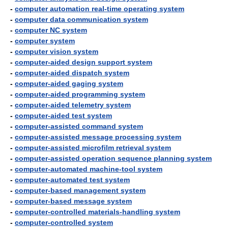
-
computer automation real-time operating system
-
computer data communication system
-
computer NC system
-
computer system
-
computer vision system
-
computer-aided design support system
-
computer-aided dispatch system
-
computer-aided gaging system
-
computer-aided programming system
-
computer-aided telemetry system
-
computer-aided test system
-
computer-assisted command system
-
computer-assisted message processing system
-
computer-assisted microfilm retrieval system
-
computer-assisted operation sequence planning system
-
computer-automated machine-tool system
-
computer-automated test system
-
computer-based management system
-
computer-based message system
-
computer-controlled materials-handling system
-
computer-controlled system