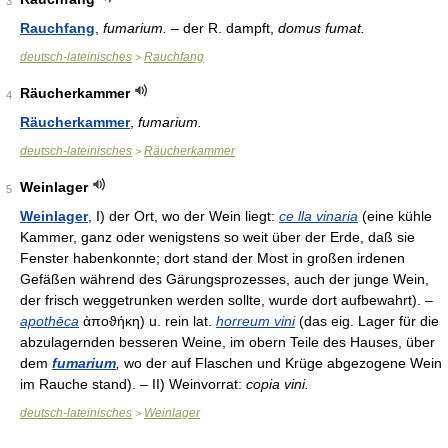
3
Rauchfang
,
fumarium.
– der R. dampft,
domus fumat.
deutsch-lateinisches
Rauchfang
>
Räucherkammer
4
Räucherkammer
,
fumarium.
deutsch-lateinisches
Räucherkammer
>
Weinlager
5
Weinlager
, I) der Ort, wo der Wein liegt:
ce lla vinaria
(eine kühle
Kammer, ganz oder wenigstens so weit über der Erde, daß sie
Fenster habenkonnte; dort stand der Most in großen irdenen
Gefäßen während des Gärungsprozesses, auch der junge Wein,
der frisch weggetrunken werden sollte, wurde dort aufbewahrt). –
apothēca
ἀποϑήκη) u. rein lat.
horreum vini
(das eig. Lager für die
abzulagernden besseren Weine, im obern Teile des Hauses, über
dem
fumarium
,
wo der auf Flaschen und Krüge abgezogene Wein
im Rauche stand). – II) Weinvorrat:
copia vini.
deutsch-lateinisches
Weinlager
>