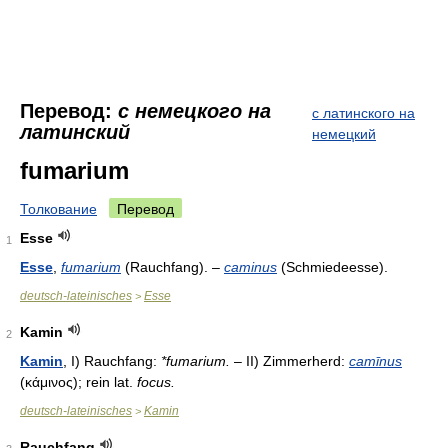
Перевод:
с немецкого на
с латинского на
латинский
немецкий
fumarium
Толкование
Перевод
Esse
1
Esse
,
fumarium
(Rauchfang). –
caminus
(Schmiedeesse).
deutsch-lateinisches
Esse
>
Kamin
2
Kamin
, I) Rauchfang:
*fumarium.
– II) Zimmerherd:
camīnus
(κάμινος); rein lat.
focus.
deutsch-lateinisches
Kamin
>
Rauchfang