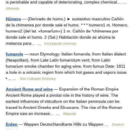
is perishable and capable of deteriorating, complex chemical… …
Wikipedia
Húmero
— (Derivado de humo.) ► sustantivo masculino Cañón
de la chimenea por donde sale el humo. * * * humero1 m. Homero.
humero2 (del lat. «fumarĭum») 1 m. Cañón de *chimenea por
donde sale el humo. 2 (Sal.) Habitación donde se ahúma la
matanza para… …
Enciclopedia Universal
fumarole
— noun Etymology: Italian fumarola, from Italian dialect
(Neapolitan), from Late Latin fumariolum vent, from Latin
fumarium smoke chamber for aging wine, from fumus Date: 1811
a hole in a volcanic region from which hot gases and vapors issue
•… …
New Collegiate Dictionary
Ancient Rome and wine
— Expansion of the Roman Empire
Ancient Rome played a pivotal role in the history of wine. The
earliest influences of viticulture on the Italian peninsula can be
traced to Ancient Greeks and Etruscans. The rise of the Roman
Empire saw an increase… …
Wikipedia
Erden
— Wappen Deutschlandkarte Hilfe zu Wappen …
Deutsch