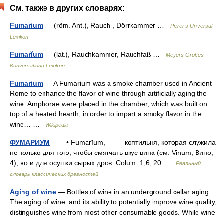
См. также в других словарях:
Fumarium
— (röm. Ant.), Rauch , Dörrkammer …
Pierer's Universal-
Lexikon
Fumarĭum
— (lat.), Rauchkammer, Rauchfaß …
Meyers Großes
Konversations-Lexikon
Fumarium
— A Fumarium was a smoke chamber used in Ancient
Rome to enhance the flavor of wine through artificially aging the
wine. Amphorae were placed in the chamber, which was built on
top of a heated hearth, in order to impart a smoky flavor in the
wine… …
Wikipedia
ФУМАРИУМ
— • Fumarĭum, коптильня, которая служила
не только для того, чтобы смягчать вкус вина (см. Vinum, Вино,
4), но и для осушки сырых дров. Colum. 1,6, 20 …
Реальный
словарь классических древностей
Aging of wine
— Bottles of wine in an underground cellar aging
The aging of wine, and its ability to potentially improve wine quality,
distinguishes wine from most other consumable goods. While wine