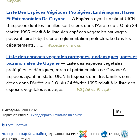
Wikipedia
Liste Des Espèces Végétales Protégées, Endémiques, Rares
Et Patrimoniales De Guyane
— A Espèces ayant un statut UICN
B Espèces dont les familles sont citées dans l’Arrêté du J.O. du 24
février 1995 relatif à la liste des espèces végétales sauvages
pouvant faire l’objet d’une réglementation préfectorale dans les
départements… …
Wikipédia en Français
Liste des especes vegetales protegees, endemiques, rares et
patrimoniales de Guyane
— Liste des espèces végétales
protégées, endémiques, rares et patrimoniales de Guyane A
Espèces ayant un statut UICN B Espèces dont les familles sont
citées dans l’Arrêté du J.O. du 24 février 1995 relatif à la liste des
espèces végétales sauvages… …
Wikipédia en Français
© Академик, 2000-2026
18+
Обратная связь:
Техподдержка
,
Реклама на сайте
👣 Путешествия
Экспорт словарей на сайты
, сделанные на PHP,
Joomla,
Drupal,
WordPress, MODx.