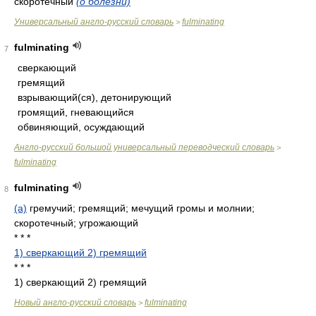
скоротёчный
(о болезни)
Универсальный англо-русский словарь
fulminating
>
fulminating
7
сверкающий
гремящий
взрывающий(ся), детонирующий
громящий, гневающийся
обвиняющий, осуждающий
Англо-русский большой универсальный переводческий словарь
>
fulminating
fulminating
8
(a)
гремучий; гремящий; мечущий громы и молнии;
скоротечный; угрожающий
* * *
1) сверкающий 2) гремящий
* * *
1) сверкающий 2) гремящий
Новый англо-русский словарь
fulminating
>