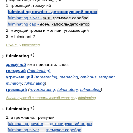
1. гремящий, гремучий
fulminating powder - детонирующий порох
fulminating silver -
хим.
гремучее серебро
fulminating cap -
воен.
капсюль-детонатор
2. мечущий громы и молнии; угрожающий
3. = fulminant 2
НБАРС
fulminating
>
fulminating
3
гремучий
имя прилагательное:
гремучий
(fulminating)
угрожающий
(
threatening
,
menacing
,
ominous
,
rampant
,
minatory
,
fulminating
)
гремящий
(
reverberating
,
fulminatory
,
fulminating
)
Англо-русский синонимический словарь
fulminating
>
fulminating
4
1.
a
гремящий, гремучий
fulminating powder
—
детонирующий порох
fulminating silver
—
гремучее серебро