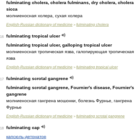
fulminating cholera, cholera fulminans, dry cholera, cholera
sicca
молниеносная холера, сухая холера
English-Russian dictionary of medicine
fulminating cholera
>
fulminating tropical ulcer
16
fulminating tropical ulcer, galloping tropical ulcer
молниеносная тропическая язва, галопирующая тропическая
язва
English-Russian dictionary of medicine
fulminating tropical ulcer
>
fulminating scrotal gangrene
17
fulminating scrotal gangrene, Fournier's disease, Fournier's
gangrene
молниеносная гангрена мошонки, болезнь Фурнье, гангрена
Фурнье
English-Russian dictionary of medicine
fulminating scrotal gangrene
>
fulminating cap
18
капсюль-детонатор