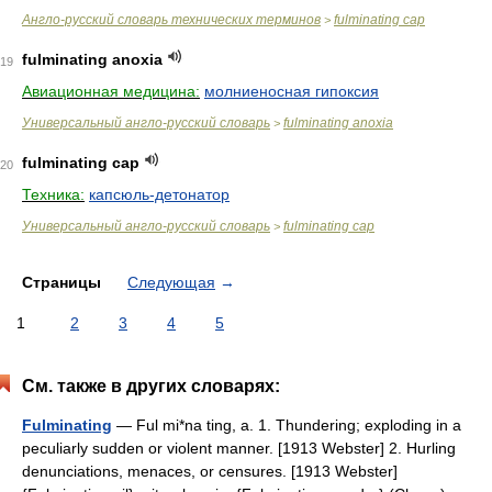
Англо-русский словарь технических терминов
fulminating cap
>
fulminating anoxia
19
Авиационная медицина:
молниеносная гипоксия
Универсальный англо-русский словарь
fulminating anoxia
>
fulminating cap
20
Техника:
капсюль-детонатор
Универсальный англо-русский словарь
fulminating cap
>
Страницы
Следующая
→
1
2
3
4
5
См. также в других словарях:
Fulminating
— Ful mi*na ting, a. 1. Thundering; exploding in a
peculiarly sudden or violent manner. [1913 Webster] 2. Hurling
denunciations, menaces, or censures. [1913 Webster]