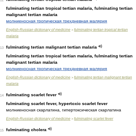
12
fulminating tertian tropical tertian malaria, fulminating tertian
malignant tertian malaria
молниеносная тропическая трехдневная малярия
English-Russian dictionary of medicine
fulminating tertian tropical tertian
>
malaria
fulminating tertian malignant tertian malaria
13
fulminating tertian tropical tertian malaria, fulminating tertian
malignant tertian malaria
молниеносная тропическая трехдневная малярия
English-Russian dictionary of medicine
fulminating tertian malignant tertian
>
malaria
fulminating scarlet fever
14
fulminating scarlet fever, hypertoxic scarlet fever
молниеносная скарлатина, гипертоксическая скарлатина
English-Russian dictionary of medicine
fulminating scarlet fever
>
fulminating cholera
15