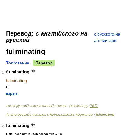
Перевод:
с английского на
с русского на
русский
английский
fulminating
Толкование
Перевод
fulminating
1
fulminating
n
взрыв
2011
Англо-русский строительный словарь
.
Академик.ру
.
.
Англо-русский словарь строительных терминов
fulminating
>
fulminating
2
[ʹfʋl|mıneıtıŋ,ʹfʌl{mıneıtıŋ}-]
a