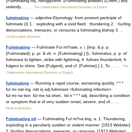
{Fulminating oil}, nitroglycerin. {Fulminating powder} (Chem.) any
violently… …
The Collaborative International Dictionary of English
fulminating
— adjective Etymology: from present participle of
fulminate (I) 1. : exploding with a vivid flash : thundering 2. : hurling
denunciations, menaces, or censures a fulminating bishop 3 …
Useful english dictionary
Fulminating
— Fulminate Ful mi*nate, v. i. [imp. & p. p.
{Fulminated}; p. pr. & vb. n. {Fulminating}.] [L. fulminatus, p. p. of
fulminare to lighten, strike with lightning, fr. fulmen thunderbolt, fr.
fulgere to shine. See {Fulgent}, and cf. {Fulmine}.] 1. To… …
The
Collaborative International Dictionary of English
fulminating
— Running a rapid course, worsening quickly. * * *
ful·mi·nat·ing .nāt iŋ adj fulminant <fulminating infection>
ful·mi·na·tion .fu̇l mə nā shən, .fəl n * * * adj. describing a condition
or symptom that is of very sudden onset, severe, and of… …
Medical dictionary
Fulminating oil
— Fulminating Ful mi*na ting, a. 1. Thundering;
exploding in a peculiarly sudden or violent manner. [1913 Webster]
2. Hurling denunciations, menaces, or censures. [1913 Webster]