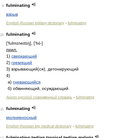
fulminating
9
взрыв
English-Russian military dictionary
fulminating
>
fulminating
10
['fulmɪneɪtɪŋ], ['fʌl-]
прил.
1)
сверкающий
2)
гремящий
3)
взрывающий(ся), детонирующий
4)
а)
гневающийся
б)
обвиняющий, осуждающий
Англо-русский современный словарь
fulminating
>
fulminating
11
молниеносный
English-Russian big medical dictionary
fulminating
>
fulminating tertian tropical tertian malaria