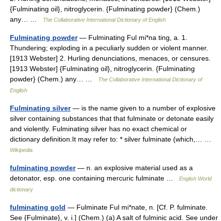
{Fulminating oil}, nitroglycerin. {Fulminating powder} (Chem.)
any… …
The Collaborative International Dictionary of English
Fulminating powder
— Fulminating Ful mi*na ting, a. 1.
Thundering; exploding in a peculiarly sudden or violent manner.
[1913 Webster] 2. Hurling denunciations, menaces, or censures.
[1913 Webster] {Fulminating oil}, nitroglycerin. {Fulminating
powder} (Chem.) any… …
The Collaborative International Dictionary of
English
Fulminating silver
— is the name given to a number of explosive
silver containing substances that that fulminate or detonate easily
and violently. Fulminating silver has no exact chemical or
dictionary definition.It may refer to: * silver fulminate (which,… …
Wikipedia
fulminating powder
— n. an explosive material used as a
detonator, esp. one containing mercuric fulminate …
English World
dictionary
fulminating gold
— Fulminate Ful mi*nate, n. [Cf. P. fulminate.
See {Fulminate}, v. i.] (Chem.) (a) A salt of fulminic acid. See under