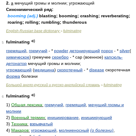
2.
a
мечущий громы и молнии; угрожающий
Синонимический ряд:
booming (adj.)
blasting; booming; crashing; reverberating;
roaring; rolling; rumbling; thunderous
English-Russian base dictionary
fulminating
>
fulminating
5
гремящий
,
гремучий
- *
powder
детонирующий
порох
- *
silver
(
химическое
) гремучее
серебро
- * cap (военное)
капсюль-
детонатор
мечущий громы и молнии;
угрожающий
(
медицина
)
скоротечный
- *
disease
скоротечная
форма
болезни
Большой англо-русский и русско-английский словарь
fulminating
>
fulminating
6
1)
Общая лексика:
гремучий
,
гремящий
,
мечущий громы и
молнии
2)
Военный термин:
инициирование
,
инициирующий
3)
Техника:
взрывчатый
4)
Макаров:
угрожающий
,
молниеносный
(о болезни)
,