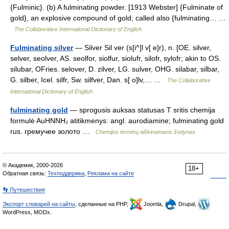
{Fulminic}. (b) A fulminating powder. [1913 Webster] {Fulminate of
gold}, an explosive compound of gold; called also {fulminating… …
The Collaborative International Dictionary of English
Fulminating silver
— Silver Sil ver (s[i^]l v[ e]r), n. [OE. silver,
selver, seolver, AS. seolfor, siolfur, siolufr, silofr, sylofr; akin to OS.
silubar, OFries. selover, D. zilver, LG. sulver, OHG. silabar, silbar,
G. silber, Icel. silfr, Sw. silfver, Dan. s[ o]lv,… …
The Collaborative
International Dictionary of English
fulminating gold
— sprogusis auksas statusas T sritis chemija
formulė AuHNNH₂ atitikmenys: angl. aurodiamine; fulminating gold
rus. гремучее золото …
Chemijos terminų aiškinamasis žodynas
© Академик, 2000-2026
18+
Обратная связь:
Техподдержка
,
Реклама на сайте
👣 Путешествия
Экспорт словарей на сайты
, сделанные на PHP,
Joomla,
Drupal,
WordPress, MODx.