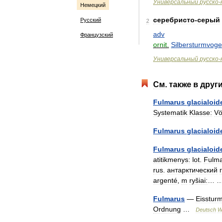
Универсальный
русско
-
Немецкий
серебристо
-
серый
Русский
2
adv
Французский
ornit
.
Silbersturmvoge
Универсальный
русско
-
См
.
также
в
друг
Fulmarus
glacialoid
Systematik
Klasse:
Vö
Fulmarus
glacialoid
Fulmarus
glacialoid
atitikmenys:
lot
.
Fulm
rus
.
антарктический
argenté
,
m
ryšiai:
…
Fulmarus
—
Eisstur
Ordnung
…
Deutsch
W