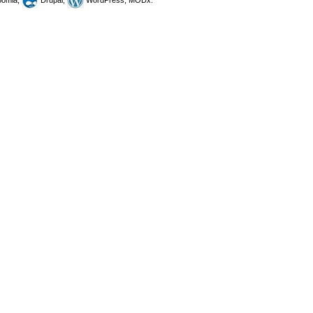
omla,
Drupal,
WordPress, MODx.