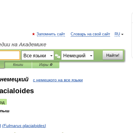
Запомнить сайт
Словарь на свой сайт
RU
едии на Академике
Найти!
Книги
Игры ⚽
 немецкий
с немецкого на все языки
acialoides
од
упыш
l
(
Fulmarus
glacialoides
)