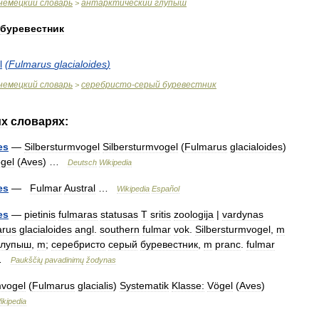
немецкий
словарь
антарктический
глупыш
>
буревестник
l
(
Fulmarus
glacialoides
)
немецкий
словарь
серебристо
-
серый
буревестник
>
их
словарях:
es
—
Silbersturmvogel
Silbersturmvogel
(
Fulmarus
glacialoides
)
gel
(
Aves
) …
Deutsch
Wikipedia
es
—
Fulmar
Austral
…
Wikipedia
Español
es
—
pietinis
fulmaras
statusas
T
sritis
zoologija
|
vardynas
arus
glacialoides
angl
.
southern
fulmar
vok
.
Silbersturmvogel
,
m
глупыш
,
m
;
серебристо
серый
буревестник
,
m
pranc
.
fulmar
 …
Paukščių
pavadinimų
žodynas
mvogel
(
Fulmarus
glacialis
)
Systematik
Klasse:
Vögel
(
Aves
)
ikipedia