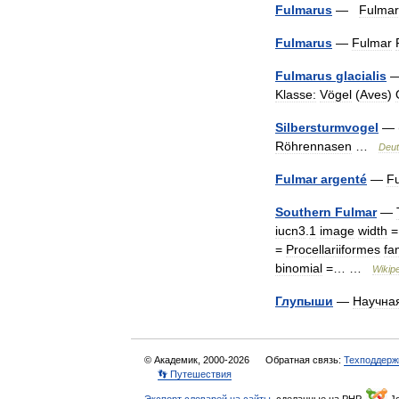
Fulmarus
—
Fulmar
Fulmarus
—
Fulmar
Fulmarus
glacialis
Klasse:
Vögel
(
Aves
)
Silbersturmvogel
— 
Röhrennasen
…
Deu
Fulmar
argenté
—
F
Southern
Fulmar
—
iucn3
.
1
image
width
=
Procellariiformes
fa
binomial
=… …
Wikip
Глупыши
—
Научна
© Академик, 2000-2026
Обратная связь:
Техподдерж
👣 Путешествия