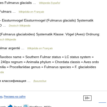
es
Fulmarus
glacialis
…
Wikipedia
Español
Fulmars
…
Wikipédia
en
Français
—
Eissturmvogel
Eissturmvogel
(
Fulmarus
glacialis
)
Systematik
O
…
Deutsch
Wikipedia
(
Fulmarus
glacialoides
)
Systematik
Klasse:
Vögel
(
Aves
)
Ordnung:
tsch
Wikipedia
ulmar
argenté
…
Wikipédia
en
Français
Taxobox
name
=
Southern
Fulmar
status
=
LC
status
system
=
=
240px
regnum
=
Animalia
phylum
=
Chordata
classis
=
Aves
ordo
milia
=
Procellariidae
genus
=
Fulmarus
species
=
F
.
glacialoides
edia
я
классификация
…
Википедия
ка
,
Реклама на сайте
18+