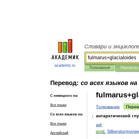
Словари и энциклоп
academic.ru
Толкования
Переводы
Перевод:
со всех языков на
fulmarus+gl
С немецкого на:
Все языки
Толкование
Перев
Со всех языков на:
антарктический
гл
1
Все языки
adj
ornit
.
Silbersturmvoge
Английский