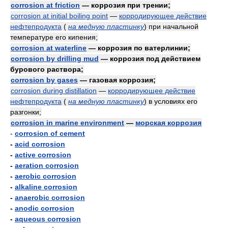
corrosion at friction
— коррозия при трении;
corrosion at initial boiling point
—
корродирующее действие
нефтепродукта
(
на медную пластинку
)
при начальной
температуре его кипения;
corrosion at waterline
— коррозия по ватерлинии;
corrosion by drilling mud
— коррозия под действием
бурового раствора;
corrosion by gases
— газовая коррозия;
corrosion during distillation
—
корродирующее действие
нефтепродукта
(
на медную пластинку
)
в условиях его
разгонки;
corrosion in marine environment
—
морская коррозия
-
corrosion of cement
-
acid corrosion
-
active corrosion
-
aeration corrosion
-
aerobic corrosion
-
alkaline corrosion
-
anaerobic corrosion
-
anodic corrosion
-
aqueous corrosion