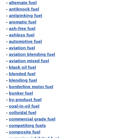
-
alternate fuel
-
antiknock fuel
-
antipinking fuel
-
aromatic fuel
-
ash-free fuel
-
ashless fuel
-
automotive fuel
-
aviation fuel
-
aviation blending fuel
-
aviation mixed fuel
-
black oil fuel
-
blended fuel
-
blending fuel
-
borderline motor fuel
-
bunker fuel
-
by-product fuel
-
coal-in-oil fuel
-
colloidal fuel
-
commercial grade fuel
-
competiting fuels
-
composite fuel