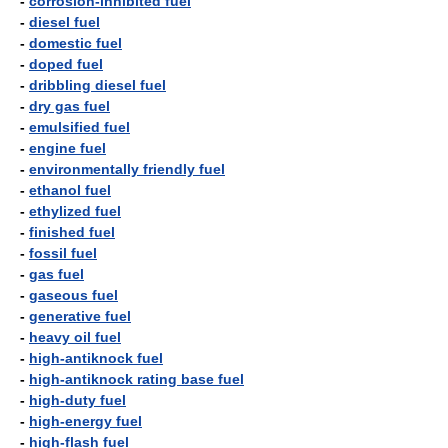
-
corrosion-inhibited fuel
-
diesel fuel
-
domestic fuel
-
doped fuel
-
dribbling diesel fuel
-
dry gas fuel
-
emulsified fuel
-
engine fuel
-
environmentally friendly fuel
-
ethanol fuel
-
ethylized fuel
-
finished fuel
-
fossil fuel
-
gas fuel
-
gaseous fuel
-
generative fuel
-
heavy oil fuel
-
high-antiknock fuel
-
high-antiknock rating base fuel
-
high-duty fuel
-
high-energy fuel
-
high-flash fuel