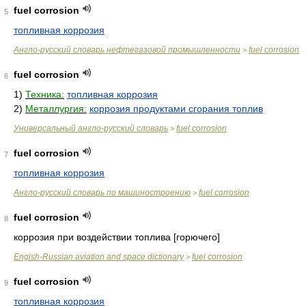
fuel corrosion
5
топливная коррозия
Англо-русский словарь нефтегазовой промышленности
fuel corrosion
>
fuel corrosion
6
1)
Техника:
топливная коррозия
2)
Металлургия:
коррозия продуктами сгорания топлив
Универсальный англо-русский словарь
fuel corrosion
>
fuel corrosion
7
топливная коррозия
Англо-русский словарь по машиностроению
fuel corrosion
>
fuel corrosion
8
коррозия при воздействии топлива [горючего]
Englsh-Russian aviation and space dictionary
fuel corrosion
>
fuel corrosion
9
топливная коррозия