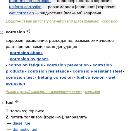
undermining corrosion
—
подповерхностная коррозия
uniform corrosion
—
равномерная [сплошная] коррозия
wet corrosion
—
жидкостная [влажная] коррозия
English-Russian dictionary of aviation and space materials
corrosion
>
corrosion
13
коррозия; ржавление; разъедание; размыв; химическое
растворение; химическая денудация
-
corrosion attack
-
corrosion by gases
-
corrosion fatigue
-
corrosion prevention
-
corrosion
products
-
corrosion resistance
-
corrosion-resistant steel
-
corrosion test
-
fretting corrosion
-
fuel corrosion
-
wet
corrosion
Англо-русский словарь по машиностроению
corrosion
>
fuel
14
1.
топливо; горючее
2.
питать топливом [горючим], заправлять
—
diesel fuel
—
domestic fuel