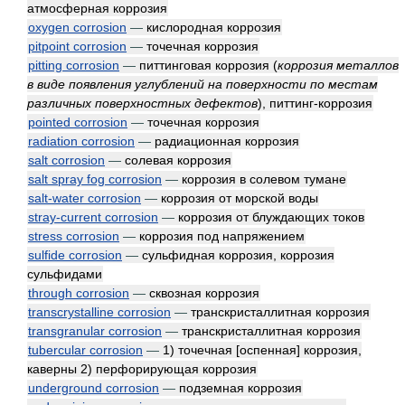
атмосферная коррозия
oxygen corrosion
—
кислородная коррозия
pitpoint corrosion
—
точечная коррозия
pitting corrosion
—
питтинговая коррозия
(
коррозия металлов
в виде появления углублений на поверхности по местам
различных поверхностных дефектов
)
, питтинг-коррозия
pointed corrosion
—
точечная коррозия
radiation corrosion
—
радиационная коррозия
salt corrosion
—
солевая коррозия
salt spray fog corrosion
—
коррозия в солевом тумане
salt-water corrosion
—
коррозия от морской воды
stray-current corrosion
—
коррозия от блуждающих токов
stress corrosion
—
коррозия под напряжением
sulfide corrosion
—
сульфидная коррозия, коррозия
сульфидами
through corrosion
—
сквозная коррозия
transcrystalline corrosion
—
транскристаллитная коррозия
transgranular corrosion
—
транскристаллитная коррозия
tubercular corrosion
—
1) точечная [оспенная] коррозия,
каверны 2) перфорирующая коррозия
underground corrosion
—
подземная коррозия