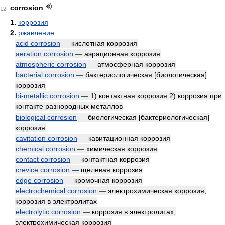
corrosion
12
1.
коррозия
2.
ржавление
acid corrosion
—
кислотная коррозия
aeration corrosion
—
аэрационная коррозия
atmospheric corrosion
—
атмосферная коррозия
bacterial corrosion
—
бактериологическая [биологическая]
коррозия
bi-metallic corrosion
—
1) контактная коррозия 2) коррозия при
контакте разнородных металлов
biological corrosion
—
биологическая [бактериологическая]
коррозия
cavitation corrosion
—
кавитационная коррозия
chemical corrosion
—
химическая коррозия
contact corrosion
—
контактная коррозия
crevice corrosion
—
щелевая коррозия
edge corrosion
—
кромочная коррозия
electrochemical corrosion
—
электрохимическая коррозия,
коррозия в электролитах
electrolytic corrosion
—
коррозия в электролитах,
электрохимическая коррозия