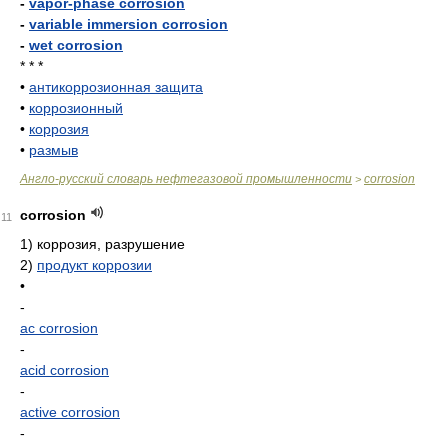
-
vapor-phase corrosion
-
variable immersion corrosion
-
wet corrosion
* * *
•
антикоррозионная защита
•
коррозионный
•
коррозия
•
размыв
Англо-русский словарь нефтегазовой промышленности
corrosion
>
corrosion
11
1)
коррозия, разрушение
2)
продукт коррозии
•
-
ac corrosion
-
acid corrosion
-
active corrosion
-