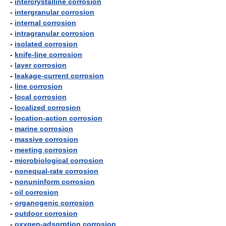
-
intercrystalline corrosion
-
intergranular corrosion
-
internal corrosion
-
intragranular corrosion
-
isolated corrosion
-
knife-line corrosion
-
layer corrosion
-
leakage-current corrosion
-
line corrosion
-
local corrosion
-
localized corrosion
-
location-action corrosion
-
marine corrosion
-
massive corrosion
-
meeting corrosion
-
microbiological corrosion
-
nonequal-rate corrosion
-
nonuninform corrosion
-
oil corrosion
-
organogenic corrosion
-
outdoor corrosion
-
oxygen-adsorption corrosion