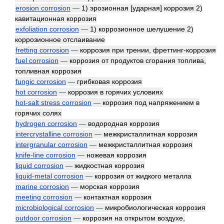
erosion corrosion
—
1) эрозионная [ударная] коррозия 2)
кавитационная коррозия
exfoliation corrosion
—
1) коррозионное шелушение 2)
коррозионное отслаивание
fretting corrosion
—
коррозия при трении, фреттинг-коррозия
fuel corrosion
—
коррозия от продуктов сгорания топлива,
топливная коррозия
fungic corrosion
—
грибковая коррозия
hot corrosion
—
коррозия в горячих условиях
hot-salt stress corrosion
—
коррозия под напряжением в
горячих солях
hydrogen corrosion
—
водородная коррозия
intercrystalline corrosion
—
межкристаллитная коррозия
intergranular corrosion
—
межкристаллитная коррозия
knife-line corrosion
—
ножевая коррозия
liquid corrosion
—
жидкостная коррозия
liquid-metal corrosion
—
коррозия от жидкого металла
marine corrosion
—
морская коррозия
meeting corrosion
—
контактная коррозия
microbiological corrosion
—
микробиологическая коррозия
outdoor corrosion
—
коррозия на открытом воздухе,