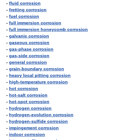
-
fluid corrosion
-
fretting corrosion
-
fuel corrosion
-
full immersion corrosion
-
full immersion honeycomb corrosion
-
galvanic corrosion
-
gaseous corrosion
-
gas-phase corrosion
-
gas-side corrosion
-
general corrosion
-
grain-boundary corrosion
-
heavy local pitting corrosion
-
high-temperature corrosion
-
hot corrosion
-
hot-salt corrosion
-
hot-spot corrosion
-
hydrogen corrosion
-
hydrogen-evolution corrosion
-
hydrogen-sulfide corrosion
-
impingement corrosion
-
indoor corrosion