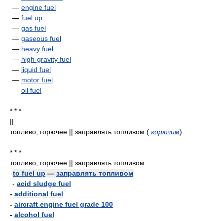
—
engine fuel
—
fuel up
—
gas fuel
—
gaseous fuel
—
heavy fuel
—
high-gravity fuel
—
liquid fuel
—
motor fuel
—
oil fuel
* * *
||
топливо; горючее || заправлять топливом
(
горючим
)
* * *
топливо, горючее || заправлять топливом
to fuel up
—
заправлять топливом
-
acid sludge fuel
-
additional fuel
-
aircraft engine fuel grade 100
-
alcohol fuel