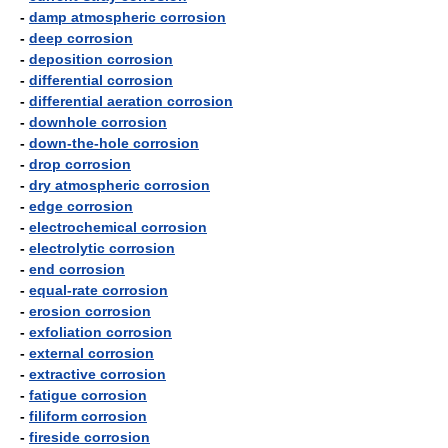
-
damp atmospheric corrosion
-
deep corrosion
-
deposition corrosion
-
differential corrosion
-
differential aeration corrosion
-
downhole corrosion
-
down-the-hole corrosion
-
drop corrosion
-
dry atmospheric corrosion
-
edge corrosion
-
electrochemical corrosion
-
electrolytic corrosion
-
end corrosion
-
equal-rate corrosion
-
erosion corrosion
-
exfoliation corrosion
-
external corrosion
-
extractive corrosion
-
fatigue corrosion
-
filiform corrosion
-
fireside corrosion