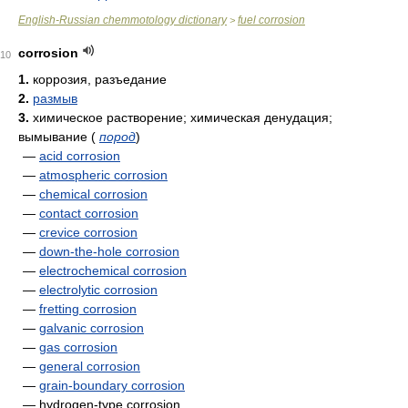
English-Russian chemmotology dictionary
fuel corrosion
>
corrosion
10
1.
коррозия, разъедание
2.
размыв
3.
химическое растворение; химическая денудация;
вымывание
(
пород
)
—
acid corrosion
—
atmospheric corrosion
—
chemical corrosion
—
contact corrosion
—
crevice corrosion
—
down-the-hole corrosion
—
electrochemical corrosion
—
electrolytic corrosion
—
fretting corrosion
—
galvanic corrosion
—
gas corrosion
—
general corrosion
—
grain-boundary corrosion
— hydrogen-type corrosion