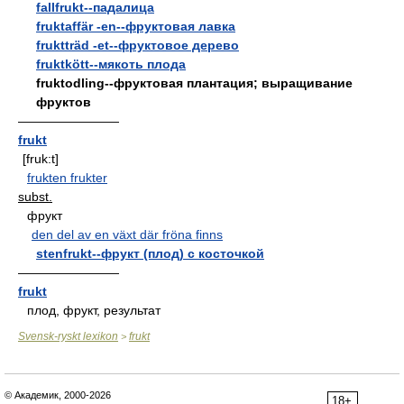
fallfrukt--падалица
fruktaffär -en--фруктовая лавка
fruktträd -et--фруктовое дерево
fruktkött--мякоть плода
fruktodling--фруктовая плантация; выращивание
фруктов
————————
frukt
[fruk:t]
frukten frukter
subst.
фрукт
den del av en växt där fröna finns
stenfrukt--фрукт (плод) с косточкой
————————
frukt
плод, фрукт, результат
Svensk-ryskt lexikon
frukt
>
© Академик, 2000-2026
18+