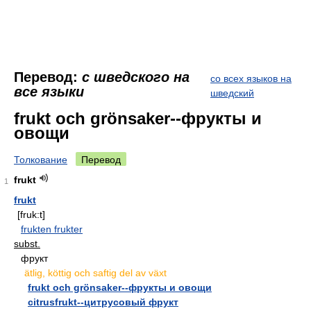
Перевод:
с шведского на
со всех языков на
все языки
шведский
frukt och grönsaker--фрукты и
овощи
Толкование
Перевод
frukt
1
frukt
[fruk:t]
frukten frukter
subst.
фрукт
ätlig, köttig och saftig del av växt
frukt och grönsaker--фрукты и овощи
citrusfrukt--цитрусовый фрукт