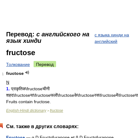
Перевод:
с английского на
с языка хинди на
язык хинди
английский
fructose
Толкование
Перевод
fructose
1
N
1.
प्राकृतिक\fructoseचीनी
शहद\fructoseया\fructoseफलों\fructoseके\fructoseरस\fructoseमें\fructoseपा
Fruits contain fructose.
English-Hindi dictionary
fructose
>
См. также в других словарях:
Fructose
— α D Fructofuranose et β D Fructofuranose …