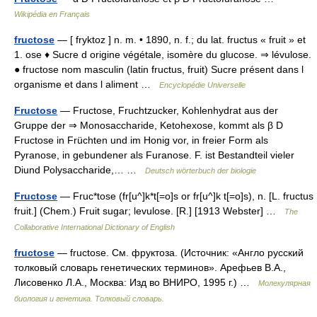
Wikipédia en Français
fructose
— [ fryktoz ] n. m. • 1890, n. f.; du lat. fructus « fruit » et
1. ose ♦ Sucre d origine végétale, isomère du glucose. ⇒ lévulose.
● fructose nom masculin (latin fructus, fruit) Sucre présent dans l
organisme et dans l aliment …
Encyclopédie Universelle
Fructose
— Fructose, Fruchtzucker, Kohlenhydrat aus der
Gruppe der ⇒ Monosaccharide, Ketohexose, kommt als β D
Fructose in Früchten und im Honig vor, in freier Form als
Pyranose, in gebundener als Furanose. F. ist Bestandteil vieler
Diund Polysaccharide,… …
Deutsch wörterbuch der biologie
Fructose
— Fruc*tose (fr[u^]k*t[=o]s or fr[u^]k t[=o]s), n. [L. fructus
fruit.] (Chem.) Fruit sugar; levulose. [R.] [1913 Webster] …
The
Collaborative International Dictionary of English
fructose
— fructose. См. фруктоза. (Источник: «Англо русский
толковый словарь генетических терминов». Арефьев В.А.,
Лисовенко Л.А., Москва: Изд во ВНИРО, 1995 г.) …
Молекулярная
биология и генетика. Толковый словарь.