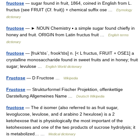
fructose
— sugar found in fruit, 1864, coined in English from L.
fructus (see FRUIT (Cf. fruit)) + chemical suffix ose …
Etymology
dictionary
fructose
— ► NOUN Chemistry ▪ a simple sugar found chiefly in
honey and fruit. ORIGIN from Latin fructus fruit …
English terms
dictionary
fructose
— [fruk′tōs΄, frook′tōs] n. [< L fructus, FRUIT + OSE1] a
crystalline monosaccharide found in sweet fruits and in honey; fruit
sugar; levulose …
English World dictionary
Fructose
— D Fructose …
Wikipedia
Fructose
— Strukturformel Fischer Projektion, offenkettige
Darstellung Allgemeines Name …
Deutsch Wikipedia
fructose
— The d isomer (also referred to as fruit sugar,
levoglucose, levulose, and d arabino 2 hexulose) is a 2
ketohexose that is physiologically the most important of the
ketohexoses and one of the two products of sucrose hydrolysis; it
is metabolized… …
Medical dictionary