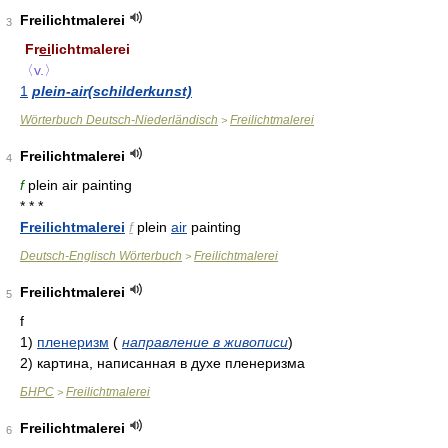
Freilichtmalerei
3
Fr
ei
lichtmalerei
〈v.〉
1
plein-air(schilderkunst)
Wörterbuch Deutsch-Niederländisch
Freilichtmalerei
>
Freilichtmalerei
4
f
plein air painting
* * *
Freilichtmalerei
f
plein
air
painting
Deutsch-Englisch Wörterbuch
Freilichtmalerei
>
Freilichtmalerei
5
f
1)
пленеризм
(
направление в живописи
)
2)
картина, написанная в духе пленеризма
БНРС
Freilichtmalerei
>
Freilichtmalerei
6