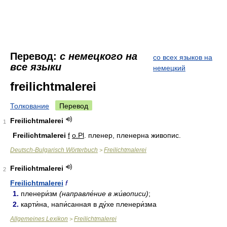
Перевод:
с немецкого на
со всех языков на
все языки
немецкий
freilichtmalerei
Толкование
Перевод
Freilichtmalerei
1
Fr
ei
lichtmalerei
f
o.
Pl
. пленер, пленерна живопис.
Deutsch-Bulgarisch Wörterbuch
Freilichtmalerei
>
Freilichtmalerei
2
Freilichtmalerei
f
1.
пленери́зм
(направле́ние в жи́вописи)
;
2.
карти́на, напи́санная в ду́хе пленери́зма
Allgemeines Lexikon
Freilichtmalerei
>