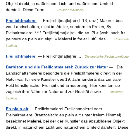
Objekt direkt, in natürlichem Licht und natürlichem Umfeld
darstellt. Diese Form… …
Deutsch Wikipedia
Freilichtmalerei
— Frei|licht|ma|le|rei 〈f. 18; unz.〉 Malerei, bes.
von Landschaften, nicht im Atelier, sondern im Freien; Sy
Pleinairmalerei * * * Frei|licht|ma|le|rei, die <o. Pl.> [wohl nach frz.
peinture de plein air, eigtl. = Malerei in freier Luft]: das …
Universal-
Lexikon
Freilichtmalerei
— Frei|licht|ma|le|rei …
Die deutsche Rechtschreibung
Barbizon und die Freilichtmalerei: Zurück zur Natur
— Die
Landschaftsmalerei besonders die Freilichtmalerei direkt in der
Natur war für viele Künstler des 19. Jahrhunderts das zentrale
Feld künstlerischer Freiheit und Erneuerung. Hier konnten sie
zugleich ihre Nähe zur Natur und zur Realität sowie …
Universal-
Lexikon
En plain air
— Freilichtmalerei Freilichtmalerei oder
Pleinairmalerei (französisch: en plein air: unter freiem Himmel)
bezeichnet Malerei, bei der der Künstler das abzubildene Objekt
direkt, in natürlichem Licht und natürlichem Umfeld darstellt. Diese