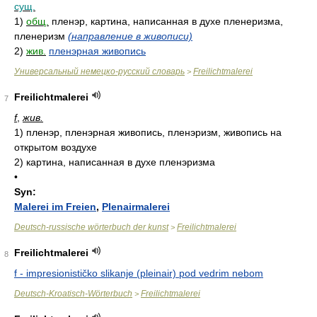
сущ.
1)
общ.
пленэр, картина, написанная в духе пленеризма,
пленеризм
(направление в живописи)
2)
жив.
пленэрная живопись
Универсальный немецко-русский словарь
Freilichtmalerei
>
Freilichtmalerei
7
f
,
жив.
1)
пленэр, пленэрная живопись, пленэризм, живопись на
открытом воздухе
2)
картина, написанная в духе пленэризма
•
Syn:
Malerei im Freien
,
Plenairmalerei
Deutsch-russische wörterbuch der kunst
Freilichtmalerei
>
Freilichtmalerei
8
f - impresionističko slikanje (pleinair) pod vedrim nebom
Deutsch-Kroatisch-Wörterbuch
Freilichtmalerei
>