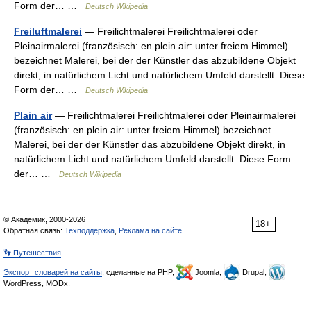
Form der… …
Deutsch Wikipedia
Freiluftmalerei
— Freilichtmalerei Freilichtmalerei oder
Pleinairmalerei (französisch: en plein air: unter freiem Himmel)
bezeichnet Malerei, bei der der Künstler das abzubildene Objekt
direkt, in natürlichem Licht und natürlichem Umfeld darstellt. Diese
Form der… …
Deutsch Wikipedia
Plain air
— Freilichtmalerei Freilichtmalerei oder Pleinairmalerei
(französisch: en plein air: unter freiem Himmel) bezeichnet
Malerei, bei der der Künstler das abzubildene Objekt direkt, in
natürlichem Licht und natürlichem Umfeld darstellt. Diese Form
der… …
Deutsch Wikipedia
© Академик, 2000-2026
18+
Обратная связь:
Техподдержка
,
Реклама на сайте
👣 Путешествия
Экспорт словарей на сайты
, сделанные на PHP,
Joomla,
Drupal,
WordPress, MODx.