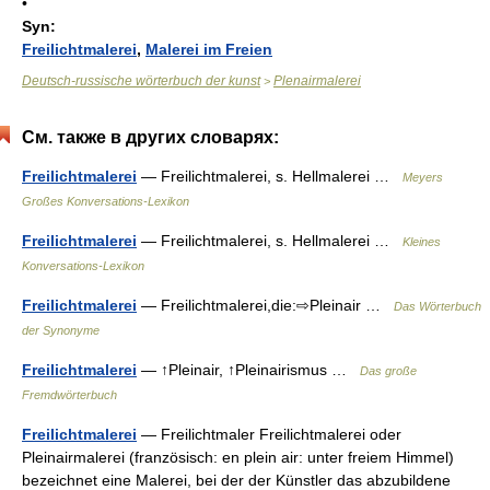
•
Syn:
Freilichtmalerei
,
Malerei im Freien
Deutsch-russische wörterbuch der kunst
Plenairmalerei
>
См. также в других словарях:
Freilichtmalerei
— Freilichtmalerei, s. Hellmalerei …
Meyers
Großes Konversations-Lexikon
Freilichtmalerei
— Freilichtmalerei, s. Hellmalerei …
Kleines
Konversations-Lexikon
Freilichtmalerei
— Freilichtmalerei,die:⇨Pleinair …
Das Wörterbuch
der Synonyme
Freilichtmalerei
— ↑Pleinair, ↑Pleinairismus …
Das große
Fremdwörterbuch
Freilichtmalerei
— Freilichtmaler Freilichtmalerei oder
Pleinairmalerei (französisch: en plein air: unter freiem Himmel)
bezeichnet eine Malerei, bei der der Künstler das abzubildene