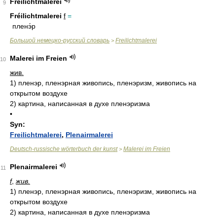
Freilichtmalerei
9
Fréilichtmalerei
f
=
пленэ́р
Большой немецко-русский словарь
Freilichtmalerei
>
Malerei im Freien
10
жив.
1)
пленэр, пленэрная живопись, пленэризм, живопись на
открытом воздухе
2)
картина, написанная в духе пленэризма
•
Syn:
Freilichtmalerei
,
Plenairmalerei
Deutsch-russische wörterbuch der kunst
Malerei im Freien
>
Plenairmalerei
11
f
,
жив.
1)
пленэр, пленэрная живопись, пленэризм, живопись на
открытом воздухе
2)
картина, написанная в духе пленэризма