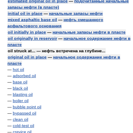
estimated original oil in place
—
подсчитанные начальные
запасы нефти (в пласте)
initial oil in place
—
начальные запасы нефти
mixed asphaltic base oil
—
нефть смешанного
асфальтового основания
oil initially in place
—
начальные запасы нефти в пласте
oil originally in reservoir
—
начальное содержание нефти в
пласте
oil struck at... — нефть встречена на глубине...
original oil in place
—
начальное содержание нефти в
пласте
—
hot oil
—
adsorbed oil
—
base oil
—
black oil
—
blasting oil
—
boiler oil
—
bubble point oil
—
bypassed oil
—
clean oil
—
cold-test oil
—
crevice oil