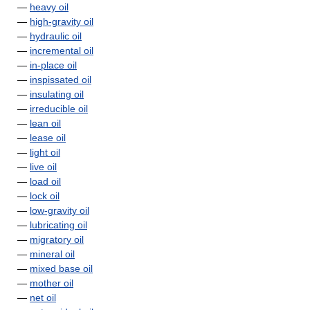
—
heavy oil
—
high-gravity oil
—
hydraulic oil
—
incremental oil
—
in-place oil
—
inspissated oil
—
insulating oil
—
irreducible oil
—
lean oil
—
lease oil
—
light oil
—
live oil
—
load oil
—
lock oil
—
low-gravity oil
—
lubricating oil
—
migratory oil
—
mineral oil
—
mixed base oil
—
mother oil
—
net oil