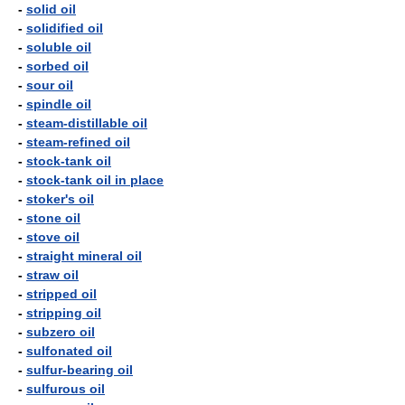
-
solid oil
-
solidified oil
-
soluble oil
-
sorbed oil
-
sour oil
-
spindle oil
-
steam-distillable oil
-
steam-refined oil
-
stock-tank oil
-
stock-tank oil in place
-
stoker's oil
-
stone oil
-
stove oil
-
straight mineral oil
-
straw oil
-
stripped oil
-
stripping oil
-
subzero oil
-
sulfonated oil
-
sulfur-bearing oil
-
sulfurous oil