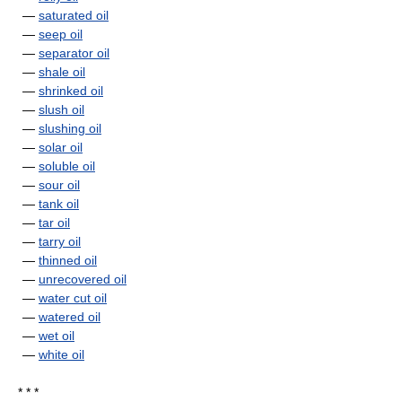
—
saturated oil
—
seep oil
—
separator oil
—
shale oil
—
shrinked oil
—
slush oil
—
slushing oil
—
solar oil
—
soluble oil
—
sour oil
—
tank oil
—
tar oil
—
tarry oil
—
thinned oil
—
unrecovered oil
—
water cut oil
—
watered oil
—
wet oil
—
white oil
* * *