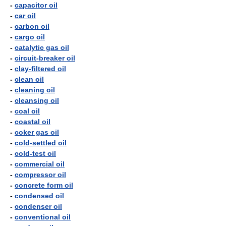
-
capacitor oil
-
car oil
-
carbon oil
-
cargo oil
-
catalytic gas oil
-
circuit-breaker oil
-
clay-filtered oil
-
clean oil
-
cleaning oil
-
cleansing oil
-
coal oil
-
coastal oil
-
coker gas oil
-
cold-settled oil
-
cold-test oil
-
commercial oil
-
compressor oil
-
concrete form oil
-
condensed oil
-
condenser oil
-
conventional oil