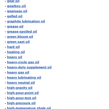
-
gear oil
-
gearbox oil
-
gearcase oil
-
gelled oil
-
graphite lubrication oil
-
grease oil
-
grease-spoiled oil
-
green bloom oil
-
green cast oil
-
hard oil
-
heating oil
-
heavy oil
-
heavy-cycle gas oil
-
heavy-duty supplement oil
-
heavy gas oil
-
heavy lubricating oil
-
heavy neutral oil
-
high-gravity oil
-
high-pour-point oil
-
high-pour-test oil
-
high-pressure oil
-
high-temperature shale oil