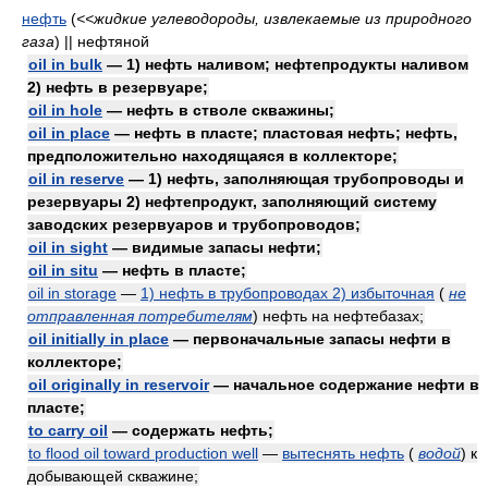
нефть
(
<<жидкие углеводороды, извлекаемые из природного
газа
)
|| нефтяной
oil in bulk
— 1) нефть наливом; нефтепродукты наливом
2) нефть в резервуаре;
oil in hole
— нефть в стволе скважины;
oil in place
— нефть в пласте; пластовая нефть; нефть,
предположительно находящаяся в коллекторе;
oil in reserve
— 1) нефть, заполняющая трубопроводы и
резервуары 2) нефтепродукт, заполняющий систему
заводских резервуаров и трубопроводов;
oil in sight
— видимые запасы нефти;
oil in situ
— нефть в пласте;
oil in storage
—
1) нефть в трубопроводах 2) избыточная
(
не
отправленная потребителям
)
нефть на нефтебазах;
oil initially in place
— первоначальные запасы нефти в
коллекторе;
oil originally in reservoir
— начальное содержание нефти в
пласте;
to carry oil
— содержать нефть;
to flood oil toward production well
—
вытеснять нефть
(
водой
)
к
добывающей скважине;