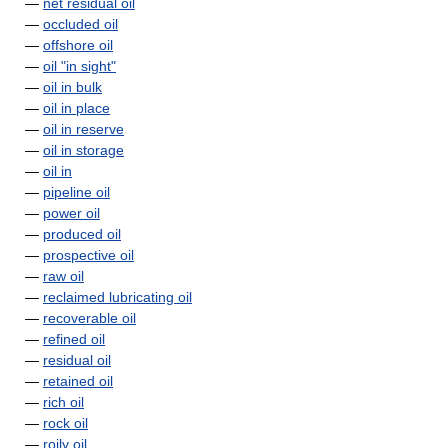
—
net residual oil
—
occluded oil
—
offshore oil
—
oil "in sight"
—
oil in bulk
—
oil in place
—
oil in reserve
—
oil in storage
—
oil in
—
pipeline oil
—
power oil
—
produced oil
—
prospective oil
—
raw oil
—
reclaimed lubricating oil
—
recoverable oil
—
refined oil
—
residual oil
—
retained oil
—
rich oil
—
rock oil
—
roily oil