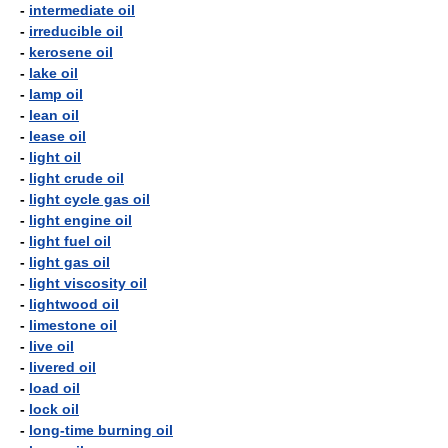
-
intermediate oil
-
irreducible oil
-
kerosene oil
-
lake oil
-
lamp oil
-
lean oil
-
lease oil
-
light oil
-
light crude oil
-
light cycle gas oil
-
light engine oil
-
light fuel oil
-
light gas oil
-
light viscosity oil
-
lightwood oil
-
limestone oil
-
live oil
-
livered oil
-
load oil
-
lock oil
-
long-time burning oil