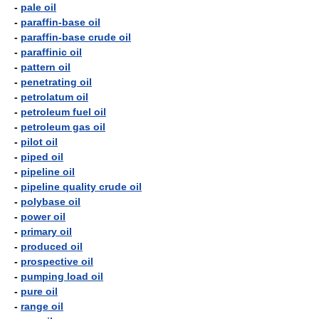
-
pale oil
-
paraffin-base oil
-
paraffin-base crude oil
-
paraffinic oil
-
pattern oil
-
penetrating oil
-
petrolatum oil
-
petroleum fuel oil
-
petroleum gas oil
-
pilot oil
-
piped oil
-
pipeline oil
-
pipeline quality crude oil
-
polybase oil
-
power oil
-
primary oil
-
produced oil
-
prospective oil
-
pumping load oil
-
pure oil
-
range oil