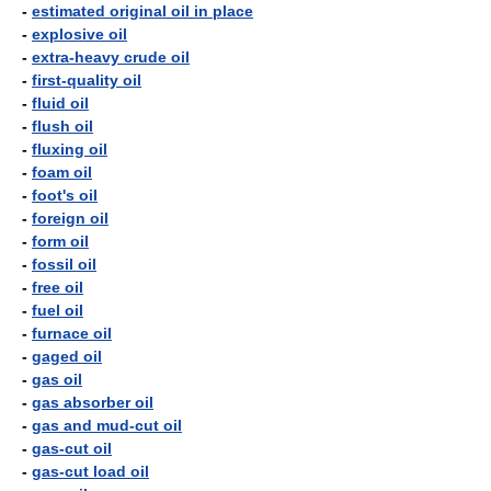
-
estimated original oil in place
-
explosive oil
-
extra-heavy crude oil
-
first-quality oil
-
fluid oil
-
flush oil
-
fluxing oil
-
foam oil
-
foot's oil
-
foreign oil
-
form oil
-
fossil oil
-
free oil
-
fuel oil
-
furnace oil
-
gaged oil
-
gas oil
-
gas absorber oil
-
gas and mud-cut oil
-
gas-cut oil
-
gas-cut load oil