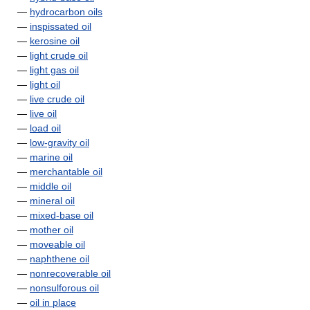
—
hydrocarbon oils
—
inspissated oil
—
kerosine oil
—
light crude oil
—
light gas oil
—
light oil
—
live crude oil
—
live oil
—
load oil
—
low-gravity oil
—
marine oil
—
merchantable oil
—
middle oil
—
mineral oil
—
mixed-base oil
—
mother oil
—
moveable oil
—
naphthene oil
—
nonrecoverable oil
—
nonsulforous oil
—
oil in place