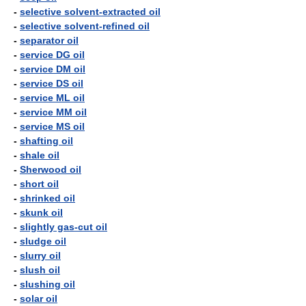
-
selective solvent-extracted oil
-
selective solvent-refined oil
-
separator oil
-
service DG oil
-
service DM oil
-
service DS oil
-
service ML oil
-
service MM oil
-
service MS oil
-
shafting oil
-
shale oil
-
Sherwood oil
-
short oil
-
shrinked oil
-
skunk oil
-
slightly gas-cut oil
-
sludge oil
-
slurry oil
-
slush oil
-
slushing oil
-
solar oil