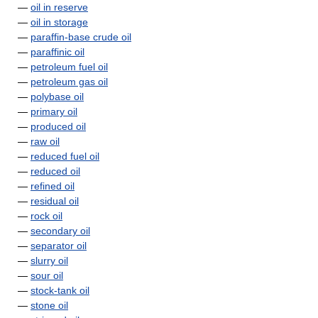
—
oil in reserve
—
oil in storage
—
paraffin-base crude oil
—
paraffinic oil
—
petroleum fuel oil
—
petroleum gas oil
—
polybase oil
—
primary oil
—
produced oil
—
raw oil
—
reduced fuel oil
—
reduced oil
—
refined oil
—
residual oil
—
rock oil
—
secondary oil
—
separator oil
—
slurry oil
—
sour oil
—
stock-tank oil
—
stone oil