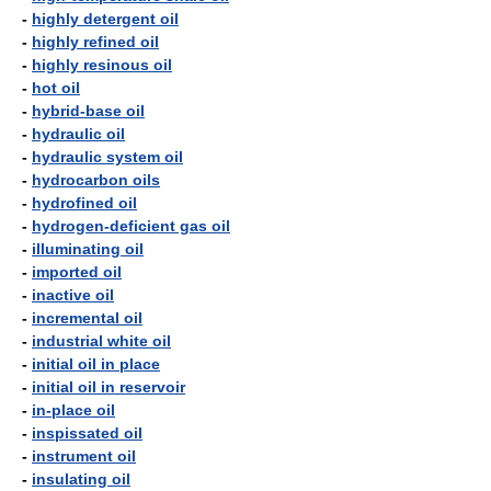
-
highly detergent oil
-
highly refined oil
-
highly resinous oil
-
hot oil
-
hybrid-base oil
-
hydraulic oil
-
hydraulic system oil
-
hydrocarbon oils
-
hydrofined oil
-
hydrogen-deficient gas oil
-
illuminating oil
-
imported oil
-
inactive oil
-
incremental oil
-
industrial white oil
-
initial oil in place
-
initial oil in reservoir
-
in-place oil
-
inspissated oil
-
instrument oil
-
insulating oil