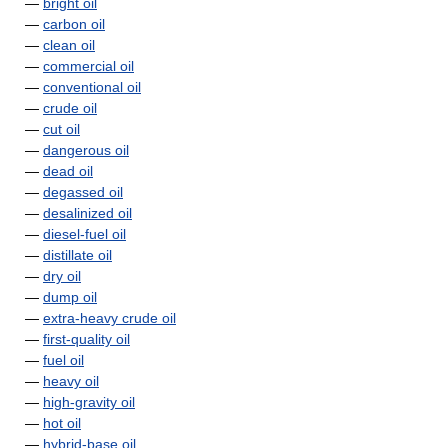
—
bright oil
—
carbon oil
—
clean oil
—
commercial oil
—
conventional oil
—
crude oil
—
cut oil
—
dangerous oil
—
dead oil
—
degassed oil
—
desalinized oil
—
diesel-fuel oil
—
distillate oil
—
dry oil
—
dump oil
—
extra-heavy crude oil
—
first-quality oil
—
fuel oil
—
heavy oil
—
high-gravity oil
—
hot oil
—
hybrid-base oil