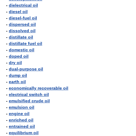
-
dielectrical oil
-
diesel oil
-
diesel-fuel oil
-
dispersed oil
-
dissolved oil
-
distillate oil
-
distillate fuel oil
-
domestic oil
-
doped oil
-
dry oil
-
dual-purpose oil
-
dump oil
-
earth oil
-
economically recoverable oil
-
electrical switch oil
-
emulsified crude oil
-
emulsion oil
-
engine oil
-
enriched oil
-
entrained oil
-
equilibrium oil