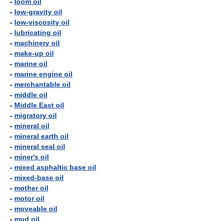
-
loom oil
-
low-gravity oil
-
low-viscosity oil
-
lubricating oil
-
machinery oil
-
make-up oil
-
marine oil
-
marine engine oil
-
merchantable oil
-
middle oil
-
Middle East oil
-
migratory oil
-
mineral oil
-
mineral earth oil
-
mineral seal oil
-
miner's oil
-
mixed asphaltic base oil
-
mixed-base oil
-
mother oil
-
motor oil
-
moveable oil
-
mud oil