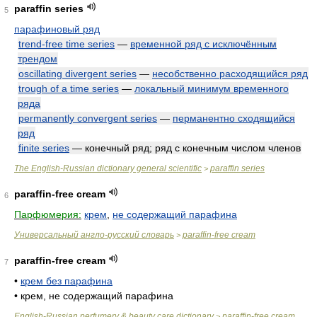
paraffin series
5
парафиновый ряд
trend-free time series
—
временной ряд с исключённым
трендом
oscillating divergent series
—
несобственно расходящийся ряд
trough of a time series
—
локальный минимум временного
ряда
permanently convergent series
—
перманентно сходящийся
ряд
finite series
— конечный ряд; ряд с конечным числом членов
The English-Russian dictionary general scientific
paraffin series
>
paraffin-free cream
6
Парфюмерия:
крем
,
не содержащий парафина
Универсальный англо-русский словарь
paraffin-free cream
>
paraffin-free cream
7
•
крем без парафина
•
крем, не содержащий парафина
English-Russian perfumery & beauty care dictionary
paraffin-free cream
>