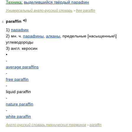
Техника:
выделившийся твёрдый парафин
Универсальный англо-русский словарь
free paraffin
>
paraffin
4
1)
парафин
2)
мн. ч.
парафины
,
алканы
, предельные [насыщенные\]
углеводороды
3)
англ. керосин
•
-
average paraffins
-
free paraffin
-
liquid paraffin
-
nature paraffin
-
white paraffin
Англо-русский словарь технических терминов
paraffin
>