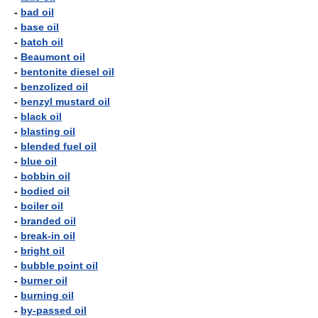
-
bad oil
-
base oil
-
batch oil
-
Beaumont oil
-
bentonite diesel oil
-
benzolized oil
-
benzyl mustard oil
-
black oil
-
blasting oil
-
blended fuel oil
-
blue oil
-
bobbin oil
-
bodied oil
-
boiler oil
-
branded oil
-
break-in oil
-
bright oil
-
bubble point oil
-
burner oil
-
burning oil
-
by-passed oil