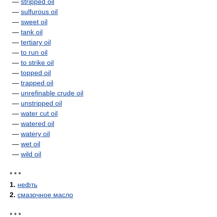
—
stripped oil
—
sulfurous oil
—
sweet oil
—
tank oil
—
tertiary oil
—
to run oil
—
to strike oil
—
topped oil
—
trapped oil
—
unrefinable crude oil
—
unstripped oil
—
water cut oil
—
watered oil
—
watery oil
—
wet oil
—
wild oil
* * *
1.
нефть
2.
смазочное масло
* * *