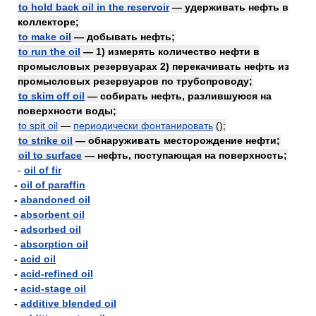
to hold back oil in the reservoir
— удерживать нефть в
коллекторе;
to make oil
— добывать нефть;
to run the oil
— 1) измерять количество нефти в
промысловых резервуарах 2) перекачивать нефть из
промысловых резервуаров по трубопроводу;
to skim off oil
— собирать нефть, разлившуюся на
поверхности воды;
to spit oil
—
периодически фонтанировать
()
;
to strike oil
— обнаруживать месторождение нефти;
oil to surface
— нефть, поступающая на поверхность;
-
oil of fir
-
oil of paraffin
-
abandoned oil
-
absorbent oil
-
adsorbed oil
-
absorption oil
-
acid oil
-
acid-refined oil
-
acid-stage oil
-
additive blended oil