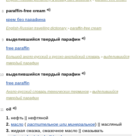
paraffin-free cream
8
крем без парафина
English-Russian travelling dictionary
paraffin-free cream
>
выделившийся твердый парафин
9
free paraffin
Большой англо-русский и русско-английский словарь
выделившийся
>
твердый парафин
выделившийся твердый парафин
10
free paraffin
Англо-русский словарь технических терминов
выделившийся
>
твердый парафин
oil
11
1.
нефть || нефтяной
2.
масло
(
растительное или минеральное
)
|| масляный
3.
жидкая смазка, смазочное масло || смазывать