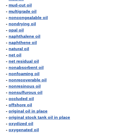
-
mud-cut oil
-
multigrade oil
-
noncongealable oil
-
nondrying oil
-
opal oil
-
naphthalene oil
-
naphthene oil
-
natural oil
-
net oil
-
net residual oil
-
nonabsorbent oil
-
nonfoaming oil
-
nonrecoverable oil
-
nonresinous oil
-
nonsulfurous oil
-
occluded oil
-
offshore oil
-
original oil in place
-
original stock tank oil in place
-
oxydized oil
-
oxygenated oil