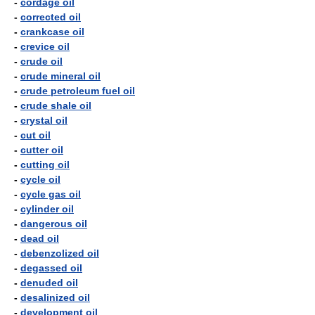
-
cordage oil
-
corrected oil
-
crankcase oil
-
crevice oil
-
crude oil
-
crude mineral oil
-
crude petroleum fuel oil
-
crude shale oil
-
crystal oil
-
cut oil
-
cutter oil
-
cutting oil
-
cycle oil
-
cycle gas oil
-
cylinder oil
-
dangerous oil
-
dead oil
-
debenzolized oil
-
degassed oil
-
denuded oil
-
desalinized oil
-
development oil