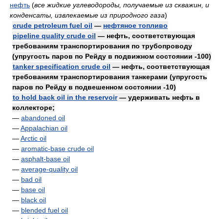
нефть
(
все жидкие углеводороды, получаемые из скважин, и
конденсаты, извлекаемые из природного газа
)
crude petroleum fuel oil
—
нефтяное топливо
pipeline quality crude oil
— нефть, соответствующая
требованиям транспортирования по трубопроводу
(упругость паров по Рейду в подвижном состоянии -100)
tanker specification crude oil
— нефть, соответствующая
требованиям транспортирования танкерами (упругость
паров по Рейду в подвешенном состоянии -10)
to hold back oil in the reservoir
— удерживать нефть в
коллекторе;
—
abandoned oil
—
Appalachian oil
—
Arctic oil
—
aromatic-base crude oil
—
asphalt-base oil
—
average-quality oil
—
bad oil
—
base oil
—
black oil
—
blended fuel oil