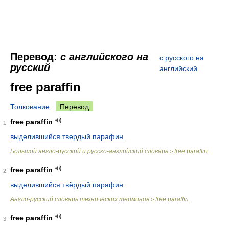
Перевод:
с английского на
с русского на
русский
английский
free paraffin
Толкование
Перевод
free paraffin
1
выделившийся твердый парафин
Большой англо-русский и русско-английский словарь
free paraffin
>
free paraffin
2
выделившийся твёрдый парафин
Англо-русский словарь технических терминов
free paraffin
>
free paraffin
3