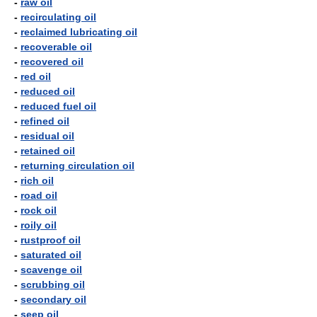
-
raw oil
-
recirculating oil
-
reclaimed lubricating oil
-
recoverable oil
-
recovered oil
-
red oil
-
reduced oil
-
reduced fuel oil
-
refined oil
-
residual oil
-
retained oil
-
returning circulation oil
-
rich oil
-
road oil
-
rock oil
-
roily oil
-
rustproof oil
-
saturated oil
-
scavenge oil
-
scrubbing oil
-
secondary oil
-
seep oil