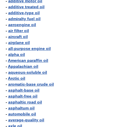
-
additive motor oil
-
additive treated oil
-
additive-type oil
-
admiralty fuel oil
-
aeroengine oil
-
air filter oil
-
aircraft oil
-
airplane oil
-
all-purpose engine oil
-
alpha oil
-
American paraffin oil
-
Appalachian oil
-
aqueous-soluble oil
-
Arctic oil
-
aromatic-base crude oil
-
asphalt-base oil
-
asphalt-free oil
-
asphaltic road oil
-
asphaltum oil
-
automobile oil
-
average-quality oil
-
axle oil