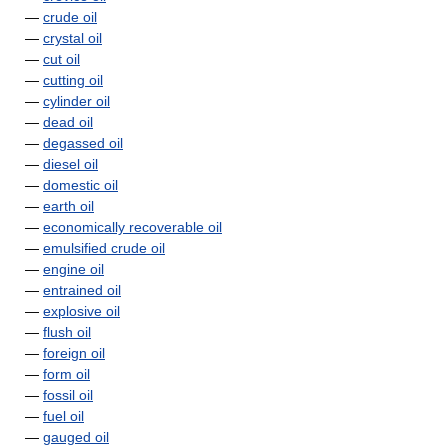
—
crude oil
—
crystal oil
—
cut oil
—
cutting oil
—
cylinder oil
—
dead oil
—
degassed oil
—
diesel oil
—
domestic oil
—
earth oil
—
economically recoverable oil
—
emulsified crude oil
—
engine oil
—
entrained oil
—
explosive oil
—
flush oil
—
foreign oil
—
form oil
—
fossil oil
—
fuel oil
—
gauged oil