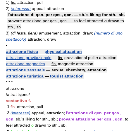
1)
fis.
attraction, pull
2)
(interesse)
appeal, attraction
l'attrazione di qcn. per qcs., qcn. — sb.'s liking for sth., sb.
provare attrazione per qcs., qcn. — to feel attracted
o
drawn to
sth., sb
3)
(di festa, fiera)
amusement, attraction, draw;
(numero di uno
spettacolo)
attraction, draw
•
attrazione fisica
—
physical attraction
attrazione gravitazionale
—
fis.
gravitational pull
o
attraction
attrazione magnetica
—
fis.
magnetic attraction
attrazione sessuale
— sexual chemistry, attraction
attrazione turistica
—
tourist attraction
* * *
attrazione
/attrat'tsjone/
sostantivo f.
1
fis.
attraction, pull
2
(interesse)
appeal, attraction;
l'attrazione di qcn. per qcs.,
qcn.
sb.'s liking for sth., sb.;
provare attrazione per qcs., qcn.
to
feel attracted
o
drawn to sth., sb.