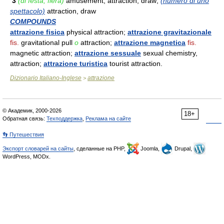
3
(di festa, fiera)
amusement, attraction, draw;
(numero di uno
spettacolo)
attraction, draw
COMPOUNDS
attrazione fisica
physical attraction;
attrazione gravitazionale
fis.
gravitational pull
o
attraction;
attrazione magnetica
fis.
magnetic attraction;
attrazione sessuale
sexual chemistry,
attraction;
attrazione turistica
tourist attraction.
Dizionario Italiano-Inglese
attrazione
>
© Академик, 2000-2026
18+
Обратная связь:
Техподдержка
,
Реклама на сайте
👣 Путешествия
Экспорт словарей на сайты
, сделанные на PHP,
Joomla,
Drupal,
WordPress, MODx.