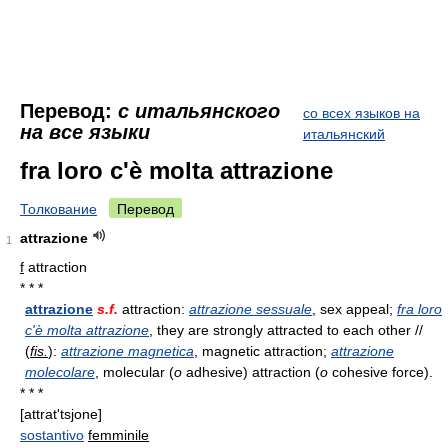
Перевод:
с итальянского
со всех языков на
на все языки
итальянский
fra loro c'è molta attrazione
Толкование
Перевод
attrazione
1
f
attraction
* * *
attrazione
s.f.
attraction:
attrazione sessuale
, sex appeal;
fra loro
c'è molta attrazione
, they are strongly attracted to each other //
(
fis.
):
attrazione magnetica
, magnetic attraction;
attrazione
molecolare
, molecular (
o
adhesive) attraction (
o
cohesive force).
* * *
[attrat'tsjone]
sostantivo
femminile