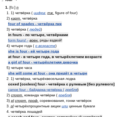
3
1.
[fɔ:]
n
1. 1) четвёрка (
цифра
;
тж.
figure of four)
2)
карт.
четвёрка
four of spades - четвёрка пик
3) четвёрка (
людей
)
in fours - по четыре, четвёрками
form fours! -
воен.
ряды вздвой!
4) четыре года (
о возрасте
)
she is four - ей четыре года
at four - в четыре года, в четырёхлетнем возрасте
a girl of four - четырёхлетняя девочка
5) четыре часа
she will come at four - она придёт в четыре
2. 1) четвёрка, четырёхвесельная лодка
coxed [coxless] four - четвёрка с рулевым [без рулевого]
canoe four - байдарка-четвёрка (
гребля
)
2)
спорт.
команда четвёрки (
гребля
)
3)
pl
спорт.
проф.
соревнования, гонки четвёрок
3.
pl
четырёхпроцентные акции
или
ценные бумаги
4. четвёрка лошадей