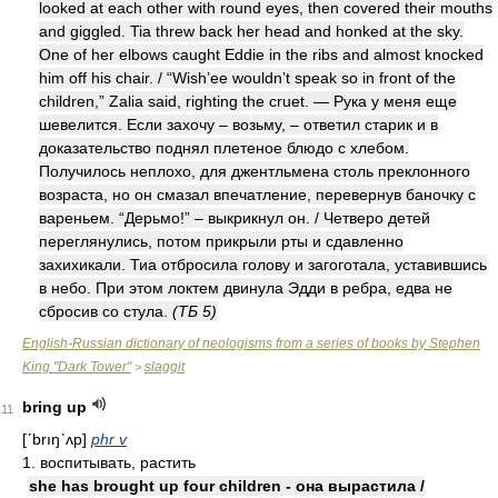
looked at each other with round eyes, then covered their mouths
and giggled. Tia threw back her head and honked at the sky.
One of her elbows caught Eddie in the ribs and almost knocked
him off his chair. / “Wish’ee wouldn’t speak so in front of the
children,” Zalia said, righting the cruet. — Рука у меня еще
шевелится. Если захочу – возьму, – ответил старик и в
доказательство поднял плетеное блюдо с хлебом.
Получилось неплохо, для джентльмена столь преклонного
возраста, но он смазал впечатление, перевернув баночку с
вареньем. “Дерьмо!” – выкрикнул он. / Четверо детей
переглянулись, потом прикрыли рты и сдавленно
захихикали. Тиа отбросила голову и загоготала, уставившись
в небо. При этом локтем двинула Эдди в ребра, едва не
сбросив со стула.
(ТБ 5)
English-Russian dictionary of neologisms from a series of books by Stephen
King "Dark Tower"
slaggit
>
bring up
11
[ʹbrıŋʹʌp]
phr v
1. воспитывать, растить
she has brought up four children - она вырастила /