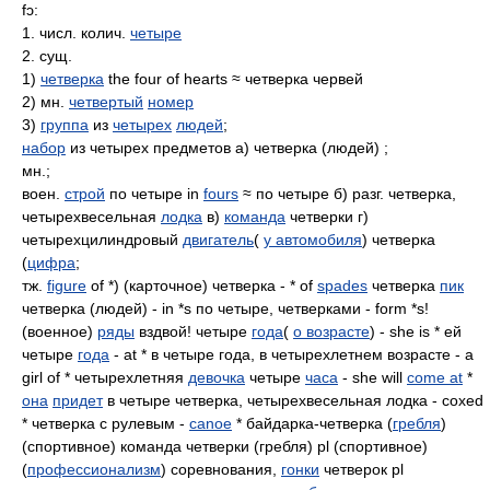
fɔ:
1. числ. колич.
четыре
2. сущ.
1)
четверка
the four of hearts ≈ четверка червей
2) мн.
четвертый
номер
3)
группа
из
четырех
людей
;
набор
из четырех предметов а) четверка (людей) ;
мн.;
воен.
строй
по четыре in
fours
≈ по четыре б) разг. четверка,
четырехвесельная
лодка
в)
команда
четверки г)
четырехцилиндровый
двигатель
(
у автомобиля
) четверка
(
цифра
;
тж.
figure
of *) (карточное) четверка - * of
spades
четверка
пик
четверка (людей) - in *s по четыре, четверками - form *s!
(военное)
ряды
вздвой! четыре
года
(
о возрасте
) - she is * ей
четыре
года
- at * в четыре года, в четырехлетнем возрасте - a
girl of * четырехлетняя
девочка
четыре
часа
- she will
come at
*
она
придет
в четыре четверка, четырехвесельная лодка - coxed
* четверка с рулевым -
canoe
* байдарка-четверка (
гребля
)
(спортивное) команда четверки (гребля) pl (спортивное)
(
профессионализм
) соревнования,
гонки
четверок pl