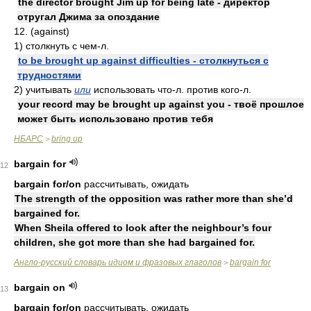
the director brought Jim up for being late - директор
отругал Джима за опоздание
12. (against)
1) столкнуть с чем-л.
to be brought up against difficulties - столкнуться с
трудностями
2) учитывать
или
использовать что-л. против кого-л.
your record may be brought up against you - твоё прошлое
может быть использовано против тебя
НБАРС
bring up
>
bargain for
12
bargain for/on
рассчитывать, ожидать
The strength of the opposition was rather more than she’d
bargained for.
When Sheila offered to look after the neighbour’s four
children, she got more than she had bargained for.
Англо-русский словарь идиом и фразовых глаголов
bargain for
>
bargain on
13
bargain for/on
рассчитывать, ожидать