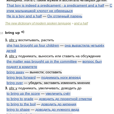
женщина. Жить с таким мужем и воспитать четверых детей!
That boy is indeed a predicament - a predicament and a half
—
С
этим мальчишкой хлопот не оберешься
He is a boy and a half
—
Он отличный парень
The new dictionary of modern spoken language
and a half
>
bring up
18
1.
phr v
воспитывать, растить
she has brought up four children
—
она вырастила четырёх
детей
2.
phr v
поднимать; выносить или ставить на обсуждение
the matter was brought up in the committee
—
вопрос был
поднят в комитете
bring away
— вынести; составить
bring legs forward
—
поднимать ноги вперед
bring over
— убедить; заставить изменить мнение
3.
phr v
поднимать, увеличивать; доводить до
to bring up the score
—
увеличить счёт
to bring to grade
—
доводить до проектной отметки
to bring to the boil
—
доводить до кипения
bring to shape
—
доводить до нужного вида