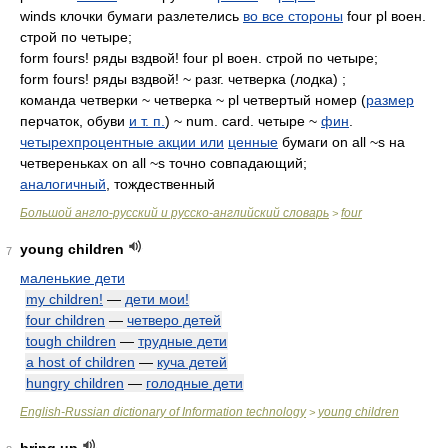
winds клочки бумаги разлетелись
во все стороны
four pl воен.
строй по четыре;
form fours! ряды вздвой! four pl воен. строй по четыре;
form fours! ряды вздвой! ~ разг. четверка (лодка) ;
команда четверки ~ четверка ~ pl четвертый номер (
размер
перчаток, обуви
и т. п.
) ~ num. card. четыре ~
фин
.
четырехпроцентные акции или
ценные
бумаги on all ~s на
четвереньках on all ~s точно совпадающий;
аналогичный
, тождественный
Большой англо-русский и русско-английский словарь
four
>
young children
7
маленькие дети
my children!
—
дети мои!
four children
—
четверо детей
tough children
—
трудные дети
a host of children
—
куча детей
hungry children
—
голодные дети
English-Russian dictionary of Information technology
young children
>