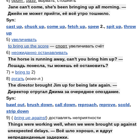
4)
брит.
;
разг.
вырвать, стошнить
Jane can't come, she's been bringing up all morning. —
Джейн не может прийти, её всё утро тошнило.
Syn:
cast up
,
chuck up
,
come up
,
fetch up
,
spew
2.,
spit up
,
throw
up
5)
увеличивать
to bring up the score
—
спорт.
увеличивать счёт
6)
неожиданно останавливать
The horse is running away, can't you bring him up? —
Лошадь понесла, ты можешь её остановить?
7)
=
bring to
2)
8)
ругать
(
кого-л.
)
The director brought Jim up for being late again. —
Директор отругал Джима за очередное опоздание.
Syn:
bawl out
,
brush down
,
call down
,
reproach
,
reprove
,
scold
,
strip down
9)
(
bring up against
)
доставлять неприятности
Things were working well, when we were brought up against
unexpected delays. — Всё шло хорошо, и вдруг
непредвиденные задержки.