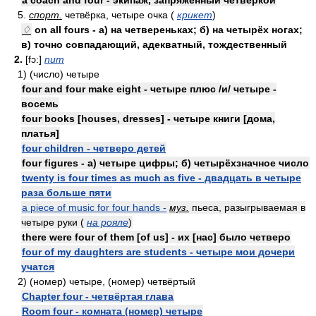
a coach and four - экипаж, запряжённый четвёркой
5.
спорт.
четвёрка, четыре очка (
крикет
)
♢
on all fours - а) на четвереньках; б) на четырёх ногах;
в) точно совпадающий, адекватный, тождественный
2.
[fɔ:]
num
1) (число) четыре
four and four make eight - четыре плюс /и/ четыре -
восемь
four books [houses, dresses] - четыре книги [дома,
платья]
four children - четверо детей
four figures - а) четыре цифры; б) четырёхзначное число
twenty is four times as much as five - двадцать в четыре
раза больше пяти
a piece of music for four hands -
муз.
пьеса, разыгрываемая в
четыре руки (
на рояле
)
there were four of them [of us] - их [нас] было четверо
four of my daughters are students - четыре мои дочери
учатся
2) (номер) четыре, (номер) четвёртый
Chapter four - четвёртая глава
Room four - комната (номер) четыре