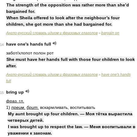
The strength of the opposition was rather more than she’d
bargained for.
When Sheila offered to look after the neighbour’s four
children, she got more than she had bargained for.
Англо-русский словарь идиом и фразовых глаголов
bargain on
>
have one's hands full
14
забот/хлопот полон рот
She must have her hands full with those four children to look
after.
Англо-русский словарь идиом и фразовых глаголов
have one's hands
>
full
bring up
15
фраз. гл.
1)
преим.
брит.
вскармливать, воспитывать
My aunt brought up four children. — Моя тётка вырастила
четверых детей.
I was brought up to respect the law. — Меня воспитывали в
уважении к законам.