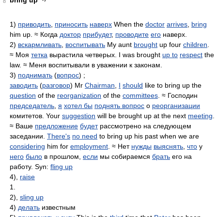
bring up
8
1)
приводить
,
приносить
наверх
When the
doctor
arrives
,
bring
him up. ≈ Когда
доктор
прибудет
,
проводите
его
наверх.
2)
вскармливать
,
воспитывать
My aunt
brought
up four
children
.
≈ Моя
тетка
вырастила четверых. I was brought
up to
respect
the
law. ≈ Меня воспитывали в уважении к законам.
3)
поднимать
(
вопрос
) ;
заводить
(
разговор
) Mr
Chairman
,
I
should
like to bring up the
question
of the
reorganization
of the
committees
. ≈ Господин
председатель
,
я
хотел бы
поднять вопрос
о
реорганизации
комитетов. Your
suggestion
will be brought up at the next
meeting
.
≈ Ваше
предложение
будет
рассмотрено на следующем
заседании.
There's
no need
to bring up his past when we are
considering
him for
employment
. ≈ Нет
нужды
выяснять
,
что
у
него
было
в прошлом,
если
мы собираемся
брать
его на
работу. Syn:
fling up
4),
raise
1.
2),
sling up
4)
делать
известным