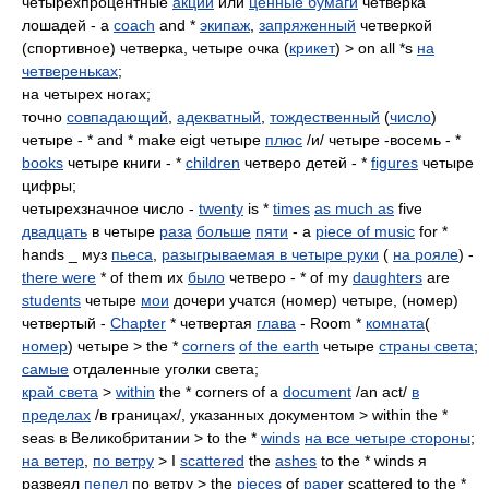
четырехпроцентные
акции
или
ценные бумаги
четверка
лошадей - a
coach
and *
экипаж
,
запряженный
четверкой
(спортивное) четверка, четыре очка (
крикет
) > on all *s
на
четвереньках
;
на четырех ногах;
точно
совпадающий
,
адекватный
,
тождественный
(
число
)
четыре - * and * make eigt четыре
плюс
/и/ четыре -восемь - *
books
четыре книги - *
children
четверо детей - *
figures
четыре
цифры;
четырехзначное число -
twenty
is *
times
as much as
five
двадцать
в четыре
раза
больше
пяти
- a
piece of music
for *
hands _ муз
пьеса
,
разыгрываемая в четыре руки
(
на рояле
) -
there were
* of them их
было
четверо - * of my
daughters
are
students
четыре
мои
дочери учатся (номер) четыре, (номер)
четвертый -
Chapter
* четвертая
глава
- Room *
комната
(
номер
) четыре > the *
corners
of the earth
четыре
страны света
;
самые
отдаленные уголки света;
край света
>
within
the * corners of a
document
/an act/
в
пределах
/в границах/, указанных документом > within the *
seas в Великобритании > to the *
winds
на все четыре стороны
;
на ветер
,
по ветру
> I
scattered
the
ashes
to the * winds я
развеял
пепел
по ветру > the
pieces
of
paper
scattered to the *