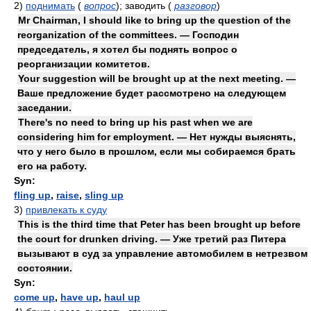
2)
поднимать
(
вопрос
)
; заводить
(
разговор
)
Mr Chairman, I should like to bring up the question of the
reorganization of the committees. — Господин
председатель, я хотел бы поднять вопрос о
реорганизации комитетов.
Your suggestion will be brought up at the next meeting. —
Ваше предложение будет рассмотрено на следующем
заседании.
There's no need to bring up his past when we are
considering him for employment. — Нет нужды выяснять,
что у него было в прошлом, если мы собираемся брать
его на работу.
Syn:
fling up
,
raise
,
sling up
3)
привлекать к суду
This is the third time that Peter has been brought up before
the court for drunken driving. — Уже третий раз Питера
вызывают в суд за управление автомобилем в нетрезвом
состоянии.
Syn:
come up
,
have up
,
haul up