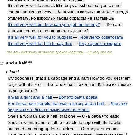
It's all very well to smack little boys at school but you cannot
compel adults that way — Конечно, школьников можно всегда
отшлепать, но взрослых таким образом не заставишь
It's all very well but how can you get the money?
— Все это,
конечно, хорошо, но где достать деньги?
It's all very well for you to suggest
—
Тебе легко советовать
It's all very well for him to say that
—
Ему хорошо говорить
The new dictionary of modern spoken language
all very fine etc
>
and a half
17
n
infml
My goodness, that's a cabbage and a half! How do you get them
to grow that size? — Вот это кочан, так кочан! Как вы их такими
выращиваете?
It was a fight and a half
—
Вот это была драка
For those poor people that was a luxury and a half
—
Для этих
бедняков это была немыслимая роскошь
She's a woman and a half, that one — Она баба что надо
She's a woman and a half to be able to cope with that awful
husband and bring up four children — Она мужественная