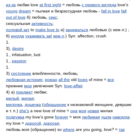
из-за
любви love
at first sight
≈ любовь
с первого взгляда
love's
young
dream
≈ пылкая и безрассудная любовь -
fall in love
fall
out of love
б) любовь,
секс
;
сексуальная
активность
;
половой акт
to
make love to
а)
заниматься
любовью (с кем-л.) ;
б)
иногда
ухаживать за
(
кем-л
.) Syn: affection, crush
1.
3),
desire
1., infatuation, lust
1.,
passion
1.
3)
состояние
влюбленности, любовь;
любовная история
,
роман
all the
old
loves
of mine ≈
все
прежние
мои
увлечения Syn:
love-affair
4) а)
предмет
любви;
милый
,
милая
;
милочка
,
душечка
(
обращение
к незнакомой женщине, девушке
и т. п.)
she's
a new love of mine ≈
она
моя
новая
милая
подружка
my love's gone
forever
≈ моя
любимая
ушла
навсегда
my love ≈
дорогой
,
дорогая
;
любовь моя (обращение) so
where
are you going, love? ≈
так