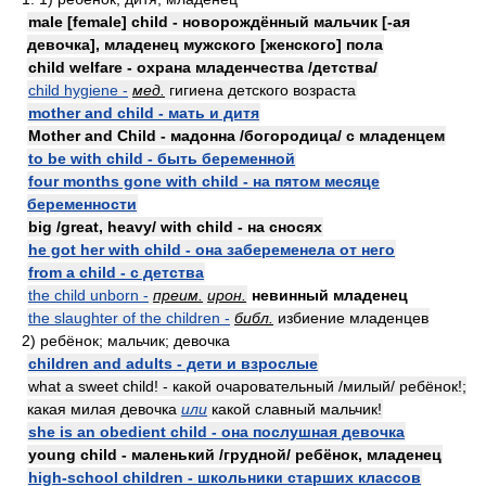
male [female] child - новорождённый мальчик [-ая
девочка], младенец мужского [женского] пола
child welfare - охрана младенчества /детства/
child hygiene -
мед.
гигиена детского возраста
mother and child - мать и дитя
Mother and Child - мадонна /богородица/ с младенцем
to be with child - быть беременной
four months gone with child - на пятом месяце
беременности
big /great, heavy/ with child - на сносях
he got her with child - она забеременела от него
from a child - с детства
the child unborn -
преим.
ирон.
невинный младенец
the slaughter of the children -
библ.
избиение младенцев
2) ребёнок; мальчик; девочка
children and adults - дети и взрослые
what a sweet child! - какой очаровательный /милый/ ребёнок!;
какая милая девочка
или
какой славный мальчик!
she is an obedient child - она послушная девочка
young child - маленький /грудной/ ребёнок, младенец
high-school children - школьники старших классов