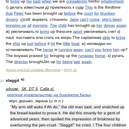
to
bring
up
his
past
when
we are
considering
himfor
employment
.
г) делать известным д) привлекать к суду
This
is the thirdtime
that
Peter
has been brought up
before
the
court
for
drunken
driving
.
е
)coll. вырвать, стошнить.
Jane
can't
come
,
she's been
bringing up
all
morning
.
The
child
has brought up
her
dinner
again
.
ж) увеличивать to
bring
up thescore
sport
увеличивать счет з)
naut. поставить или стать на якорь The captainwas
able
to
bring
the
ship
up
just
before
it
hit
the
little
boat
. и) неожидан-но
останавливать The
horse
is
running
away
,
can't
you
bring
him
up?
The boywas praised
for
bringing up the
runaway
horse
. к) ругать
The
director
broughtJim up
for
being
late
again
.
Англо-русский словарь Мюллера
bring up
>
slaggit
10
идиом.
;
SK, DT 5
,
Calla sl.
крепкое ругательство на диалекте Кальи
чёрт, дерьмо, зараза (
и т.п.
)
“My arm still wuks if Ah do,” the old man said, and snatched up
the bread-basket to prove it. He did this smartly for a gent of
advanced years, then spoiled the impression of briskness by
overturning the jam-cruet. “Slaggit!” he cried. / The four children