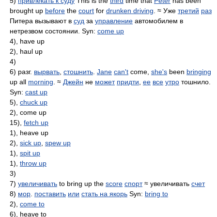
5)
привлекать к суду
This is the
third
time that
Peter
has been
brought up
before
the
court
for
drunken driving
. ≈ Уже
третий
раз
Питера вызывают в
суд
за
управление
автомобилем в
нетрезвом состоянии. Syn:
come up
4), have up
2), haul up
4)
6) разг.
вырвать
,
стошнить
.
Jane
can't
come,
she's
been
bringing
up all
morning
. ≈
Джейн
не
может
придти
,
ее
все
утро
тошнило.
Syn:
cast up
5),
chuck up
2), come up
15),
fetch up
1), heave up
2),
sick up
,
spew up
1),
spit up
1),
throw up
3)
7)
увеличивать
to bring up the
score
спорт
≈ увеличивать
счет
8)
мор
.
поставить
или
стать на якорь
Syn:
bring to
2),
come to
6), heave to