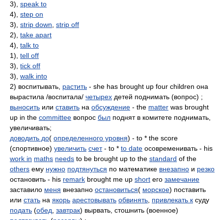
3),
speak to
4),
step on
3),
strip down
,
strip off
2),
take apart
4),
talk to
1),
tell off
3),
tick off
3),
walk into
2) воспитывать,
растить
- she has brought up four children она
вырастила /воспитала/
четырех
детей поднимать (вопрос) ;
выносить
или
ставить
на
обсуждение
- the
matter
was brought
up in the
committee
вопрос
был
поднят в комитете поднимать,
увеличивать;
доводить до
(
определенного уровня
) - to * the score
(спортивное)
увеличить
счет
- to *
to date
осовременивать - his
work in
maths
needs
to be brought up to the
standard
of the
others
ему
нужно
подтянуться
по математике
внезапно
и
резко
остановить - his
remark
brought me up
short
его
замечание
заставило
меня
внезапно
остановиться
(
морское
) поставить
или
стать
на
якорь
арестовывать
обвинять
,
привлекать к
суду
подать
(
обед
,
завтрак
) вырвать, стошнить (военное)