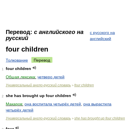
Перевод:
с английского на
с русского на
русский
английский
four children
Толкование
Перевод
four children
1
Общая лексика:
четверо детей
Универсальный англо-русский словарь
four children
>
she has brought up four children
2
Макаров:
она воспитала четырёх детей
,
она вырастила
четырёх детей
Универсальный англо-русский словарь
she has brought up four children
>
four