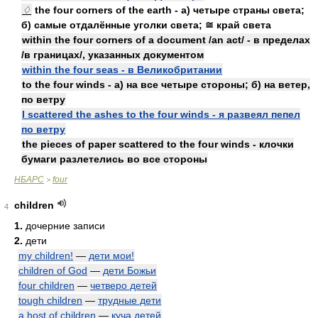
♢
the four corners of the earth - а) четыре страны света;
б) самые отдалённые уголки света; ≅ край света
within the four corners of a document /an act/ - в пределах
/в границах/, указанных документом
within the four seas - в Великобритании
to the four winds - а) на все четыре стороны; б) на ветер,
по ветру
I scattered the ashes to the four winds - я развеял пепел
по ветру
the pieces of paper scattered to the four winds - клочки
бумаги разлетелись во все стороны
НБАРС
four
>
children
4
1.
дочерние записи
2.
дети
my children!
—
дети мои!
children of God
—
дети Божьи
four children
—
четверо детей
tough children
—
трудные дети
a host of children
—
куча детей