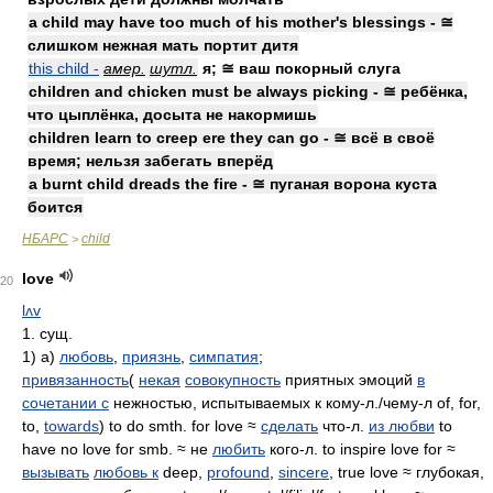
a child may have too much of his mother's blessings - ≅
слишком нежная мать портит дитя
this child -
амер.
шутл.
я; ≅ ваш покорный слуга
children and chicken must be always picking - ≅ ребёнка,
что цыплёнка, досыта не накормишь
children learn to creep ere they can go - ≅ всё в своё
время; нельзя забегать вперёд
a burnt child dreads the fire - ≅ пуганая ворона куста
боится
НБАРС
child
>
love
20
lʌv
1. сущ.
1) а)
любовь
,
приязнь
,
симпатия
;
привязанность
(
некая
совокупность
приятных эмоций
в
сочетании с
нежностью, испытываемых к кому-л./чему-л of, for,
to,
towards
) to do smth. for love ≈
сделать
что-л.
из любви
to
have no love for smb. ≈ не
любить
кого-л. to inspire love for ≈
вызывать
любовь к
deep,
profound
,
sincere
, true love ≈ глубокая,