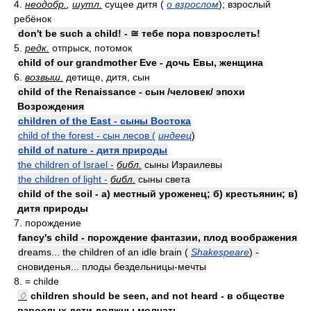
4.
неодобр.
,
шутл.
сущее дитя (
о взрослом
); взрослый
ребёнок
don't be such a child! - ≅ тебе пора повзрослеть!
5.
редк.
отпрыск, потомок
child of our grandmother Eve - дочь Евы, женщина
6.
возвыш.
детище, дитя, сын
child of the Renaissance - сын /человек/ эпохи
Возрождения
children of the East - сыны Востока
child of the forest - сын лесов (
индеец
)
child of nature - дитя природы
the children of Israel -
библ.
сыны Израилевы
the children of light -
библ.
сыны света
child of the soil - а) местный уроженец; б) крестьянин; в)
дитя природы
7. порождение
fancy's child - порождение фантазии, плод воображения
dreams... the children of an idle brain (
Shakespeare
) -
сновиденья... плоды бездельницы-мечты
8. = childe
♢
children should be seen, and not heard - в обществе
взрослых дети должны молчать