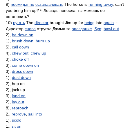
9)
неожиданно
останавливать
The horse is
running away
, can't
you bring him up? ≈ Лошадь понесла, ты можешь ее
остановить?
10)
ругать
The
director
brought Jim up for
being
late
again
. ≈
Директор
снова
отругал Джима за
опоздание
.
Syn
:
bawl out
2),
be down on
1),
brush down
,
burn up
5),
call down
4),
chew out
,
chew up
3),
choke off
3),
come down on
3),
dress down
1),
dust down
2), hop on
2), jack up
3),
land on
2),
lay out
8),
reproach
2.,
reprove
,
sail into
1),
scold
1.,
sit on