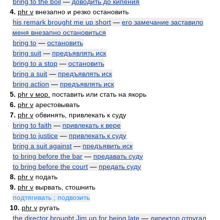
bring to the boil
—
доводить до кипения
4.
phr v
внезапно и резко остановить
his remark brought me up short
—
его замечание заставило
меня внезапно остановиться
bring to
—
остановить
bring suit
—
предъявлять иск
bring to a stop
—
остановить
bring a suit
—
предъявлять иск
bring action
—
предъявлять иск
5.
phr v мор.
поставить или стать на якорь
6.
phr v
арестовывать
7.
phr v
обвинять, привлекать к суду
bring to faith
—
привлекать к вере
bring to justice
—
привлекать к суду
bring a suit against
—
предъявить иск
to bring before the bar
—
предавать суду
to bring before the court
—
предать суду
8.
phr v
подать
9.
phr v
вырвать, стошнить
подтягивать ; подвозить
10.
phr v
ругать
the director brought Jim up for being late
—
директор отругал