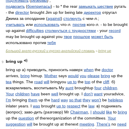
подтягивать
(
резервы
) ;
подвозить
(
боеприпасы
) - to * the rear
замыкать шествие
ругать
- the
director
brought Jim up for being late
директор
отругал
Джима за опоздание (
against
)
столкнуть
с чем-л.;
учитывать
или
использовать
что-л.
против
кого-л. - to be brought
up against
difficulties
столкнуться с трудностями
- your
record
may be brought up against you
твое
прошлое
может быть
использовано против
тебя
Большой англо-русский и русско-английский словарь
bring up
>
bring up
9
bring up а) приводить, приносить наверх
when
the
doctor
arrives,
bring
himup.
Mother
says
would
you
please
bring
up the
tea
things. The
road
will
bringyou
up to
the
top
of the
cliff
. б)
вскармливать, воспитывать My
aunt
broughtup
four
children
.
Your
children
have
been
well
brought up. I
don't
want
youradvice,
I'm
bringing
them
up the
hard
way
so that
they
won't
be
helpless
inlater years. I
was
brought
up to
respect
the
law
. в) поднимать
(вопрос); заво-дить (разговор) Mr
Chairman
,
I
should
like
to
bring
up the
question
of thereorganization of the committees.
Your
suggestion
will
be brought up at thenext
meeting
.
There's
no
need