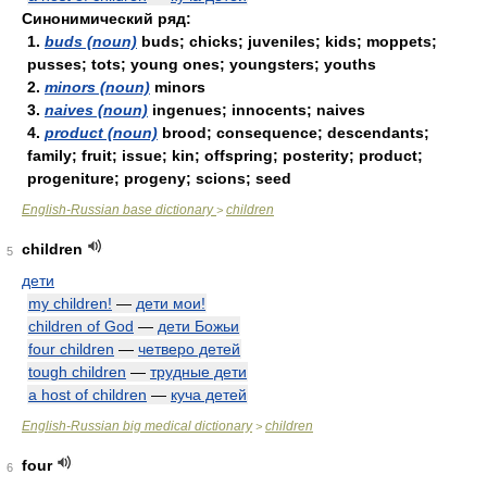
Синонимический ряд:
1.
buds (noun)
buds; chicks; juveniles; kids; moppets;
pusses; tots; young ones; youngsters; youths
2.
minors (noun)
minors
3.
naives (noun)
ingenues; innocents; naives
4.
product (noun)
brood; consequence; descendants;
family; fruit; issue; kin; offspring; posterity; product;
progeniture; progeny; scions; seed
English-Russian base dictionary
children
>
children
5
дети
my children!
—
дети мои!
children of God
—
дети Божьи
four children
—
четверо детей
tough children
—
трудные дети
a host of children
—
куча детей
English-Russian big medical dictionary
children
>
four
6