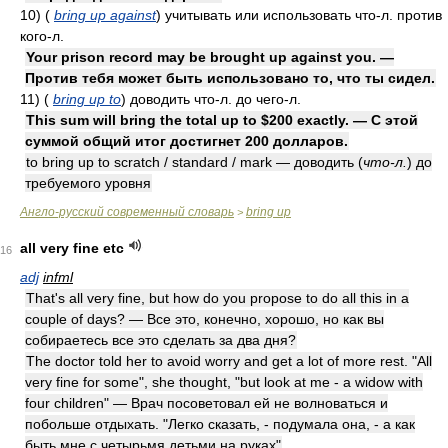
10)
(
bring up against
)
учитывать или использовать что-л. против
кого-л.
Your prison record may be brought up against you. —
Против тебя может быть использовано то, что ты сидел.
11)
(
bring up to
)
доводить что-л. до чего-л.
This sum will bring the total up to $200 exactly. — С этой
суммой общий итог достигнет 200 долларов.
to bring up to scratch / standard / mark — доводить
(
что-л.
)
до
требуемого уровня
Англо-русский современный словарь
bring up
>
all very fine etc
16
adj
infml
That's all very fine, but how do you propose to do all this in a
couple of days? — Все это, конечно, хорошо, но как вы
собираетесь все это сделать за два дня?
The doctor told her to avoid worry and get a lot of more rest. "All
very fine for some", she thought, "but look at me - a widow with
four children" — Врач посоветовал ей не волноваться и
побольше отдыхать. "Легко сказать, - подумала она, - а как
быть мне с четырьмя детьми на руках"