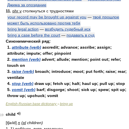
Джима за опоздание
11.
phr v
столкнуться с трудностями
your record may be brought up against you
—
твоё прошлое
может быть использовано против тебя
bring legal action
—
возбудить судебный иск
bring a case before the court
—
подавать в суд
Синонимический ряд:
1.
attribute (verb)
accredit; advance; ascribe; assign;
attribute; impute; offer; pinpoint
2.
mention (verb)
advert; allude; mention; point out; refer;
touch on
3.
raise (verb)
broach; introduce; moot; put forth; raise; rear;
ventilate
4.
stop (verb)
draw up; fetch up; halt; haul up; pull up; stop
5.
vomit (verb)
barf; disgorge; shoot; sick up; spew; spit up;
throw up; upchuck; vomit
English-Russian base dictionary
bring up
>
child
19
[tʃaıld]
n
(
pl
children)
1. 1) ребёнок, дитя, младенец