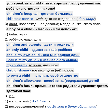
you speak as a child - ты говоришь /рассуждаешь/ как
ребёнок /по-детски, наивно/
children's hospital - детская больница
children's service -
мед.
детское отделение (
больницы
)
3)
диал.
новорождённая девочка; младенец женского пола
a boy or a child? - мальчик или девочка?
4)
библ.
отрок
2. ребёнок, чадо, дочь
children and parents - дети и родители
an only child - единственный ребёнок
she is my own child - она мне родная дочь
I call him my child - я называю его сыном
my children! -
возвыш.
дети мои!
child of shame -
возвыш.
дитя (её) позора
to own a child - признать своё отцовство
children's allowance - пособие на (содержание) детей
children's hour - время, которое родители уделяют детям,
«детский час»
3.
юр.
1) малолетний (
до 14 лет
)
2) несовершеннолетний (
до 18 лет в Великобритании
)