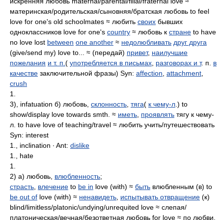
искренняя любовь maternal/parental/filial/fraternal love ≈
материнская/родительская/сыновняя/братская любовь to feel
love for one's old schoolmates ≈ любить
своих
бывших
одноклассников love for one's
country
≈ любовь к
стране
to have
no love lost
between
one another
≈
недолюбливать
друг друга
(give/send my) love to... ≈ (передай)
привет
,
наилучшие
пожелания
и т. п.
(
употребляется в письмах
,
разговорах и т
. п.
в
качестве
заключительной фразы) Syn:
affection
,
attachment
,
crush
1.
3), infatuation б) любовь,
склонность
,
тяга
(
к чему-л
.) to
show/display love towards smth. ≈
иметь
,
проявлять
тягу к чему-
л. to have love of teaching/travel ≈ любить учить/путешествовать
Syn: interest
1., inclination ∙ Ant:
dislike
1., hate
1.
2) а) любовь,
влюбленность
;
страсть
,
влечение
to
be in
love (with) ≈
быть
влюбленным (в) to
be out of
love (with) ≈
ненавидеть
,
испытывать отвращение
(к)
blind/limitless/platonic/undying/unrequited love ≈ слепая/
платоническая/вечная/безответная любовь for love ≈ по любви,