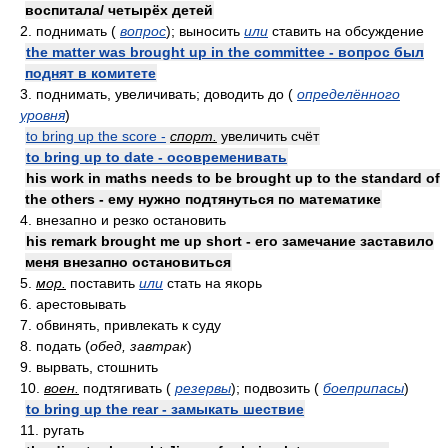
воспитала/ четырёх детей
2. поднимать (
вопрос
); выносить
или
ставить на обсуждение
the matter was brought up in the committee - вопрос был
поднят в комитете
3. поднимать, увеличивать; доводить до (
определённого
уровня
)
to bring up the score -
спорт.
увеличить счёт
to bring up to date - осовременивать
his work in maths needs to be brought up to the standard of
the others - ему нужно подтянуться по математике
4. внезапно и резко остановить
his remark brought me up short - его замечание заставило
меня внезапно остановиться
5.
мор.
поставить
или
стать на якорь
6. арестовывать
7. обвинять, привлекать к суду
8. подать (
обед, завтрак
)
9. вырвать, стошнить
10.
воен.
подтягивать (
резервы
); подвозить (
боеприпасы
)
to bring up the rear - замыкать шествие
11. ругать