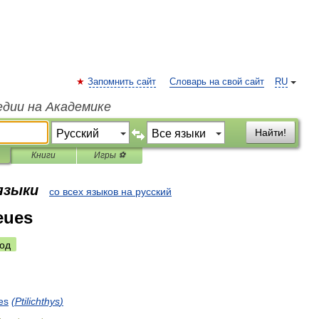
Запомнить сайт
Словарь на свой сайт
RU
едии на Академике
Найти!
Книги
Игры ⚽
 языки
со всех языков на русский
eues
од
es
(
Ptilichthys
)