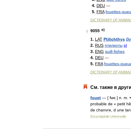
4
.
DEU
—
5
.
FRA
fouettes
-
que
DICTIONARY
OF
ANIMA
9055
5
1
.
LAT
Ptilichthys
Be
2
.
RUS
птилихты
pl
3
.
ENG
quill
-
fishes
4
.
DEU
—
5
.
FRA
fouettes
-
queu
DICTIONARY
OF
ANIMA
См
.
также
в
друг
fouet
— [
fwɛ
]
n
.
m
. 
probable
de
«
petit
hê
de
chanvre
,
d
une
lan
Encyclopédie
Universelle