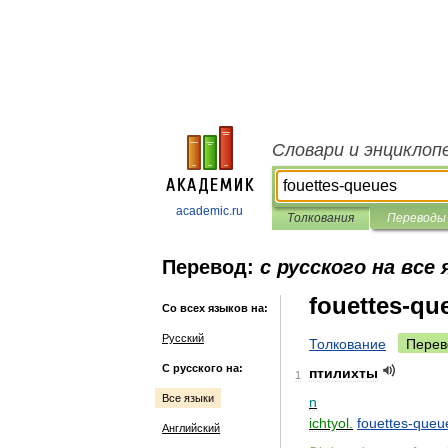
Словари и энциклоп
academic.ru
Толкования
Переводы
Перевод:
с русского на все
fouettes-qu
Со всех языков на:
Русский
Толкование
Перев
С русского на:
птилихты
1
Все языки
n
ichtyol
.
fouettes
-
queu
Английский