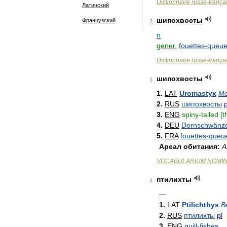
Dictionnaire
russe
-
frança
Латинский
шипохвосты
Французский
2
n
gener
.
fouettes
-
queu
Dictionnaire
russe
-
frança
шипохвосты
3
1
.
LAT
Uromastyx
Me
2
.
RUS
шипохвосты
p
3
.
ENG
spiny
-
tailed
[
t
4
.
DEU
Dornschwänz
5
.
FRA
fouettes
-
queu
Ареал
обитания:
А
VOCABULARIUM
NOMI
птилихты
4
—
1
.
LAT
Ptilichthys
B
2
.
RUS
птилихты
pl
3
.
ENG
quill
-
fishes