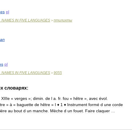
ues
pl
L
NAMES
IN
FIVE
LANGUAGES
птилихты
>
an
es
pl
L
NAMES
IN
FIVE
LANGUAGES
9055
>
их
словарях:
•
XIIIe
«
verges
»;
dimin
.
de
l
a
.
fr
.
fou
«
hêtre
»,
avec
évol
.
tre
»
à
«
baguette
de
hêtre
»
I
♦
1
♦
Instrument
formé
d
une
corde
ière
au
bout
d
un
manche
.
Mèche
d
un
fouet
.
Faire
claquer
…