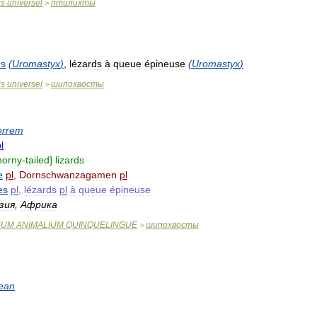
is
universel
птилихты
>
es
(
Uromastyx
)
,
lézards
à
queue
épineuse
(
Uromastyx
)
is
universel
шипохвосты
>
rrem
l
horny
-
tailed
]
lizards
e
pl
,
Dornschwanzagamen
pl
es
pl
,
lézards
pl
à
queue
épineuse
зия
,
Африка
NUM
ANIMALIUM
QUINQUELINGUE
шипохвосты
>
ean