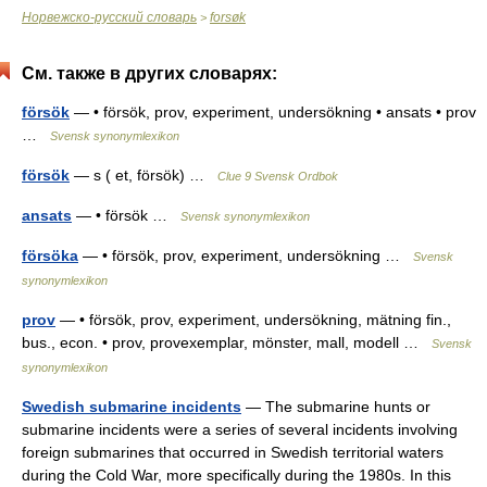
Норвежско-русский словарь
forsøk
>
См. также в других словарях:
försök
— • försök, prov, experiment, undersökning • ansats • prov
…
Svensk synonymlexikon
försök
— s ( et, försök) …
Clue 9 Svensk Ordbok
ansats
— • försök …
Svensk synonymlexikon
försöka
— • försök, prov, experiment, undersökning …
Svensk
synonymlexikon
prov
— • försök, prov, experiment, undersökning, mätning fin.,
bus., econ. • prov, provexemplar, mönster, mall, modell …
Svensk
synonymlexikon
Swedish submarine incidents
— The submarine hunts or
submarine incidents were a series of several incidents involving
foreign submarines that occurred in Swedish territorial waters
during the Cold War, more specifically during the 1980s. In this