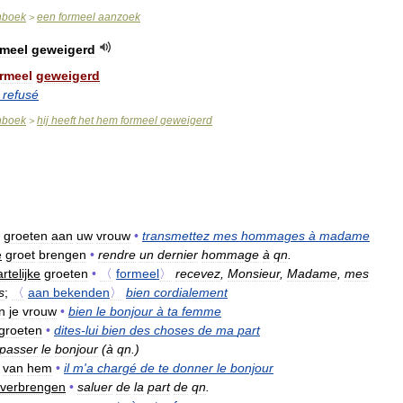
nboek
een
formeel
aanzoek
>
rmeel
geweigerd
rmeel
geweigerd
refusé
nboek
hij
heeft
het
hem
formeel
geweigerd
>
groeten
aan
uw
vrouw
•
transmettez
mes
hommages
à
madame
e
groet
brengen
•
rendre
un
dernier
hommage
à
qn
.
rtelijke
groeten
•
〈
formeel
〉
recevez
,
Monsieur
,
Madame
,
mes
s
;
〈
aan
bekenden
〉
bien
cordialement
n
je
vrouw
•
bien
le
bonjour
à
ta
femme
groeten
•
dites
-
lui
bien
des
choses
de
ma
part
passer
le
bonjour
(
à
qn
.)
van
hem
•
il
m
'
a
chargé
de
te
donner
le
bonjour
verbrengen
•
saluer
de
la
part
de
qn
.