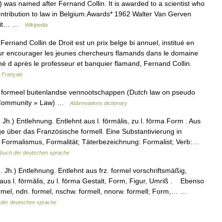
)
was
named
after
Fernand
Collin
.
It
is
awarded
to
a
scientist
who
ntribution
to
law
in
Belgium
.
Awards
*
1962
Walter
Van
Gerven
it
… …
Wikipedia
Fernand
Collin
de
Droit
est
un
prix
belge
bi
annuel
,
institué
en
ur
encourager
les
jeunes
chercheurs
flamands
dans
le
domaine
mé
d
après
le
professeur
et
banquier
flamand
,
Fernand
Collin
.
Français
formeel
buitenlandse
vennootschappen
(
Dutch
law
on
pseudo
ommunity
»
Law
) …
Abbreviations
dictionary
.
Jh
.)
Entlehnung
.
Entlehnt
aus
l
.
fōrmālis
,
zu
l
.
fōrma
Form
.
Aus
ge
über
das
Französische
formell
.
Eine
Substantivierung
in
Formalismus
,
Formalität
;
Täterbezeichnung:
Formalist
;
Verb:
…
rbuch
der
deutschen
sprache
8
.
Jh
.)
Entlehnung
.
Entlehnt
aus
frz
.
formel
vorschriftsmäßig
,
aus
l
.
fōrmālis
,
zu
l
.
fōrma
Gestalt
,
Form
,
Figur
,
Umriß
.
Ebenso
rmel
,
ndn
.
formel
,
nschw
.
formell
,
nnorw
.
formell
;
Form
,… …
der
deutschen
sprache