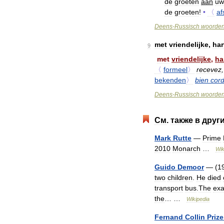
de
groeten
aan
uw
de
groeten
!
•
〈
af
Deens
-
Russisch
woorde
met
vriendelijke
,
har
9
met
vriendelijke
,
ha
〈
formeel
〉
recevez
bekenden
〉
bien
cor
Deens
-
Russisch
woorde
См
.
также
в
друг
Mark
Rutte
—
Prime
2010
Monarch
…
Wik
Guido
Demoor
— (
1
two
children
.
He
died
transport
bus
.
The
exa
the
… …
Wikipedia
Fernand
Collin
Prize