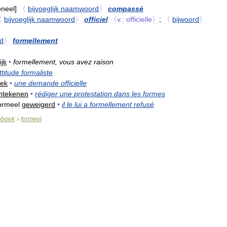
oneel
]
〈
bijvoeglijk
naamwoord
〉
compassé
〈
bijvoeglijk
naamwoord
〉
officiel
〈v
.
:
officielle〉
;
〈
bijwoord
〉
rd
〉
formellement
ijk
•
formellement
,
vous
avez
raison
ttitude
formaliste
ek
•
une
demande
officielle
ntekenen
•
rédiger
une
protestation
dans
les
formes
ormeel
geweigerd
•
il
le
lui
a
formellement
refusé
nboek
formeel
>