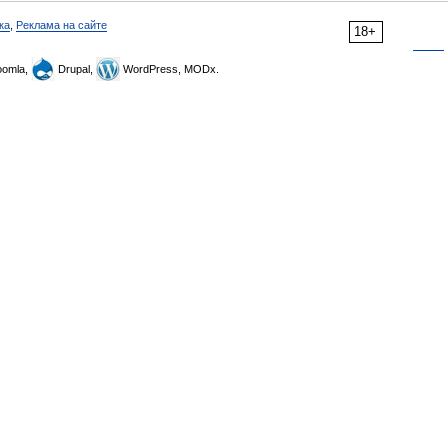
ка
,
Реклама на сайте
18+
omla,
Drupal,
WordPress, MODx.