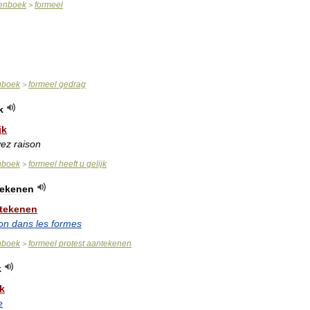
enboek
formeel
>
nboek
formeel
gedrag
>
k
jk
vez
raison
nboek
formeel
heeft
u
gelijk
>
tekenen
tekenen
ion
dans
les
formes
nboek
formeel
protest
aantekenen
>
k
k
e