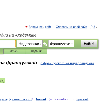
Запомнить сайт
Словарь на свой сайт
RU
едии на Академике
Найти!
Книги
Игры ⚽
 на французский
с французского на нидерландский
од
bijvoeglijk
naamwoord
〉
formel
〈v
.
:
formelle〉
;
〈
bijwoord
〉