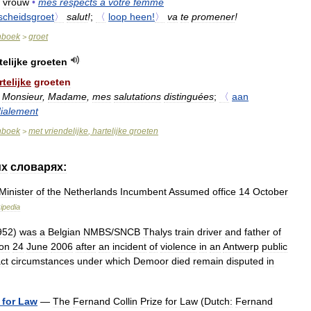
vrouw
•
mes
respects
à
votre
femme
scheidsgroet
〉
salut
!
;
〈
loop
heen
!
〉
va
te
promener
!
nboek
groet
>
telijke
groeten
rtelijke
groeten
,
Monsieur
,
Madame
,
mes
salutations
distinguées
;
〈
aan
dialement
nboek
met
vriendelijke
,
hartelijke
groeten
>
их
словарях:
Minister
of
the
Netherlands
Incumbent
Assumed
office
14
October
ipedia
952
)
was
a
Belgian
NMBS
/
SNCB
Thalys
train
driver
and
father
of
on
24
June
2006
after
an
incident
of
violence
in
an
Antwerp
public
ct
circumstances
under
which
Demoor
died
remain
disputed
in
for
Law
—
The
Fernand
Collin
Prize
for
Law
(
Dutch:
Fernand