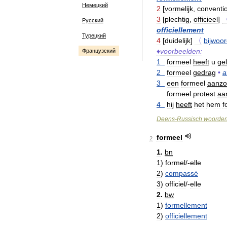
Немецкий
2
[
vormelijk
,
conventi
3
[
plechtig
,
officieel
]
Русский
officiellement
Турецкий
4
[
duidelijk
]
〈
bijwoo
♦
voorbeelden:
Французский
1
formeel
heeft
u
gel
2
formeel
gedrag
•
a
3
een
formeel
aanzo
formeel
protest
aa
4
hij
heeft
het
hem
f
Deens
-
Russisch
woorde
formeel
2
1
.
bn
1
)
formel
/-
elle
2
)
compassé
3
)
officiel
/-
elle
2
.
bw
1
)
formellement
2
)
officiellement