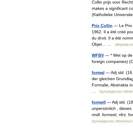
Collin
prijs
voor
Recht
makes
a
significant
co
(
Katholieke
Universite
Prix
Collin
—
Le
Prix
1962
.
Il
a
été
créé
po
du
droit
.
Il
a
été
nom
Objet
… …
Wikipédia
en
WFBV
— *
Wet
op
de
foreign
companies
) (
C
formal
—
Adj
std
. (
16
der
gleichen
Grundla
Formalie
,
Abstrakta
in
…
Etymologisches
Wörte
formell
—
Adj
std
. (
1
unpersönlich
,
dieses
nndl
.
formeel
,
nfrz
.
fo
Etymologisches
Wörterbuch