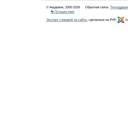
© Академик, 2000-2026
Обратная связь:
Техподдерж
👣 Путешествия
Экспорт словарей на сайты
, сделанные на PHP,
Jo