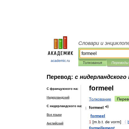
Словари и энциклоп
academic.ru
Толкования
Переводы
Перевод:
с нидерландского
formeel
С французского на:
Нидерландский
Толкование
Перев
С нидерландского на:
formeel
1
Все языки
formeel
1
[
m
.
b
.
t
.
de
vorm
]
〈
Английский
formellement