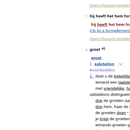
Deens
-
Russisch
woorde
hij
heeft
het
hem
fo
7
hij
heeft
het
hem
fo
il
le
lui
a
formellement
Deens
-
Russisch
woorde
groet
8
groet
1
salutation
〈v
.
〉
♦
voorbeelden:
1
doet
u
de
beleefde
iemand
een
laatst
met
vriendelijke
,
ha
salutations
distinguée
doe
de
groeten
aa
doe
hem
,
haar
de
de
groeten
doen
•
je
krijgt
de
groeten
iemands
groeten
o