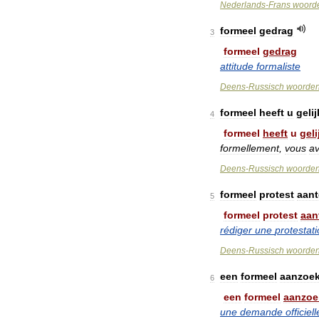
Nederlands
-
Frans
woord
formeel
gedrag
3
formeel
gedrag
attitude
formaliste
Deens
-
Russisch
woorde
formeel
heeft
u
gelij
4
formeel
heeft
u
geli
formellement
,
vous
a
Deens
-
Russisch
woorde
formeel
protest
aan
5
formeel
protest
aan
rédiger
une
protestat
Deens
-
Russisch
woorde
een
formeel
aanzoe
6
een
formeel
aanzoe
une
demande
officiell