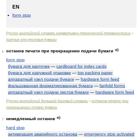
EN
form stop
Русско-английский словарь нормативно-технической терминологии
>
датчик отсутствия бумаги
останов печати при прекращении подачи бумаги
6
form stop
бумага для карточек
—
cardboard for index cards
бумага для наружной упаковки
—
top packing paper
аппаратный узел подачи бумаги
—
hardware form feed
фальцованная форматированная бумага
—
fanfold forms
аппаратный узел подачи листов бумаги
—
hardware form feed
Русско-английский большой базовый словарь
останов печати при
>
прекращении подачи бумаги
немедленный останов
7
hard stop
активизация аварийного останова
—
emergency stop activated