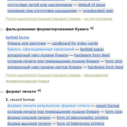
отсутствие детей или наследников
—
default of issue
усиление при отсутствии насыщения
—
unsaturated gain
Русско-английский большой базовый словарь
за отсутствием
>
фальцованная форматированная бумага
13
fanfold forms
бумага для карточек
—
cardboard for index cards
бумага, сфальцованная гармошкой
—
fanfold paper
аппаратный узел подачи бумаги
—
hardware form feed
останов печати при прекращении подачи бумаги
—
form stop
аппаратный узел подачи листов бумаги
—
hardware form feed
Русско-английский большой базовый словарь
фальцованная
>
форматированная бумага
формат печати
14
1.
record format
формат печати результатов; формат отчета
—
report format
останов печати при прекращении подачи бумаги
—
form stop
форма плоской печати
—
form of planographic printing
форма высокой печати
—
form of letterpress printing