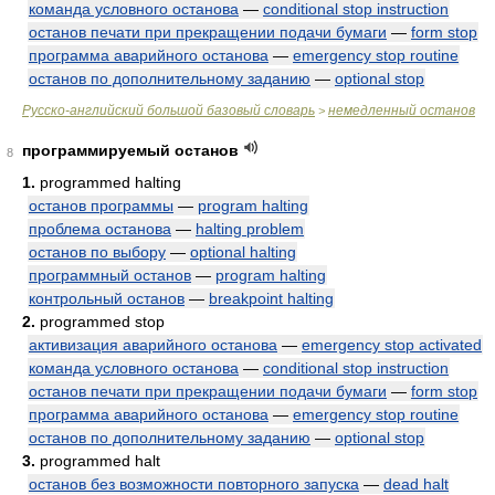
команда условного останова
—
conditional stop instruction
останов печати при прекращении подачи бумаги
—
form stop
программа аварийного останова
—
emergency stop routine
останов по дополнительному заданию
—
optional stop
Русско-английский большой базовый словарь
немедленный останов
>
программируемый останов
8
1.
programmed halting
останов программы
—
program halting
проблема останова
—
halting problem
останов по выбору
—
optional halting
программный останов
—
program halting
контрольный останов
—
breakpoint halting
2.
programmed stop
активизация аварийного останова
—
emergency stop activated
команда условного останова
—
conditional stop instruction
останов печати при прекращении подачи бумаги
—
form stop
программа аварийного останова
—
emergency stop routine
останов по дополнительному заданию
—
optional stop
3.
programmed halt
останов без возможности повторного запуска
—
dead halt