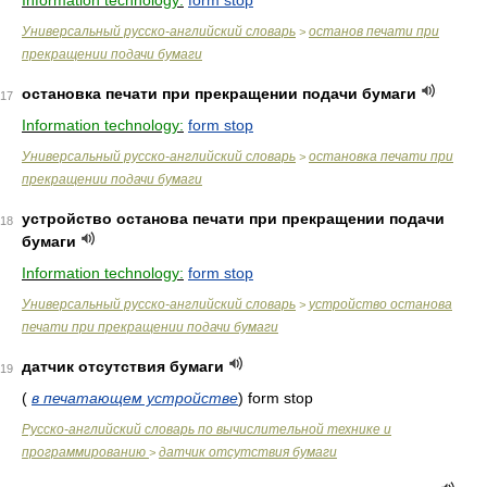
Information technology:
form stop
Универсальный русско-английский словарь
останов печати при
>
прекращении подачи бумаги
остановка печати при прекращении подачи бумаги
17
Information technology:
form stop
Универсальный русско-английский словарь
остановка печати при
>
прекращении подачи бумаги
устройство останова печати при прекращении подачи
18
бумаги
Information technology:
form stop
Универсальный русско-английский словарь
устройство останова
>
печати при прекращении подачи бумаги
датчик отсутствия бумаги
19
(
в печатающем устройстве
)
form stop
Русско-английский словарь по вычислительной технике и
программированию
датчик отсутствия бумаги
>