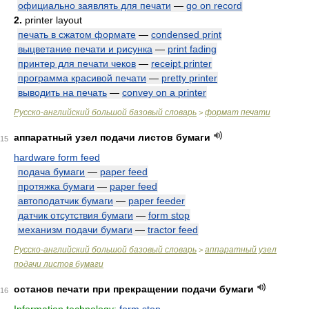
официально заявлять для печати
—
go on record
2.
printer layout
печать в сжатом формате
—
condensed print
выцветание печати и рисунка
—
print fading
принтер для печати чеков
—
receipt printer
программа красивой печати
—
pretty printer
выводить на печать
—
convey on a printer
Русско-английский большой базовый словарь
формат печати
>
аппаратный узел подачи листов бумаги
15
hardware form feed
подача бумаги
—
paper feed
протяжка бумаги
—
paper feed
автоподатчик бумаги
—
paper feeder
датчик отсутствия бумаги
—
form stop
механизм подачи бумаги
—
tractor feed
Русско-английский большой базовый словарь
аппаратный узел
>
подачи листов бумаги
останов печати при прекращении подачи бумаги
16