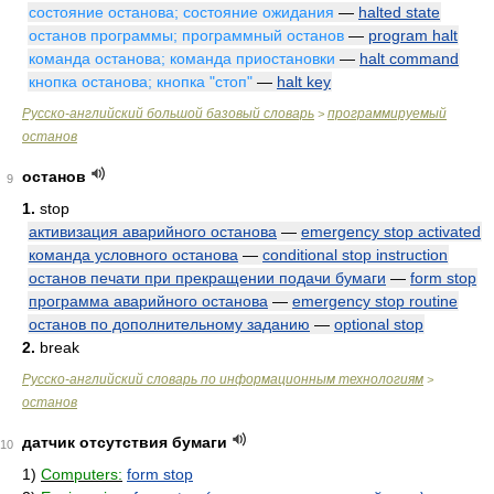
состояние останова; состояние ожидания
—
halted state
останов программы; программный останов
—
program halt
команда останова; команда приостановки
—
halt command
кнопка останова; кнопка "стоп"
—
halt key
Русско-английский большой базовый словарь
программируемый
>
останов
останов
9
1.
stop
активизация аварийного останова
—
emergency stop activated
команда условного останова
—
conditional stop instruction
останов печати при прекращении подачи бумаги
—
form stop
программа аварийного останова
—
emergency stop routine
останов по дополнительному заданию
—
optional stop
2.
break
Русско-английский словарь по информационным технологиям
>
останов
датчик отсутствия бумаги
10
1)
Computers:
form stop