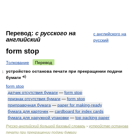
Перевод:
с русского на
с английского на
английский
русский
form stop
Толкование
Перевод
устройство останова печати при прекращении подачи
1
бумаги
form stop
датчик отсутствия бумаги
—
form stop
признак отсутствия бумаги
—
form stop
приправочная бумага
—
paper for making-ready
бумага для карточек
—
cardboard for index cards
бумага для наружной упаковки
—
top packing paper
Русско-английский большой базовый словарь
устройство останова
>
печати при прекращении подачи бумаги