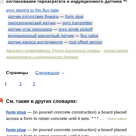
согласование гироагрегата и индукционного датчика
20
gyro slaving to the flux gate
датчик отсутствия бумаги
—
form stop
гироскопический датчик
—
gyro transmitter
датчик угла гироскопа
—
gyro angle pickoff
индукционный магнитный датчик
—
flux valve
датчик износа инструмента
—
tool offset sensor
Авиация и космонавтика. Русско-английский словарь
согласование
>
гироагрегата и индукционного датчика
Страницы
Следующая
→
1
2
3
См. также в других словарях:
form stop
— (in poured concrete construction) a board placed
across a form to retain concrete until it sets. * * * …
Universalium
form stop
— (in poured concrete construction) a board placed