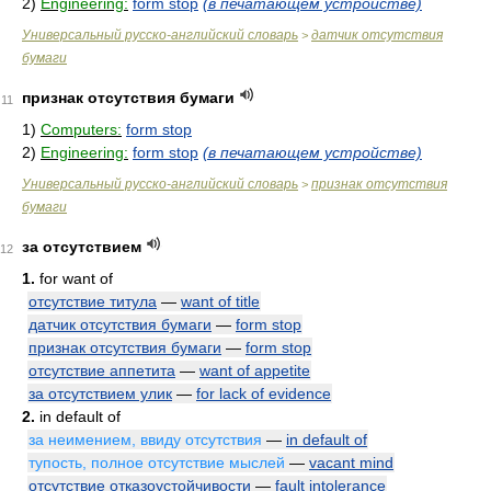
2)
Engineering:
form stop
(в печатающем устройстве)
Универсальный русско-английский словарь
датчик отсутствия
>
бумаги
признак отсутствия бумаги
11
1)
Computers:
form stop
2)
Engineering:
form stop
(в печатающем устройстве)
Универсальный русско-английский словарь
признак отсутствия
>
бумаги
за отсутствием
12
1.
for want of
отсутствие титула
—
want of title
датчик отсутствия бумаги
—
form stop
признак отсутствия бумаги
—
form stop
отсутствие аппетита
—
want of appetite
за отсутствием улик
—
for lack of evidence
2.
in default of
за неимением, ввиду отсутствия
—
in default of
тупость, полное отсутствие мыслей
—
vacant mind
отсутствие отказоустойчивости
—
fault intolerance