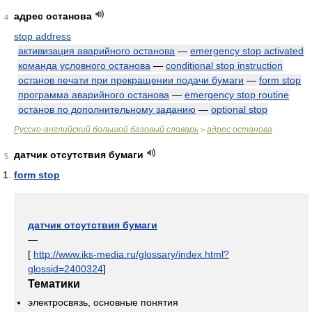
адрес останова
4
stop address
активизация аварийного останова
—
emergency stop activated
команда условного останова
—
conditional stop instruction
останов печати при прекращении подачи бумаги
—
form stop
программа аварийного останова
—
emergency stop routine
останов по дополнительному заданию
—
optional stop
Русско-английский большой базовый словарь
адрес останова
>
датчик отсутствия бумаги
5
form stop
датчик отсутствия бумаги
—
[
http://www.iks-media.ru/glossary/index.html?
glossid=2400324
]
Тематики
электросвязь, основные понятия