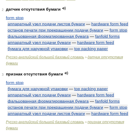
датчик отсутствия бумаги
2
form stop
аппаратный узел подачи листов бумаги
—
hardware form feed
останов печати при прекращении подачи бумаги
—
form stop
фальцованная форматированная бумага
—
fanfold forms
аппаратный узел подачи бумаги
—
hardware form feed
бумага для наружной упаковки
—
top packing paper
Русско-английский большой базовый словарь
датчик отсутствия
>
бумаги
признак отсутствия бумаги
3
form stop
бумага для наружной упаковки
—
top packing paper
аппаратный узел подачи бумаги
—
hardware form feed
фальцованная форматированная бумага
—
fanfold forms
останов печати при прекращении подачи бумаги
—
form stop
аппаратный узел подачи листов бумаги
—
hardware form feed
Русско-английский большой базовый словарь
признак отсутствия
>
бумаги