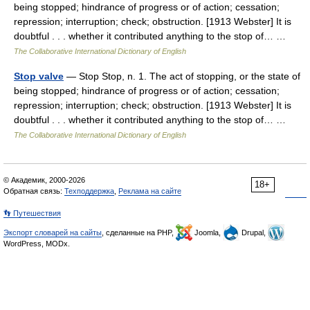
being stopped; hindrance of progress or of action; cessation;
repression; interruption; check; obstruction. [1913 Webster] It is
doubtful . . . whether it contributed anything to the stop of… …
The Collaborative International Dictionary of English
Stop valve
— Stop Stop, n. 1. The act of stopping, or the state of
being stopped; hindrance of progress or of action; cessation;
repression; interruption; check; obstruction. [1913 Webster] It is
doubtful . . . whether it contributed anything to the stop of… …
The Collaborative International Dictionary of English
© Академик, 2000-2026
18+
Обратная связь:
Техподдержка
,
Реклама на сайте
👣 Путешествия
Экспорт словарей на сайты
, сделанные на PHP,
Joomla,
Drupal,
WordPress, MODx.