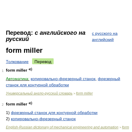
Перевод:
с английского на
с русского на
русский
английский
form miller
Толкование
Перевод
form miller
1
Автоматика:
копировально-фрезерный станок
,
фрезерный
станок для контурной обработки
Универсальный англо-русский словарь
form miller
>
form miller
2
1)
фрезерный станок для контурной обработки
2)
копировально-фрезерный станок
English-Russian dictionary of mechanical engineering and automation
form
>