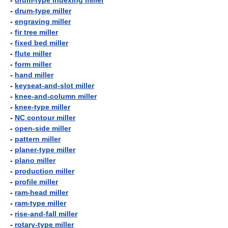
-
drum-type indexing miller
-
drum-type miller
-
engraving miller
-
fir tree miller
-
fixed bed miller
-
flute miller
-
form miller
-
hand miller
-
keyseat-and-slot miller
-
knee-and-column miller
-
knee-type miller
-
NC contour miller
-
open-side miller
-
pattern miller
-
planer-type miller
-
plano miller
-
production miller
-
profile miller
-
ram-head miller
-
ram-type miller
-
rise-and-fall miller
-
rotary-type miller