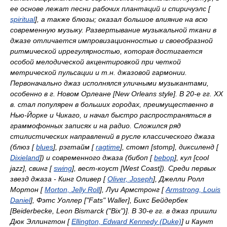
ее основе лежат песни рабочих плантаций и спиричуэлс [
spiritual
], а также блюзы; оказал большое влияние на всю
современную музыку. Развертывание музыкальной ткани в
джазе отличается импровизационностью и своеобразной
ритмической иррегулярностью, которая достигается
особой мелодической акцентировкой при четкой
метрической пульсации и т.н. джазовой гармонии.
Первоначально джаз исполнялся уличными музыкантами,
особенно в г. Новом Орлеане [New Orleans style]. В 20-е гг. XX
в. стал популярен в больших городах, преимущественно в
Нью-Йорке и Чикаго, и начал быстро распространяться в
граммофонных записях и на радио. Сложился ряд
стилистических направлений в русле классического джаза
(блюз [
blues
], рэгтайм [
ragtime
], стомп [stomp], диксиленд [
Dixieland
]) и современного джаза (бибоп [
bebop
], кул [cool
jazz], свинг [
swing
], вест-коуст [West Coast]). Среди первых
звезд джаза - Кинг Оливер [
Oliver, Joseph
], Джелли Ролл
Мортон [
Morton, Jelly Roll
], Луи Армстронг [
Armstrong, Louis
Daniel
], Фэтс Уоллер ["Fats" Waller], Бикс Бейдербек
[Beiderbecke, Leon Bismarck ("Bix")]. В 30-е гг. в джаз пришли
Дюк Эллингтон [
Ellington, Edward Kennedy (Duke)
] и Каунт