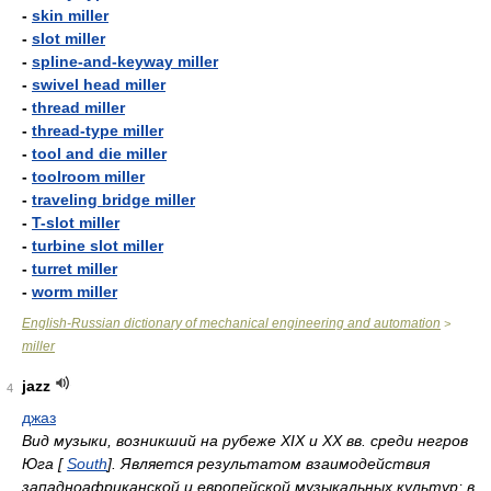
-
skin miller
-
slot miller
-
spline-and-keyway miller
-
swivel head miller
-
thread miller
-
thread-type miller
-
tool and die miller
-
toolroom miller
-
traveling bridge miller
-
T-slot miller
-
turbine slot miller
-
turret miller
-
worm miller
English-Russian dictionary of mechanical engineering and automation
>
miller
jazz
4
джаз
Вид музыки, возникший на рубеже XIX и XX вв. среди негров
Юга [
South
]. Является результатом взаимодействия
западноафриканской и европейской музыкальных культур; в