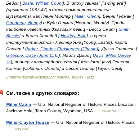
Бейси [
Basie, William Count
]. В "эпоху свинга" ["swing era"]
(примерно 1937-47) в джазе доминировали такие
музыканты, как Гленн Миллер [
Miller, Glenn
], Бенни Гудман [
Goodman, Benny
] и Вуди Герман [Herman, Woody]. Среди
наиболее известных джазовых певиц - Бесси Смит [
Smith,
Bessie
] и Билли Холидей [
Holiday, Billie
], а среди
инструменталистов - Лестер Янг [Young, Lester], Чарли
Паркер [
Parker, Charles Christopher (Charlie)
], Диззи Гиллеспи [
Gillespie, Dizzy (John Birk)
], Майлз Дэвис [
Davis, Miles Dewey,
Jr.
], пионеры авангардного стиля ["free-form" jazz] Орнетт
Колман [Coleman, Ornette] и Сесил Тейлор [Taylor, Cecil]
English-Russian dictionary of regional studies
jazz
>
См. также в других словарях:
Miller Cabin
— U.S. National Register of Historic Places Location:
Jackson Hole, Teton County, Wyoming, USA …
Wikipedia
Miller-Claytor House
— U.S. National Register of Historic Places
…
Wikipedia