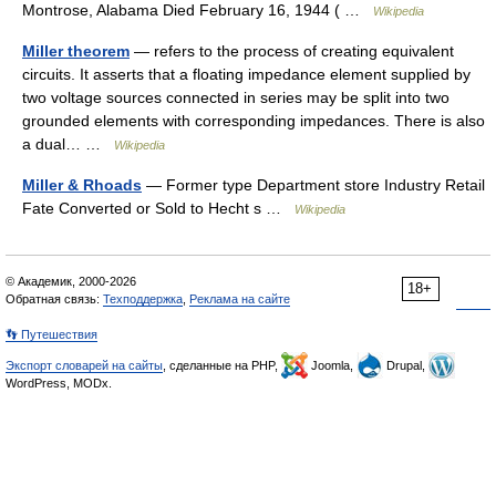
Montrose, Alabama Died February 16, 1944 ( …
Wikipedia
Miller theorem
— refers to the process of creating equivalent
circuits. It asserts that a floating impedance element supplied by
two voltage sources connected in series may be split into two
grounded elements with corresponding impedances. There is also
a dual… …
Wikipedia
Miller & Rhoads
— Former type Department store Industry Retail
Fate Converted or Sold to Hecht s …
Wikipedia
© Академик, 2000-2026
18+
Обратная связь:
Техподдержка
,
Реклама на сайте
👣 Путешествия
Экспорт словарей на сайты
, сделанные на PHP,
Joomla,
Drupal,
WordPress, MODx.