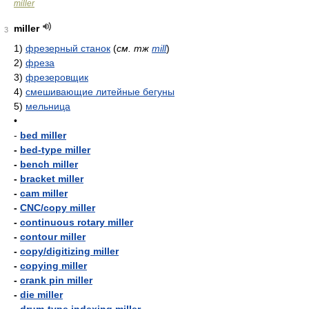
miller
miller
3
1)
фрезерный станок
(
см. тж
mill
)
2)
фреза
3)
фрезеровщик
4)
смешивающие литейные бегуны
5)
мельница
•
-
bed miller
-
bed-type miller
-
bench miller
-
bracket miller
-
cam miller
-
CNC/copy miller
-
continuous rotary miller
-
contour miller
-
copy/digitizing miller
-
copying miller
-
crank pin miller
-
die miller