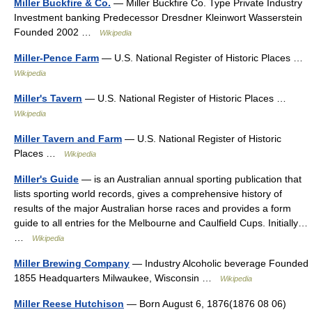
Miller Buckfire & Co.
— Miller Buckfire Co. Type Private Industry
Investment banking Predecessor Dresdner Kleinwort Wasserstein
Founded 2002 …
Wikipedia
Miller-Pence Farm
— U.S. National Register of Historic Places …
Wikipedia
Miller's Tavern
— U.S. National Register of Historic Places …
Wikipedia
Miller Tavern and Farm
— U.S. National Register of Historic
Places …
Wikipedia
Miller's Guide
— is an Australian annual sporting publication that
lists sporting world records, gives a comprehensive history of
results of the major Australian horse races and provides a form
guide to all entries for the Melbourne and Caulfield Cups. Initially…
…
Wikipedia
Miller Brewing Company
— Industry Alcoholic beverage Founded
1855 Headquarters Milwaukee, Wisconsin …
Wikipedia
Miller Reese Hutchison
— Born August 6, 1876(1876 08 06)