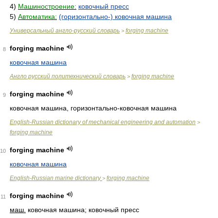
4)
Машиностроение:
ковочный пресс
5)
Автоматика:
(горизонтально-) ковочная машина
Универсальный англо-русский словарь
forging machine
>
forging machine
8
ковочная машина
Англо русский политехнический словарь
forging machine
>
forging machine
9
ковочная машина, горизонтально-ковочная машина
English-Russian dictionary of mechanical engineering and automation
>
forging machine
forging machine
10
ковочная машина
English-Russian marine dictionary
forging machine
>
forging machine
11
маш.
ковочная машина; ковочный пресс