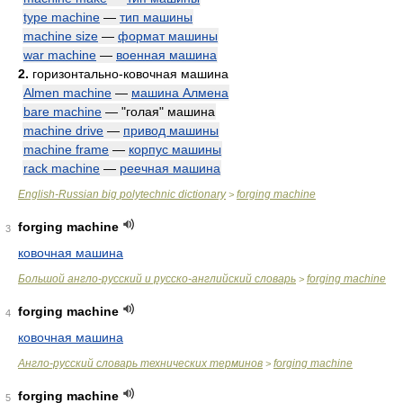
type machine
—
тип машины
machine size
—
формат машины
war machine
—
военная машина
2.
горизонтально-ковочная машина
Almen machine
—
машина Алмена
bare machine
— "голая" машина
machine drive
—
привод машины
machine frame
—
корпус машины
rack machine
—
реечная машина
English-Russian big polytechnic dictionary
forging machine
>
forging machine
3
ковочная машина
Большой англо-русский и русско-английский словарь
forging machine
>
forging machine
4
ковочная машина
Англо-русский словарь технических терминов
forging machine
>
forging machine
5