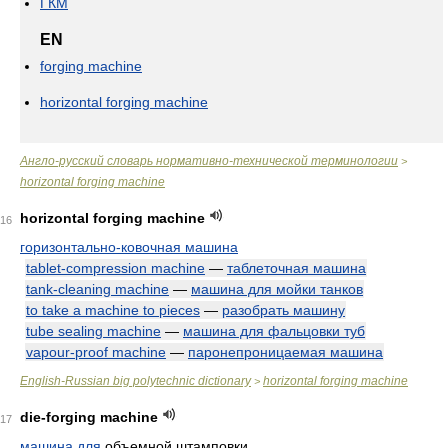
ГКМ
EN
forging machine
horizontal forging machine
Англо-русский словарь нормативно-технической терминологии
>
horizontal forging machine
horizontal forging machine
16
горизонтально-ковочная машина
tablet-compression machine
—
таблеточная машина
tank-cleaning machine
—
машина для мойки танков
to take a machine to pieces
—
разобрать машину
tube sealing machine
—
машина для фальцовки туб
vapour-proof machine
—
паронепроницаемая машина
English-Russian big polytechnic dictionary
horizontal forging machine
>
die-forging machine
17
машина
для
объемной штамповки