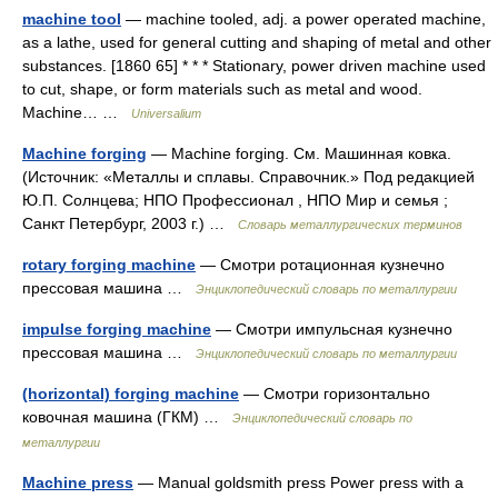
machine tool
— machine tooled, adj. a power operated machine,
as a lathe, used for general cutting and shaping of metal and other
substances. [1860 65] * * * Stationary, power driven machine used
to cut, shape, or form materials such as metal and wood.
Machine… …
Universalium
Machine forging
— Machine forging. См. Машинная ковка.
(Источник: «Металлы и сплавы. Справочник.» Под редакцией
Ю.П. Солнцева; НПО Профессионал , НПО Мир и семья ;
Санкт Петербург, 2003 г.) …
Словарь металлургических терминов
rotary forging machine
— Смотри ротационная кузнечно
прессовая машина …
Энциклопедический словарь по металлургии
impulse forging machine
— Смотри импульсная кузнечно
прессовая машина …
Энциклопедический словарь по металлургии
(horizontal) forging machine
— Смотри горизонтально
ковочная машина (ГКМ) …
Энциклопедический словарь по
металлургии
Machine press
— Manual goldsmith press Power press with a