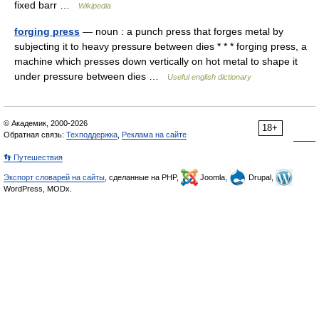
fixed barr …
Wikipedia
forging press
— noun : a punch press that forges metal by
subjecting it to heavy pressure between dies * * * forging press, a
machine which presses down vertically on hot metal to shape it
under pressure between dies …
Useful english dictionary
© Академик, 2000-2026
18+
Обратная связь:
Техподдержка
,
Реклама на сайте
👣 Путешествия
Экспорт словарей на сайты
, сделанные на PHP,
Joomla,
Drupal,
WordPress, MODx.