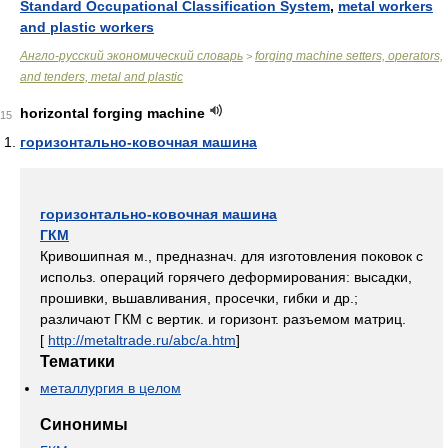
Standard Occupational Classification System
,
metal workers
and plastic workers
Англо-русский экономический словарь
forging machine setters, operators,
>
and tenders, metal and plastic
horizontal forging machine
15
горизонтально-ковочная машина
горизонтально-ковочная машина
ГКМ
Кривошипная м., предназнач. для изготовления поковок с
использ. операций горячего деформирования: высадки,
прошивки, вьшавливания, просечки, гибки и др.;
различают ГКМ с вертик. и горизонт. разъемом матриц.
[
http://metaltrade.ru/abc/a.htm
]
Тематики
металлургия в целом
Синонимы