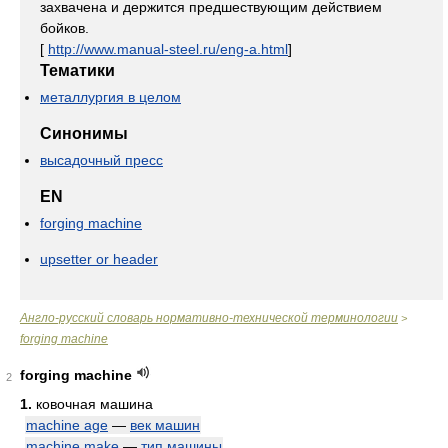
захвачена и держится предшествующим действием
бойков.
[
http://www.manual-steel.ru/eng-a.html
]
Тематики
металлургия в целом
Синонимы
высадочный пресс
EN
forging machine
upsetter or header
Англо-русский словарь нормативно-технической терминологии
>
forging machine
forging machine
2
1.
ковочная машина
machine age
—
век машин
machine make
—
тип машины