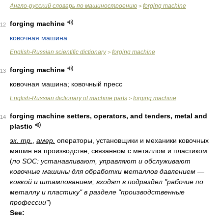
Англо-русский словарь по машиностроению
forging machine
>
forging machine
12
ковочная машина
English-Russian scientific dictionary
forging machine
>
forging machine
13
ковочная машина; ковочный пресс
English-Russian dictionary of machine parts
forging machine
>
forging machine setters, operators, and tenders, metal and
14
plastic
эк. тр.
,
амер.
операторы, установщики и механики ковочных
машин на производстве, связанном с металлом и пластиком
(
по SOC: устанавливают, управляют и обслуживают
ковочные машины для обработки металлов давлением —
ковкой и штампованием; входят в подраздел "рабочие по
металлу и пластику" в разделе "производственные
профессии"
)
See: