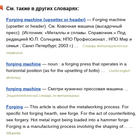
См. также в других словарях:
Forging machine (upsetter or header)
— Forging machine
(upsetter or header). См. Ковочная машина (высадочный
пресс). (Источник: «Металлы и сплавы. Справочник.» Под
редакцией Ю.П. Солнцева; НПО Профессионал , НПО Мир и
семья ; Санкт Петербург, 2003 г.) …
Словарь металлургических
терминов
forging machine
— noun : a forging press that operates in a
horizontal position (as for the upsetting of bolts) …
Useful english
dictionary
forging machine
— Смотри кузнечно прессовая машина …
Энциклопедический словарь по металлургии
Forging
— This article is about the metalworking process. For
specific hot forging hearth, see forge. For the act of counterfeiting,
see forgery. Hot metal ingot being loaded into a hammer forge
Forging is a manufacturing process involving the shaping of… …
Wikipedia