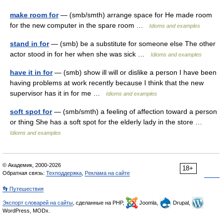
make room for
— (smb/smth) arrange space for He made room
for the new computer in the spare room …
Idioms and examples
stand in for
— (smb) be a substitute for someone else The other
actor stood in for her when she was sick …
Idioms and examples
have it in for
— (smb) show ill will or dislike a person I have been
having problems at work recently because I think that the new
supervisor has it in for me …
Idioms and examples
soft spot for
— (smb/smth) a feeling of affection toward a person
or thing She has a soft spot for the elderly lady in the store …
Idioms and examples
© Академик, 2000-2026
18+
Обратная связь:
Техподдержка
,
Реклама на сайте
👣 Путешествия
Экспорт словарей на сайты
, сделанные на PHP,
Joomla,
Drupal,
WordPress, MODx.