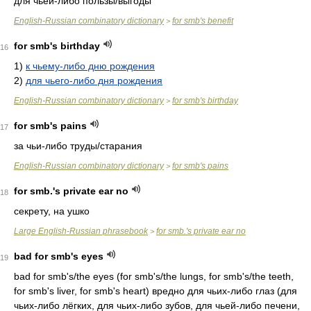
для чьей-либо пользы/выгоды
English-Russian combinatory dictionary
for smb's benefit
>
for smb's birthday
16
1)
к чьему-либо дню рождения
2)
для чьего-либо дня рождения
English-Russian combinatory dictionary
for smb's birthday
>
for smb's pains
17
за чьи-либо труды/старания
English-Russian combinatory dictionary
for smb's pains
>
for smb.'s private ear no
18
секрету, на ушко
Large English-Russian phrasebook
for smb.'s private ear no
>
bad for smb's eyes
19
bad for smb's/the eyes (for smb's/the lungs, for smb's/the teeth,
for smb's liver, for smb's heart)
вредно для чьих-либо глаз (для
чьих-либо лёгких, для чьих-либо зубов, для чьей-либо печени,