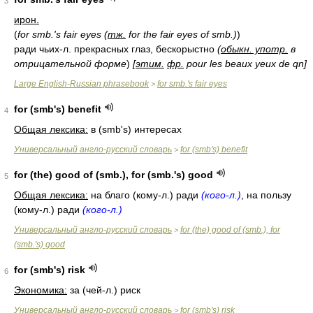
3
ирон.
(
for smb.'s fair eyes (
тж.
for the fair eyes of smb.)
)
ради чьих-л. прекрасных глаз, бескорыстно
(
обыкн. употр.
в
отрицательной форме
)
[
этим.
фр.
pour les beaux yeux de qn]
Large English-Russian phrasebook
for smb.'s fair eyes
>
for (smb's) benefit
4
Общая лексика:
в (smb's) интересах
Универсальный англо-русский словарь
for (smb's) benefit
>
for (the) good of (smb.), for (smb.'s) good
5
Общая лексика:
на благо (кому-л.) ради
(кого-л.)
, на пользу
(кому-л.) ради
(кого-л.)
Универсальный англо-русский словарь
for (the) good of (smb.), for
>
(smb.'s) good
for (smb's) risk
6
Экономика:
за (чей-л.) риск
Универсальный англо-русский словарь
for (smb's) risk
>