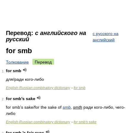
Перевод:
с английского на
с русского на
русский
английский
for smb
Толкование
Перевод
for smb
1
для/ради кого-либо
English-Russian combinatory dictionary
for smb
>
for smb's sake
2
for smb's sake/for the sake of
smb
,
smth
ради кого-либо, чего-
либо
English-Russian combinatory dictionary
for smb's sake
>
for smb.'s fair eyes