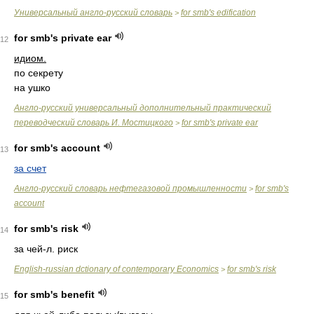
Универсальный англо-русский словарь
for smb's edification
>
for smb's private ear
12
идиом.
по секрету
на ушко
Англо-русский универсальный дополнительный практический
переводческий словарь И. Мостицкого
for smb's private ear
>
for smb's account
13
за счет
Англо-русский словарь нефтегазовой промышленности
for smb's
>
account
for smb's risk
14
за чей-л. риск
English-russian dctionary of contemporary Economics
for smb's risk
>
for smb's benefit
15