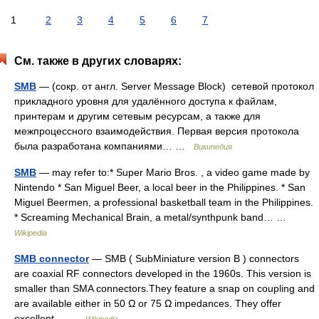
1
2
3
4
5
6
7
См. также в других словарях:
SMB
— (сокр. от англ. Server Message Block) сетевой протокол
прикладного уровня для удалённого доступа к файлам,
принтерам и другим сетевым ресурсам, а также для
межпроцессного взаимодействия. Первая версия протокола
была разработана компаниями… …
Википедия
SMB
— may refer to:* Super Mario Bros. , a video game made by
Nintendo * San Miguel Beer, a local beer in the Philippines. * San
Miguel Beermen, a professional basketball team in the Philippines.
* Screaming Mechanical Brain, a metal/synthpunk band… …
Wikipedia
SMB connector
— SMB ( SubMiniature version B ) connectors
are coaxial RF connectors developed in the 1960s. This version is
smaller than SMA connectors.They feature a snap on coupling and
are available either in 50 Ω or 75 Ω impedances. They offer
excellent… …