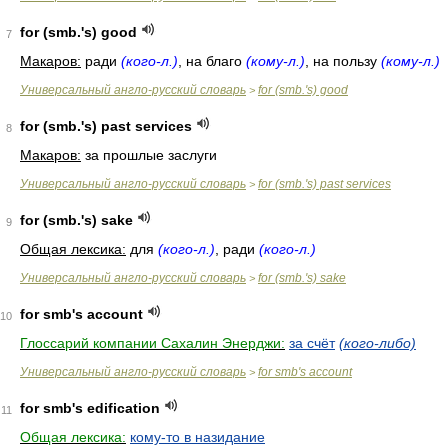
for (smb.'s) good
7
Макаров:
ради
(кого-л.)
, на благо
(кому-л.)
, на пользу
(кому-л.)
Универсальный англо-русский словарь
for (smb.'s) good
>
for (smb.'s) past services
8
Макаров:
за прошлые заслуги
Универсальный англо-русский словарь
for (smb.'s) past services
>
for (smb.'s) sake
9
Общая лексика:
для
(кого-л.)
, ради
(кого-л.)
Универсальный англо-русский словарь
for (smb.'s) sake
>
for smb's account
10
Глоссарий компании Сахалин Энерджи:
за счёт
(кого-либо)
Универсальный англо-русский словарь
for smb's account
>
for smb's edification
11
Общая лексика:
кому-то в назидание