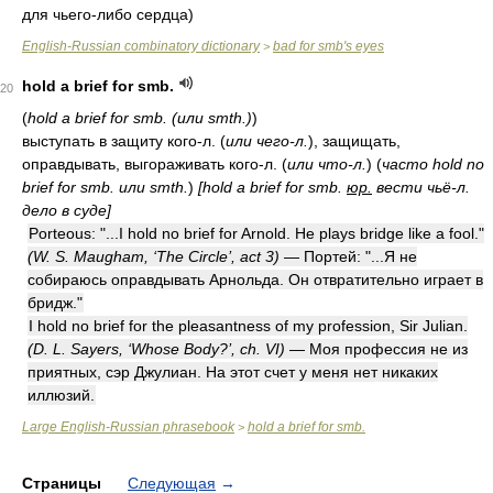
для чьего-либо сердца)
English-Russian combinatory dictionary
bad for smb's eyes
>
hold a brief for smb.
20
(
hold a brief for smb. (или smth.)
)
выступать в защиту кого-л.
(
или чего-л.
)
, защищать,
оправдывать, выгораживать кого-л.
(
или что-л.
)
(
часто hold no
brief for smb. или smth.
)
[hold a brief for smb.
юр.
вести чьё-л.
дело в суде]
Porteous: "...I hold no brief for Arnold. He plays bridge like a fool."
(W. S. Maugham, ‘The Circle’, act 3)
— Портей: "...Я не
собираюсь оправдывать Арнольда. Он отвратительно играет в
бридж."
I hold no brief for the pleasantness of my profession, Sir Julian.
(D. L. Sayers, ‘Whose Body?’, ch. VI)
— Моя профессия не из
приятных, сэр Джулиан. На этот счет у меня нет никаких
иллюзий.
Large English-Russian phrasebook
hold a brief for smb.
>
Страницы
Следующая
→