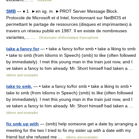
Wikipedia
SMB
— ● 1. ►en sg. m. ►PROT Server Message Block.
Protocole de Microsoft et d Intel, fonctionnant sur NetBIOS et
permettant le partage de ressources (disques et imprimantes) à
travers un réseau publié en 1987. Il en existe de nombreuses
variantes,… …
Dictionnaire d'informatique francophone
take a fancy for
— • take a fancy to/for smb • take a liking to smb
• take to smb (from Idioms in Speech) (smb) to like (often followed
by immediately). I met this young man in the train just now, and I
ve taken a fancy to him already. Mr. Short himself had taken a …
Idioms and examples
take to smb.
— • take a fancy to/for smb • take a liking to smb •
take to smb (from Idioms in Speech) (smb) to like (often followed
by immediately). I met this young man in the train just now, and I
ve taken a fancy to him already. Mr. Short himself had taken a …
Idioms and examples
fix smb up with
— (smb) help someone get a date by arranging a
meeting for the two I tried to fix my sister up with a date with my
friend but she refused me …
Idioms and examples