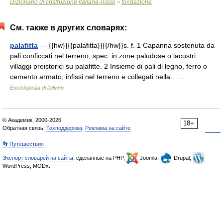
Dizionario di costruzione italiana-russo
fondazione
>
См. также в других словарях:
palafitta
— {{hw}}{{palafitta}}{{/hw}}s. f. 1 Capanna sostenuta da
pali conficcati nel terreno, spec. in zone paludose o lacustri:
villaggi preistorici su palafitte. 2 Insieme di pali di legno, ferro o
cemento armato, infissi nel terreno e collegati nella… …
Enciclopedia di italiano
© Академик, 2000-2026
18+
Обратная связь:
Техподдержка
,
Реклама на сайте
👣 Путешествия
Экспорт словарей на сайты
, сделанные на PHP,
Joomla,
Drupal,
WordPress, MODx.