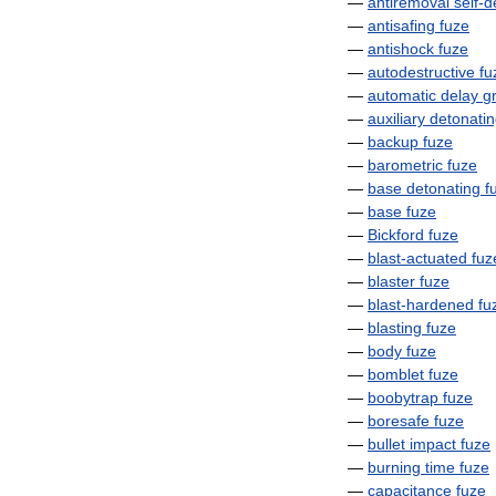
—
antiremoval
self
-
d
—
antisafing
fuze
—
antishock
fuze
—
autodestructive
fu
—
automatic
delay
g
—
auxiliary
detonati
—
backup
fuze
—
barometric
fuze
—
base
detonating
f
—
base
fuze
—
Bickford
fuze
—
blast
-
actuated
fuz
—
blaster
fuze
—
blast
-
hardened
fu
—
blasting
fuze
—
body
fuze
—
bomblet
fuze
—
boobytrap
fuze
—
boresafe
fuze
—
bullet
impact
fuze
—
burning
time
fuze
—
capacitance
fuze