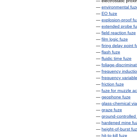
—
electrostatic
proxi
—
environmental
fuz
—
EO
fuze
—
explosion
-
proof
fu
—
extended
probe
f
—
field
reaction
fuze
—
film
logic
fuze
—
firing
delay
point
f
—
flash
fuze
—
fluidic
time
fuze
—
foliage
-
discriminat
—
frequency
inducti
—
frequency
variabl
—
friction
fuze
—
fuze
for
muzzle
ac
—
geophone
fuze
—
glass
-
chemical
via
—
graze
fuze
—
ground
-
controlled
—
hardened
mine
fu
—
height
-
of
-
burst
fu
—
hit
-
to
-
kill
fuze