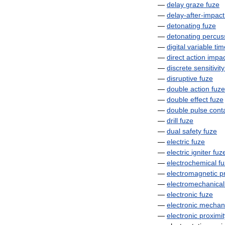
—
delay
graze
fuze
—
delay
-
after
-
impact
—
detonating
fuze
—
detonating
percus
—
digital
variable
tim
—
direct
action
impac
—
discrete
sensitivity
—
disruptive
fuze
—
double
action
fuze
—
double
effect
fuze
—
double
pulse
cont
—
drill
fuze
—
dual
safety
fuze
—
electric
fuze
—
electric
igniter
fuz
—
electrochemical
f
—
electromagnetic
p
—
electromechanical
—
electronic
fuze
—
electronic
mechani
—
electronic
proximit