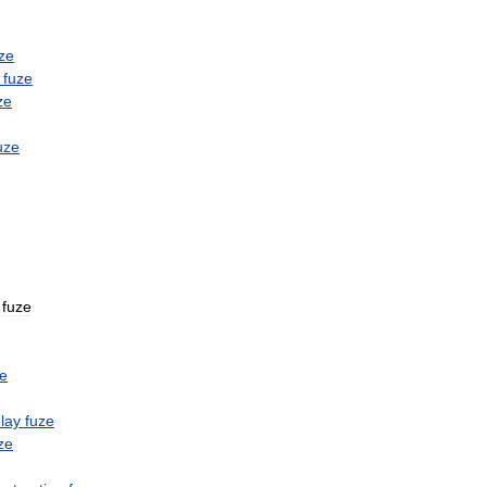
ze
fuze
ze
uze
fuze
ze
lay
fuze
ze