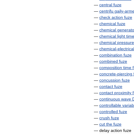
—
central
fuze
—
centrifu
gaily
-
arm
—
check
action
fuze
—
chemical
fuze
—
chemical
generato
—
chemical
light
tim
—
chemical
pressure
—
chemical
-
electrica
—
combination
fuze
—
combined
fuze
—
composition
time
—
concrete
-
piercing
—
concussion
fuze
—
contact
fuze
—
contact
proximity
—
continuous
wave
—
controllable
variab
—
controlled
fuze
—
crush
fuze
—
cut
the
fuze
—
delay
action
fuze