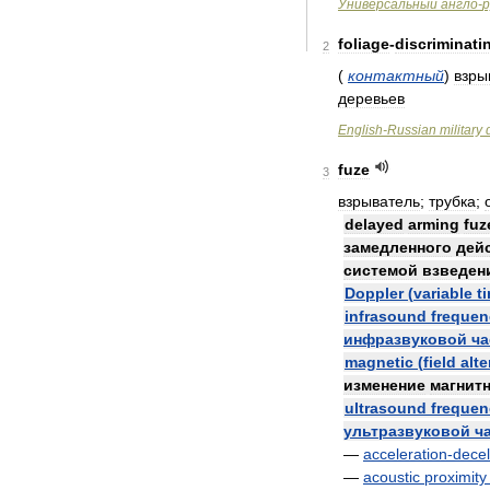
Универсальный
англо
-
р
foliage
-
discriminati
2
(
контактный
)
взры
деревьев
English
-
Russian
military
fuze
3
взрыватель
;
трубка
;
delayed
arming
fuz
замедленного
дей
системой
взведен
Doppler
(
variable
t
infrasound
frequen
инфразвуковой
ча
magnetic
(
field
alte
изменение
магнит
ultrasound
frequen
ультразвуковой
ч
—
acceleration
-
decel
—
acoustic
proximity