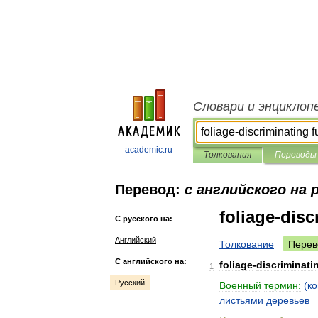
Словари и энциклоп
academic.ru
Толкования
Переводы
Перевод:
с английского на 
foliage-disc
С русского на:
Английский
Толкование
Перев
С английского на:
foliage
-
discriminati
1
Русский
Военный
термин:
(
ко
листьями
деревьев