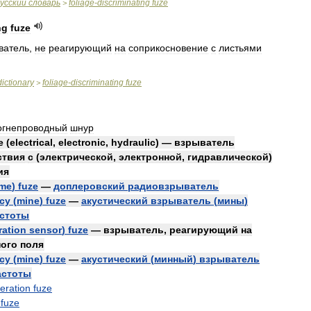
усский
словарь
foliage
-
discriminating
fuze
>
ng
fuze
ватель
,
не
реагирующий
на
соприкосновение
с
листьями
dictionary
foliage
-
discriminating
fuze
>
огнепроводный
шнур
e
(
electrical
,
electronic
,
hydraulic
) —
взрыватель
ствия
с
(
электрической
,
электронной
,
гидравлической
)
ия
ime
)
fuze
—
доплеровский
радиовзрыватель
cy
(
mine
)
fuze
—
акустический
взрыватель
(
мины
)
стоты
ration
sensor
)
fuze
—
взрыватель
,
реагирующий
на
ного
поля
cy
(
mine
)
fuze
—
акустический
(
минный
)
взрыватель
астоты
eration
fuze
fuze