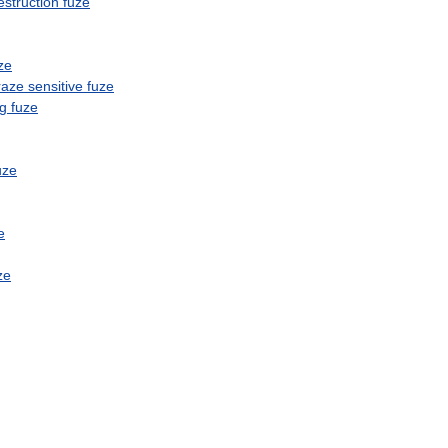
estruction
fuze
ze
raze
sensitive
fuze
ng
fuze
uze
e
ze