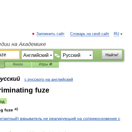
Запомнить сайт
Словарь на свой сайт
RU
едии на Академике
Найти!
Книги
Игры ⚽
русский
с русского на английский
riminating fuze
од
ng
fuze
нтактный
)
взрыватель
не
реагирующий
на
соприкосновение
с