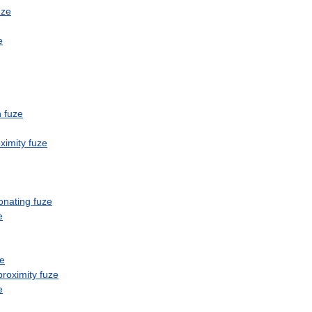
uze
e
n
fuze
ximity
fuze
onating
fuze
e
ze
proximity
fuze
e