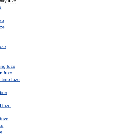
mity
fuze
e
ze
uze
uze
ing
fuze
on
fuze
e
time
fuze
tion
l
fuze
fuze
ze
ze