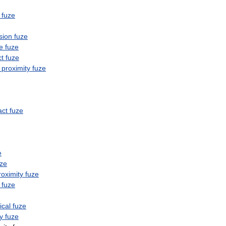
fuze
sion
fuze
e
fuze
t
fuze
proximity
fuze
act
fuze
e
uze
roximity
fuze
fuze
cal
fuze
y
fuze