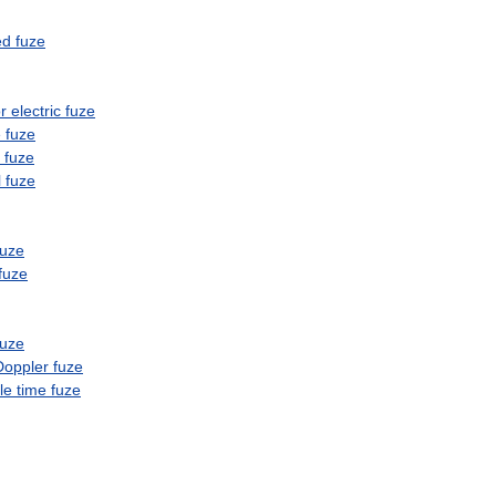
ed
fuze
r
electric
fuze
e
fuze
fuze
l
fuze
fuze
fuze
fuze
Doppler
fuze
le
time
fuze