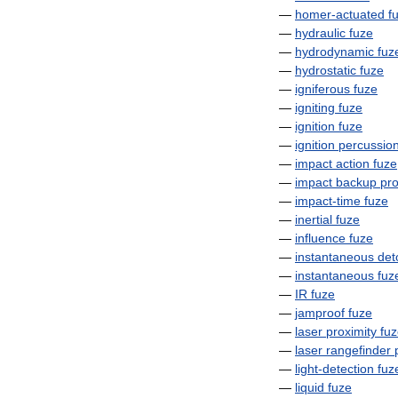
—
homer
-
actuated
f
—
hydraulic
fuze
—
hydrodynamic
fuz
—
hydrostatic
fuze
—
igniferous
fuze
—
igniting
fuze
—
ignition
fuze
—
ignition
percussio
—
impact
action
fuze
—
impact
backup
pro
—
impact
-
time
fuze
—
inertial
fuze
—
influence
fuze
—
instantaneous
det
—
instantaneous
fuz
—
IR
fuze
—
jamproof
fuze
—
laser
proximity
fu
—
laser
rangefinder
—
light
-
detection
fuz
—
liquid
fuze