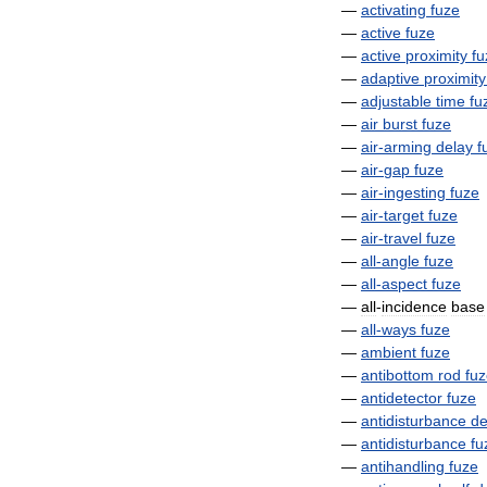
—
activating
fuze
—
active
fuze
—
active
proximity
fu
—
adaptive
proximity
—
adjustable
time
fu
—
air
burst
fuze
—
air
-
arming
delay
f
—
air
-
gap
fuze
—
air
-
ingesting
fuze
—
air
-
target
fuze
—
air
-
travel
fuze
—
all
-
angle
fuze
—
all
-
aspect
fuze
—
all
-
incidence
base
—
all
-
ways
fuze
—
ambient
fuze
—
antibottom
rod
fu
—
antidetector
fuze
—
antidisturbance
de
—
antidisturbance
fu
—
antihandling
fuze