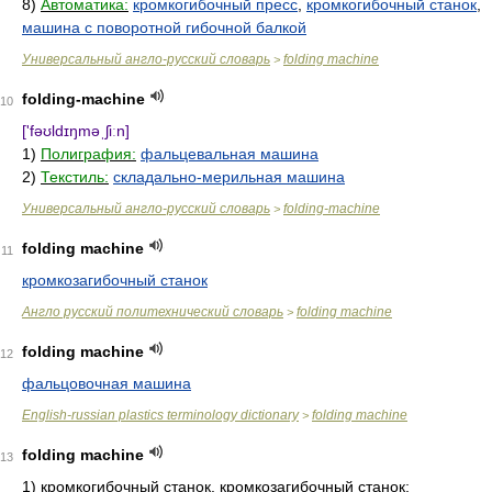
8)
Автоматика:
кромкогибочный пресс
,
кромкогибочный станок
,
машина с поворотной гибочной балкой
Универсальный англо-русский словарь
folding machine
>
folding-machine
10
['fəʊldɪŋməˌʃiːn]
1)
Полиграфия:
фальцевальная машина
2)
Текстиль:
складально-мерильная машина
Универсальный англо-русский словарь
folding-machine
>
folding machine
11
кромкозагибочный станок
Англо русский политехнический словарь
folding machine
>
folding machine
12
фальцовочная машина
English-russian plastics terminology dictionary
folding machine
>
folding machine
13
1)
кромкогибочный станок, кромкозагибочный станок;