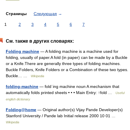
Страницы
Следующая
→
1
2
3
4
5
6
7
См. также в других словарях:
Folding machine
— A folding machine is a machine used for
folding, usually of paper.A fold (in paper) can be made by a Buckle
or a Knife.There are generally three types of folding machines.
Buckle Folders, Knife Folders or a Combination of these two types.
Buckle… …
Wikipedia
folding-machine
— foldˈing machine noun A mechanism that
automatically folds printed sheets • • • Main Entry: ↑fold …
Useful
english dictionary
Folding@home
— Original author(s) Vijay Pande Developer(s)
Stanford University / Pande lab Initial release 2000 10 01 …
Wikipedia