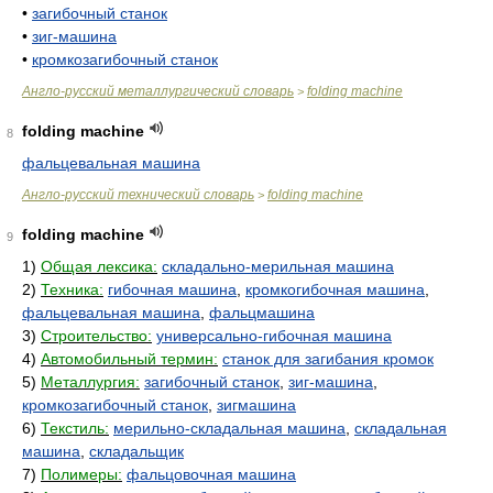
•
загибочный станок
•
зиг-машина
•
кромкозагибочный станок
Англо-русский металлургический словарь
folding machine
>
folding machine
8
фальцевальная машина
Англо-русский технический словарь
folding machine
>
folding machine
9
1)
Общая лексика:
складально-мерильная машина
2)
Техника:
гибочная машина
,
кромкогибочная машина
,
фальцевальная машина
,
фальцмашина
3)
Строительство:
универсально-гибочная машина
4)
Автомобильный термин:
станок для загибания кромок
5)
Металлургия:
загибочный станок
,
зиг-машина
,
кромкозагибочный станок
,
зигмашина
6)
Текстиль:
мерильно-складальная машина
,
складальная
машина
,
складальщик
7)
Полимеры:
фальцовочная машина