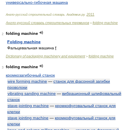
универсально-гибочная машина
2011
Англо-русский строительный словарь
.
Академик.ру
.
.
Англо-русский словарь строительных терминов
folding machine
>
folding machine
2
Folding machine
Фальцевальная машина
f
Dictionary of packaging machinery and equipment
folding machine
>
folding machine
3
кромкозагибочный станок
wire forming machine
—
станок для фасонной загибки
проволоки
vibrating sanding machine
—
вибрационный шлифовальный
станок
stave-jointing machine
—
кромкофуговальный станок для
клепки
stave jointing machine
—
кромкофуговальный станок для
клепки