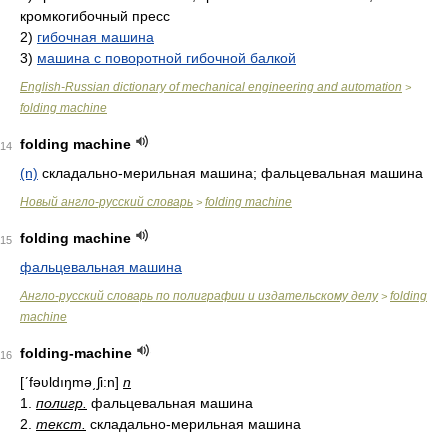
кромкогибочный пресс
2)
гибочная машина
3)
машина с поворотной гибочной балкой
English-Russian dictionary of mechanical engineering and automation
>
folding machine
folding machine
14
(n)
складально-мерильная машина; фальцевальная машина
Новый англо-русский словарь
folding machine
>
folding machine
15
фальцевальная машина
Англо-русский словарь по полиграфии и издательскому делу
folding
>
machine
folding-machine
16
[ʹfəʋldıŋmə͵ʃi:n]
n
1.
полигр.
фальцевальная машина
2.
текст.
складально-мерильная машина