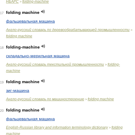
НБАРС
folding-machine
>
folding machine
17
фальцевальная машина
Англо-русский словарь по деревообрабатывающей промышленности
>
folding machine
folding-machine
18
складально-мерильная машина
Англо-русский словарь текстильной промышленности
folding-
>
machine
folding machine
19
зиг-машина
Англо-русский словарь по машиностроению
folding machine
>
folding machine
20
фальцевальная машина
English-Russian library and information terminology dictionary
folding
>
machine