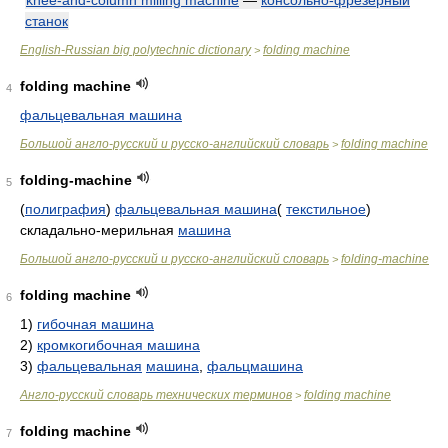
knee-and-column milling machine
—
консольно-фрезерный
станок
English-Russian big polytechnic dictionary
folding machine
>
folding machine
4
фальцевальная машина
Большой англо-русский и русско-английский словарь
folding machine
>
folding-machine
5
(
полиграфия
)
фальцевальная машина
(
текстильное
)
складально-мерильная
машина
Большой англо-русский и русско-английский словарь
folding-machine
>
folding machine
6
1)
гибочная машина
2)
кромкогибочная машина
3)
фальцевальная
машина
,
фальцмашина
Англо-русский словарь технических терминов
folding machine
>
folding machine
7