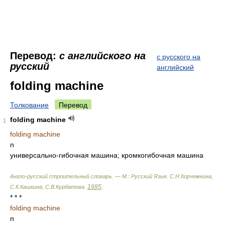
Перевод:
с английского на
с русского на
русский
английский
folding machine
Толкование
Перевод
folding machine
1
folding machine
n
универсально-гибочная машина; кромкогибочная машина
Англо-русский строительный словарь. — М.: Русский Язык
.
С.Н.Корчемкина,
1995
С.К.Кашкина, С.В.Курбатова
.
.
* * *
folding machine
n