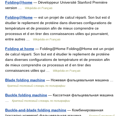
Folding@home
— Développeur Université Stanford Première
version …
Wikipédia en Français
Folding@Home
— est un projet de calcul réparti. Son but est d
étudier le repliement de protéine dans diverses configurations de
température et de pression afin de mieux comprendre ce
processus et d en tirer des connaissances utiles qui pourraient,
entre autres …
Wikipédia en Français
Folding at home
— Folding@Home Folding@Home est un projet
de calcul réparti. Son but est d étudier le repliement de protéine
dans diverses configurations de température et de pression afin
de mieux comprendre ce processus et d en tirer des
connaissances utiles qui …
Wikipédia en Français
Blade folding machine
— Ножевая фальцевальная машина …
Краткий толковый словарь по полиграфии
Buckle folding machine
— Кассетная фальцевальная машина
…
Краткий толковый словарь по полиграфии
Buckle-and-blade folding machine
— Комбинированная
(кассетно ножевая) фальцевальная машина …
Краткий толковый