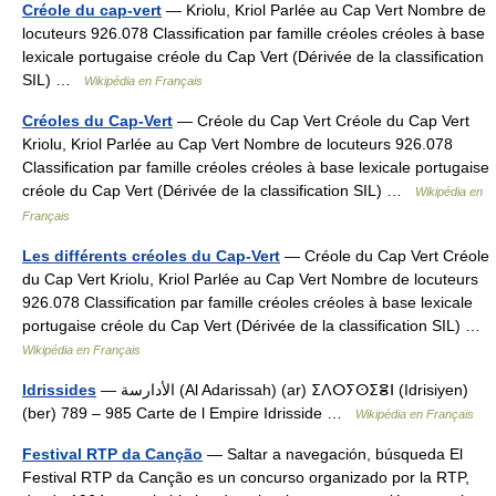
Créole du cap-vert
— Kriolu, Kriol Parlée au Cap Vert Nombre de
locuteurs 926.078 Classification par famille créoles créoles à base
lexicale portugaise créole du Cap Vert (Dérivée de la classification
SIL) …
Wikipédia en Français
Créoles du Cap-Vert
— Créole du Cap Vert Créole du Cap Vert
Kriolu, Kriol Parlée au Cap Vert Nombre de locuteurs 926.078
Classification par famille créoles créoles à base lexicale portugaise
créole du Cap Vert (Dérivée de la classification SIL) …
Wikipédia en
Français
Les différents créoles du Cap-Vert
— Créole du Cap Vert Créole
du Cap Vert Kriolu, Kriol Parlée au Cap Vert Nombre de locuteurs
926.078 Classification par famille créoles créoles à base lexicale
portugaise créole du Cap Vert (Dérivée de la classification SIL) …
Wikipédia en Français
Idrissides
— الأدارسة (Al Adarissah) (ar) ⵉⴷⵔⵢⵙⵉⴻⵏ (Idrisiyen)
(ber) 789 – 985 Carte de l Empire Idrisside …
Wikipédia en Français
Festival RTP da Canção
— Saltar a navegación, búsqueda El
Festival RTP da Canção es un concurso organizado por la RTP,