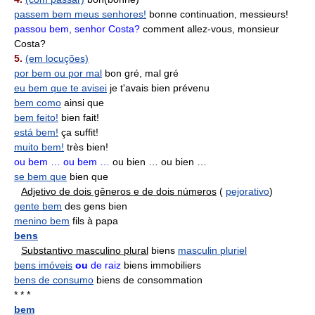
passem bem meus senhores!
bonne continuation, messieurs!
passou bem, senhor Costa?
comment allez-vous, monsieur
Costa?
5.
(em locuções)
por bem ou por mal
bon gré, mal gré
eu bem que te avisei
je t'avais bien prévenu
bem como
ainsi que
bem feito!
bien fait!
está bem!
ça suffit!
muito bem!
très bien!
ou bem … ou bem …
ou bien … ou bien …
se bem que
bien que
Adjetivo de dois gêneros e de dois números
(
pejorativo
)
gente bem
des gens bien
menino bem
fils à papa
bens
Substantivo masculino plural
biens
masculin pluriel
bens imóveis
ou
de raiz
biens immobiliers
bens de consumo
biens de consommation
* * *
bem