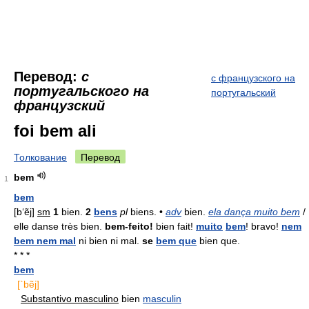
Перевод:
с
с французского на
португальского на
португальский
французский
foi bem ali
Толкование
Перевод
bem
1
bem
[b‘ẽj]
sm
1
bien.
2
bens
pl
biens. •
adv
bien.
ela dança muito bem
/
elle danse très bien.
bem-feito!
bien fait!
muito
bem
! bravo!
nem
bem nem mal
ni bien ni mal.
se
bem que
bien que.
* * *
bem
[`bẽj]
Substantivo masculino
bien
masculin