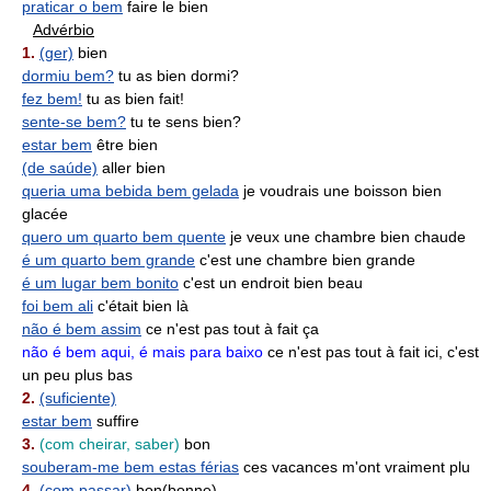
praticar o bem
faire le bien
Advérbio
1.
(ger)
bien
dormiu bem?
tu as bien dormi?
fez bem!
tu as bien fait!
sente-se bem?
tu te sens bien?
estar bem
être bien
(de saúde)
aller bien
queria uma bebida bem gelada
je voudrais une boisson bien
glacée
quero um quarto bem quente
je veux une chambre bien chaude
é um quarto bem grande
c'est une chambre bien grande
é um lugar bem bonito
c'est un endroit bien beau
foi bem ali
c'était bien là
não é bem assim
ce n'est pas tout à fait ça
não é bem aqui, é mais para baixo
ce n'est pas tout à fait ici, c'est
un peu plus bas
2.
(suficiente)
estar bem
suffire
3.
(com cheirar, saber)
bon
souberam-me bem estas férias
ces vacances m'ont vraiment plu
4.
(com passar)
bon(bonne)