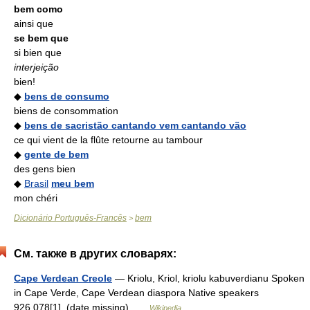
bem como
ainsi que
se bem que
si bien que
interjeição
bien!
◆
bens de consumo
biens de consommation
◆
bens de sacristão cantando vem cantando vão
ce qui vient de la flûte retourne au tambour
◆
gente de bem
des gens bien
◆
Brasil
meu bem
mon chéri
Dicionário Português-Francês
bem
>
См. также в других словарях:
Cape Verdean Creole
— Kriolu, Kriol, kriolu kabuverdianu Spoken
in Cape Verde, Cape Verdean diaspora Native speakers
926,078[1] (date missing) …
Wikipedia