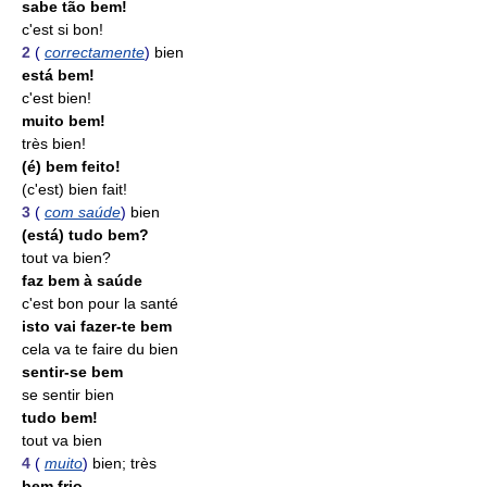
sabe tão bem!
c'est si bon!
2
(
correctamente
)
bien
está bem!
c'est bien!
muito bem!
très bien!
(é) bem feito!
(c'est) bien fait!
3
(
com saúde
)
bien
(está) tudo bem?
tout va bien?
faz bem à saúde
c'est bon pour la santé
isto vai fazer-te bem
cela va te faire du bien
sentir-se bem
se sentir bien
tudo bem!
tout va bien
4
(
muito
)
bien; très
bem frio