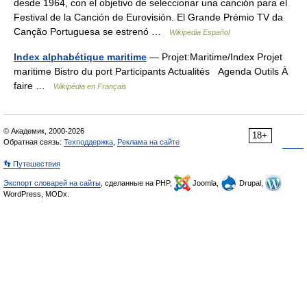
desde 1964, con el objetivo de seleccionar una canción para el
Festival de la Canción de Eurovisión. El Grande Prémio TV da
Canção Portuguesa se estrenó …
Wikipedia Español
Index alphabétique maritime
— Projet:Maritime/Index Projet
maritime Bistro du port Participants Actualités Agenda Outils À
faire …
Wikipédia en Français
© Академик, 2000-2026
18+
Обратная связь:
Техподдержка
,
Реклама на сайте
👣 Путешествия
Экспорт словарей на сайты
, сделанные на PHP,
Joomla,
Drupal,
WordPress, MODx.