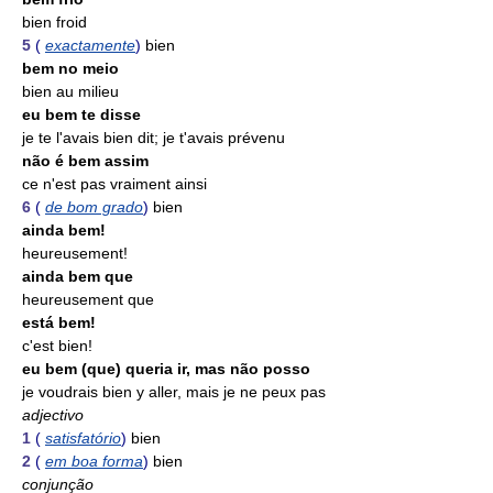
bien froid
5
(
exactamente
)
bien
bem no meio
bien au milieu
eu bem te disse
je te l'avais bien dit; je t'avais prévenu
não é bem assim
ce n'est pas vraiment ainsi
6
(
de bom grado
)
bien
ainda bem!
heureusement!
ainda bem que
heureusement que
está bem!
c'est bien!
eu bem (que) queria ir, mas não posso
je voudrais bien y aller, mais je ne peux pas
adjectivo
1
(
satisfatório
)
bien
2
(
em boa forma
)
bien
conjunção