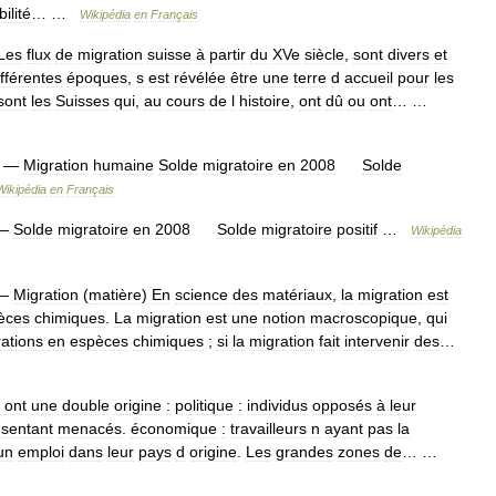
ilité
… …
Wikipédia
en
Français
Les
flux
de
migration
suisse
à
partir
du
XVe
siècle
,
sont
divers
et
ifférentes
époques
,
s
est
révélée
être
une
terre
d
accueil
pour
les
sont
les
Suisses
qui
,
au
cours
de
l
histoire
,
ont
dû
ou
ont
… …
—
Migration
humaine
Solde
migratoire
en
2008
Solde
Wikipédia
en
Français
—
Solde
migratoire
en
2008
Solde
migratoire
positif
…
Wikipédia
—
Migration
(
matière
)
En
science
des
matériaux
,
la
migration
est
èces
chimiques
.
La
migration
est
une
notion
macroscopique
,
qui
ations
en
espèces
chimiques
;
si
la
migration
fait
intervenir
des
…
ont
une
double
origine
:
politique
:
individus
opposés
à
leur
sentant
menacés
.
économique
:
travailleurs
n
ayant
pas
la
un
emploi
dans
leur
pays
d
origine
.
Les
grandes
zones
de
… …