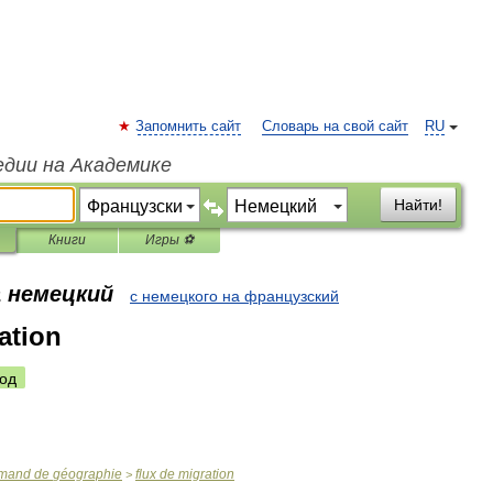
Запомнить сайт
Словарь на свой сайт
RU
едии на Академике
Найти!
Книги
Игры ⚽
а немецкий
с немецкого на французский
ation
од
emand
de
géographie
flux
de
migration
>