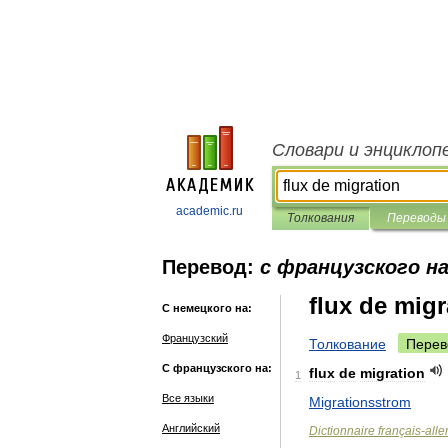
Словари и энциклоп
academic.ru
Толкования
Переводы
Перевод:
с французского н
flux de migr
С немецкого на:
Французский
Толкование
Перев
С французского на:
flux
de
migration
1
Все языки
Migrationsstrom
Английский
Dictionnaire
français
-
all