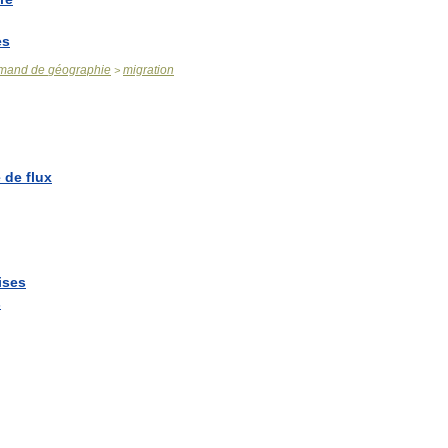
es
emand
de
géographie
migration
>
e
de
flux
ises
s