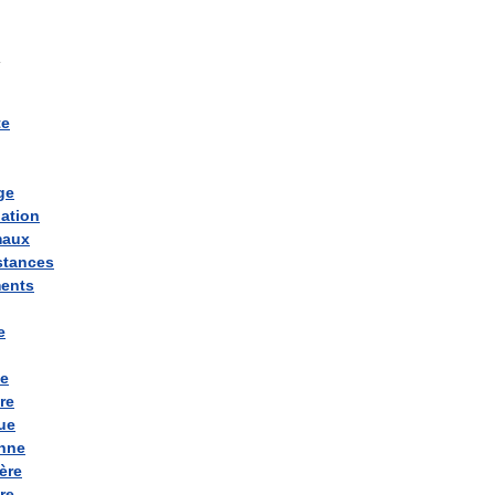
g
te
ge
ation
maux
stances
ents
e
ée
re
ue
enne
ère
re