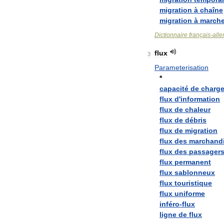
migration
à
chaîne
migration
à
march
Dictionnaire
français
-
all
flux
3
Parameterisation
*
capacité
de
charg
flux
d
'
information
flux
de
chaleur
flux
de
débris
flux
de
migration
flux
des
marchand
flux
des
passager
flux
permanent
flux
sablonneux
flux
touristique
flux
uniforme
inféro
-
flux
ligne
de
flux