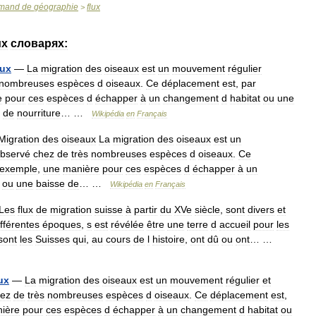
emand
de
géographie
flux
>
их
словарях:
ux
—
La
migration
des
oiseaux
est
un
mouvement
régulier
nombreuses
espèces
d
oiseaux
.
Ce
déplacement
est
,
par
e
pour
ces
espèces
d
échapper
à
un
changement
d
habitat
ou
une
de
nourriture
… …
Wikipédia
en
Français
Migration
des
oiseaux
La
migration
des
oiseaux
est
un
bservé
chez
de
très
nombreuses
espèces
d
oiseaux
.
Ce
exemple
,
une
manière
pour
ces
espèces
d
échapper
à
un
ou
une
baisse
de
… …
Wikipédia
en
Français
Les
flux
de
migration
suisse
à
partir
du
XVe
siècle
,
sont
divers
et
ifférentes
époques
,
s
est
révélée
être
une
terre
d
accueil
pour
les
sont
les
Suisses
qui
,
au
cours
de
l
histoire
,
ont
dû
ou
ont
… …
ux
—
La
migration
des
oiseaux
est
un
mouvement
régulier
et
ez
de
très
nombreuses
espèces
d
oiseaux
.
Ce
déplacement
est
,
ière
pour
ces
espèces
d
échapper
à
un
changement
d
habitat
ou