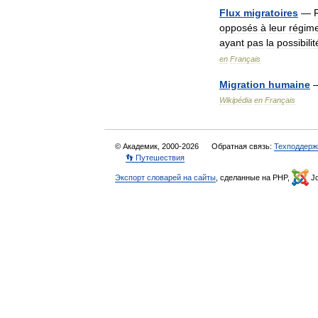
Flux
migratoires
—
opposés
à
leur
régim
ayant
pas
la
possibilit
en
Français
Migration
humaine
Wikipédia
en
Français
© Академик, 2000-2026
Обратная связь:
Техподдерж
👣 Путешествия
Экспорт словарей на сайты
, сделанные на PHP,
Jo