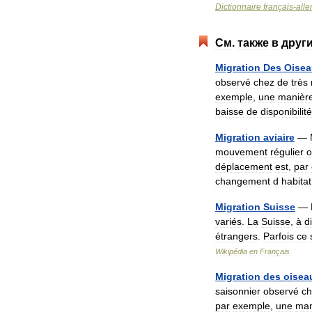
Dictionnaire
français
-
all
См
.
также
в
друг
Migration
Des
Oisea
observé
chez
de
très
exemple
,
une
manièr
baisse
de
disponibilité
Migration
aviaire
—
mouvement
régulier
o
déplacement
est
,
par
changement
d
habitat
Migration
Suisse
—
variés
.
La
Suisse
,
à
d
étrangers
.
Parfois
ce
Wikipédia
en
Français
Migration
des
oisea
saisonnier
observé
ch
par
exemple
,
une
man