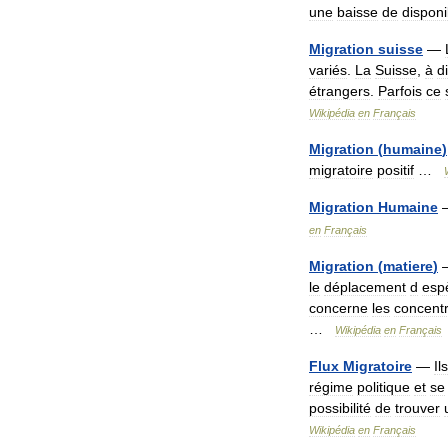
une
baisse
de
disponib
Migration
suisse
—
variés
.
La
Suisse
,
à
d
étrangers
.
Parfois
ce
Wikipédia
en
Français
Migration
(
humaine
)
migratoire
positif
…
Migration
Humaine
en
Français
Migration
(
matiere
)
le
déplacement
d
esp
concerne
les
concentr
…
Wikipédia
en
Français
Flux
Migratoire
—
Ils
régime
politique
et
se
possibilité
de
trouver
Wikipédia
en
Français