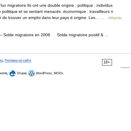
Flux
migratoire
Ils
ont
une
double
origine
:
politique
:
individus
e
politique
et
se
sentant
menacés
.
économique
:
travailleurs
n
é
de
trouver
un
emploi
dans
leur
pays
d
origine
.
Les
… …
Wikipédia
—
Solde
migratoire
en
2008
Solde
migratoire
positif
& …
ка
,
Реклама на сайте
18+
omla,
Drupal,
WordPress, MODx.