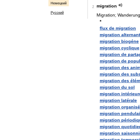
Немецкий
migration
2
Русский
Migration
;
Wanderun
*
flux
de
migration
migration
alternan
migration
biogéne
migration
cyclique
migration
de
parta
migration
de
popul
migration
des
ani
migration
des
sub
migration
des
élém
migration
du
sol
migration
intérieur
migration
latérale
migration
organis
migration
pendulai
migration
périodiq
migration
quotidi
migration
saisonni
migration
temporai