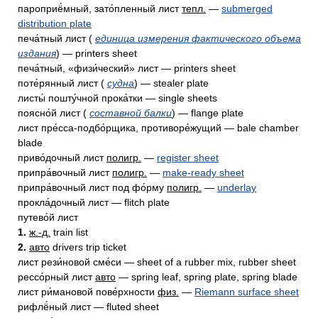
пароприё́мный, зато́пленный лист
тепл.
—
submerged
distribution plate
печа́тный лист (
единица измерения фактического объема
издания
) — printers sheet
печа́тный, «физи́ческий» лист — printers sheet
поте́рянный лист (
судна
) — stealer plate
листы́ пошту́чной прока́тки — single sheets
поясно́й лист (
составной балки
) — flange plate
лист пре́сса-подбо́рщика, противоре́жущий — bale chamber
blade
приво́дочный лист
полигр.
—
register sheet
припра́вочный лист
полигр.
—
make-ready sheet
припра́вочный лист под фо́рму
полигр.
—
underlay
прокла́дочный лист — flitch plate
путево́й лист
1.
ж.-д.
train list
2.
авто
drivers trip ticket
лист рези́новой сме́си — sheet of a rubber mix, rubber sheet
рессо́рный лист
авто
— spring leaf, spring plate, spring blade
лист ри́мановой пове́рхности
физ.
—
Riemann surface sheet
рифлё́ный лист — fluted sheet