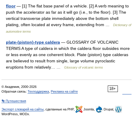
floor
— [1] The flat base panel of a vehicle. [2] A verb meaning to
push the accelerator as far as it will go (i.e., to the floor). [3] The
vertical transverse plate immediately above the bottom shell
plating, often located at every frame, extending from …
Dictionary of
automotive terms
plate-(piston)-type caldera
— GLOSSARY OF VOLCANIC
TERMS A type of caldera in which the caldera floor subsides more
or less evenly as one coherent block. Plate (piston) type calderas
are believed to result from single, large volume pyroclastic
eruptions from relatively… …
Glossary of volcanic terms
© Академик, 2000-2026
18+
Обратная связь:
Техподдержка
,
Реклама на сайте
👣 Путешествия
Экспорт словарей на сайты
, сделанные на PHP,
Joomla,
Drupal,
WordPress, MODx.