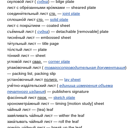
скулово́й лист (
судна
) — bilge plate
лист с обре́занными кро́мками — sheared plate
соедини́тельный лист
стр.
—
joint plate
сплошно́й лист
стр.
—
solid plate
лист с покры́тием — coated sheet
съё́мный лист (
судна
) — detachable [removable] plate
тиснё́ный лист — embossed sheet
ти́тульный лист — title page
то́лстый лист — plate
то́нкий лист — sheet
углово́й лист
свар.
—
corner plate
упако́вочный лист (
товаросопроводительная документация
)
— packing list, packing slip
устано́вочный лист
полигр.
—
lay sheet
учё́тно-изда́тельский лист (
единица измерения объема
печатного издания
) — publishers signature
фасо́нный лист
прок.
—
sketch plate
хронометра́жный лист — timing [motion study] sheet
ча́йный лист — (tea) leaf
завя́ливать ча́йный лист — wither the leaf
зака́тывать ча́йный лист — roll the leaf
лома́ть ча́йный лист — break up the leaf