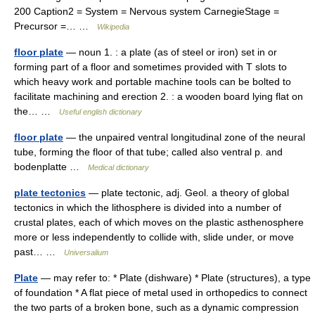
200 Caption2 = System = Nervous system CarnegieStage =
Precursor =… …
Wikipedia
floor plate
— noun 1. : a plate (as of steel or iron) set in or
forming part of a floor and sometimes provided with T slots to
which heavy work and portable machine tools can be bolted to
facilitate machining and erection 2. : a wooden board lying flat on
the… …
Useful english dictionary
floor plate
— the unpaired ventral longitudinal zone of the neural
tube, forming the floor of that tube; called also ventral p. and
bodenplatte …
Medical dictionary
plate tectonics
— plate tectonic, adj. Geol. a theory of global
tectonics in which the lithosphere is divided into a number of
crustal plates, each of which moves on the plastic asthenosphere
more or less independently to collide with, slide under, or move
past… …
Universalium
Plate
— may refer to: * Plate (dishware) * Plate (structures), a type
of foundation * A flat piece of metal used in orthopedics to connect
the two parts of a broken bone, such as a dynamic compression