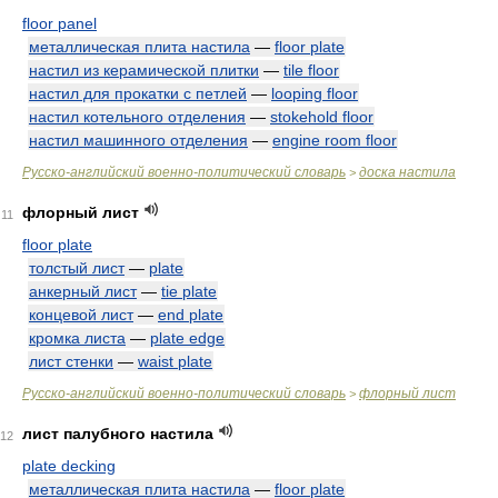
floor panel
металлическая плита настила
—
floor plate
настил из керамической плитки
—
tile floor
настил для прокатки с петлей
—
looping floor
настил котельного отделения
—
stokehold floor
настил машинного отделения
—
engine room floor
Русско-английский военно-политический словарь
доска настила
>
флорный лист
11
floor plate
толстый лист
—
plate
анкерный лист
—
tie plate
концевой лист
—
end plate
кромка листа
—
plate edge
лист стенки
—
waist plate
Русско-английский военно-политический словарь
флорный лист
>
лист палубного настила
12
plate decking
металлическая плита настила
—
floor plate