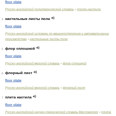
floor plate
Русско-английский политехнический словарь
плита настила
>
настильные листы пола
4
floor plate
Русско-английский исловарь по машиностроению и автоматизации
производства
настильные листы пола
>
флор сплошной
5
floor plate
Русско-английский морской словарь
флор сплошной
>
флорный лист
6
floor plate
Русско-английский морской словарь
флорный лист
>
плита настила
7
floor plate
Русско-английский научно-технический словарь Масловского
плита
>