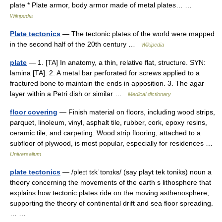
plate * Plate armor, body armor made of metal plates… …
Wikipedia
Plate tectonics
— The tectonic plates of the world were mapped
in the second half of the 20th century …
Wikipedia
plate
— 1. [TA] In anatomy, a thin, relative flat, structure. SYN:
lamina [TA]. 2. A metal bar perforated for screws applied to a
fractured bone to maintain the ends in apposition. 3. The agar
layer within a Petri dish or similar …
Medical dictionary
floor covering
— Finish material on floors, including wood strips,
parquet, linoleum, vinyl, asphalt tile, rubber, cork, epoxy resins,
ceramic tile, and carpeting. Wood strip flooring, attached to a
subfloor of plywood, is most popular, especially for residences …
Universalium
plate tectonics
— /pleɪt tɛkˈtɒnɪks/ (say playt tek toniks) noun a
theory concerning the movements of the earth s lithosphere that
explains how tectonic plates ride on the moving asthenosphere;
supporting the theory of continental drift and sea floor spreading.
… …