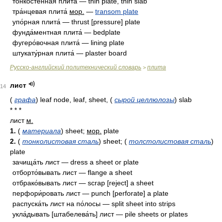
тонкосте́нная плита́ — thin plate, thin slab
тра́нцевая плита́
мор.
—
transom plate
упо́рная плита́ — thrust [pressure] plate
фунда́ментная плита́ — bedplate
фугеро́вочная плита́ — lining plate
штукату́рная плита́ — plaster board
Русско-английский политехнический словарь
плита
>
лист
14
(
графа
)
leaf node, leaf, sheet,
(
сырой целлюлозы
)
slab
* * *
лист
м.
1.
(
материала
) sheet;
мор.
plate
2.
(
тонколистовая сталь
) sheet; (
толстолистовая сталь
)
plate
зачища́ть лист — dress a sheet or plate
отборто́вывать лист — flange a sheet
отбрако́вывать лист — scrap [reject] a sheet
перфори́ровать лист — punch [perforate] a plate
распуска́ть лист на по́лосы — split sheet into strips
укла́дывать [штабелева́ть] лист — pile sheets or plates