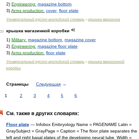
2)
Engineering:
magazine bottom
3)
Arms production:
cover
,
floor plate
Универсальный русско-английский словарь
крышка магазина
>
крышка магазинной коробки
20
1)
Military:
magazine bottom
,
magazine cover
2)
Engineering:
magazine floor plate
3)
Arms production:
floor plate
Универсальный русско-английский словарь
крышка магазинной
>
коробки
Страницы
Следующая
→
1
2
3
4
5
6
См. также в других словарях:
Floor plate
— Infobox Embryology Name = PAGENAME Latin =
GraySubject = GrayPage = Caption = The floor plate separates the
left and right basal plates of the developing neural tube. Width =