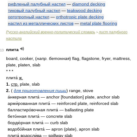
рифленый палубный настил
—
diamond decking
тиковый палубный настил
—
teakwood decking
ортотропный настил
—
orthotropic plate decking
настил из металлических листов
—
metal plate flooring
Русско-английский военно-политический словарь
лист палубного
>
настила
плита
13
board, cooker,
(
напр. бетонная
)
flag, flagstone, fryer, mattress,
plate, platen, slab
* * *
плита́
ж.
1.
стр.
plate, slab
2.
(
для приготовления пищи
) range, stove
а́нкерная плита́ — anchor [foundation] plate, anchor slab
арми́рованная плита́ — reinforced plate, reinforced slab
балластиро́вочная плита́ — ballasting plate
бето́нная плита́ — concrete slab
бордю́рная плита́ — curb slab
водобо́йная плита́ — apron (plate), apron slab
плита́ водосли́ва — spillway slab