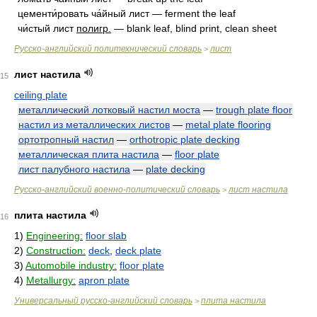
цементи́ровать ча́йный лист — ferment the leaf
чи́стый лист
полигр.
— blank leaf, blind print, clean sheet
Русско-английский политехнический словарь
лист
>
лист настила
15
ceiling plate
металлический лотковый настил моста
—
trough plate floor
настил из металлических листов
—
metal plate flooring
ортотропный настил
—
orthotropic plate decking
металлическая плита настила
—
floor plate
лист палубного настила
—
plate decking
Русско-английский военно-политический словарь
лист настила
>
плита настила
16
1)
Engineering:
floor slab
2)
Construction:
deck
,
deck plate
3)
Automobile industry:
floor plate
4)
Metallurgy:
apron plate
Универсальный русско-английский словарь
плита настила
>