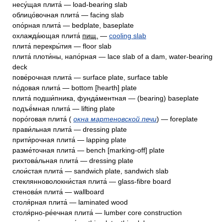
несу́щая плита́ — load-bearing slab
облицо́вочная плита́ — facing slab
опо́рная плита́ — bedplate, baseplate
охлажда́ющая плита́
пищ.
—
cooling slab
плита́ перекры́тия — floor slab
плита́ плоти́ны, напо́рная — lace slab of a dam, water-bearing
deck
пове́рочная плита́ — surface plate, surface table
по́довая плита́ — bottom [hearth] plate
плита́ подши́пника, фунда́ментная — (bearing) baseplate
подъё́мная плита́ — lifting plate
поро́говая плита́ (
окна мартеновской печи
) — foreplate
прави́льная плита́ — dressing plate
прити́рочная плита́ — lapping plate
разме́точная плита́ — bench [marking-off] plate
рихтова́льная плита́ — dressing plate
слои́стая плита́ — sandwich plate, sandwich slab
стеклянноволокни́стая плита́ — glass-fibre board
стенова́я плита́ — wallboard
столя́рная плита́ — laminated wood
столя́рно-ре́ечная плита́ — lumber core construction