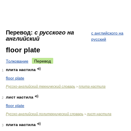
Перевод:
с русского на
с английского на
английский
русский
floor plate
Толкование
Перевод
плита настила
1
floor plate
Русско-английский технический словарь
плита настила
>
лист настила
2
floor plate
Русско-английский политехнический словарь
лист настила
>
плита настила
3