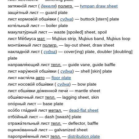
затяжно́й лист (
декеля
)
полигр.
—
tympan draw sheet
защи́тный лист — guard plate
лист кормово́й обши́вки (
судна
) — buttock [stern] plate
коте́льный лист — boiler plate
макулату́рный лист — waste [spoiled] sheet, spoil
лист Мё́биуса
мат.
— Mцbius strip, Mцbius band, Mцbius loop
монта́жный лист
полигр.
— lay-out sheet, draw sheet
накладно́й лист (
судна
) — cover(ing) plate, doubler [doubling]
plate
направля́ющий лист
тепл.
— guide vane, guide baffle
лист нару́жной обши́вки (
судна
) — shell [skin] plate
лист насти́ла
авто
—
floor plate
лист носово́й обши́вки (
судна
) — bow plate
лист обши́вки до́менной печи́ — mantle sheet
обши́вочный лист
тепл.
— lagging sheet, skin
опо́рный лист — base plate
осо́бо гла́дкий лист
метал.
—
dead-flat sheet
отбо́йный лист — dash [swash] plate
отража́тельный лист
тепл.
— deflector, baffle
оцинко́ванный лист — galvanized sheet
пароприё́мный лист
тепл.
—
distribution plate