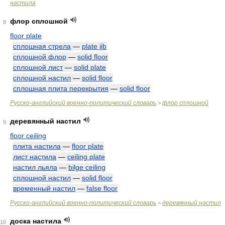
настила
флор сплошной
8
floor plate
сплошная стрела
—
plate jib
сплошной флор
—
solid floor
сплошной лист
—
solid plate
сплошной настил
—
solid floor
сплошная плита перекрытия
—
solid floor
Русско-английский военно-политический словарь
флор сплошной
>
деревянный настил
9
floor ceiling
плита настила
—
floor plate
лист настила
—
ceiling plate
настил льяла
—
bilge ceiling
сплошной настил
—
solid floor
временный настил
—
false floor
Русско-английский военно-политический словарь
деревянный настил
>
доска настила
10