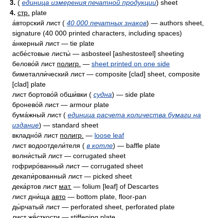
3.
(
единица измерения печатной продукции
) sheet
4.
стр.
plate
а́вторский лист (
40 000 печатных знаков
) — authors sheet,
signature (40 000 printed characters, including spaces)
а́нкерный лист — tie plate
асбе́стовые листы́ — asbosteel [ashestosteel] sheeting
белово́й лист
полигр.
—
sheet printed on one side
биметалли́ческий лист — composite [clad] sheet, composite
[clad] plate
лист бортово́й обши́вки (
судна
) — side plate
бронево́й лист — armour plate
бума́жный лист (
единица расчета количества бумаги на
издание
) — standard sheet
вкладно́й лист
полигр.
—
loose leaf
лист водоотдели́теля (
в котле
) — baffle plate
волни́стый лист — corrugated sheet
гофриро́ванный лист — corrugated sheet
декапи́рованный лист — picked sheet
дека́ртов лист
мат.
— folium [leaf] of Descartes
лист дни́ща
авто
— bottom plate, floor-pan
ды́рчатый лист — perforated sheet, perforated plate
лист жё́сткости — stiffening plate