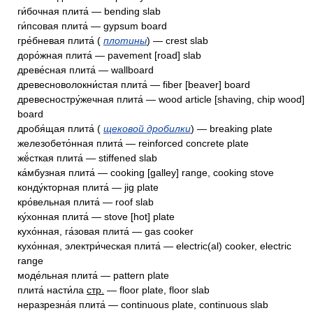
ги́бочная плита́ — bending slab
ги́псовая плита́ — gypsum board
гре́бневая плита́ (
плотины
) — crest slab
доро́жная плита́ — pavement [road] slab
древе́сная плита́ — wallboard
древесноволокни́стая плита́ — fiber [beaver] board
древесностру́жечная плита́ — wood article [shaving, chip wood]
board
дробя́щая плита́ (
щековой дробилки
) — breaking plate
железобето́нная плита́ — reinforced concrete plate
жё́сткая плита́ — stiffened slab
ка́мбузная плита́ — cooking [galley] range, cooking stove
конду́кторная плита́ — jig plate
кро́вельная плита́ — roof slab
ку́хонная плита́ — stove [hot] plate
кухо́нная, га́зовая плита́ — gas cooker
кухо́нная, электри́ческая плита́ — electric(al) cooker, electric
range
моде́льная плита́ — pattern plate
плита́ насти́ла
стр.
— floor plate, floor slab
неразрезна́я плита́ — continuous plate, continuous slab