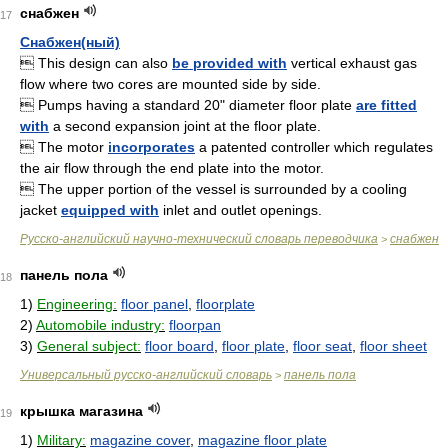
снабжен
17
Снабжен(ный)
 This design can also
be provided with
vertical exhaust gas
flow where two cores are mounted side by side.
 Pumps having a standard 20" diameter floor plate
are fitted
with
a second expansion joint at the floor plate.
 The motor
incorporates
a patented controller which regulates
the air flow through the end plate into the motor.
 The upper portion of the vessel is surrounded by a cooling
jacket
equipped with
inlet and outlet openings.
Русско-английский научно-технический словарь переводчика
снабжен
>
панель пола
18
1)
Engineering:
floor panel
,
floorplate
2)
Automobile industry:
floorpan
3)
General subject:
floor board
,
floor plate
,
floor seat
,
floor sheet
Универсальный русско-английский словарь
панель пола
>
крышка магазина
19
1)
Military:
magazine cover
,
magazine floor plate