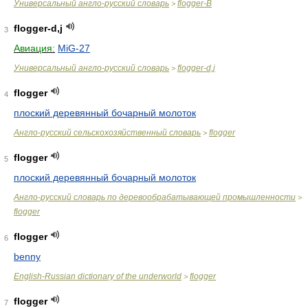
Универсальный англо-русский словарь
flogger-B
>
flogger-d,j
3
Авиация:
MiG-27
Универсальный англо-русский словарь
flogger-d,j
>
flogger
4
плоский деревянный бочарный молоток
Англо-русский сельскохозяйственный словарь
flogger
>
flogger
5
плоский деревянный бочарный молоток
Англо-русский словарь по деревообрабатывающей промышленности
>
flogger
flogger
6
benny
English-Russian dictionary of the underworld
flogger
>
flogger
7