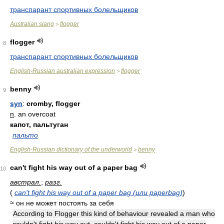
транспарант спортивных болельщиков
Australian slang
flogger
>
flogger
8
транспарант спортивных болельщиков
English-Russian australian expression
flogger
>
benny
9
syn
:
cromby, flogger
n
. an overcoat
капот, пальтуган
пальто
English-Russian dictionary of the underworld
benny
>
can't fight his way out of a paper bag
10
австрал.
;
разг.
(
can't fight his way out of a paper bag (или paperbag)
)
≈ он не может постоять за себя
According to Flogger this kind of behaviour revealed a man who