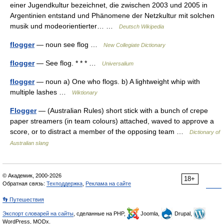
einer Jugendkultur bezeichnet, die zwischen 2003 und 2005 in
Argentinien entstand und Phänomene der Netzkultur mit solchen
musik und modeorientierter… …
Deutsch Wikipedia
flogger
— noun see flog …
New Collegiate Dictionary
flogger
— See flog. * * * …
Universalium
flogger
— noun a) One who flogs. b) A lightweight whip with
multiple lashes …
Wiktionary
Flogger
— (Australian Rules) short stick with a bunch of crepe
paper streamers (in team colours) attached, waved to approve a
score, or to distract a member of the opposing team …
Dictionary of
Australian slang
© Академик, 2000-2026
18+
Обратная связь:
Техподдержка
,
Реклама на сайте
👣 Путешествия
Экспорт словарей на сайты
, сделанные на PHP,
Joomla,
Drupal,
WordPress, MODx.