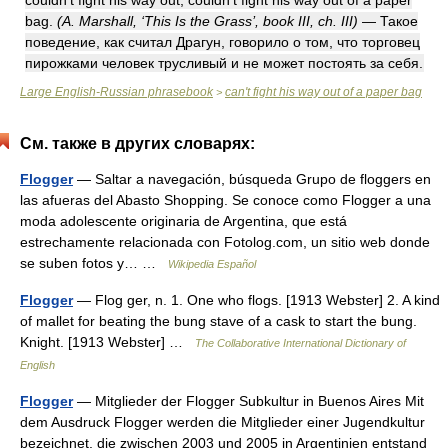
couldn't fight his way out, couldn't fight his way out of a paper
bag.
(A. Marshall, ‘This Is the Grass’, book III, ch. III)
— Такое
поведение, как считал Драгун, говорило о том, что торговец
пирожками человек трусливый и не может постоять за себя.
Large English-Russian phrasebook
can't fight his way out of a paper bag
>
См. также в других словарях:
Flogger
— Saltar a navegación, búsqueda Grupo de floggers en
las afueras del Abasto Shopping. Se conoce como Flogger a una
moda adolescente originaria de Argentina, que está
estrechamente relacionada con Fotolog.com, un sitio web donde
se suben fotos y… …
Wikipedia Español
Flogger
— Flog ger, n. 1. One who flogs. [1913 Webster] 2. A kind
of mallet for beating the bung stave of a cask to start the bung.
Knight. [1913 Webster] …
The Collaborative International Dictionary of
English
Flogger
— Mitglieder der Flogger Subkultur in Buenos Aires Mit
dem Ausdruck Flogger werden die Mitglieder einer Jugendkultur
bezeichnet, die zwischen 2003 und 2005 in Argentinien entstand