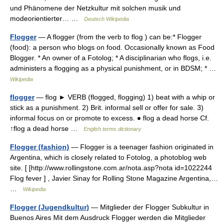
und Phänomene der Netzkultur mit solchen musik und
modeorientierter… …
Deutsch Wikipedia
Flogger
— A flogger (from the verb to flog ) can be:* Flogger
(food): a person who blogs on food. Occasionally known as Food
Blogger. * An owner of a Fotolog; * A disciplinarian who flogs, i.e.
administers a flogging as a physical punishment, or in BDSM; * …
Wikipedia
flogger
— flog ► VERB (flogged, flogging) 1) beat with a whip or
stick as a punishment. 2) Brit. informal sell or offer for sale. 3)
informal focus on or promote to excess. ● flog a dead horse Cf.
↑flog a dead horse …
English terms dictionary
Flogger (fashion)
— Flogger is a teenager fashion originated in
Argentina, which is closely related to Fotolog, a photoblog web
site. [ [http://www.rollingstone.com.ar/nota.asp?nota id=1022244
Flog fever ] , Javier Sinay for Rolling Stone Magazine Argentina,…
…
Wikipedia
Flogger (Jugendkultur)
— Mitglieder der Flogger Subkultur in
Buenos Aires Mit dem Ausdruck Flogger werden die Mitglieder