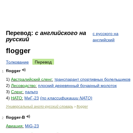
Перевод:
с английского на
с русского на
русский
английский
flogger
Толкование
Перевод
flogger
1
1)
Австралийский сленг:
транспарант спортивных болельщиков
2)
Лесоводство:
плоский деревянный бочарный молоток
3)
Сленг:
пальто
4)
НАТО:
МиГ-23
(по классификации NATO)
Универсальный англо-русский словарь
flogger
>
flogger-B
2
Авиация:
MiG-23