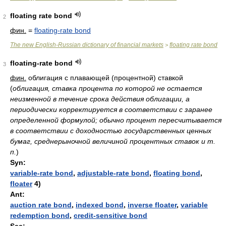
floating rate bond
2
фин.
=
floating-rate bond
The new English-Russian dictionary of financial markets
floating rate bond
>
floating-rate bond
3
фин.
облигация с плавающей (процентной) ставкой
(
облигация, ставка процента по которой не остается
неизменной в течение срока действия облигации, а
периодически корректируется в соответствии с заранее
определенной формулой; обычно процент пересчитывается
в соответствии с доходностью государственных ценных
бумаг, среднерыночной величиной процентных ставок и т.
п.
)
Syn:
variable-rate bond
,
adjustable-rate bond
,
floating bond
,
floater
4)
Ant:
auction rate bond
,
indexed bond
,
inverse floater
,
variable
redemption bond
,
credit-sensitive bond