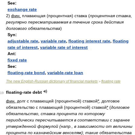
See:
exchange rate
2)
фин.
плавающая (процентная) ставка
(
процентная ставка,
регулярно пересматриваемая в течение срока действия
долгового обязательства
)
Syn:
adjustable rate
,
variable rate
,
floating interest rate
,
floating
rate of interest
,
variable rate of interest
Ant:
fixed rate
See:
floating-rate bond
,
variable-rate loan
The new English-Russian dictionary of financial markets
floating rate
>
floating-rate debt
19
фин.
долг с плавающей (процентной) ставкой
*
, долговое
обязательство с плавающей (процентной) ставкой
*
(
долговое
обязательство, ставка процента по которому
периодически пересчитывается в соответствии с заранее
утвержденной формулой (напр., в зависимости от величины
процента по казначейским векселям); такие обязательства