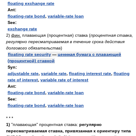
floating exchange rate
Ant:
floating-rate bond
,
variable-rate loan
See:
exchange rate
2)
фин.
плавающая (процентная) ставка
(
процентная ставка,
регулярно пересматриваемая в течение срока действия
долгового обязательства
)
floating rate security
—
ценнная бумага с плавающей
(процентной) ставкой
Syn:
adjustable rate
,
variable rate
,
floating interest rate
,
floating
rate of interest
,
variable rate of interest
Ant:
floating-rate bond
,
variable-rate loan
See:
floating-rate bond
,
variable-rate loan
* * *
1)
"плавающая" процентная ставка:
регулярно
пересматриваемая ставка, привязанная к ориентиру типа