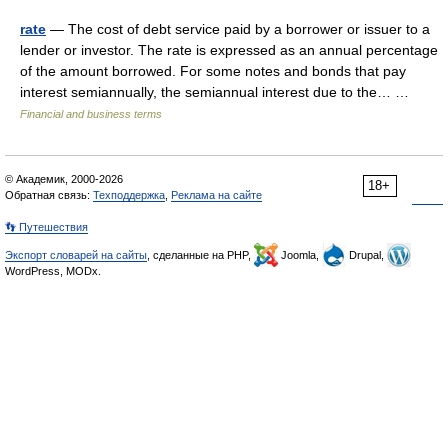
rate
— The cost of debt service paid by a borrower or issuer to a
lender or investor. The rate is expressed as an annual percentage
of the amount borrowed. For some notes and bonds that pay
interest semiannually, the semiannual interest due to the… …
Financial and business terms
© Академик, 2000-2026
18+
Обратная связь:
Техподдержка
,
Реклама на сайте
👣 Путешествия
Экспорт словарей на сайты
, сделанные на PHP,
Joomla,
Drupal,
WordPress, MODx.