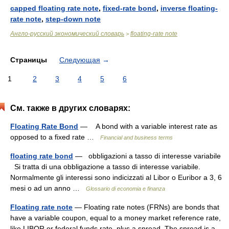
capped floating rate note
,
fixed-rate bond
,
inverse floating-
rate note
,
step-down note
Англо-русский экономический словарь
floating-rate note
>
Страницы
Следующая
→
1
2
3
4
5
6
См. также в других словарях:
Floating Rate Bond
— A bond with a variable interest rate as
opposed to a fixed rate …
Financial and business terms
floating rate bond
— obbligazioni a tasso di interesse variabile
Si tratta di una obbligazione a tasso di interesse variabile.
Normalmente gli interessi sono indicizzati al Libor o Euribor a 3, 6
mesi o ad un anno …
Glossario di economia e finanza
Floating rate note
— Floating rate notes (FRNs) are bonds that
have a variable coupon, equal to a money market reference rate,
like LIBOR or federal funds rate, plus a spread. The spread is a