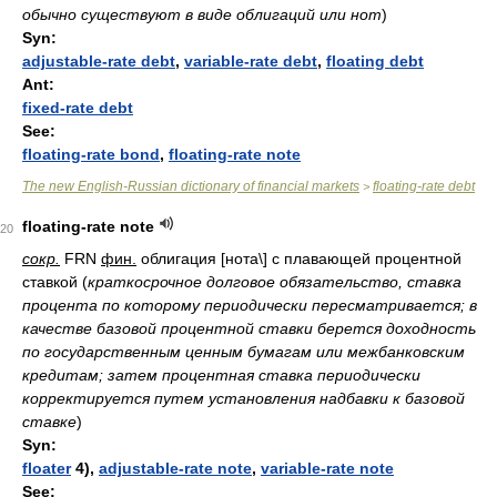
обычно существуют в виде облигаций или нот
)
Syn:
adjustable-rate debt
,
variable-rate debt
,
floating debt
Ant:
fixed-rate debt
See:
floating-rate bond
,
floating-rate note
The new English-Russian dictionary of financial markets
floating-rate debt
>
floating-rate note
20
сокр.
FRN
фин.
облигация [нота\] с плавающей процентной
ставкой
(
краткосрочное долговое обязательство, ставка
процента по которому периодически пересматривается; в
качестве базовой процентной ставки берется доходность
по государственным ценным бумагам или межбанковским
кредитам; затем процентная ставка периодически
корректируется путем установления надбавки к базовой
ставке
)
Syn:
floater
4),
adjustable-rate note
,
variable-rate note
See: