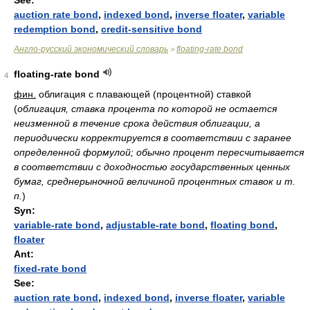
See:
auction rate bond
,
indexed bond
,
inverse floater
,
variable
redemption bond
,
credit-sensitive bond
Англо-русский экономический словарь
floating-rate bond
>
floating-rate bond
4
фин.
облигация с плавающей (процентной) ставкой
(
облигация, ставка процента по которой не остается
неизменной в течение срока действия облигации, а
периодически корректируется в соответствии с заранее
определенной формулой; обычно процент пересчитывается
в соответствии с доходностью государственных ценных
бумаг, среднерыночной величиной процентных ставок и т.
п.
)
Syn:
variable-rate bond
,
adjustable-rate bond
,
floating bond
,
floater
Ant:
fixed-rate bond
See:
auction rate bond
,
indexed bond
,
inverse floater
,
variable