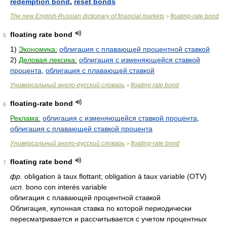
redemption bond
,
reset bonds
The new English-Russian dictionary of financial markets
floating-rate bond
>
floating rate bond
5
1)
Экономика:
облигация с плавающей процентной ставкой
2)
Деловая лексика:
облигация с изменяющейся ставкой
процента
,
облигация с плавающей ставкой
Универсальный англо-русский словарь
floating rate bond
>
floating-rate bond
6
Реклама:
облигация с изменяющейся ставкой процента
,
облигация с плавающей ставкой процента
Универсальный англо-русский словарь
floating-rate bond
>
floating rate bond
7
фр.
obligation à taux flottant; obligation à taux variable (OTV)
исп.
bono con interés variable
облигация с плавающей процентной ставкой
Облигация, купонная ставка по которой периодически
пересматривается и рассчитывается с учетом процентных