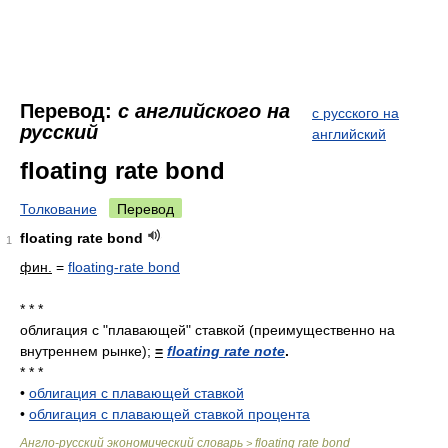
Перевод:
с английского на
с русского на
русский
английский
floating rate bond
Толкование
Перевод
floating rate bond
1
фин.
=
floating-rate bond
* * *
облигация с "плавающей" ставкой (преимущественно на
внутреннем рынке);
=
floating rate note
.
* * *
•
облигация с плавающей ставкой
•
облигация с плавающей ставкой процента
Англо-русский экономический словарь
floating rate bond
>