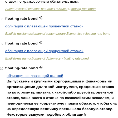
ставок по краткосрочным обязательствам.
Англо-русский словарь Финансы и долги
floating rate bond
>
floating rate bond
8
облигация с плавающей процентной ставкой
English-russian dctionary of contemporary Economics
floating rate bond
>
floating rate bond
9
облигация с плавающей процентной ставкой
English-russian dctionary of diplomacy
floating rate bond
>
floating-rate bond
10
облигация с плавающей ставкой
Выпускаемый крупными корпорациями и финансовыми
организациями долговой инструмент, процентная ставка
по которому привязана к какой-либо другой процентной
ставке, чаше всего к ставке по казначейским векселям, и
периодически ее корректируют таким образом, чтобы она
на определенную величину превышала базовую ставку.
Некоторые выпуски подобных облигаций