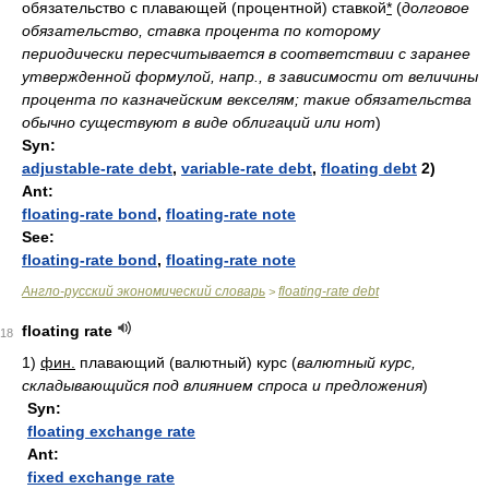
обязательство с плавающей (процентной) ставкой
*
(
долговое
обязательство, ставка процента по которому
периодически пересчитывается в соответствии с заранее
утвержденной формулой, напр., в зависимости от величины
процента по казначейским векселям; такие обязательства
обычно существуют в виде облигаций или нот
)
Syn:
adjustable-rate debt
,
variable-rate debt
,
floating debt
2)
Ant:
floating-rate bond
,
floating-rate note
See:
floating-rate bond
,
floating-rate note
Англо-русский экономический словарь
floating-rate debt
>
floating rate
18
1)
фин.
плавающий (валютный) курс
(
валютный курс,
складывающийся под влиянием спроса и предложения
)
Syn:
floating exchange rate
Ant:
fixed exchange rate