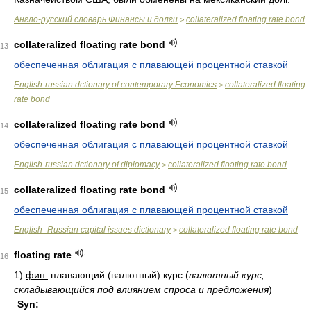
Англо-русский словарь Финансы и долги
collateralized floating rate bond
>
collateralized floating rate bond
13
обеспеченная облигация с плавающей процентной ставкой
English-russian dctionary of contemporary Economics
collateralized floating
>
rate bond
collateralized floating rate bond
14
обеспеченная облигация с плавающей процентной ставкой
English-russian dctionary of diplomacy
collateralized floating rate bond
>
collateralized floating rate bond
15
обеспеченная облигация с плавающей процентной ставкой
English_Russian capital issues dictionary
collateralized floating rate bond
>
floating rate
16
1)
фин.
плавающий (валютный) курс
(
валютный курс,
складывающийся под влиянием спроса и предложения
)
Syn: