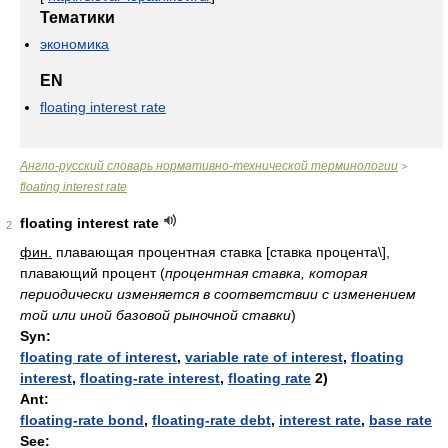
Тематики
экономика
EN
floating interest rate
Англо-русский словарь нормативно-технической терминологии
>
floating interest rate
floating interest rate
2
фин.
плавающая процентная ставка [ставка процента\],
плавающий процент
(
процентная ставка, которая
периодически изменяется в соответствии с изменением
той или иной базовой рыночной ставки
)
Syn:
floating rate of interest
,
variable rate of interest
,
floating
interest
,
floating-rate interest
,
floating rate
2)
Ant:
floating-rate bond
,
floating-rate debt
,
interest rate
,
base rate
See: