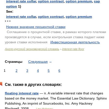
interest rate collar
,
option contract
,
option premium
,
cap
option
1)
See:
interest rate collar
,
option contract
,
option premium
* * *
Нижнее значение процентной ставки
.
Соглашение о процентной ставке, в рамках которого платежи
производятся в случае, если контрольная ставка падает ниже
уровня ставки исполнения
.
Инвестиционная деятельность
.
Англо-русский экономический словарь
interest rate floor
>
Страницы
Следующая
→
1
2
3
4
5
6
См. также в других словарях:
floating interest rate
— n. A variable interest rate that changes
based on the money market. The Essential Law Dictionary. Sphinx
Publishing, An imprint of Sourcebooks, Inc. Amy Hackney
Blackwell. 2008 …
Law dictionary