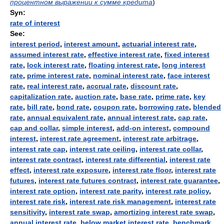
процентном выражении к сумме кредита
)
Syn:
rate of interest
See:
interest period
,
interest amount
,
actuarial interest rate
,
assumed interest rate
,
effective interest rate
,
fixed interest
rate
,
lock interest rate
,
floating interest rate
,
long interest
rate
,
prime interest rate
,
nominal interest rate
,
face interest
rate
,
real interest rate
,
accrual rate
,
discount rate
,
capitalization rate
,
auction rate
,
base rate
,
prime rate
,
key
rate
,
bill rate
,
bond rate
,
coupon rate
,
borrowing rate
,
blended
rate
,
annual equivalent rate
,
annual interest rate
,
cap rate
,
cap and collar
,
simple interest
,
add-on interest
,
compound
interest
,
interest rate agreement
,
interest rate arbitrage
,
interest rate cap
,
interest rate ceiling
,
interest rate collar
,
interest rate contract
,
interest rate differential
,
interest rate
effect
,
interest rate exposure
,
interest rate floor
,
interest rate
futures
,
interest rate futures contract
,
interest rate guarantee
,
interest rate option
,
interest rate parity
,
interest rate policy
,
interest rate risk
,
interest rate risk management
,
interest rate
sensitivity
,
interest rate swap
,
amortizing interest rate swap
,
annual interest rate
,
below market interest rate
,
benchmark