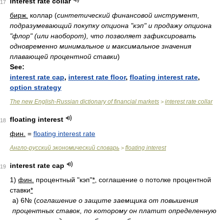
interest rate collar
17
бирж.
коллар
(
синтетический финансовой инструмент,
подразумевающий покупку опциона "кэп" и продажу опциона
"флор" (или наоборот), что позволяет зафиксировать
одновременно минимальное и максимальное значения
плавающей процентной ставки
)
See:
interest rate cap
,
interest rate floor
,
floating interest rate
,
option strategy
The new English-Russian dictionary of financial markets
interest rate collar
>
floating interest
18
фин.
=
floating interest rate
Англо-русский экономический словарь
floating interest
>
interest rate cap
19
1)
фин.
процентный "кэп"
*
, соглашение о потолке процентной
ставки
*
а)
6№
(
соглашение о защите заемщика от повышения
процентных ставок, по которому он платит определенную