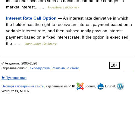
institutional investors such as banks to combat the changes in
market interest… …
Investment dictionary
Interest Rate Call Option
— An interest rate derivative in which
the holder has the right to receive an interest payment based on a
variable interest rate, and then subsequently pays an interest
payment based on a fixed interest rate. If the option is exercised,
the… …
Investment dictionary
© Академик, 2000-2026
18+
Обратная связь:
Техподдержка
,
Реклама на сайте
👣 Путешествия
Экспорт словарей на сайты
, сделанные на PHP,
Joomla,
Drupal,
WordPress, MODx.