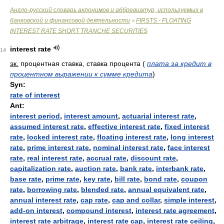
Англо-русский словарь акронимов и аббревиатур, используемых в
банковской и финансовой деятельности
FIRSTS - FLOATING
>
INTEREST RATE SHORT TRANCHE SECURITIES
interest rate
14
эк.
процентная ставка, ставка процента
(
плата за кредит в
процентном выражении к сумме кредита
)
Syn:
rate of interest
Ant:
interest period
,
interest amount
,
actuarial interest rate
,
assumed interest rate
,
effective interest rate
,
fixed interest
rate
,
locked interest rate
,
floating interest rate
,
long interest
rate
,
prime interest rate
,
nominal interest rate
,
face interest
rate
,
real interest rate
,
accrual rate
,
discount rate
,
capitalization rate
,
auction rate
,
bank rate
,
interbank rate
,
base rate
,
prime rate
,
key rate
,
bill rate
,
bond rate
,
coupon
rate
,
borrowing rate
,
blended rate
,
annual equivalent rate
,
annual interest rate
,
cap rate
,
cap and collar
,
simple interest
,
add-on interest
,
compound interest
,
interest rate agreement
,
interest rate arbitrage
,
interest rate cap
,
interest rate ceiling
,