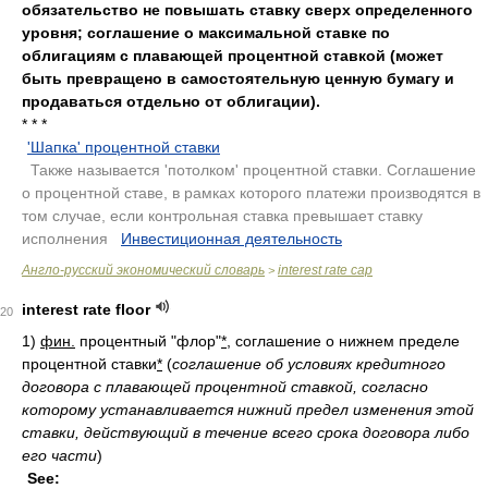
обязательство не повышать ставку сверх определенного
уровня; соглашение о максимальной ставке по
облигациям с плавающей процентной ставкой (может
быть превращено в самостоятельную ценную бумагу и
продаваться отдельно от облигации).
* * *
'Шапка' процентной ставки
.
Также называется 'потолком' процентной ставки. Соглашение
о процентной ставе, в рамках которого платежи производятся в
том случае, если контрольная ставка превышает ставку
исполнения
.
Инвестиционная деятельность
.
Англо-русский экономический словарь
interest rate cap
>
interest rate floor
20
1)
фин.
процентный "флор"
*
, соглашение о нижнем пределе
процентной ставки
*
(
соглашение об условиях кредитного
договора с плавающей процентной ставкой, согласно
которому устанавливается нижний предел изменения этой
ставки, действующий в течение всего срока договора либо
его части
)
See: