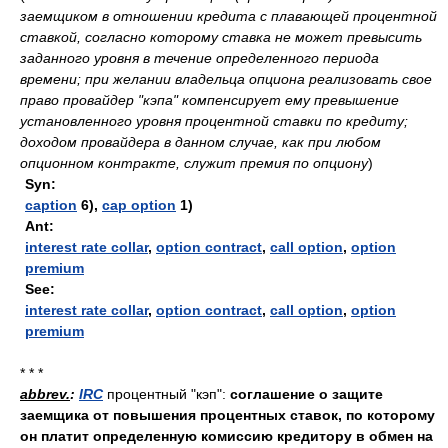
заемщиком в отношении кредита с плавающей процентной
ставкой, согласно которому ставка не может превысить
заданного уровня в течение определенного периода
времени; при желании владельца опциона реализовать свое
право провайдер "кэпа" компенсирует ему превышение
установленного уровня процентной ставки по кредиту;
доходом провайдера в данном случае, как при любом
опционном контракте, служит премия по опциону
)
Syn:
caption
6),
cap option
1)
Ant:
interest rate collar
,
option contract
,
call option
,
option
premium
See:
interest rate collar
,
option contract
,
call option
,
option
premium
* * *
abbrev.
:
IRC
процентный "кэп":
соглашение о защите
заемщика от повышения процентных ставок, по которому
он платит определенную комиссию кредитору в обмен на