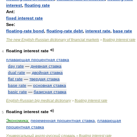
interest
,
floating rate
Ant:
fixed interest rate
See:
floating-rate bond
,
floating-rate debt
,
interest rate
,
base rate
The new English-Russian dictionary of financial markets
floating interest rate
>
floating interest rate
4
плавающая процентная ставка
day rate
—
дневная ставка
dual rate
—
двойная ставка
flat rate
—
твердая ставка
base rate
—
основная ставка
basic rate
—
базисная ставка
English-Russian big medical dictionary
floating interest rate
>
floating interest rate
5
Экономика:
переменная процентная ставка
,
плавающая
процентная ставка
Универсальный англо-русский словарь
floating interest rate
>