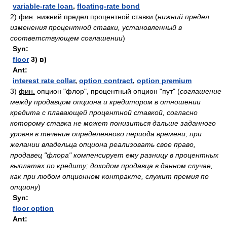
variable-rate loan
,
floating-rate bond
2)
фин.
нижний предел процентной ставки
(
нижний предел
изменения процентной ставки, установленный в
соответствующем соглашении
)
Syn:
floor
3) в)
Ant:
interest rate collar
,
option contract
,
option premium
3)
фин.
опцион "флор", процентный опцион "пут"
(
соглашение
между продавцом опциона и кредитором в отношении
кредита с плавающей процентной ставкой, согласно
которому ставка не может понизиться дальше заданного
уровня в течение определенного периода времени; при
желании владельца опциона реализовать свое право,
продавец "флора" компенсирует ему разницу в процентных
выплатах по кредиту; доходом продавца в данном случае,
как при любом опционном контракте, служит премия по
опциону
)
Syn:
floor option
Ant: