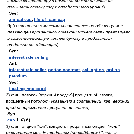
комиссию кредитору в обмен на обязательство не
повышать ставку сверх определенного уровня
)
See:
annual cap
,
life-of-loan cap
б)
(
соглашение о максимальной ставке по облигациям с
плавающей процентной ставкой; может быть превращено
в самостоятельную ценную бумагу и продаваться
отдельно от облигации
)
Syn:
interest rate ceiling
Ant:
interest rate collar
,
option contract
,
call option
,
option
premium
See:
floating-rate bond
2)
фин.
потолок [верхний предел\] процентной ставки,
процентный потолок
*
(
указанный в соглашении "кэп" верхний
предел переменной процентной ставки
)
Syn:
cap
1. 6) б)
3)
фин.
опцион "кэп", кэпцион, процентный опцион "колл"
(
соглашение между продавцом (провайдером) "кэпа" и