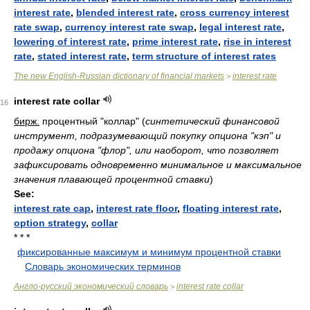
interest rate
,
blended interest rate
,
cross currency interest
rate swap
,
currency interest rate swap
,
legal interest rate
,
lowering of interest rate
,
prime interest rate
,
rise in interest
rate
,
stated interest rate
,
term structure of interest rates
The new English-Russian dictionary of financial markets
interest rate
>
interest rate collar
16
бирж.
процентный "коллар"
(
синтетический финансовой
инструмент, подразумевающий покупку опциона "кэп" и
продажу опциона "флор", или наоборот, что позволяет
зафиксировать одновременно минимальное и максимальное
значения плавающей процентной ставки
)
See:
interest rate cap
,
interest rate floor
,
floating interest rate
,
option strategy
,
collar
* * *
фиксированные максимум и минимум процентной ставки
.
.
Словарь экономических терминов
.
Англо-русский экономический словарь
interest rate collar
>