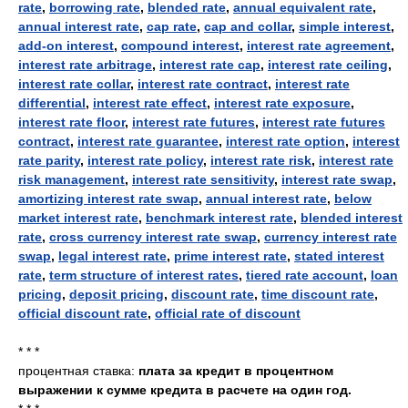
rate
,
borrowing rate
,
blended rate
,
annual equivalent rate
,
annual interest rate
,
cap rate
,
cap and collar
,
simple interest
,
add-on interest
,
compound interest
,
interest rate agreement
,
interest rate arbitrage
,
interest rate cap
,
interest rate ceiling
,
interest rate collar
,
interest rate contract
,
interest rate
differential
,
interest rate effect
,
interest rate exposure
,
interest rate floor
,
interest rate futures
,
interest rate futures
contract
,
interest rate guarantee
,
interest rate option
,
interest
rate parity
,
interest rate policy
,
interest rate risk
,
interest rate
risk management
,
interest rate sensitivity
,
interest rate swap
,
amortizing interest rate swap
,
annual interest rate
,
below
market interest rate
,
benchmark interest rate
,
blended interest
rate
,
cross currency interest rate swap
,
currency interest rate
swap
,
legal interest rate
,
prime interest rate
,
stated interest
rate
,
term structure of interest rates
,
tiered rate account
,
loan
pricing
,
deposit pricing
,
discount rate
,
time discount rate
,
official discount rate
,
official rate of discount
* * *
процентная ставка:
плата за кредит в процентном
выражении к сумме кредита в расчете на один год.