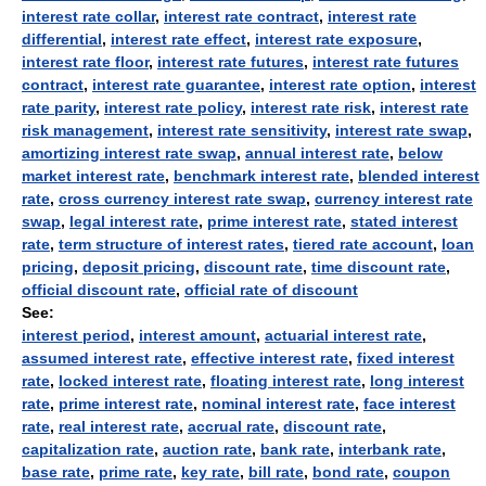
interest rate collar
,
interest rate contract
,
interest rate
differential
,
interest rate effect
,
interest rate exposure
,
interest rate floor
,
interest rate futures
,
interest rate futures
contract
,
interest rate guarantee
,
interest rate option
,
interest
rate parity
,
interest rate policy
,
interest rate risk
,
interest rate
risk management
,
interest rate sensitivity
,
interest rate swap
,
amortizing interest rate swap
,
annual interest rate
,
below
market interest rate
,
benchmark interest rate
,
blended interest
rate
,
cross currency interest rate swap
,
currency interest rate
swap
,
legal interest rate
,
prime interest rate
,
stated interest
rate
,
term structure of interest rates
,
tiered rate account
,
loan
pricing
,
deposit pricing
,
discount rate
,
time discount rate
,
official discount rate
,
official rate of discount
See:
interest period
,
interest amount
,
actuarial interest rate
,
assumed interest rate
,
effective interest rate
,
fixed interest
rate
,
locked interest rate
,
floating interest rate
,
long interest
rate
,
prime interest rate
,
nominal interest rate
,
face interest
rate
,
real interest rate
,
accrual rate
,
discount rate
,
capitalization rate
,
auction rate
,
bank rate
,
interbank rate
,
base rate
,
prime rate
,
key rate
,
bill rate
,
bond rate
,
coupon