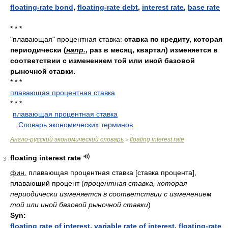
floating-rate bond
,
floating-rate debt
,
interest rate
,
base rate
* * *
"плавающая" процентная ставка:
ставка по кредиту, которая
периодически (
напр.
, раз в месяц, квартал) изменяется в
соответствии с изменением той или иной базовой
рыночной ставки.
* * *
плавающая процентная ставка
* * *
плавающая процентная ставка
.
.
Словарь экономических терминов
.
Англо-русский экономический словарь
floating interest rate
>
floating interest rate
3
фин.
плавающая процентная ставка [ставка процента],
плавающий процент
(
процентная ставка, которая
периодически изменяется в соответствии с изменением
той или иной базовой рыночной ставки
)
Syn:
floating rate of interest
,
variable rate of interest
,
floating-rate