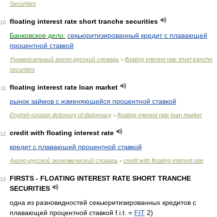
Securities
floating interest rate short tranche securities
10
Банковское дело:
секьюритизированный кредит с плавающей
процентной ставкой
Универсальный англо-русский словарь
floating interest rate short tranche
>
securities
floating interest rate loan market
11
рынок займов с изменяющейся процентной ставкой
English-russian dctionary of diplomacy
floating interest rate loan market
>
credit with floating interest rate
12
кредит с плавающей процентной ставкой
Англо-русский экономический словарь
credit with floating interest rate
>
FIRSTS - FLOATING INTEREST RATE SHORT TRANCHE
13
SECURITIES
одна из разновидностей секьюритизированных кредитов с
плавающей процентной ставкой f.i.t. =
FIT
2)