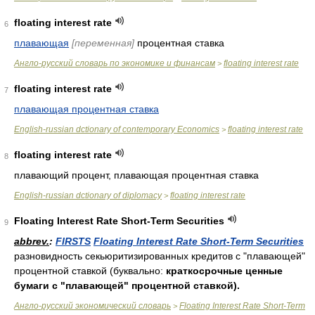
floating interest rate
6
плавающая
[переменная]
процентная ставка
Англо-русский словарь по экономике и финансам
floating interest rate
>
floating interest rate
7
плавающая процентная ставка
English-russian dctionary of contemporary Economics
floating interest rate
>
floating interest rate
8
плавающий процент, плавающая процентная ставка
English-russian dctionary of diplomacy
floating interest rate
>
Floating Interest Rate Short-Term Securities
9
abbrev.
:
FIRSTS
Floating Interest Rate Short-Term Securities
разновидность секьюритизированных кредитов с "плавающей"
процентной ставкой (буквально:
краткосрочные ценные
бумаги с "плавающей" процентной ставкой).
Англо-русский экономический словарь
Floating Interest Rate Short-Term
>