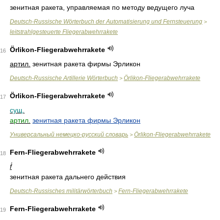
зенитная ракета, управляемая по методу ведущего луча
Deutsch-Russische Wörterbuch der Automatisierung und Fernsteuerung
>
leitstrahlgesteuerte Fliegerabwehrrakete
Örlikon-Fliegerabwehrrakete
16
артил.
зенитная ракета фирмы Эрликон
Deutsch-Russische Artillerie Wörterbuch
Örlikon-Fliegerabwehrrakete
>
Örlikon-Fliegerabwehrrakete
17
сущ.
артил.
зенитная ракета фирмы Эрликон
Универсальный немецко-русский словарь
Örlikon-Fliegerabwehrrakete
>
Fern-Fliegerabwehrrakete
18
f́
зенитная ракета дальнего действия
Deutsch-Russisches militärwörterbuch
Fern-Fliegerabwehrrakete
>
Fern-Fliegerabwehrrakete
19