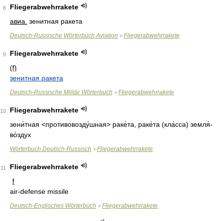
Fliegerabwehrrakete
8
авиа.
зенитная ракета
Deutsch-Russische Wörterbuch Aviation
Fliegerabwehrrakete
>
Fliegerabwehrrakete
9
(f)
зенитная ракета
Deutsch-Russische Militär Wörterbuch
Fliegerabwehrrakete
>
Fliegerabwehrrakete
10
зени́тная
<противовозду́шная>
раке́та
,
раке́та
(кла́сса)
земля́-
во́здух
Wörterbuch Deutsch-Russisch
Fliegerabwehrrakete
>
Fliegerabwehrrakete
11
f
air-defense missile
Deutsch-Englisches Wörterbuch
Fliegerabwehrrakete
>