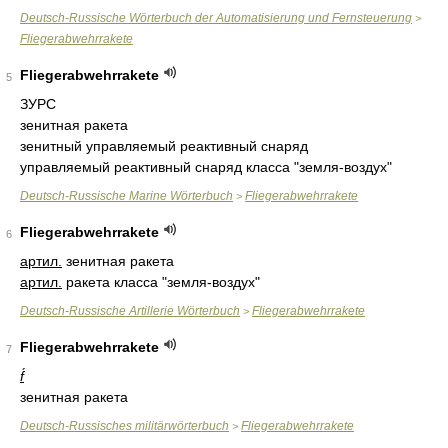
Deutsch-Russische Wörterbuch der Automatisierung und Fernsteuerung
>
Fliegerabwehrrakete
Fliegerabwehrrakete
5
ЗУРС
зенитная ракета
зенитный управляемый реактивный снаряд
управляемый реактивный снаряд класса "земля-воздух"
Deutsch-Russische Marine Wörterbuch
Fliegerabwehrrakete
>
Fliegerabwehrrakete
6
артил.
зенитная ракета
артил.
ракета класса "земля-воздух"
Deutsch-Russische Artillerie Wörterbuch
Fliegerabwehrrakete
>
Fliegerabwehrrakete
7
f́
зенитная ракета
Deutsch-Russisches militärwörterbuch
Fliegerabwehrrakete
>