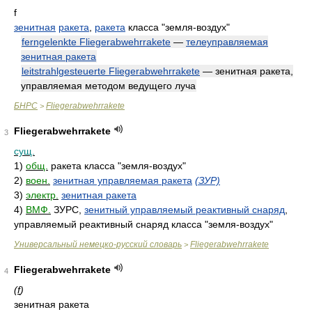
f
зенитная
ракета
,
ракета
класса "земля-воздух"
ferngelenkte Fliegerabwehrrakete
—
телеуправляемая
зенитная ракета
leitstrahlgesteuerte Fliegerabwehrrakete
— зенитная ракета,
управляемая методом ведущего луча
БНРС
Fliegerabwehrrakete
>
Fliegerabwehrrakete
3
сущ.
1)
общ.
ракета класса "земля-воздух"
2)
воен.
зенитная управляемая ракета
(ЗУР)
3)
электр.
зенитная ракета
4)
ВМФ.
ЗУРС,
зенитный управляемый реактивный снаряд
,
управляемый реактивный снаряд класса "земля-воздух"
Универсальный немецко-русский словарь
Fliegerabwehrrakete
>
Fliegerabwehrrakete
4
(
f
)
зенитная ракета