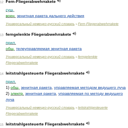
Fern-Fliegerabwehrrakete
12
сущ.
воен.
зенитная ракета дальнего действия
Универсальный немецко-русский словарь
Fern-Fliegerabwehrrakete
>
ferngelenkte Fliegerabwehrrakete
13
прил.
общ.
телеуправляемая зенитная ракета
Универсальный немецко-русский словарь
ferngelenkte
>
Fliegerabwehrrakete
leitstrahlgesteuerte Fliegerabwehrrakete
14
прил.
1)
общ.
зенитная ракета
,
управляемая методом ведущего луча
2)
электр.
зенитная ракета
,
управляемая по методу ведущего
луча
Универсальный немецко-русский словарь
leitstrahlgesteuerte
>
Fliegerabwehrrakete
leitstrahlgesteuerte Fliegerabwehrrakete
15