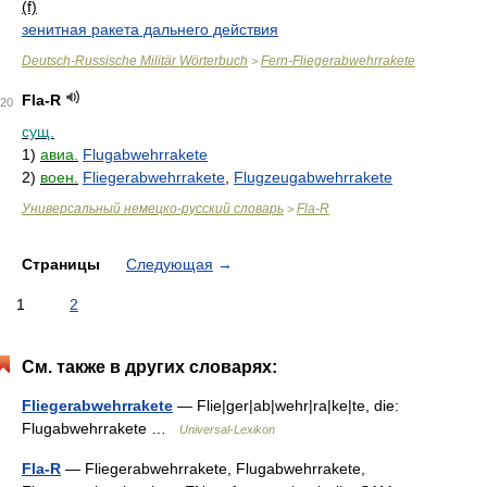
(f)
зенитная ракета дальнего действия
Deutsch-Russische Militär Wörterbuch
Fern-Fliegerabwehrrakete
>
Fla-R
20
сущ.
1)
авиа.
Flugabwehrrakete
2)
воен.
Fliegerabwehrrakete
,
Flugzeugabwehrrakete
Универсальный немецко-русский словарь
Fla-R
>
Страницы
Следующая
→
1
2
См. также в других словарях:
Fliegerabwehrrakete
— Flie|ger|ab|wehr|ra|ke|te, die:
Flugabwehrrakete …
Universal-Lexikon
Fla-R
— Fliegerabwehrrakete, Flugabwehrrakete,