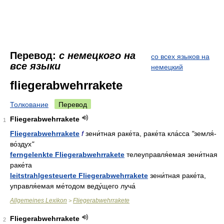
Перевод:
с немецкого на
со всех языков на
все языки
немецкий
fliegerabwehrrakete
Толкование
Перевод
Fliegerabwehrrakete
1
Fliegerabwehrrakete
f
зени́тная раке́та, раке́та кла́сса
"
земля́-
во́здух
"
ferngelenkte Fliegerabwehrrakete
телеуправля́емая зени́тная
раке́та
leitstrahlgesteuerte Fliegerabwehrrakete
зени́тная раке́та,
управля́емая ме́тодом веду́щего луча́
Allgemeines Lexikon
Fliegerabwehrrakete
>
Fliegerabwehrrakete
2